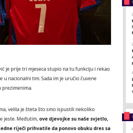
ć je prije tri mjeseca stupio na tu funkciju i rekao
ate u nacionalni tim. Sada im je uručio čuvene
im prezimenima.
a, velila je šteta što smo ispustili nekoliko
je jeste. Međutim,
ove djevojke su naše svjetlo,
ijedne riječi prihvatile da ponovo obuku dres sa