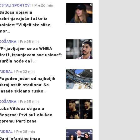
0
OSTALI SPORTOVI
Pre 26 min
|
Badosa objavila
zabrinjavajuće fotke iz
bolnice: "Vidjeli ste slike,
mor...
0
KOŠARKA
Pre 28 min
|
"Prijavljujem se za WNBA
draft, ispunjavam sve uslove":
Turčin hoće da i...
0
FUDBAL
Pre 32 min
|
Pogođen jedan od najboljih
ukrajinskih stadiona: Sa
fasade skidano rusko...
0
KOŠARKA
Pre 35 min
|
Luka Vildoza stigao u
Beograd: Prvi put obukao
opremu Partizana
0
FUDBAL
Pre 38 min
|
Đani Infantino imao