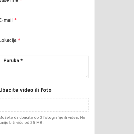
Vaše ime
*
E-mail
*
Lokacija
*
Ubacite video ili foto
Možete da ubacite do 3 fotografije ili videa. Ne
smije biti više od 25 MB.