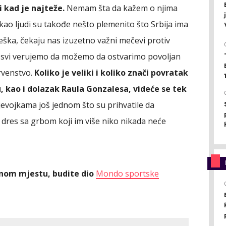
 kad je najteže.
Nemam šta da kažem o njima
 kao ljudi su takođe nešto plemenito što Srbija ima
teška, čekaju nas izuzetno važni mečevi protiv
ali svi verujemo da možemo da ostvarimo povoljan
rvenstvo.
Koliko je veliki i koliko znači povratak
, kao i dolazak Raula Gonzalesa, videće se tek
evojkama još jednom što su prihvatile da
 dres sa grbom koji im više niko nikada neće
ednom mjestu, budite dio
Mondo sportske