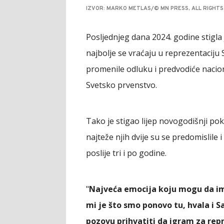
IZVOR: MARKO METLAS/© MN PRESS, ALL RIGHT
Posljednjeg dana 2024. godine stigla j
najbolje se vraćaju u reprezentaciju 
promenile odluku i predvodiće nacion
Svetsko prvenstvo.
Tako je stigao lijep novogodišnji po
najteže njih dvije su se predomislile 
poslije tri i po godine.
"
Najveća emocija koju mogu da i
mi je što smo ponovo tu, hvala i S
pozovu prihvatiti da igram za repr