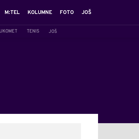
M:TEL
KOLUMNE
FOTO
JOŠ
UKOMET
TENIS
JOŠ