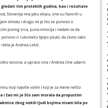
ko gledati tim proteklih godina, kao i rezultate
od, Slovenija ima jaku ekipu, one su favoriti u
jem ishodu i drago mi je što se ponovo o
azim punog srca, puna emocija i nadam se da
se ponovo o rukometu lijepo pisati, da ćemo tako
 rekla je Andrea Lekić.
oliko sezona, a upravo ona i Andrea čine udarni
resu koji najviše volim i koji je za mene nešto
ja i žao mi je što sam morala da propustim
takmice zbog nekih ljudi kojima nisam bila po