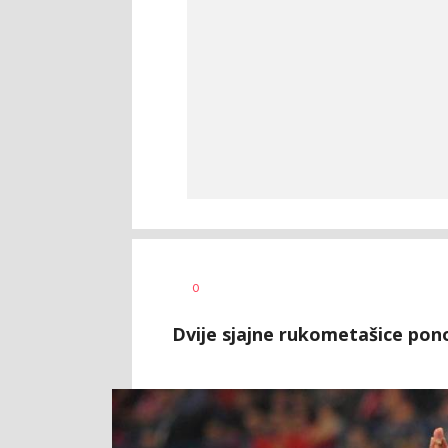
Dragan
AUTOR
0
Šutvić
Dvije sjajne rukometašice pon