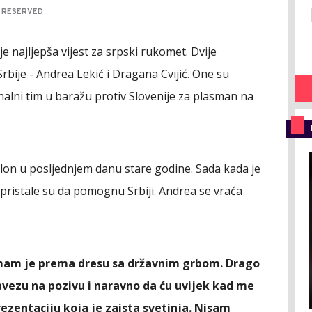
S RESERVED
e najljepša vijest za srpski rukomet. Dvije
Srbije - Andrea Lekić i Dragana Cvijić. One su
alni tim u baražu protiv Slovenije za plasman na
klon u posljednjem danu stare godine. Sada kada je
i pristale su da pomognu Srbiji. Andrea se vraća
mam je prema dresu sa državnim grbom. Drago
avezu na pozivu i naravno da ću uvijek kad me
ezentaciju koja je zaista svetinja. Nisam