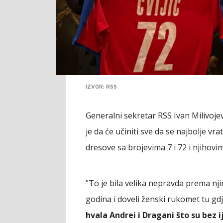
IZVOR: RSS
Generalni sekretar RSS Ivan Milivojevi
je da će učiniti sve da se najbolje vr
dresove sa brojevima 7 i 72 i njihov
"To je bila velika nepravda prema njim
godina i doveli ženski rukomet tu gd
hvala Andrei i Dragani što su bez 