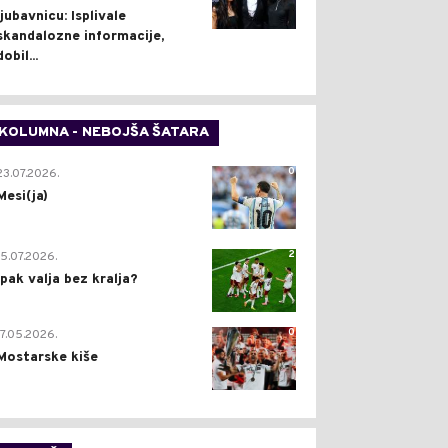
ljubavnicu: Isplivale
skandalozne informacije,
dobil...
KOLUMNA - NEBOJŠA ŠATARA
0
23.07.2026.
Mesi(ja)
2
15.07.2026.
Ipak valja bez kralja?
0
17.05.2026.
Mostarske kiše