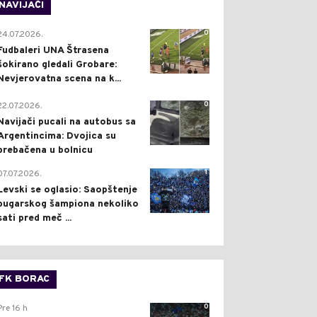
NAVIJAČI
0
24.07.2026.
Fudbaleri UNA Štrasena
šokirano gledali Grobare:
Nevjerovatna scena na k...
0
22.07.2026.
Navijači pucali na autobus sa
Argentincima: Dvojica su
prebačena u bolnicu
1
07.07.2026.
Levski se oglasio: Saopštenje
bugarskog šampiona nekoliko
sati pred meč ...
FK BORAC
0
Pre 16 h