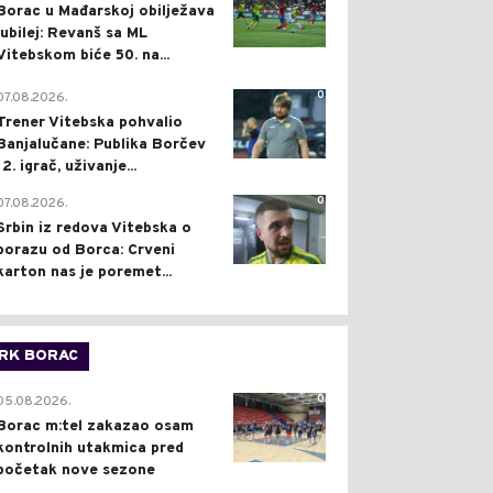
Borac u Mađarskoj obilježava
jubilej: Revanš sa ML
Vitebskom biće 50. na...
0
07.08.2026.
Trener Vitebska pohvalio
Banjalučane: Publika Borčev
12. igrač, uživanje...
0
07.08.2026.
Srbin iz redova Vitebska o
porazu od Borca: Crveni
karton nas je poremet...
RK BORAC
0
05.08.2026.
Borac m:tel zakazao osam
kontrolnih utakmica pred
početak nove sezone