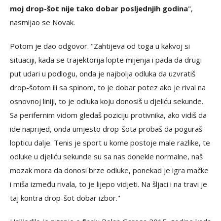
moj drop-šot nije tako dobar posljednjih godina
",
nasmijao se Novak.
Potom je dao odgovor. "Zahtijeva od toga u kakvoj si
situaciji, kada se trajektorija lopte mijenja i pada da drugi
put udari u podlogu, onda je najbolja odluka da uzvratiš
drop-šotom ili sa spinom, to je dobar potez ako je rival na
osnovnoj liniji, to je odluka koju donosiš u djeliću sekunde.
Sa perifernim vidom gledaš poziciju protivnika, ako vidiš da
ide naprijed, onda umjesto drop-šota probaš da poguraš
lopticu dalje. Tenis je sport u kome postoje male razlike, te
odluke u djeliću sekunde su sa nas donekle normalne, naš
mozak mora da donosi brze odluke, ponekad je igra mačke
i miša između rivala, to je lijepo vidjeti. Na šljaci i na travi je
taj kontra drop-šot dobar izbor."