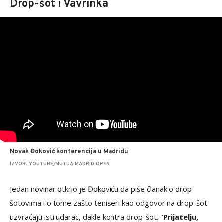
Drop-šot i Vavrinka
Novak Đoković konferencija u Madridu
IZVOR: YOUTUBE/MUTUA MADRID OPEN
Jedan novinar otkrio je Đokoviću da piše članak o drop-
šotovima i o tome zašto teniseri kao odgovor na drop-šot
uzvraćaju isti udarac, dakle kontra drop-šot. "
Prijatelju,