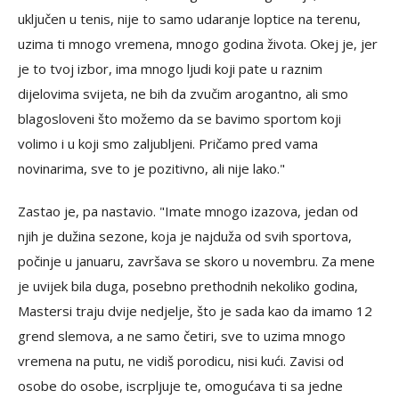
uključen u tenis, nije to samo udaranje loptice na terenu,
uzima ti mnogo vremena, mnogo godina života. Okej je, jer
je to tvoj izbor, ima mnogo ljudi koji pate u raznim
dijelovima svijeta, ne bih da zvučim arogantno, ali smo
blagosloveni što možemo da se bavimo sportom koji
volimo i u koji smo zaljubljeni. Pričamo pred vama
novinarima, sve to je pozitivno, ali nije lako."
Zastao je, pa nastavio. "Imate mnogo izazova, jedan od
njih je dužina sezone, koja je najduža od svih sportova,
počinje u januaru, završava se skoro u novembru. Za mene
je uvijek bila duga, posebno prethodnih nekoliko godina,
Mastersi traju dvije nedjelje, što je sada kao da imamo 12
grend slemova, a ne samo četiri, sve to uzima mnogo
vremena na putu, ne vidiš porodicu, nisi kući. Zavisi od
osobe do osobe, iscrpljuje te, omogućava ti sa jedne