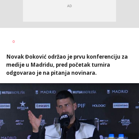
Nebojša
AUTOR
0
Šatara
Novak Đoković održao je prvu konferenciju za
medije u Madridu, pred početak turnira
odgovarao je na pitanja novinara.