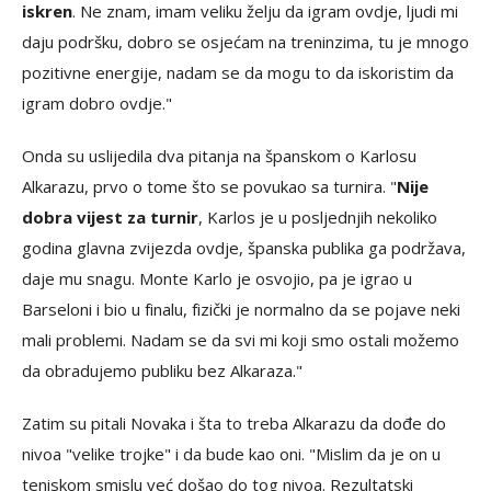
iskren
. Ne znam, imam veliku želju da igram ovdje, ljudi mi
daju podršku, dobro se osjećam na treninzima, tu je mnogo
pozitivne energije, nadam se da mogu to da iskoristim da
igram dobro ovdje."
Onda su uslijedila dva pitanja na španskom o Karlosu
Alkarazu, prvo o tome što se povukao sa turnira. "
Nije
dobra vijest za turnir
, Karlos je u posljednjih nekoliko
godina glavna zvijezda ovdje, španska publika ga podržava,
daje mu snagu. Monte Karlo je osvojio, pa je igrao u
Barseloni i bio u finalu, fizički je normalno da se pojave neki
mali problemi. Nadam se da svi mi koji smo ostali možemo
da obradujemo publiku bez Alkaraza."
Zatim su pitali Novaka i šta to treba Alkarazu da dođe do
nivoa "velike trojke" i da bude kao oni. "Mislim da je on u
teniskom smislu već došao do tog nivoa. Rezultatski