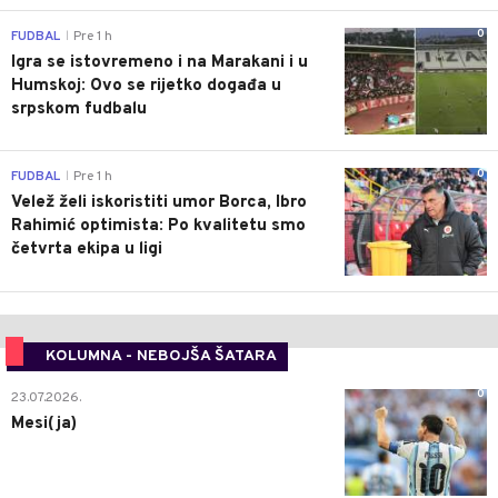
0
FUDBAL
Pre 1 h
|
Igra se istovremeno i na Marakani i u
Humskoj: Ovo se rijetko događa u
srpskom fudbalu
0
FUDBAL
Pre 1 h
|
Velež želi iskoristiti umor Borca, Ibro
Rahimić optimista: Po kvalitetu smo
četvrta ekipa u ligi
KOLUMNA - NEBOJŠA ŠATARA
0
23.07.2026.
Mesi(ja)