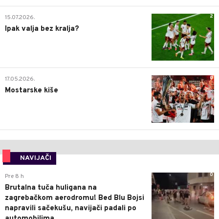
2
15.07.2026.
Ipak valja bez kralja?
0
17.05.2026.
Mostarske kiše
NAVIJAČI
0
Pre 8 h
Brutalna tuča huligana na
zagrebačkom aerodromu! Bed Blu Bojsi
napravili sačekušu, navijači padali po
automobilima