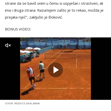
strane da se baviš onim u čemu si uspješan i strastven, ali
ima i druga strana. Razumijem zašto je to rekao, možda je
prejaka riječ", zaključio je Đoković.
BONUS VIDEO:
zvuk
IZVOR: REDDIT/LUKALABAN