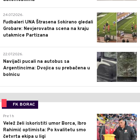
0
24.07.2026.
Fudbaleri UNA Štrasena šokirano gledali
Grobare: Nevjerovatna scena na kraju
utakmice Partizana
0
22.07.2026.
Navijači pucali na autobus sa
Argentincima: Dvojica su prebačena u
bolnicu
FK BORAC
0
Pre 1 h
Velež želi iskoristiti umor Borca, Ibro
Rahimić optimista: Po kvalitetu smo
četvrta ekipa u ligi