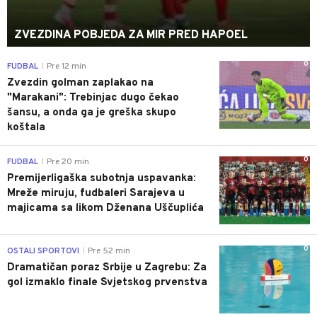
ZVEZDINA POBJEDA ZA MIR PRED HAPOEL
0
FUDBAL
Pre 12 min
|
Zvezdin golman zaplakao na
"Marakani": Trebinjac dugo čekao
šansu, a onda ga je greška skupo
koštala
0
FUDBAL
Pre 20 min
|
Premijerligaška subotnja uspavanka:
Mreže miruju, fudbaleri Sarajeva u
majicama sa likom Dženana Uščuplića
0
OSTALI SPORTOVI
Pre 52 min
|
Dramatičan poraz Srbije u Zagrebu: Za
gol izmaklo finale Svjetskog prvenstva