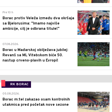
0
Pre 10 h
Borac protiv Veleža između dva okršaja
sa Bjelorusima: "Imamo najviše
ambicije, cilj je odbrana titule!"
0
07.08.2026.
Borac u Mađarskoj obilježava jubilej:
Revanš sa ML Vitebskom biće 50.
nastup crveno-plavih u Evropi!
RK BORAC
0
05.08.2026.
Borac m:tel zakazao osam kontrolnih
utakmica pred početak nove sezone