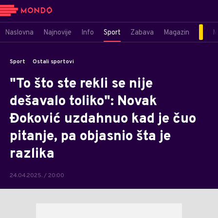
Naslovna
Najnovije
Info
Sport
Zabava
Magazin
M
Sport
Ostali sportovi
"To što ste rekli se nije
dešavalo toliko": Novak
Đoković uzdahnuo kad je čuo
pitanje, pa objasnio šta je
razlika
24.04.2025. / 20:00