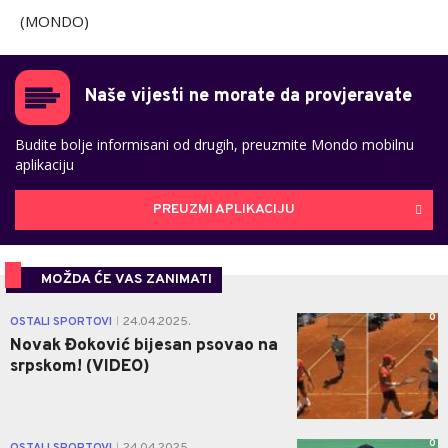
(MONDO)
Naše vijesti ne morate da provjeravate
Budite bolje informisani od drugih, preuzmite Mondo mobilnu
aplikaciju
PREUZMI APLIKACIJU
MOŽDA ĆE VAS ZANIMATI
0
OSTALI SPORTOVI
24.04.2025.
|
Novak Đoković bijesan psovao na
srpskom! (VIDEO)
0
OSTALI SPORTOVI
24.04.2025.
|