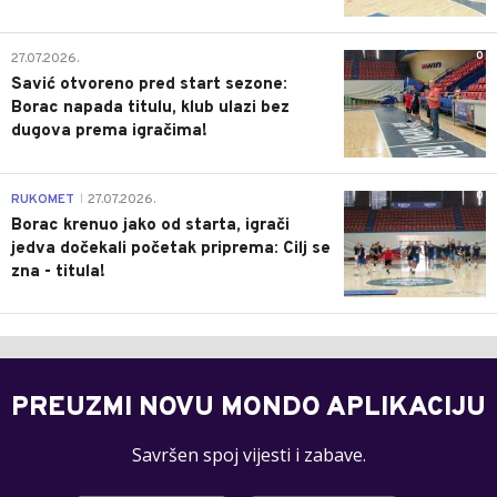
0
27.07.2026.
Savić otvoreno pred start sezone:
Borac napada titulu, klub ulazi bez
dugova prema igračima!
0
RUKOMET
27.07.2026.
|
Borac krenuo jako od starta, igrači
jedva dočekali početak priprema: Cilj se
zna - titula!
PREUZMI NOVU MONDO APLIKACIJU
Savršen spoj vijesti i zabave.