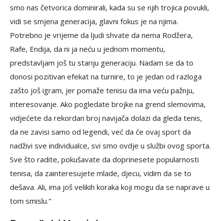
smo nas četvorica dominirali, kada su se njih trojica povukli,
vidi se smjena generacija, glavni fokus je na njima.
Potrebno je vrijeme da ljudi shvate da nema Rodžera,
Rafe, Endija, da ni ja neću u jednom momentu,
predstavljam još tu stariju generaciju. Nadam se da to
donosi pozitivan efekat na turnire, to je jedan od razloga
zašto još igram, jer pomaže tenisu da ima veću pažnju,
interesovanje. Ako pogledate brojke na grend slemovima,
vidjećete da rekordan broj navijača dolazi da gleda tenis,
da ne zavisi samo od legendi, već da će ovaj sport da
nadživi sve individualce, svi smo ovdje u službi ovog sporta.
Sve što radite, pokušavate da doprinesete popularnosti
tenisa, da zainteresujete mlade, djecu, vidim da se to
dešava. Ali, ima još velikih koraka koji mogu da se naprave u
tom smislu."