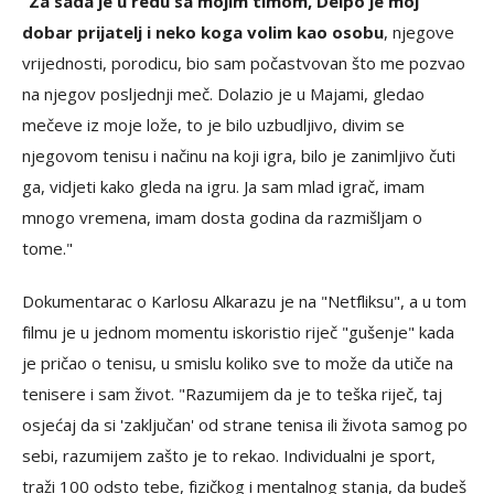
"
Za sada je u redu sa mojim timom, Delpo je moj
dobar prijatelj i neko koga volim kao osobu
, njegove
vrijednosti, porodicu, bio sam počastvovan što me pozvao
na njegov posljednji meč. Dolazio je u Majami, gledao
mečeve iz moje lože, to je bilo uzbudljivo, divim se
njegovom tenisu i načinu na koji igra, bilo je zanimljivo čuti
ga, vidjeti kako gleda na igru. Ja sam mlad igrač, imam
mnogo vremena, imam dosta godina da razmišljam o
tome."
Dokumentarac o Karlosu Alkarazu je na "Netfliksu", a u tom
filmu je u jednom momentu iskoristio riječ "gušenje" kada
je pričao o tenisu, u smislu koliko sve to može da utiče na
tenisere i sam život. "Razumijem da je to teška riječ, taj
osjećaj da si 'zaključan' od strane tenisa ili života samog po
sebi, razumijem zašto je to rekao. Individualni je sport,
traži 100 odsto tebe, fizičkog i mentalnog stanja, da budeš