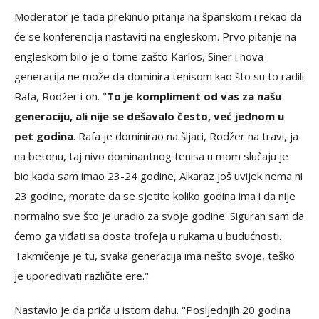
Moderator je tada prekinuo pitanja na španskom i rekao da
će se konferencija nastaviti na engleskom. Prvo pitanje na
engleskom bilo je o tome zašto Karlos, Siner i nova
generacija ne može da dominira tenisom kao što su to radili
Rafa, Rodžer i on. "
To je kompliment od vas za našu
generaciju, ali nije se dešavalo često, već jednom u
pet godina
. Rafa je dominirao na šljaci, Rodžer na travi, ja
na betonu, taj nivo dominantnog tenisa u mom slučaju je
bio kada sam imao 23-24 godine, Alkaraz još uvijek nema ni
23 godine, morate da se sjetite koliko godina ima i da nije
normalno sve što je uradio za svoje godine. Siguran sam da
ćemo ga viđati sa dosta trofeja u rukama u budućnosti.
Takmičenje je tu, svaka generacija ima nešto svoje, teško
je upoređivati različite ere."
Nastavio je da priča u istom dahu. "Posljednjih 20 godina