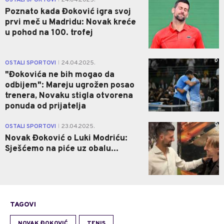
Poznato kada Đoković igra svoj
prvi meč u Madridu: Novak kreće
u pohod na 100. trofej
0
OSTALI SPORTOVI
24.04.2025.
|
"Đokovića ne bih mogao da
odbijem": Mareju ugrožen posao
trenera, Novaku stigla otvorena
ponuda od prijatelja
0
OSTALI SPORTOVI
23.04.2025.
|
Novak Đoković o Luki Modriću:
Sješćemo na piće uz obalu...
TAGOVI
NOVAK ĐOKOVIĆ
TENIS