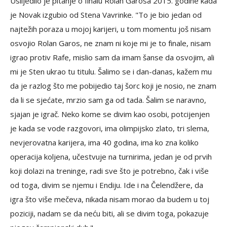
Uslijedilo je pitanje o finalu Rolan Garosa 2015. godine kada
je Novak izgubio od Stena Vavrinke. "To je bio jedan od
najtežih poraza u mojoj karijeri, u tom momentu još nisam
osvojio Rolan Garos, ne znam ni koje mi je to finale, nisam
igrao protiv Rafe, mislio sam da imam šanse da osvojim, ali
mi je Sten ukrao tu titulu. Šalimo se i dan-danas, kažem mu
da je razlog što me pobijedio taj šorc koji je nosio, ne znam
da li se sjećate, mrzio sam ga od tada. Šalim se naravno,
sjajan je igrač. Neko kome se divim kao osobi, potcijenjen
je kada se vode razgovori, ima olimpijsko zlato, tri slema,
nevjerovatna karijera, ima 40 godina, ima ko zna koliko
operacija koljena, učestvuje na turnirima, jedan je od prvih
koji dolazi na treninge, radi sve što je potrebno, čak i više
od toga, divim se njemu i Endiju. Ide i na Čelendžere, da
igra što više mečeva, nikada nisam morao da budem u toj
poziciji, nadam se da neću biti, ali se divim toga, pokazuje