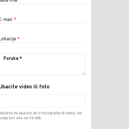
Vaše ime
*
E-mail
*
Lokacija
*
Ubacite video ili foto
Možete da ubacite do 3 fotografije ili videa. Ne
smije biti više od 25 MB.