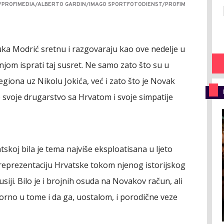
S/PROFIMEDIA/ALBERTO GARDIN/IMAGO SPORTFOTODIENST/PROFIM
uka Modrić sretnu i razgovaraju kao ove nedelje u
njom isprati taj susret. Ne samo zato što su u
regiona uz Nikolu Jokića, već i zato što je Novak
e svoje drugarstvo sa Hrvatom i svoje simpatije
oj bila je tema najviše eksploatisana u ljeto
 reprezentaciju Hrvatske tokom njenog istorijskog
ji. Bilo je i brojnih osuda na Novakov račun, ali
sporno u tome i da ga, uostalom, i porodične veze