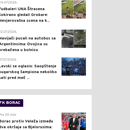
0
24.07.2026.
Fudbaleri UNA Štrasena
šokirano gledali Grobare:
Nevjerovatna scena na k...
0
22.07.2026.
Navijači pucali na autobus sa
Argentincima: Dvojica su
prebačena u bolnicu
1
07.07.2026.
Levski se oglasio: Saopštenje
bugarskog šampiona nekoliko
sati pred meč ...
FK BORAC
0
Pre 35 min
Borac protiv Veleža između
dva okršaja sa Bjelorusima: