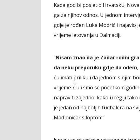
Kada god bi posjetio Hrvatsku, Novak
ga za njihov odnos. U jednom intervj
gdje je rođen Luka Modrić i najavio 
vrijeme letovanja u Dalmaciji.
"
Nisam znao da je Zadar rodni gra
da neku preporuku gdje da odem,
ću imati priliku i da jednom s njim 
vrijeme. Čuli smo se početkom godine
napraviti zajedno, kako u regiji tako
je jedan od najboljih fudbalera na s
Mađioničar s loptom".
Novak se nikad nije ustezao da izre