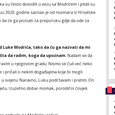
a su često dovodili u vezu sa Modrićem i pitali su
uu 2020. godine saznao je od novinara iz Hrvatske
je da će ga pozvati za preporuku gdje da ode za
d Luke Modrića, tako da ću ga nazvati da mi
 šta da radim, koga da upoznam
. Nadam se da
boravim u njegovom gradu. Nismo se čuli već neko
 i pričali o nekim događajima koje bi mogli
 i u svijetu. Naravno, Luku podržavam i pratim. On
vijetu. Izuzetno dobar momak, porodični čovjek.
kne pohvale na Modrićev račun.