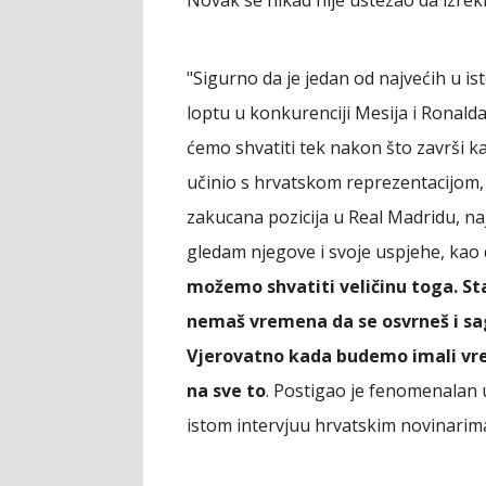
"Sigurno da je jedan od najvećih u ist
loptu u konkurenciji Mesija i Ronalda 
ćemo shvatiti tek nakon što završi kar
učinio s hrvatskom reprezentacijom
zakucana pozicija u Real Madridu, naj
gledam njegove i svoje uspjehe, kao 
možemo shvatiti veličinu toga. Sta
nemaš vremena da se osvrneš i sagl
Vjerovatno kada budemo imali vre
na sve to
. Postigao je fenomenalan u
istom intervjuu hrvatskim novinarim