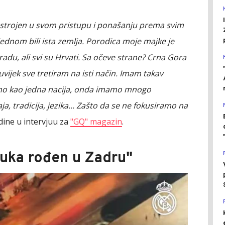
nastrojen u svom pristupu i ponašanju prema svim
jednom bili ista zemlja. Porodica moje majke je
du, ali svi su Hrvati. Sa očeve strane? Crna Gora
uvijek sve tretiram na isti način. Imam takav
edno kao jedna nacija, onda imamo mnogo
aja, tradicija, jezika... Zašto da se ne fokusiramo na
dine u intervjuu za
"GQ" magazin
.
Luka rođen u Zadru"