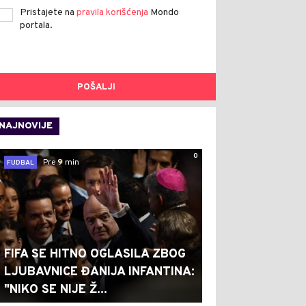
Pristajete na
pravila korišćenja
Mondo
portala.
POŠALJI
NAJNOVIJE
0
Pre 9 min
FUDBAL
FIFA SE HITNO OGLASILA ZBOG
LJUBAVNICE ĐANIJA INFANTINA:
"NIKO SE NIJE Ž...