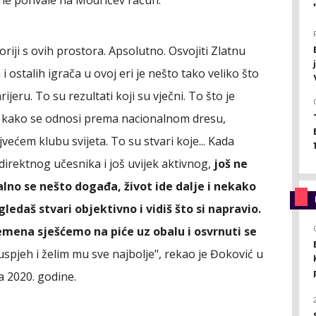
oriji s ovih prostora. Apsolutno. Osvojiti Zlatnu
i ostalih igrača u ovoj eri je nešto tako veliko što
ijeru. To su rezultati koji su vječni. To što je
, kako se odnosi prema nacionalnom dresu,
većem klubu svijeta. To su stvari koje... Kada
direktnog učesnika i još uvijek aktivnog,
još ne
lno se nešto događa, život ide dalje i nekako
edaš stvari objektivno i vidiš što si napravio.
mena sješćemo na piće uz obalu i osvrnuti se
spjeh i želim mu sve najbolje", rekao je Đoković u
a 2020. godine.