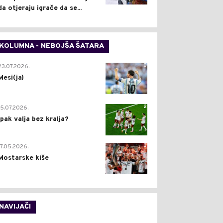
da otjeraju igrače da se...
KOLUMNA - NEBOJŠA ŠATARA
0
23.07.2026.
Mesi(ja)
2
15.07.2026.
Ipak valja bez kralja?
0
17.05.2026.
Mostarske kiše
NAVIJAČI