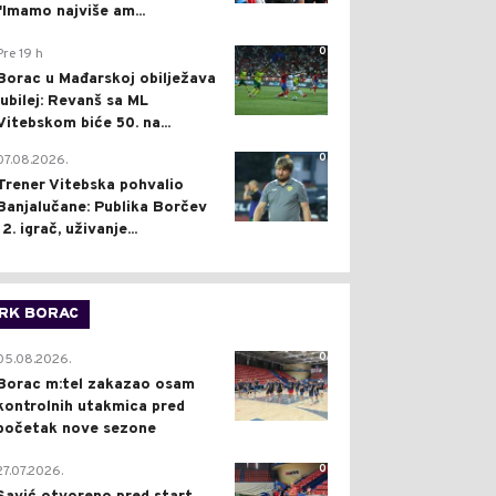
"Imamo najviše am...
0
Pre 19 h
Borac u Mađarskoj obilježava
jubilej: Revanš sa ML
Vitebskom biće 50. na...
0
07.08.2026.
Trener Vitebska pohvalio
Banjalučane: Publika Borčev
12. igrač, uživanje...
RK BORAC
0
05.08.2026.
Borac m:tel zakazao osam
kontrolnih utakmica pred
početak nove sezone
0
27.07.2026.