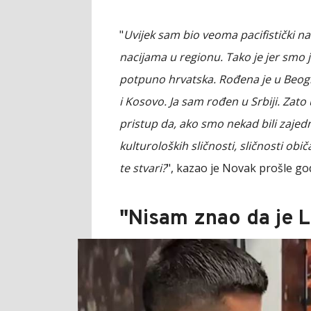
"
Uvijek sam bio veoma pacifistički 
nacijama u regionu. Tako je jer smo 
potpuno hrvatska. Rođena je u Beogra
i Kosovo. Ja sam rođen u Srbiji. Zato 
pristup da, ako smo nekad bili zaj
kulturoloških sličnosti, sličnosti obič
te stvari?
", kazao je Novak prošle go
"Nisam znao da je 