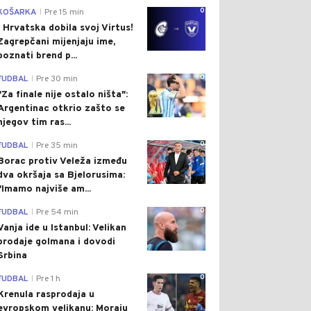
0
KOŠARKA
Pre 15 min
|
I Hrvatska dobila svoj Virtus!
Zagrepčani mijenjaju ime,
poznati brend p...
0
FUDBAL
Pre 30 min
|
"Za finale nije ostalo ništa":
Argentinac otkrio zašto se
njegov tim ras...
0
FUDBAL
Pre 35 min
|
Borac protiv Veleža između
dva okršaja sa Bjelorusima:
"Imamo najviše am...
0
FUDBAL
Pre 54 min
|
Vanja ide u Istanbul: Velikan
prodaje golmana i dovodi
Srbina
0
FUDBAL
Pre 1 h
|
Krenula rasprodaja u
evropskom velikanu: Moraju