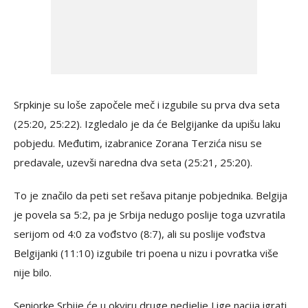
Srpkinje su loše započele meč i izgubile su prva dva seta
(25:20, 25:22). Izgledalo je da će Belgijanke da upišu laku
pobjedu. Međutim, izabranice Zorana Terzića nisu se
predavale, uzevši naredna dva seta (25:21, 25:20).
To je značilo da peti set rešava pitanje pobjednika. Belgija
je povela sa 5:2, pa je Srbija nedugo poslije toga uzvratila
serijom od 4:0 za vođstvo (8:7), ali su poslije vođstva
Belgijanki (11:10) izgubile tri poena u nizu i povratka više
nije bilo.
Seniorke Srbije će u okviru druge nedjelje Lige nacija igrati