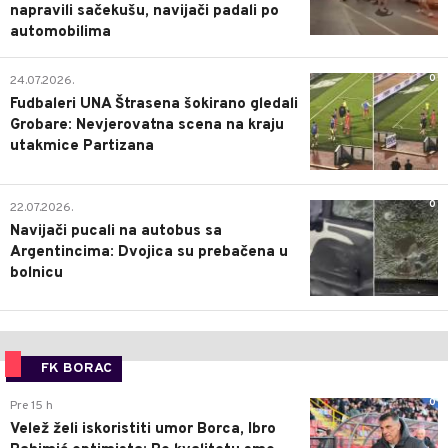
napravili sačekušu, navijači padali po
automobilima
0
24.07.2026.
Fudbaleri UNA Štrasena šokirano gledali
Grobare: Nevjerovatna scena na kraju
utakmice Partizana
0
22.07.2026.
Navijači pucali na autobus sa
Argentincima: Dvojica su prebačena u
bolnicu
FK BORAC
0
Pre 15 h
Velež želi iskoristiti umor Borca, Ibro