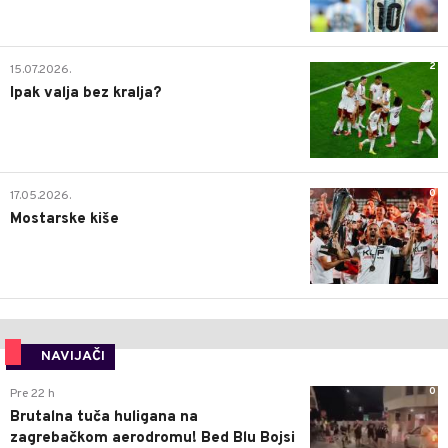
2
15.07.2026.
Ipak valja bez kralja?
0
17.05.2026.
Mostarske kiše
NAVIJAČI
0
Pre 22 h
Brutalna tuča huligana na
zagrebačkom aerodromu! Bed Blu Bojsi