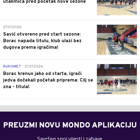
utakmica pred početak nove sezone
0
27.07.2026.
Savić otvoreno pred start sezone:
Borac napada titulu, klub ulazi bez
dugova prema igračima!
0
RUKOMET
27.07.2026.
|
Borac krenuo jako od starta, igrači
jedva dočekali početak priprema: Cilj se
zna - titula!
PREUZMI NOVU MONDO APLIKACIJU
Savršen spoj vijesti i zabave.