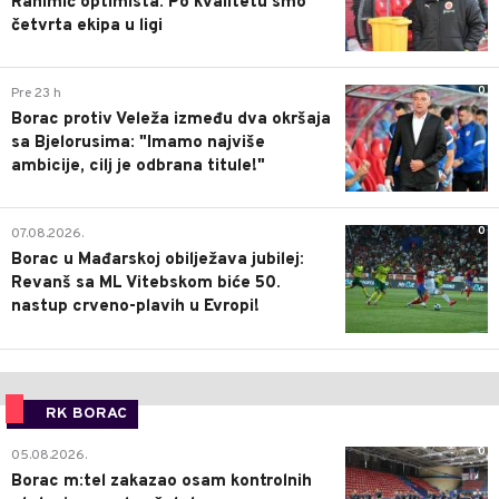
Rahimić optimista: Po kvalitetu smo
četvrta ekipa u ligi
0
Pre 23 h
Borac protiv Veleža između dva okršaja
sa Bjelorusima: "Imamo najviše
ambicije, cilj je odbrana titule!"
0
07.08.2026.
Borac u Mađarskoj obilježava jubilej:
Revanš sa ML Vitebskom biće 50.
nastup crveno-plavih u Evropi!
RK BORAC
0
05.08.2026.
Borac m:tel zakazao osam kontrolnih