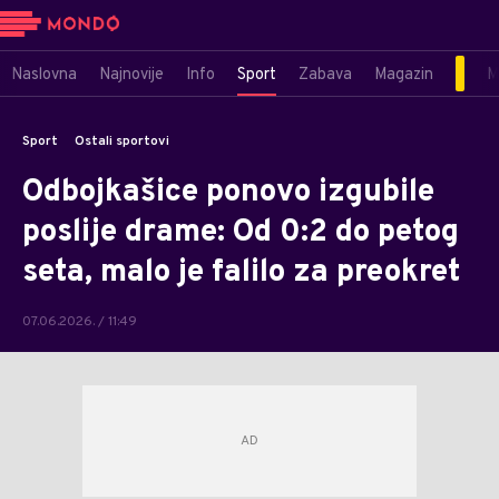
Naslovna
Najnovije
Info
Sport
Zabava
Magazin
M
Sport
Ostali sportovi
Odbojkašice ponovo izgubile
poslije drame: Od 0:2 do petog
seta, malo je falilo za preokret
07.06.2026. / 11:49