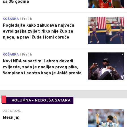
sa 38 godina
0
KOŠARKA
Pre 1 h
|
Pogledajte kako zakucava najveća
evroligaška zvijer: Niko nije čuo za
njega, a pravi čuda i lomi obruče
0
KOŠARKA
Pre 1 h
|
Novi NBA supertim: Lebron dovodi
zvijezde, sada je naciljao prvog pika,
šampiona i centra koga je Jokić prebio
KOLUMNA - NEBOJŠA ŠATARA
0
23.07.2026.
Mesi(ja)