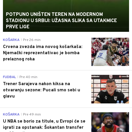
POTPUNO UNIŠTEN TEREN NA MODERNOM
STADIONU U SRBIJI: UŽASNA SLIKA SA UTAKMICE
PRVE LIGE
0
KOŠARKA
Pre 26 min
|
Crvena zvezda ima novog košarkaša:
Njemački reprezentativac je bomba
prelaznog roka
0
FUDBAL
Pre 40 min
|
Trener Sarajeva nakon kiksa na
otvaranju sezone: Pucali smo sebi u
glavu
0
KOŠARKA
Pre 49 min
|
U NBA se borio za titule, u Evropi će se
igrati za opstanak: Šokantan transfer