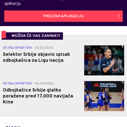
aplikaciju
PREUZMI APLIKACIJU
MOŽDA ĆE VAS ZANIMATI
0
OSTALI SPORTOVI
30.05.2026.
|
Selektor Srbije objavio spisak
odbojkašica za Ligu nacija
0
OSTALI SPORTOVI
06.06.2026.
|
Odbojkašice Srbije glatko
poražene pred 17.000 navijača
Kine