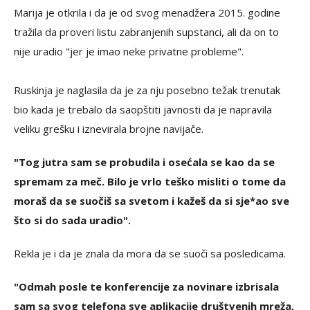
Marija je otkrila i da je od svog menadžera 2015. godine
tražila da proveri listu zabranjenih supstanci, ali da on to
nije uradio "jer je imao neke privatne probleme".
Ruskinja je naglasila da je za nju posebno težak trenutak
bio kada je trebalo da saopštiti javnosti da je napravila
veliku grešku i iznevirala brojne navijače.
"Tog jutra sam se probudila i osećala se kao da se
spremam za meč. Bilo je vrlo teško misliti o tome da
moraš da se suočiš sa svetom i kažeš da si sje*ao sve
što si do sada uradio".
Rekla je i da je znala da mora da se suoči sa posledicama.
"Odmah posle te konferencije za novinare izbrisala
sam sa svog telefona sve aplikacije društvenih mreža,