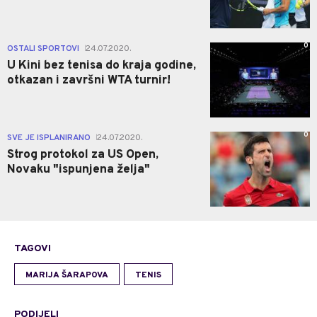
0
OSTALI SPORTOVI
24.07.2020.
|
U Kini bez tenisa do kraja godine,
otkazan i završni WTA turnir!
0
SVE JE ISPLANIRANO
24.07.2020.
|
Strog protokol za US Open,
Novaku "ispunjena želja"
TAGOVI
MARIJA ŠARAPOVA
TENIS
PODIJELI