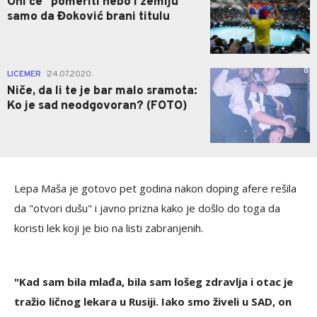
Oni će "pomeriti nebo i zemlju"
samo da Đoković brani titulu
0
LICEMER
24.07.2020.
|
Niče, da li te je bar malo sramota:
Ko je sad neodgovoran? (FOTO)
Lepa Maša je gotovo pet godina nakon doping afere rešila
da "otvori dušu" i javno prizna kako je došlo do toga da
koristi lek koji je bio na listi zabranjenih.
"Kad sam bila mlađa, bila sam lošeg zdravlja i otac je
tražio ličnog lekara u Rusiji. Iako smo živeli u SAD, on