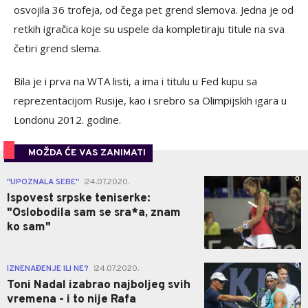
osvojila 36 trofeja, od čega pet grend slemova. Jedna je od
retkih igračica koje su uspele da kompletiraju titule na sva
četiri grend slema.
Bila je i prva na WTA listi, a ima i titulu u Fed kupu sa
reprezentacijom Rusije, kao i srebro sa Olimpijskih igara u
Londonu 2012. godine.
MOŽDA ĆE VAS ZANIMATI
0
"UPOZNALA SEBE"
24.07.2020.
|
Ispovest srpske teniserke:
"Oslobodila sam se sra*a, znam
ko sam"
0
IZNENAĐENJE ILI NE?
24.07.2020.
|
Toni Nadal izabrao najboljeg svih
vremena - i to nije Rafa