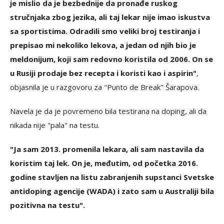
je mislio da je bezbednije da pronađe ruskog
stručnjaka zbog jezika, ali taj lekar nije imao iskustva
sa sportistima. Odradili smo veliki broj testiranja i
prepisao mi nekoliko lekova, a jedan od njih bio je
meldonijum, koji sam redovno koristila od 2006. On se
u Rusiji prodaje bez recepta i koristi kao i aspirin"
,
objasnila je u razgovoru za "Punto de Break" Šarapova.
Navela je da je povremeno bila testirana na doping, ali da
nikada nije "pala" na testu.
"Ja sam 2013. promenila lekara, ali sam nastavila da
koristim taj lek. On je, međutim, od početka 2016.
godine stavljen na listu zabranjenih supstanci Svetske
antidoping agencije (WADA) i zato sam u Australiji bila
pozitivna na testu".