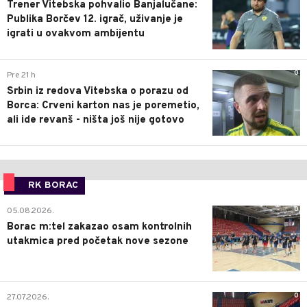
Trener Vitebska pohvalio Banjalučane:
Publika Borčev 12. igrač, uživanje je
igrati u ovakvom ambijentu
0
Pre 21 h
Srbin iz redova Vitebska o porazu od
Borca: Crveni karton nas je poremetio,
ali ide revanš - ništa još nije gotovo
RK BORAC
0
05.08.2026.
Borac m:tel zakazao osam kontrolnih
utakmica pred početak nove sezone
0
27.07.2026.