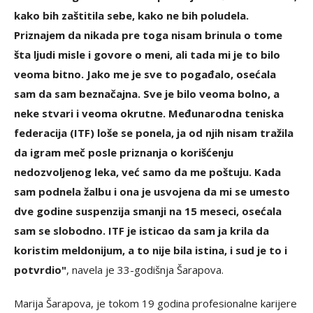
kako bih zaštitila sebe, kako ne bih poludela.
Priznajem da nikada pre toga nisam brinula o tome
šta ljudi misle i govore o meni, ali tada mi je to bilo
veoma bitno. Jako me je sve to pogađalo, osećala
sam da sam beznačajna. Sve je bilo veoma bolno, a
neke stvari i veoma okrutne. Međunarodna teniska
federacija (ITF) loše se ponela, ja od njih nisam tražila
da igram meč posle priznanja o korišćenju
nedozvoljenog leka, već samo da me poštuju. Kada
sam podnela žalbu i ona je usvojena da mi se umesto
dve godine suspenzija smanji na 15 meseci, osećala
sam se slobodno. ITF je isticao da sam ja krila da
koristim meldonijum, a to nije bila istina, i sud je to i
potvrdio"
, navela je 33-godišnja Šarapova.
Marija Šarapova, je tokom 19 godina profesionalne karijere