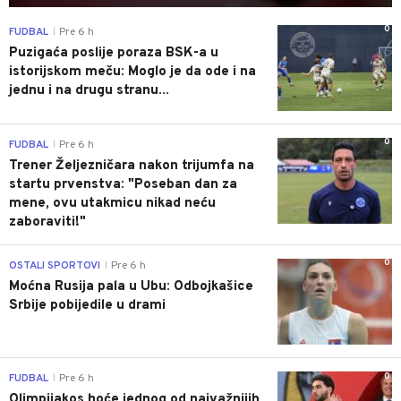
0
FUDBAL
Pre 6 h
|
Puzigaća poslije poraza BSK-a u
istorijskom meču: Moglo je da ode i na
jednu i na drugu stranu...
0
FUDBAL
Pre 6 h
|
Trener Željezničara nakon trijumfa na
startu prvenstva: "Poseban dan za
mene, ovu utakmicu nikad neću
zaboraviti!"
0
OSTALI SPORTOVI
Pre 6 h
|
Moćna Rusija pala u Ubu: Odbojkašice
Srbije pobijedile u drami
0
FUDBAL
Pre 6 h
|
Olimpijakos hoće jednog od najvažnijih