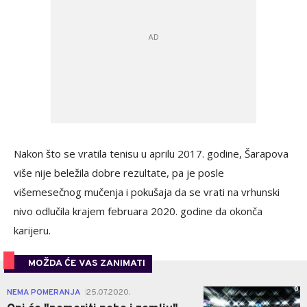
Nakon što se vratila tenisu u aprilu 2017. godine, Šarapova
više nije beležila dobre rezultate, pa je posle
višemesečnog mučenja i pokušaja da se vrati na vrhunski
nivo odlučila krajem februara 2020. godine da okonča
karijeru.
MOŽDA ĆE VAS ZANIMATI
0
NEMA POMERANJA
25.07.2020.
|