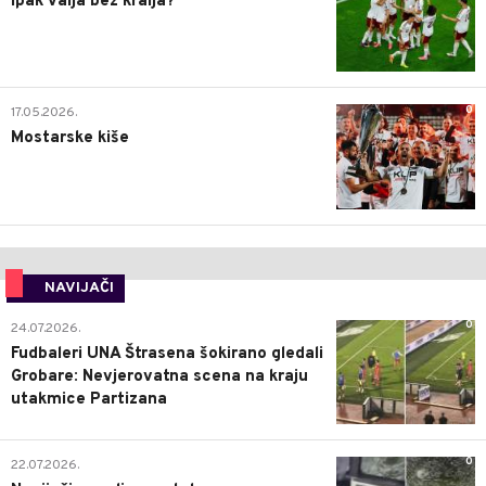
Ipak valja bez kralja?
0
17.05.2026.
Mostarske kiše
NAVIJAČI
0
24.07.2026.
Fudbaleri UNA Štrasena šokirano gledali
Grobare: Nevjerovatna scena na kraju
utakmice Partizana
0
22.07.2026.