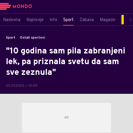
Naslovna
Najnovije
Info
Sport
Zabava
Magazin
M
Sport
Ostali sportovi
"10 godina sam pila zabranjeni
lek, pa priznala svetu da sam
sve zeznula"
25.07.2020. / 10:49