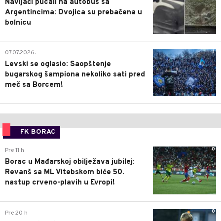
Navijači pucali na autobus sa
Argentincima: Dvojica su prebačena u
bolnicu
1
07.07.2026.
Levski se oglasio: Saopštenje
bugarskog šampiona nekoliko sati pred
meč sa Borcem!
FK BORAC
0
Pre 11 h
Borac u Mađarskoj obilježava jubilej:
Revanš sa ML Vitebskom biće 50.
nastup crveno-plavih u Evropi!
0
Pre 20 h