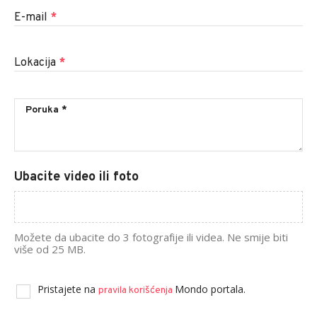
E-mail
*
Lokacija
*
Ubacite video ili foto
Možete da ubacite do 3 fotografije ili videa. Ne smije biti
više od 25 MB.
Pristajete na
Mondo portala.
pravila korišćenja