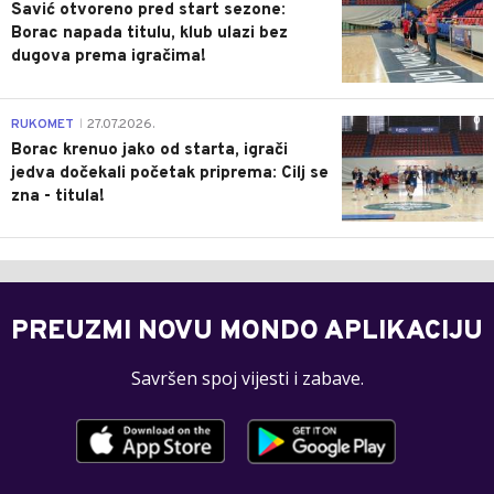
Savić otvoreno pred start sezone:
Borac napada titulu, klub ulazi bez
dugova prema igračima!
0
RUKOMET
27.07.2026.
|
Borac krenuo jako od starta, igrači
jedva dočekali početak priprema: Cilj se
zna - titula!
PREUZMI NOVU MONDO APLIKACIJU
Savršen spoj vijesti i zabave.