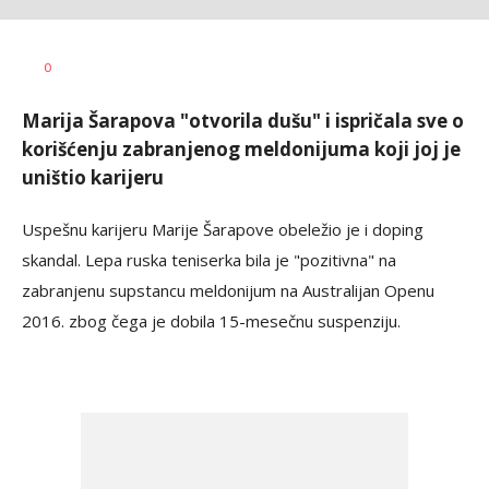
Mirjana
AUTOR
0
Šegan
Marija Šarapova "otvorila dušu" i ispričala sve o
korišćenju zabranjenog meldonijuma koji joj je
uništio karijeru
Uspešnu karijeru Marije Šarapove obeležio je i doping
skandal. Lepa ruska teniserka bila je "pozitivna" na
zabranjenu supstancu meldonijum na Australijan Openu
2016. zbog čega je dobila 15-mesečnu suspenziju.