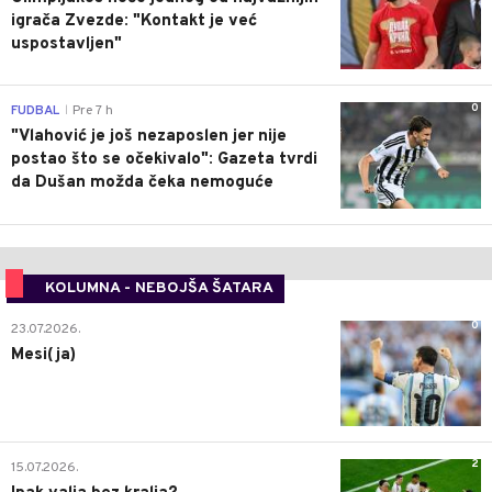
igrača Zvezde: "Kontakt je već
uspostavljen"
0
FUDBAL
Pre 7 h
|
"Vlahović je još nezaposlen jer nije
postao što se očekivalo": Gazeta tvrdi
da Dušan možda čeka nemoguće
KOLUMNA - NEBOJŠA ŠATARA
0
23.07.2026.
Mesi(ja)
2
15.07.2026.