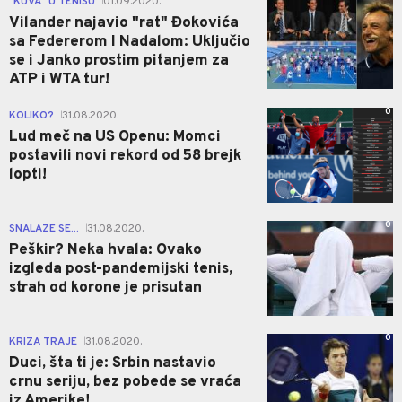
"KUVA" U TENISU
01.09.2020.
|
Vilander najavio "rat" Đokovića
sa Federerom I Nadalom: Uključio
se i Janko prostim pitanjem za
ATP i WTA tur!
0
KOLIKO?
31.08.2020.
|
Lud meč na US Openu: Momci
postavili novi rekord od 58 brejk
lopti!
0
SNALAZE SE...
31.08.2020.
|
Peškir? Neka hvala: Ovako
izgleda post-pandemijski tenis,
strah od korone je prisutan
0
KRIZA TRAJE
31.08.2020.
|
Duci, šta ti je: Srbin nastavio
crnu seriju, bez pobede se vraća
iz Amerike!