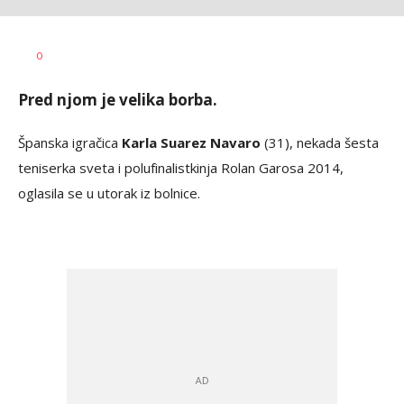
Mladen
AUTOR
0
Šolak
Pred njom je velika borba.
Španska igračica
Karla Suarez Navaro
(31), nekada šesta
teniserka sveta i polufinalistkinja Rolan Garosa 2014,
oglasila se u utorak iz bolnice.