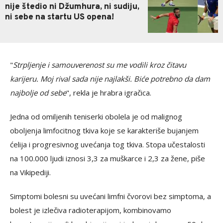
nije štedio ni Džumhura, ni sudiju,
ni sebe na startu US opena!
"
Strpljenje i samouverenost su me vodili kroz čitavu
karijeru. Moj rival sada nije najlakši. Biće potrebno da dam
najbolje od sebe
", rekla je hrabra igračica.
Jedna od omiljenih teniserki obolela je od malignog
oboljenja limfocitnog tkiva koje se karakteriše bujanjem
ćelija i progresivnog uvećanja tog tkiva. Stopa učestalosti
na 100.000 ljudi iznosi 3,3 za muškarce i 2,3 za žene, piše
na Vikipediji.
Simptomi bolesni su uvećani limfni čvorovi bez simptoma, a
bolest je izlečiva radioterapijom, kombinovamo