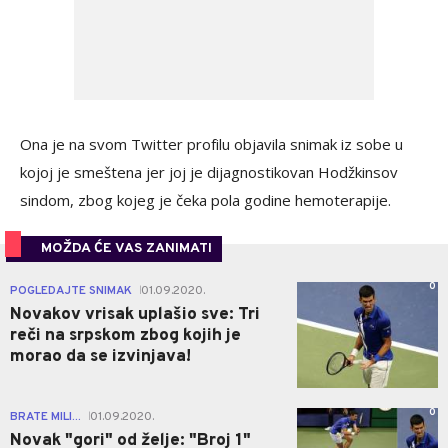
Ona je na svom Twitter profilu objavila snimak iz sobe u
kojoj je smeštena jer joj je dijagnostikovan Hodžkinsov
sindom, zbog kojeg je čeka pola godine hemoterapije.
MOŽDA ĆE VAS ZANIMATI
0
POGLEDAJTE SNIMAK
01.09.2020.
|
Novakov vrisak uplašio sve: Tri
reči na srpskom zbog kojih je
morao da se izvinjava!
0
BRATE MILI...
01.09.2020.
|
Novak "gori" od želje: "Broj 1"