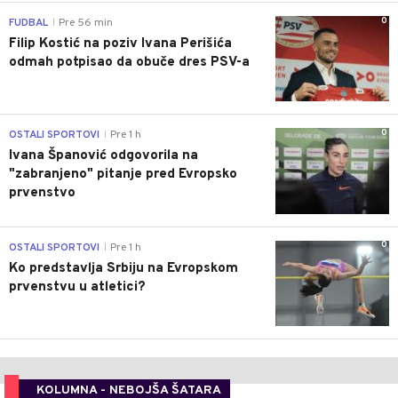
0
FUDBAL
Pre 56 min
|
Filip Kostić na poziv Ivana Perišića
odmah potpisao da obuče dres PSV-a
0
OSTALI SPORTOVI
Pre 1 h
|
Ivana Španović odgovorila na
"zabranjeno" pitanje pred Evropsko
prvenstvo
0
OSTALI SPORTOVI
Pre 1 h
|
Ko predstavlja Srbiju na Evropskom
prvenstvu u atletici?
KOLUMNA - NEBOJŠA ŠATARA