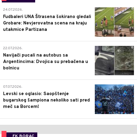
0
24.07.2026.
Fudbaleri UNA Štrasena šokirano gledali
Grobare: Nevjerovatna scena na kraju
utakmice Partizana
0
22.07.2026.
Navijači pucali na autobus sa
Argentincima: Dvojica su prebačena u
bolnicu
1
07.07.2026.
Levski se oglasio: Saopštenje
bugarskog šampiona nekoliko sati pred
meč sa Borcem!
FK BORAC