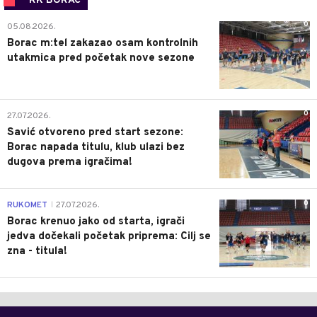
RK BORAC
0
05.08.2026.
Borac m:tel zakazao osam kontrolnih
utakmica pred početak nove sezone
0
27.07.2026.
Savić otvoreno pred start sezone:
Borac napada titulu, klub ulazi bez
dugova prema igračima!
0
RUKOMET
27.07.2026.
|
Borac krenuo jako od starta, igrači
jedva dočekali početak priprema: Cilj se
zna - titula!