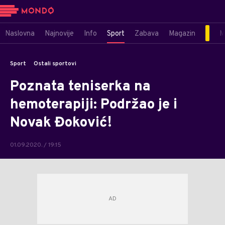
Naslovna
Najnovije
Info
Sport
Zabava
Magazin
M
Sport
Ostali sportovi
Poznata teniserka na
hemoterapiji: Podržao je i
Novak Đoković!
01.09.2020. / 19:15