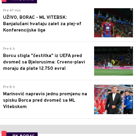
0
Pre 47 min
UŽIVO, BORAC - ML VITEBSK:
Banjalučani hvataju zalet za plej-of
Konferencijske lige
0
Pre 6 h
Borcu stigla "čestitka" iz UEFA pred
dvomeč sa Bjelorusima: Crveno-plavi
moraju da plate 12.750 evra!
0
Pre 8 h
Marinović napravio jednu promjenu na
spisku Borca pred dvomeč sa ML
Vitebskom