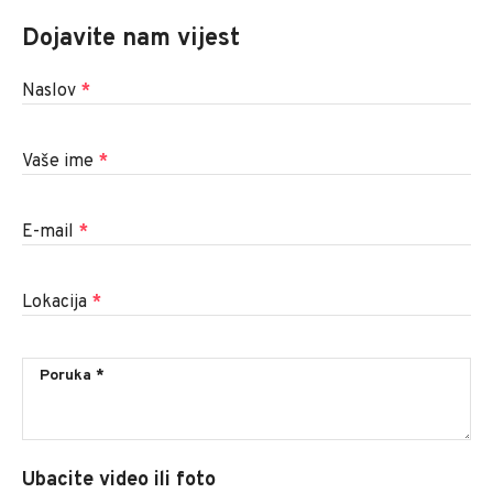
Dojavite nam vijest
Naslov
*
Vaše ime
*
E-mail
*
Lokacija
*
Ubacite video ili foto