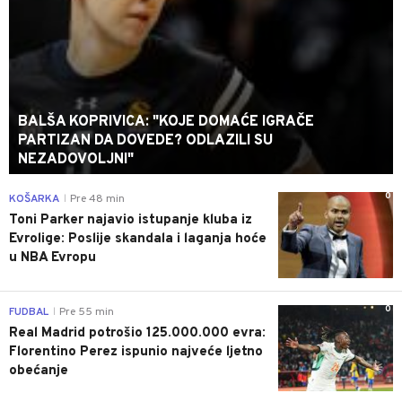
BALŠA KOPRIVICA: "KOJE DOMAĆE IGRAČE
PARTIZAN DA DOVEDE? ODLAZILI SU
NEZADOVOLJNI"
0
KOŠARKA
Pre 48 min
|
Toni Parker najavio istupanje kluba iz
Evrolige: Poslije skandala i laganja hoće
u NBA Evropu
0
FUDBAL
Pre 55 min
|
Real Madrid potrošio 125.000.000 evra:
Florentino Perez ispunio najveće ljetno
obećanje