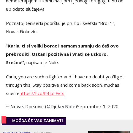
hemoterapijom ili kombinacijom i jednog i drugog, u 50 do
80 odsto slučajeva.
Poznatoj teniserki podršku je pružio i svetski "Broj 1",
Novak Đoković.
"
Karla, ti si veliki borac i nemam sumnju da ćeš ovo
prebroditi. Ostani pozitivna i vrati se uskoro.
Srećno
!", napisao je Nole.
Carla, you are such a fighter and I have no doubt you’ll get
through this. Stay positive and come back soon. muchas
suerte
https://t.co/lf4jpLFvts
September 1, 2020
— Novak Djokovic (@DjokerNole)
MOŽDA ĆE VAS ZANIMATI
0