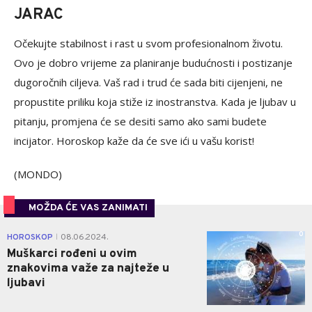
JARAC
Očekujte stabilnost i rast u svom profesionalnom životu.
Ovo je dobro vrijeme za planiranje budućnosti i postizanje
dugoročnih ciljeva. Vaš rad i trud će sada biti cijenjeni, ne
propustite priliku koja stiže iz inostranstva. Kada je ljubav u
pitanju, promjena će se desiti samo ako sami budete
incijator. Horoskop kaže da će sve ići u vašu korist!
(MONDO)
MOŽDA ĆE VAS ZANIMATI
0
HOROSKOP
08.06.2024.
|
Muškarci rođeni u ovim
znakovima važe za najteže u
ljubavi