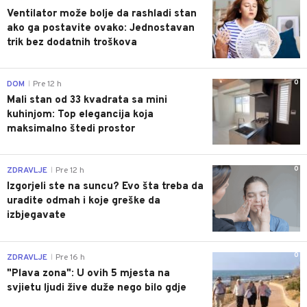
Ventilator može bolje da rashladi stan
ako ga postavite ovako: Jednostavan
trik bez dodatnih troškova
0
DOM
Pre 12 h
|
Mali stan od 33 kvadrata sa mini
kuhinjom: Top elegancija koja
maksimalno štedi prostor
0
ZDRAVLJE
Pre 12 h
|
Izgorjeli ste na suncu? Evo šta treba da
uradite odmah i koje greške da
izbjegavate
0
ZDRAVLJE
Pre 16 h
|
"Plava zona": U ovih 5 mjesta na
svjietu ljudi žive duže nego bilo gdje