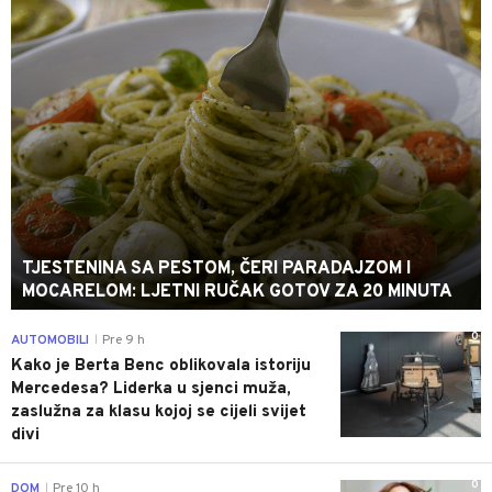
TJESTENINA SA PESTOM, ČERI PARADAJZOM I
MOCARELOM: LJETNI RUČAK GOTOV ZA 20 MINUTA
0
AUTOMOBILI
Pre 9 h
|
Kako je Berta Benc oblikovala istoriju
Mercedesa? Liderka u sjenci muža,
zaslužna za klasu kojoj se cijeli svijet
divi
0
DOM
Pre 10 h
|