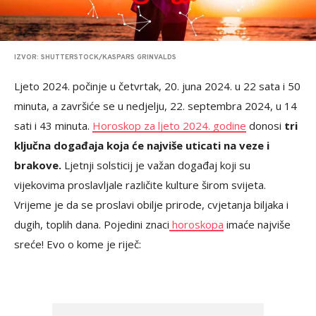
IZVOR: SHUTTERSTOCK/KASPARS GRINVALDS
Ljeto 2024. počinje u četvrtak, 20. juna 2024. u 22 sata i 50
minuta, a završiće se u nedjelju, 22. septembra 2024, u 14
sati i 43 minuta.
Horoskop za ljeto 2024. godine
donosi
tri
ključna događaja koja će najviše uticati na veze i
brakove.
Ljetnji solsticij je važan događaj koji su
vijekovima proslavljale različite kulture širom svijeta.
Vrijeme je da se proslavi obilje prirode, cvjetanja biljaka i
dugih, toplih dana. Pojedini znaci
horoskopa
imaće najviše
sreće! Evo o kome je riječ: