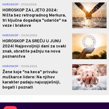
0
HOROSKOP
07.06.2024.
|
HOROSKOP ZA LJETO 2024:
Ništa bez retrogradnog Merkura,
tri ključna događaja "udariće" na
veze i brakove
0
HOROSKOP
03.06.2024.
|
HOROSKOP ZA SREĆU U JUNU
2024! Najpovoljniji dani za svaki
znak, obratite pažnju na nova
poznanstva
0
HOROSKOP
03.06.2024.
|
Žene koje "na keca" privuku
muškarce lidere: Na njihov
karakter padaju najuspješniji,
bogati i poznati