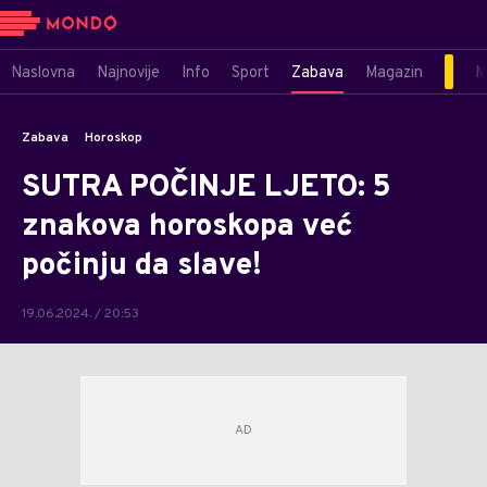
Naslovna
Najnovije
Info
Sport
Zabava
Magazin
M
Zabava
Horoskop
SUTRA POČINJE LJETO: 5
znakova horoskopa već
počinju da slave!
19.06.2024. / 20:53