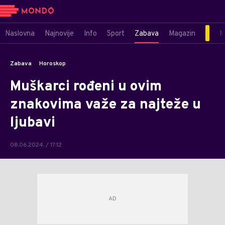
Naslovna
Najnovije
Info
Sport
Zabava
Magazin
M
Zabava
Horoskop
Muškarci rođeni u ovim
znakovima važe za najteže u
ljubavi
08.06.2024. / 17:12