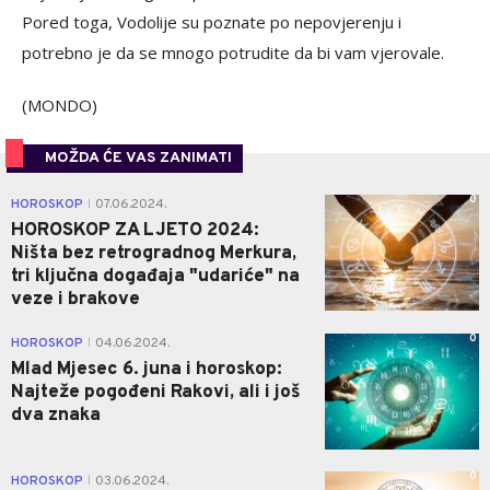
Pored toga, Vodolije su poznate po nepovjerenju i
potrebno je da se mnogo potrudite da bi vam vjerovale.
(MONDO)
MOŽDA ĆE VAS ZANIMATI
0
HOROSKOP
07.06.2024.
|
HOROSKOP ZA LJETO 2024:
Ništa bez retrogradnog Merkura,
tri ključna događaja "udariće" na
veze i brakove
0
HOROSKOP
04.06.2024.
|
Mlad Mjesec 6. juna i horoskop:
Najteže pogođeni Rakovi, ali i još
dva znaka
0
HOROSKOP
03.06.2024.
|