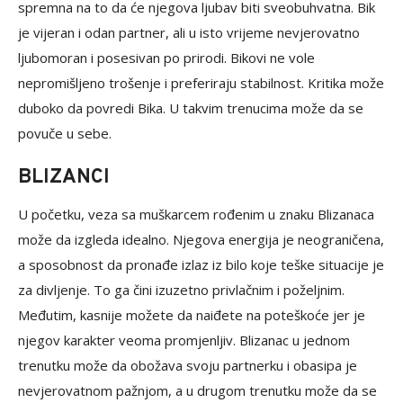
spremna na to da će njegova ljubav biti sveobuhvatna. Bik
je vijeran i odan partner, ali u isto vrijeme nevjerovatno
ljubomoran i posesivan po prirodi. Bikovi ne vole
nepromišljeno trošenje i preferiraju stabilnost. Kritika može
duboko da povredi Bika. U takvim trenucima može da se
povuče u sebe.
BLIZANCI
U početku, veza sa muškarcem rođenim u znaku Blizanaca
može da izgleda idealno. Njegova energija je neograničena,
a sposobnost da pronađe izlaz iz bilo koje teške situacije je
za divljenje. To ga čini izuzetno privlačnim i poželjnim.
Međutim, kasnije možete da naiđete na poteškoće jer je
njegov karakter veoma promjenljiv. Blizanac u jednom
trenutku može da obožava svoju partnerku i obasipa je
nevjerovatnom pažnjom, a u drugom trenutku može da se