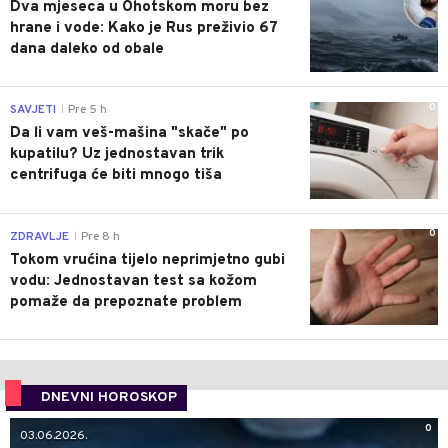
Dva mjeseca u Ohotskom moru bez
hrane i vode: Kako je Rus preživio 67
dana daleko od obale
0
SAVJETI
Pre 5 h
|
Da li vam veš-mašina "skače" po
kupatilu? Uz jednostavan trik
centrifuga će biti mnogo tiša
0
ZDRAVLJE
Pre 8 h
|
Tokom vrućina tijelo neprimjetno gubi
vodu: Jednostavan test sa kožom
pomaže da prepoznate problem
DNEVNI HOROSKOP
0
03.06.2026.