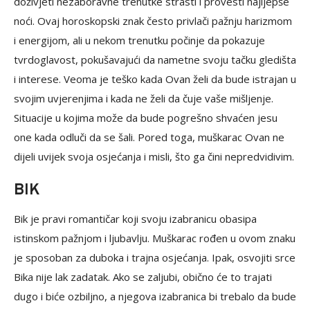
doživjeti nezaboravne trenutke strasti i provesti najljepše
noći. Ovaj horoskopski znak često privlači pažnju harizmom
i energijom, ali u nekom trenutku počinje da pokazuje
tvrdoglavost, pokušavajući da nametne svoju tačku gledišta
i interese. Veoma je teško kada Ovan želi da bude istrajan u
svojim uvjerenjima i kada ne želi da čuje vaše mišljenje.
Situacije u kojima može da bude pogrešno shvaćen jesu
one kada odluči da se šali. Pored toga, muškarac Ovan ne
dijeli uvijek svoja osjećanja i misli, što ga čini nepredvidivim.
BIK
Bik je pravi romantičar koji svoju izabranicu obasipa
istinskom pažnjom i ljubavlju. Muškarac rođen u ovom znaku
je sposoban za duboka i trajna osjećanja. Ipak, osvojiti srce
Bika nije lak zadatak. Ako se zaljubi, obično će to trajati
dugo i biće ozbiljno, a njegova izabranica bi trebalo da bude