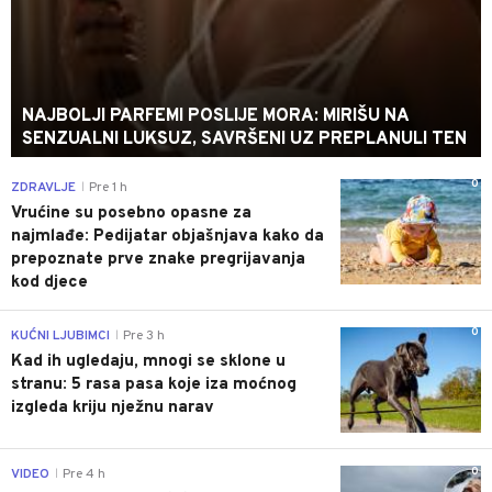
NAJBOLJI PARFEMI POSLIJE MORA: MIRIŠU NA
SENZUALNI LUKSUZ, SAVRŠENI UZ PREPLANULI TEN
0
ZDRAVLJE
Pre 1 h
|
Vrućine su posebno opasne za
najmlađe: Pedijatar objašnjava kako da
prepoznate prve znake pregrijavanja
kod djece
0
KUĆNI LJUBIMCI
Pre 3 h
|
Kad ih ugledaju, mnogi se sklone u
stranu: 5 rasa pasa koje iza moćnog
izgleda kriju nježnu narav
0
VIDEO
Pre 4 h
|