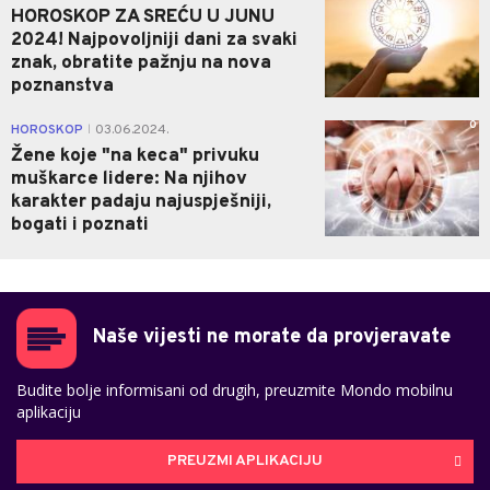
HOROSKOP ZA SREĆU U JUNU
2024! Najpovoljniji dani za svaki
znak, obratite pažnju na nova
poznanstva
0
HOROSKOP
03.06.2024.
|
Žene koje "na keca" privuku
muškarce lidere: Na njihov
karakter padaju najuspješniji,
bogati i poznati
Naše vijesti ne morate da provjeravate
Budite bolje informisani od drugih, preuzmite Mondo mobilnu
aplikaciju
PREUZMI APLIKACIJU