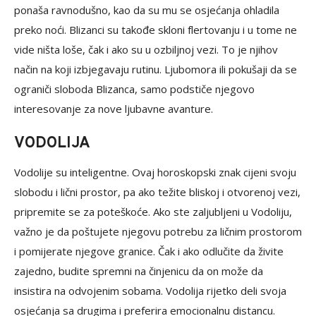
ponaša ravnodušno, kao da su mu se osjećanja ohladila
preko noći. Blizanci su takođe skloni flertovanju i u tome ne
vide ništa loše, čak i ako su u ozbiljnoj vezi. To je njihov
način na koji izbjegavaju rutinu. Ljubomora ili pokušaji da se
ograniči sloboda Blizanca, samo podstiče njegovo
interesovanje za nove ljubavne avanture.
VODOLIJA
Vodolije su inteligentne. Ovaj horoskopski znak cijeni svoju
slobodu i lični prostor, pa ako težite bliskoj i otvorenoj vezi,
pripremite se za poteškoće. Ako ste zaljubljeni u Vodoliju,
važno je da poštujete njegovu potrebu za ličnim prostorom
i pomijerate njegove granice. Čak i ako odlučite da živite
zajedno, budite spremni na činjenicu da on može da
insistira na odvojenim sobama. Vodolija rijetko deli svoja
osjećanja sa drugima i preferira emocionalnu distancu.