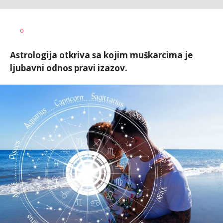
Vesna
AUTOR
0
Kerkez
Astrologija otkriva sa kojim muškarcima je
ljubavni odnos pravi izazov.