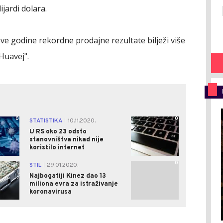
jardi dolara.
ve godine rekordne prodajne rezultate bilježi više
Huavej".
0
0
STATISTIKA
10.11.2020.
|
U RS oko 23 odsto
stanovništva nikad nije
koristilo internet
0
0
STIL
29.01.2020.
|
Najbogatiji Kinez dao 13
miliona evra za istraživanje
koronavirusa