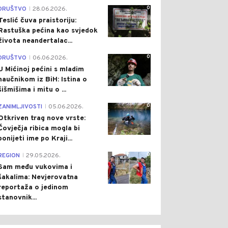
0
DRUŠTVO
28.06.2026.
|
Teslić čuva praistoriju:
Rastuška pećina kao svjedok
života neandertalac...
0
DRUŠTVO
06.06.2026.
|
U Mićinoj pećini s mladim
naučnikom iz BiH: Istina o
šišmišima i mitu o ...
0
ZANIMLJIVOSTI
05.06.2026.
|
Otkriven trag nove vrste:
Čovječja ribica mogla bi
ponijeti ime po Kraji...
0
REGION
29.05.2026.
|
Sam među vukovima i
šakalima: Nevjerovatna
0
0
reportaža o jedinom
stanovnik...