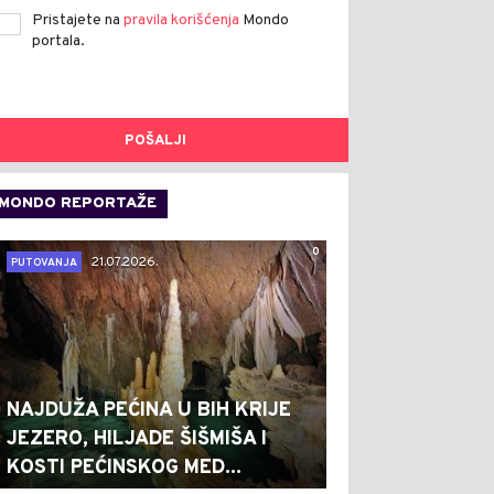
Pristajete na
pravila korišćenja
Mondo
portala.
POŠALJI
MONDO REPORTAŽE
0
21.07.2026.
PUTOVANJA
NAJDUŽA PEĆINA U BIH KRIJE
JEZERO, HILJADE ŠIŠMIŠA I
KOSTI PEĆINSKOG MED...