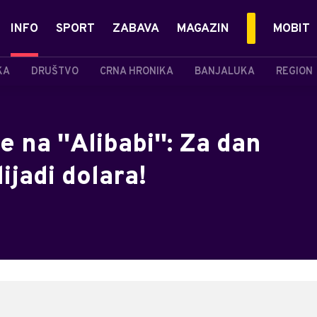
INFO
SPORT
ZABAVA
MAGAZIN
MOBIT
KA
DRUŠTVO
CRNA HRONIKA
BANJALUKA
REGION
na ''Alibabi'': Za dan
ijadi dolara!