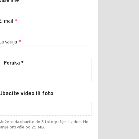
Vaše ime
*
E-mail
*
Lokacija
*
Ubacite video ili foto
Možete da ubacite do 3 fotografije ili videa. Ne
smije biti više od 25 MB.