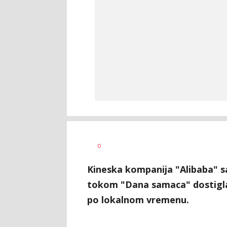
Željko
AUTOR
0
Svitlica
Kineska kompanija "Alibaba" sa
tokom "Dana samaca" dostigla 7
po lokalnom vremenu.