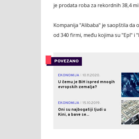
je prodata roba za rekordnih 38,4 mili
Kompanija "Alibaba" je saopštila da o
od 340 firmi, među kojima su "Epl" i "
POVEZANO
EKONOMIJA
10.11.2020.
|
U čemu je BiH ispred mnogih
evropskih zemalja?
EKONOMIJA
15.10.2019.
|
Oni su najbogatiji ljudi u
Kini, a bave se...