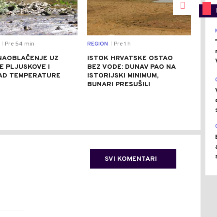
Pre 54 min
REGION
Pre 1 h
EKO
|
|
NAOBLAČENJE UZ
ISTOK HRVATSKE OSTAO
DES
E PLJUSKOVE I
BEZ VODE: DUNAV PAO NA
POR
PAD TEMPERATURE
ISTORIJSKI MINIMUM,
SRP
BUNARI PRESUŠILI
84 
SVI KOMENTARI