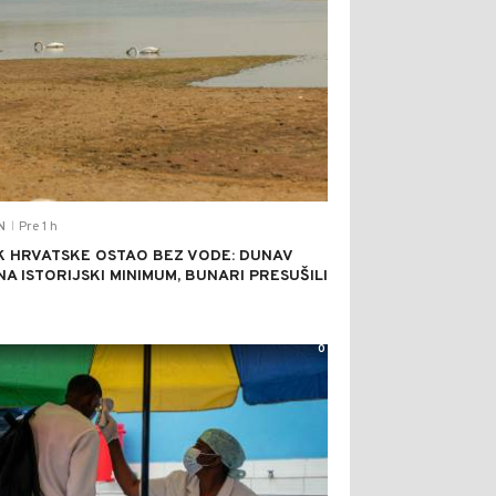
Pre 1 h
N
|
K HRVATSKE OSTAO BEZ VODE: DUNAV
NA ISTORIJSKI MINIMUM, BUNARI PRESUŠILI
0