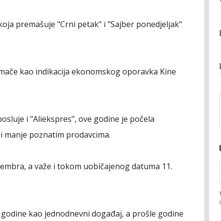
koja premašuje "Crni petak" i "Sajber ponedjeljak"
tumače kao indikacija ekonomskog oporavka Kine
posluje i "Aliekspres", ove godine je počela
nsi manje poznatim prodavcima.
ovembra, a važe i tokom uobičajenog datuma 11.
. godine kao jednodnevni događaj, a prošle godine