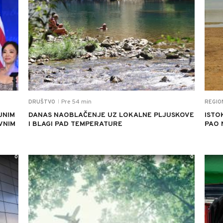
Pre 54 min
DRUŠTVO
REGIO
|
JNIM
DANAS NAOBLAČENJE UZ LOKALNE PLJUSKOVE
ISTO
VNIM
I BLAGI PAD TEMPERATURE
PAO 
0
0