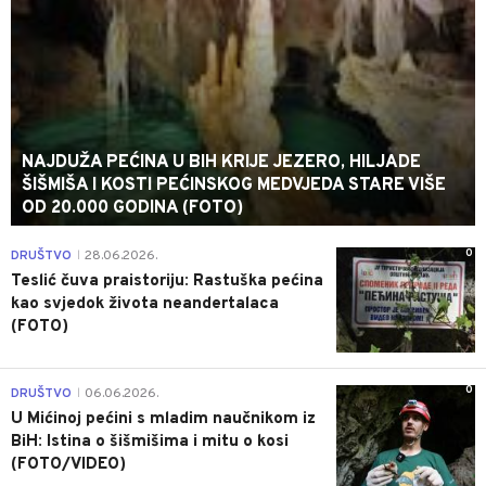
NAJDUŽA PEĆINA U BIH KRIJE JEZERO, HILJADE
ŠIŠMIŠA I KOSTI PEĆINSKOG MEDVJEDA STARE VIŠE
OD 20.000 GODINA (FOTO)
0
DRUŠTVO
28.06.2026.
|
Teslić čuva praistoriju: Rastuška pećina
kao svjedok života neandertalaca
(FOTO)
0
DRUŠTVO
06.06.2026.
|
U Mićinoj pećini s mladim naučnikom iz
BiH: Istina o šišmišima i mitu o kosi
(FOTO/VIDEO)