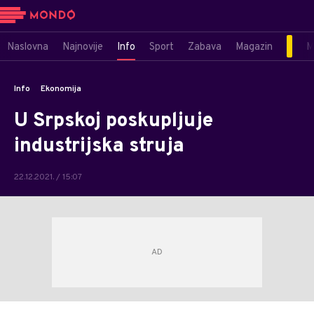
Naslovna
Najnovije
Info
Sport
Zabava
Magazin
M
Info
Ekonomija
U Srpskoj poskupljuje
industrijska struja
22.12.2021. / 15:07