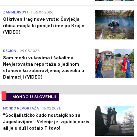
0
ZANIMLJIVOSTI
05.06.2026.
|
Otkriven trag nove vrste: Čovječja
ribica mogla bi ponijeti ime po Krajini
(VIDEO)
0
REGION
29.05.2026.
|
Sam među vukovima i šakalima:
Nevjerovatna reportaža o jedinom
stanovniku zaboravljenog zaseoka u
Dalmaciji (VIDEO)
MONDO U SLOVENIJI
4
MONDO REPORTAŽA
16.02.2021.
|
"Socijalističko čudo nostalgično za
Jugoslavijom": Velenje je izgubilo naziv,
ali je u duši ostalo Titovo!