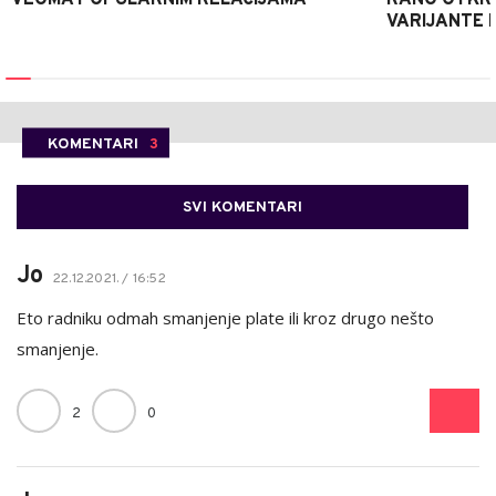
VEOMA POPULARNIM RELACIJAMA
RANO OTKRI
VARIJANTE 
KOMENTARI
3
SVI KOMENTARI
Jo
22.12.2021. / 16:52
Eto radniku odmah smanjenje plate ili kroz drugo nešto
smanjenje.
2
0