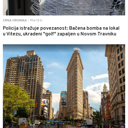
Pre 13 h
CRNA HRONIKA
|
Policija istražuje povezanost: Bačena bomba na lokal
u Vitezu, ukradeni "golf" zapaljen u Novom Travniku
0