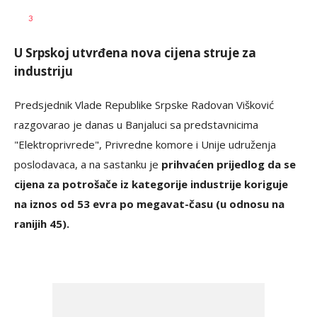
Dragana
AUTOR
3
Božić
U Srpskoj utvrđena nova cijena struje za
industriju
Predsjednik Vlade Republike Srpske Radovan Višković
razgovarao je danas u Banjaluci sa predstavnicima
"Elektroprivrede", Privredne komore i Unije udruženja
poslodavaca, a na sastanku je
prihvaćen prijedlog da se
cijena za potrošače iz kategorije industrije koriguje
na iznos od 53 evra po megavat-času (u odnosu na
ranijih 45).