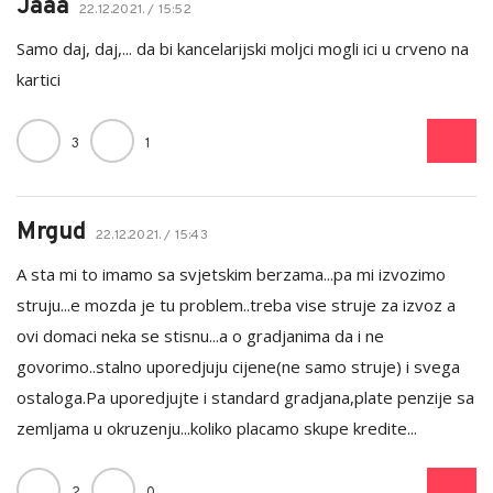
Jaaa
22.12.2021. / 15:52
Samo daj, daj,... da bi kancelarijski moljci mogli ici u crveno na
kartici
3
1
Mrgud
22.12.2021. / 15:43
A sta mi to imamo sa svjetskim berzama...pa mi izvozimo
struju...e mozda je tu problem..treba vise struje za izvoz a
ovi domaci neka se stisnu...a o gradjanima da i ne
govorimo..stalno uporedjuju cijene(ne samo struje) i svega
ostaloga.Pa uporedjujte i standard gradjana,plate penzije sa
zemljama u okruzenju...koliko placamo skupe kredite...
2
0