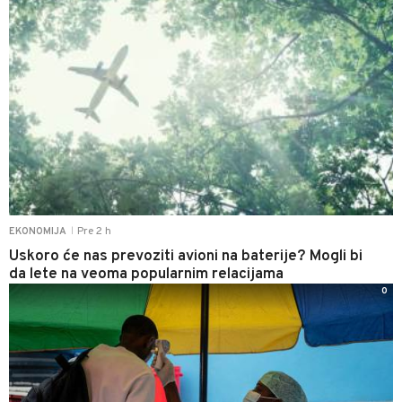
Pre 2 h
EKONOMIJA
|
Uskoro će nas prevoziti avioni na baterije? Mogli bi
da lete na veoma popularnim relacijama
0