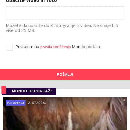
Ubacite video ili foto
Možete da ubacite do 3 fotografije ili videa. Ne smije biti
više od 25 MB.
Pristajete na
Mondo portala.
pravila korišćenja
POŠALJI
MONDO REPORTAŽE
0
21.07.2026.
PUTOVANJA