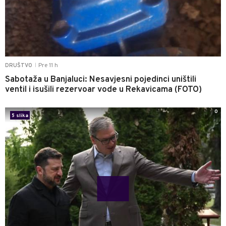
Pre 11 h
DRUŠTVO
|
Sabotaža u Banjaluci: Nesavjesni pojedinci uništili
ventil i isušili rezervoar vode u Rekavicama (FOTO)
0
5 slika