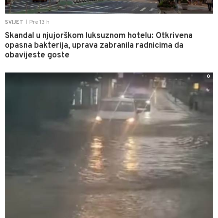
Pre 13 h
SVIJET
|
Skandal u njujorškom luksuznom hotelu: Otkrivena
opasna bakterija, uprava zabranila radnicima da
obavijeste goste
0