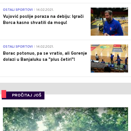
1
OSTALI SPORTOVI
14.02.2021.
|
Vujović poslije poraza na debiju: Igrači
Borca kasno shvatili da mogu!
3
OSTALI SPORTOVI
14.02.2021.
|
Borac potonuo, pa se vratio, ali Gorenje
dolazi u Banjaluku sa "plus četiri"!
PROČITAJ JOŠ
0