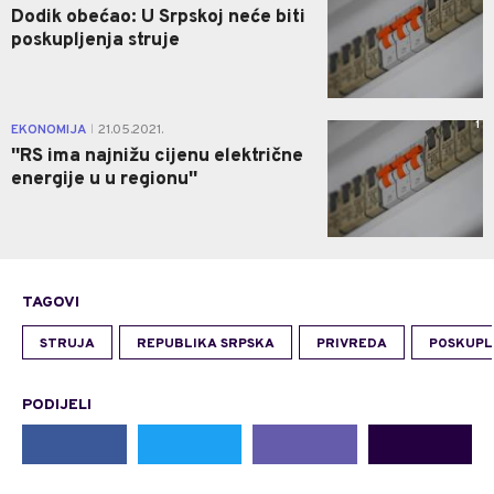
Dodik obećao: U Srpskoj neće biti
poskupljenja struje
1
EKONOMIJA
21.05.2021.
|
''RS ima najnižu cijenu električne
energije u u regionu''
TAGOVI
STRUJA
REPUBLIKA SRPSKA
PRIVREDA
POSKUPL
PODIJELI