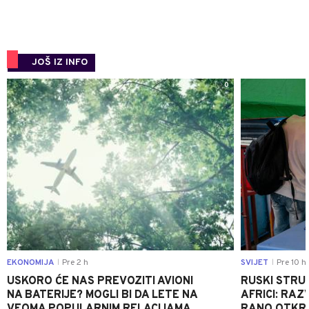
JOŠ IZ INFO
0
EKONOMIJA
Pre 2 h
SVIJET
Pre 10 h
|
|
USKORO ĆE NAS PREVOZITI AVIONI
RUSKI STRU
NA BATERIJE? MOGLI BI DA LETE NA
AFRICI: RAZ