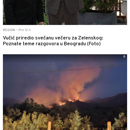
Pre 12 h
REGION
|
Vučić priredio svečanu večeru za Zelenskog:
Poznate teme razgovora u Beogradu (Foto)
0