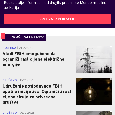
Budite bolje informisani od drugih, preuzmite Mondo mobilnu
aplikaciju
PREUZMI APLIKACIJU
PROČITAJTE I OVO
0
POLITIKA
21.12.2021.
|
Vladi FBiH omogućeno da
ograniči rast cijena električne
energije
0
DRUŠTVO
18.12.2021.
|
Udruženje poslodavaca FBiH
uputilo inicijativu: Ograničiti rast
cijena struje za privredna
društva
0
DRUŠTVO
07.10.2021.
|