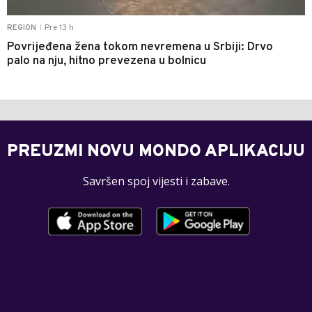
Pre 13 h
REGION
|
Povrijeđena žena tokom nevremena u Srbiji: Drvo
palo na nju, hitno prevezena u bolnicu
PREUZMI NOVU MONDO APLIKACIJU
Savršen spoj vijesti i zabave.