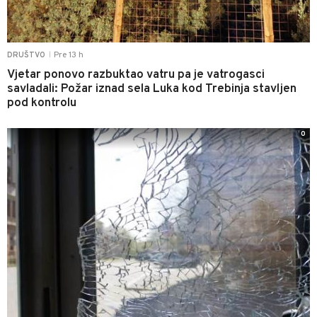
Pre 13 h
DRUŠTVO
|
Vjetar ponovo razbuktao vatru pa je vatrogasci
savladali: Požar iznad sela Luka kod Trebinja stavljen
pod kontrolu
0