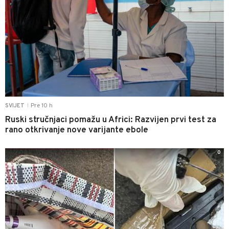
Pre 10 h
SVIJET
|
Ruski stručnjaci pomažu u Africi: Razvijen prvi test za
rano otkrivanje nove varijante ebole
0