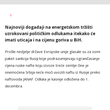
Željko
AUTOR
0
Svitlica
Najnoviji događaji na energetskom tržišti
uzrokovani političkim odlukama itekako će
imati uticaja i na cijenu goriva u BiH.
Prošle nedjelje države Evropske unije glasale su za osmi
paket sankcija Rusiji koje podrazumijevaju ograničavanje
cijena ruske nafte koju izvoze treće zemlje čine je
onemoćena Srbija neće moći uvoziti naftu iz Rusije preko
naftovoda JANAF. Odluka je kasnije odložena do 1.
decembra.