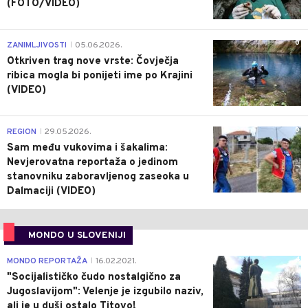
(FOTO/VIDEO)
0
ZANIMLJIVOSTI
05.06.2026.
|
Otkriven trag nove vrste: Čovječja
ribica mogla bi ponijeti ime po Krajini
(VIDEO)
0
REGION
29.05.2026.
|
Sam među vukovima i šakalima:
Nevjerovatna reportaža o jedinom
stanovniku zaboravljenog zaseoka u
Dalmaciji (VIDEO)
MONDO U SLOVENIJI
4
MONDO REPORTAŽA
16.02.2021.
|
"Socijalističko čudo nostalgično za
Jugoslavijom": Velenje je izgubilo naziv,
ali je u duši ostalo Titovo!