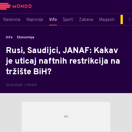
Naslovna
Najnovije
Info
Sport
Zabava
Magazin
M
Info
Ekonomija
Rusi, Saudijci, JANAF: Kakav
je uticaj naftnih restrikcija na
tržište BiH?
10.10.2022. / 09:55