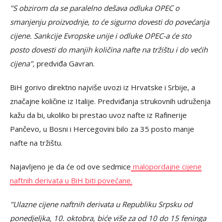
"S obzirom da se paralelno dešava odluka OPEC o
smanjenju proizvodnje, to će sigurno dovesti do povećanja
cijene. Sankcije Evropske unije i odluke OPEC-a će sto
posto dovesti do manjih količina nafte na tržištu i do većih
cijena",
predviđa Gavran.
BiH gorivo direktno najviše uvozi iz Hrvatske i Srbije, a
značajne količine iz Italije. Predviđanja strukovnih udruženja
kažu da bi, ukoliko bi prestao uvoz nafte iz Rafinerije
Pančevo, u Bosni i Hercegovini bilo za 35 posto manje
nafte na tržištu.
Najavljeno je da će od ove sedmice
malopordajne cijene
naftnih derivata u BiH biti povećane.
"Ulazne cijene naftnih derivata u Republiku Srpsku od
ponedjeljka, 10. oktobra, biće više za od 10 do 15 feninga