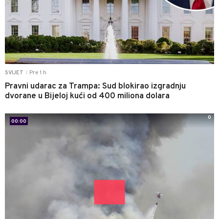
Pre 1 h
SVIJET
|
Pravni udarac za Trampa: Sud blokirao izgradnju
dvorane u Bijeloj kući od 400 miliona dolara
0
00:00