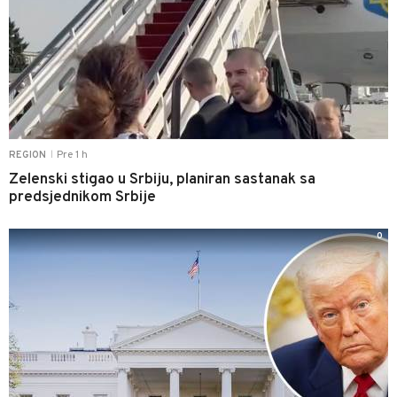
Pre 1 h
REGION
|
Zelenski stigao u Srbiju, planiran sastanak sa
predsjednikom Srbije
0