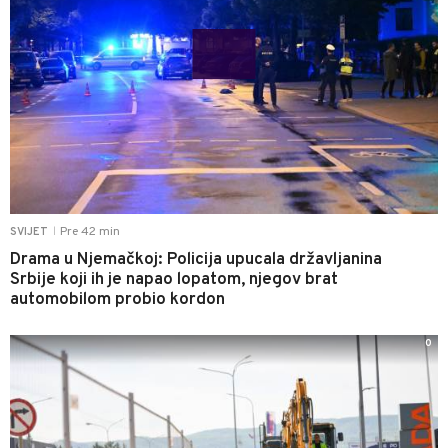
Pre 42 min
SVIJET
|
Drama u Njemačkoj: Policija upucala državljanina
Srbije koji ih je napao lopatom, njegov brat
automobilom probio kordon
0