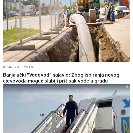
Pre 1 h
DRUŠTVO
|
Banjalučki "Vodovod" najavio: Zbog ispiranja novog
cjevovoda moguć slabiji pritisak vode u gradu
0