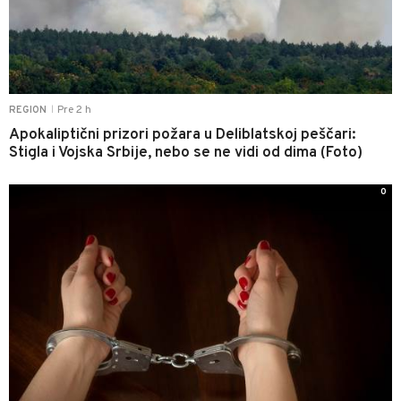
Pre 2 h
REGION
|
Apokaliptični prizori požara u Deliblatskoj peščari:
Stigla i Vojska Srbije, nebo se ne vidi od dima (Foto)
0