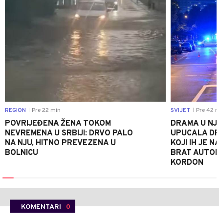
REGION
Pre 22 min
SVIJET
Pre 42 m
|
|
POVRIJEĐENA ŽENA TOKOM
DRAMA U NJ
NEVREMENA U SRBIJI: DRVO PALO
UPUCALA DR
NA NJU, HITNO PREVEZENA U
KOJI IH JE 
BOLNICU
BRAT AUTOM
KORDON
KOMENTARI
0