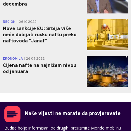
decembra
0
REGION
06.10.2022.
|
Nove sankcije EU: Srbija više
neće dobijati rusku naftu preko
naftovoda "Janaf"
1
EKONOMIJA
26.09.2022.
|
Cijena nafte na najnižem nivou
od januara
Naše vijesti ne morate da provjeravate
Budite bolje informisani od drugih, preuzmite Mondo mobilnu