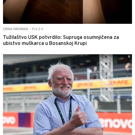
Pre 2 h
CRNA HRONIKA
|
Tužilaštvo USK potvrdilo: Supruga osumnjičena za
ubistvo muškarca u Bosanskoj Krupi
0