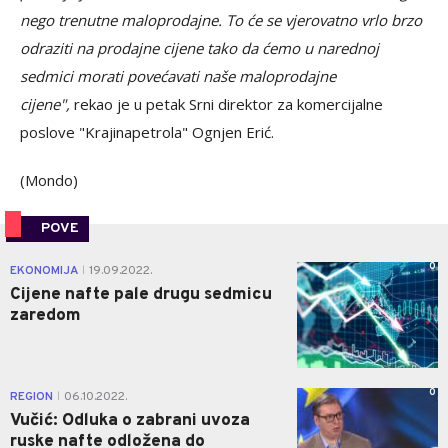
nego trenutne maloprodajne. To će se vjerovatno vrlo brzo
odraziti na prodajne cijene tako da ćemo u narednoj
sedmici morati povećavati naše maloprodajne
cijene",
rekao je u petak Srni direktor za komercijalne
poslove "Krajinapetrola" Ognjen Erić.
(Mondo)
POVE
0
EKONOMIJA
19.09.2022.
|
Cijene nafte pale drugu sedmicu
zaredom
0
REGION
06.10.2022.
|
Vučić: Odluka o zabrani uvoza
ruske nafte odložena do