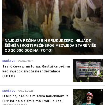
NAJDUŽA PEĆINA U BIH KRIJE JEZERO, HILJADE
ŠIŠMIŠA I KOSTI PEĆINSKOG MEDVJEDA STARE VIŠE
OD 20.000 GODINA (FOTO)
0
DRUŠTVO
28.06.2026.
|
Teslić čuva praistoriju: Rastuška pećina
kao svjedok života neandertalaca
(FOTO)
0
DRUŠTVO
06.06.2026.
|
U Mićinoj pećini s mladim naučnikom iz
BiH: Istina o šišmišima i mitu o kosi