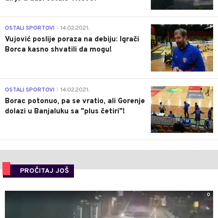
1
OSTALI SPORTOVI
14.02.2021.
|
Vujović poslije poraza na debiju: Igrači
Borca kasno shvatili da mogu!
3
OSTALI SPORTOVI
14.02.2021.
|
Borac potonuo, pa se vratio, ali Gorenje
dolazi u Banjaluku sa "plus četiri"!
PROČITAJ JOŠ
0