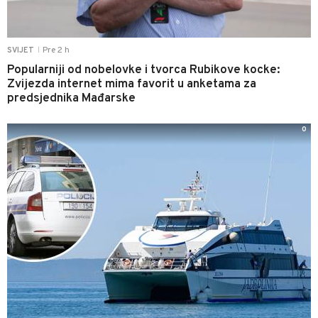
Pre 2 h
SVIJET
|
Popularniji od nobelovke i tvorca Rubikove kocke:
Zvijezda internet mima favorit u anketama za
predsjednika Mađarske
0