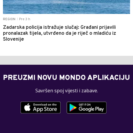
Pre 3 h
REGION
|
Zadarska policija istražuje slučaj: Građani prijavili
pronalazak tijela, utvrđeno da je riječ o mladiću iz
Slovenije
PREUZMI NOVU MONDO APLIKACIJU
Savršen spoj vijesti i zabave.