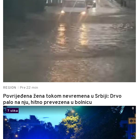
Pre 22 min
REGION
|
Povrijeđena žena tokom nevremena u Srbiji: Drvo
palo na nju, hitno prevezena u bolnicu
0
7 slika