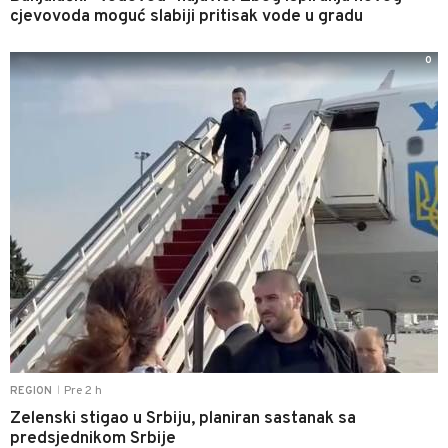
cjevovoda moguć slabiji pritisak vode u gradu
0
Pre 2 h
REGION
|
Zelenski stigao u Srbiju, planiran sastanak sa
predsjednikom Srbije