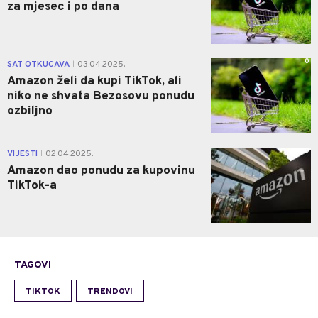
za mjesec i po dana
0
SAT OTKUCAVA
03.04.2025.
|
Amazon želi da kupi TikTok, ali
niko ne shvata Bezosovu ponudu
ozbiljno
0
VIJESTI
02.04.2025.
|
Amazon dao ponudu za kupovinu
TikTok-a
TAGOVI
TIKTOK
TRENDOVI