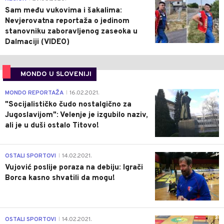
Sam među vukovima i šakalima:
Nevjerovatna reportaža o jedinom
stanovniku zaboravljenog zaseoka u
Dalmaciji (VIDEO)
MONDO U SLOVENIJI
4
MONDO REPORTAŽA
16.02.2021.
|
"Socijalističko čudo nostalgično za
Jugoslavijom": Velenje je izgubilo naziv,
ali je u duši ostalo Titovo!
1
OSTALI SPORTOVI
14.02.2021.
|
Vujović poslije poraza na debiju: Igrači
Borca kasno shvatili da mogu!
3
OSTALI SPORTOVI
14.02.2021.
|