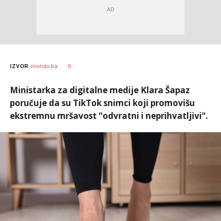
0
IZVOR
mondo.ba
Ministarka za digitalne medije Klara Šapaz
poručuje da su TikTok snimci koji promovišu
ekstremnu mršavost "odvratni i neprihvatljivi".