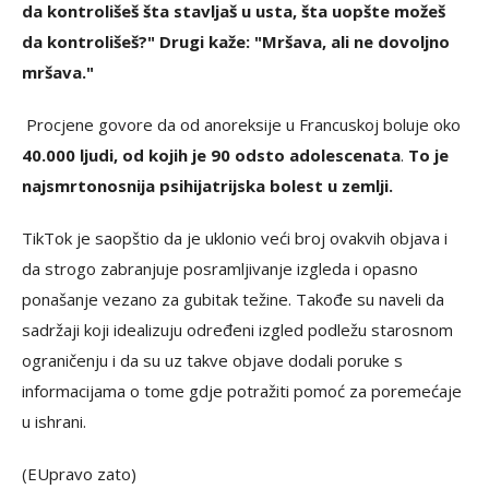
da kontrolišeš šta stavljaš u usta, šta uopšte možeš
da kontrolišeš?" Drugi kaže: "Mršava, ali ne dovoljno
mršava."
Procjene govore da od anoreksije u Francuskoj boluje oko
40.000 ljudi, od kojih je 90 odsto adolescenata
.
To je
najsmrtonosnija psihijatrijska bolest u zemlji.
TikTok je saopštio da je uklonio veći broj ovakvih objava i
da strogo zabranjuje posramljivanje izgleda i opasno
ponašanje vezano za gubitak težine. Takođe su naveli da
sadržaji koji idealizuju određeni izgled podležu starosnom
ograničenju i da su uz takve objave dodali poruke s
informacijama o tome gdje potražiti pomoć za poremećaje
u ishrani.
(EUpravo zato)