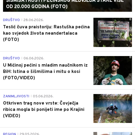
ŠIŠMIŠA I KOSTI PEĆINSKOG MEDVJEDA STARE VIŠE
OD 20.000 GODINA (FOTO)
0
DRUŠTVO
28.06.2026.
|
Teslić čuva praistoriju: Rastuška pećina
kao svjedok života neandertalaca
(FOTO)
0
DRUŠTVO
06.06.2026.
|
U Mićinoj pećini s mladim naučnikom iz
BiH: Istina o šišmišima i mitu o kosi
(FOTO/VIDEO)
0
ZANIMLJIVOSTI
05.06.2026.
|
Otkriven trag nove vrste: Čovječja
ribica mogla bi ponijeti ime po Krajini
(VIDEO)
0
REGION
29.05.2026.
|