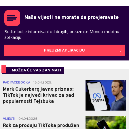
Naše vijesti ne morate da provjeravate
Budite bolje informisani od drugih, preuzmite Mondo mobilnu
aplikaciju
PREUZMI APLIKACIJU
MOŽDA ĆE VAS ZANIMATI
0
PAD FACEBOOKA
18.04.2025.
|
Mark Cukerberg javno priznao:
TikTok je najveći krivac za pad
popularnosti Fejsbuka
0
VIJESTI
04.04.2025.
|
Rok za prodaju TikToka produžen