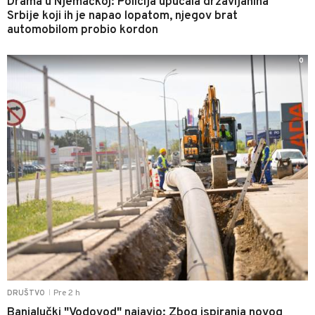
Drama u Njemačkoj: Policija upucala državljanina
Srbije koji ih je napao lopatom, njegov brat
automobilom probio kordon
0
Pre 2 h
DRUŠTVO
|
Banjalučki "Vodovod" najavio: Zbog ispiranja novog