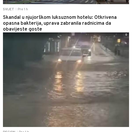
Pre 1 h
SVIJET
|
Skandal u njujorškom luksuznom hotelu: Otkrivena
opasna bakterija, uprava zabranila radnicima da
obavijeste goste
0