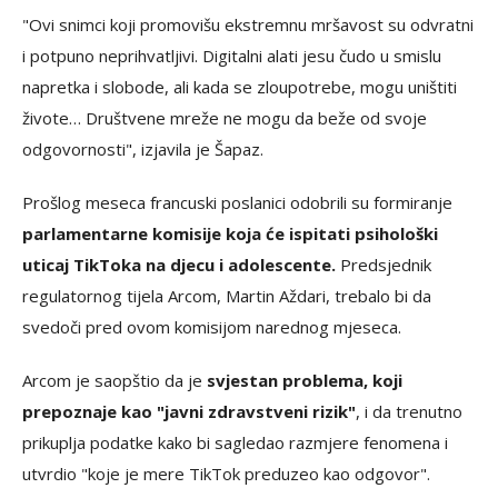
"Ovi snimci koji promovišu ekstremnu mršavost su odvratni
i potpuno neprihvatljivi. Digitalni alati jesu čudo u smislu
napretka i slobode, ali kada se zloupotrebe, mogu uništiti
živote… Društvene mreže ne mogu da beže od svoje
odgovornosti", izjavila je Šapaz.
Prošlog meseca francuski poslanici odobrili su formiranje
parlamentarne komisije koja će ispitati psihološki
uticaj TikToka na djecu i adolescente.
Predsjednik
regulatornog tijela Arcom, Martin Aždari, trebalo bi da
svedoči pred ovom komisijom narednog mjeseca.
Arcom je saopštio da je
svjestan problema, koji
prepoznaje kao "javni zdravstveni rizik"
, i da trenutno
prikuplja podatke kako bi sagledao razmjere fenomena i
utvrdio "koje je mere TikTok preduzeo kao odgovor".