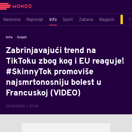
Naslovna
Najnovije
Info
Sport
Zabava
Magazin
M
Info
Svijet
Zabrinjavajući trend na
TikToku zbog kog i EU reaguje!
#SkinnyTok promoviše
najsmrtonosniju bolest u
Francuskoj (VIDEO)
25.04.2025. / 07:30