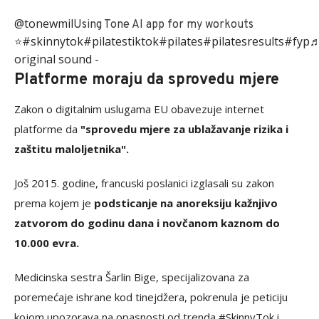
@tonewmil
Using Tone AI app for my workouts
#skinnytok
#pilatestiktok
#pilates
#pilatesresults
#fyp
⭐️
original sound -
Platforme moraju da sprovedu mjere
Zakon o digitalnim uslugama EU obavezuje internet
platforme da
"sprovedu mjere za ublažavanje rizika i
zaštitu maloljetnika".
Još 2015. godine, francuski poslanici izglasali su zakon
prema kojem je
podsticanje na anoreksiju kažnjivo
zatvorom do godinu dana i novčanom kaznom do
10.000 evra.
Medicinska sestra Šarlin Bige, specijalizovana za
poremećaje ishrane kod tinejdžera, pokrenula je peticiju
kojom upozorava na opasnosti od trenda #SkinnyTok i