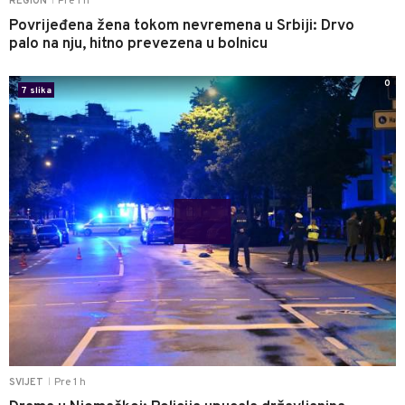
Pre 1 h
REGION
|
Povrijeđena žena tokom nevremena u Srbiji: Drvo
palo na nju, hitno prevezena u bolnicu
0
7 slika
Pre 1 h
SVIJET
|