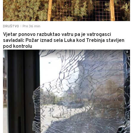
Pre 36 min
DRUŠTVO
|
Vjetar ponovo razbuktao vatru pa je vatrogasci
savladali: Požar iznad sela Luka kod Trebinja stavljen
pod kontrolu
0