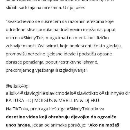
sličnih sadržaja na mrežama. U njoj piše:
"Svakodnevno se susrećem sa razornim efektima koje
određene slike i poruke na društvenim mrežama, poput
onih na #SkinnyTok, mogu imati na mentalno i fizičko
zdravlje mladih. Ovi snimci, koje adolescenti često gledaju,
promovišu nerealne tjelesne ideale i podstiču opasne
obrasce ponašanja, poput restriktivne ishrane,
prekomjernog vježbanja ili izgladnjivanja".
@elisik4
Ig:
#slavicgirl
#slavicmodels
#slavictiktok
#skinny
#ski
elisik4
KATUKA - DJ MOIGUS & MVRLLIN & DJ FKU
Na TikToku, pretraga heštega #SkinnyTok otkriva
desetine videa koji ohrabruju djevojke da ograniče
unos hrane.
Jedan od snimaka poručuje:
"Ako ne možeš