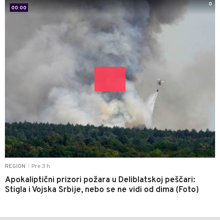
0
00:00
Pre 3 h
REGION
|
Apokaliptični prizori požara u Deliblatskoj peščari:
Stigla i Vojska Srbije, nebo se ne vidi od dima (Foto)