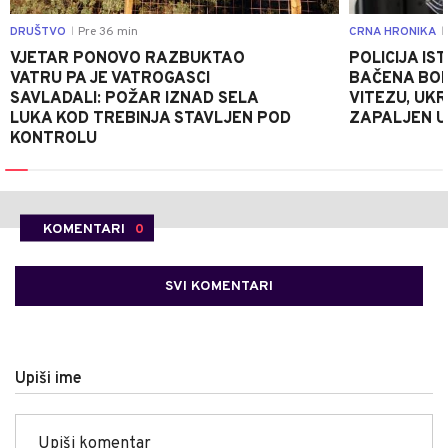
DRUŠTVO
Pre 36 min
CRNA HRONIKA
|
|
VJETAR PONOVO RAZBUKTAO
POLICIJA I
VATRU PA JE VATROGASCI
BAČENA BOM
SAVLADALI: POŽAR IZNAD SELA
VITEZU, UKR
LUKA KOD TREBINJA STAVLJEN POD
ZAPALJEN U
KONTROLU
KOMENTARI
0
SVI KOMENTARI
Upiši ime