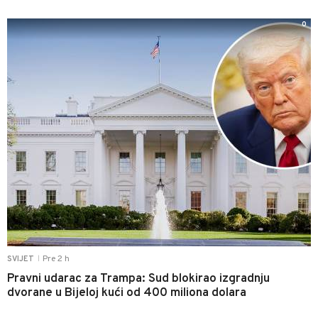
0
Pre 2 h
SVIJET
|
Pravni udarac za Trampa: Sud blokirao izgradnju
dvorane u Bijeloj kući od 400 miliona dolara