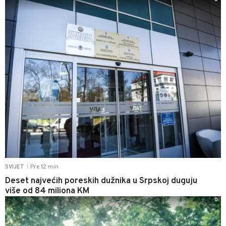
Pre 12 min
SVIJET
|
Deset najvećih poreskih dužnika u Srpskoj duguju
više od 84 miliona KM
0