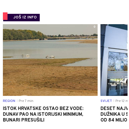
JOŠ IZ INFO
0
REGION
Pre 7 min
SVIJET
Pre 12 m
|
|
ISTOK HRVATSKE OSTAO BEZ VODE:
DESET NAJV
DUNAV PAO NA ISTORIJSKI MINIMUM,
DUŽNIKA U 
BUNARI PRESUŠILI
OD 84 MILIO