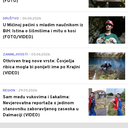
(FOTO)
0
DRUŠTVO
06.06.2026.
|
U Mićinoj pećini s mladim naučnikom iz
BiH: Istina o šišmišima i mitu o kosi
(FOTO/VIDEO)
0
ZANIMLJIVOSTI
05.06.2026.
|
Otkriven trag nove vrste: Čovječja
ribica mogla bi ponijeti ime po Krajini
(VIDEO)
0
REGION
29.05.2026.
|
Sam među vukovima i šakalima:
Nevjerovatna reportaža o jedinom
stanovniku zaboravljenog zaseoka u
Dalmaciji (VIDEO)