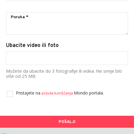
Ubacite video ili foto
Možete da ubacite do 3 fotografije ili videa. Ne smije biti
više od 25 MB.
Pristajete na
Mondo portala.
pravila korišćenja
POŠALJI