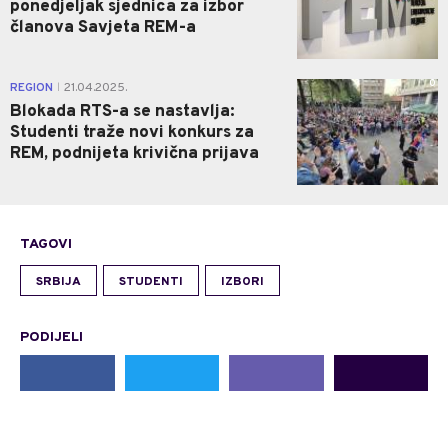
ponedjeljak sjednica za izbor
članova Savjeta REM-a
0
REGION
21.04.2025.
|
Blokada RTS-a se nastavlja:
Studenti traže novi konkurs za
REM, podnijeta krivična prijava
TAGOVI
SRBIJA
STUDENTI
IZBORI
PODIJELI