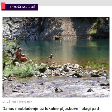
PROČITAJ JOŠ
0
Pre 0 min
DRUŠTVO
|
Danas naoblačenje uz lokalne pljuskove i blagi pad