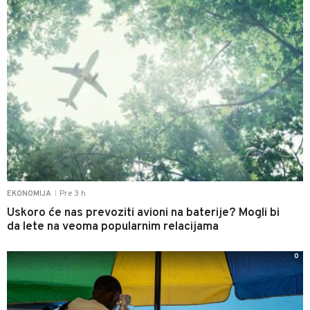
Pre 3 h
EKONOMIJA
|
Uskoro će nas prevoziti avioni na baterije? Mogli bi
da lete na veoma popularnim relacijama
0