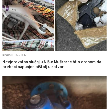
Pre 12 h
REGION
|
Nevjerovatan slučaj u Nišu: Muškarac htio dronom da
prebaci napunjen pištolj u zatvor
1