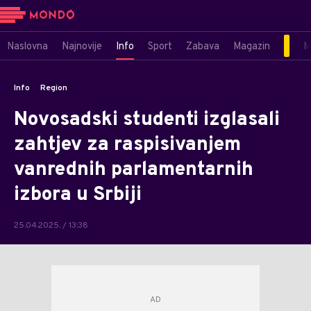
Naslovna
Najnovije
Info
Sport
Zabava
Magazin
M
Info
Region
Novosadski studenti izglasali
zahtjev za raspisivanjem
vanrednih parlamentarnih
izbora u Srbiji
25.04.2025. / 13:38