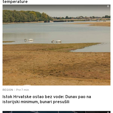
temperature
0
Pre 7 min
REGION
|
Istok Hrvatske ostao bez vode: Dunav pao na
istorijski minimum, bunari presušili
0