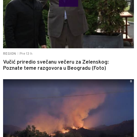
Pre 13 h
REGION
|
Vučić priredio svečanu večeru za Zelenskog:
Poznate teme razgovora u Beogradu (Foto)
0