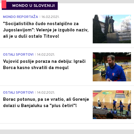
MONDO U SLOVENIJI
4
MONDO REPORTAŽA
16.02.2021.
|
"Socijalističko čudo nostalgično za
Jugoslavijom": Velenje je izgubilo naziv,
ali je u duši ostalo Titovo!
1
OSTALI SPORTOVI
14.02.2021.
|
Vujović poslije poraza na debiju: Igrači
Borca kasno shvatili da mogu!
3
OSTALI SPORTOVI
14.02.2021.
|
Borac potonuo, pa se vratio, ali Gorenje
dolazi u Banjaluku sa "plus četiri"!