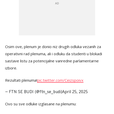
Osim ove, plenum je donio niz drugih odluka vezanih za
operativni rad plenuma, ali i odluku da studenti u blokadi
sastave listu za potencijalne vanredne parlamentarne
izbore.
Rezultati plenuma!
pic.twitter.com/Ceizspoivx
April 25, 2025
— FTN SE BUDI (@ftn_se_budi)
Ovo su sve odluke izglasane na plenumu: