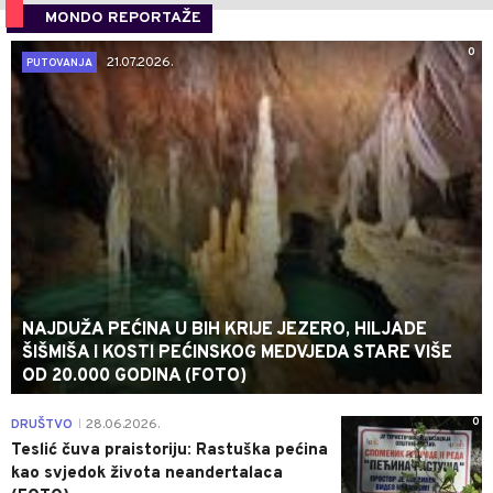
MONDO REPORTAŽE
0
21.07.2026.
PUTOVANJA
NAJDUŽA PEĆINA U BIH KRIJE JEZERO, HILJADE
ŠIŠMIŠA I KOSTI PEĆINSKOG MEDVJEDA STARE VIŠE
OD 20.000 GODINA (FOTO)
0
DRUŠTVO
28.06.2026.
|
Teslić čuva praistoriju: Rastuška pećina
kao svjedok života neandertalaca