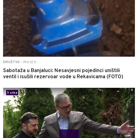
Pre 12 h
DRUŠTVO
|
Sabotaža u Banjaluci: Nesavjesni pojedinci uništili
ventil i isušili rezervoar vode u Rekavicama (FOTO)
0
5 slika