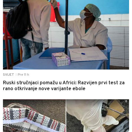
Pre 11 h
SVIJET
|
Ruski stručnjaci pomažu u Africi: Razvijen prvi test za
rano otkrivanje nove varijante ebole
0