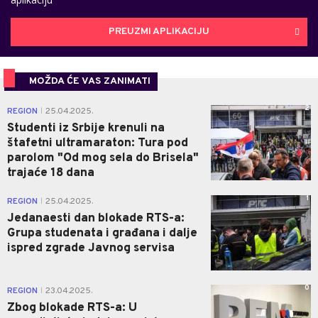
PREUZMI APLIKACIJU
MOŽDA ĆE VAS ZANIMATI
2
REGION
25.04.2025.
|
Studenti iz Srbije krenuli na
štafetni ultramaraton: Tura pod
parolom "Od mog sela do Brisela"
trajaće 18 dana
1
REGION
25.04.2025.
|
Jedanaesti dan blokade RTS-a:
Grupa studenata i građana i dalje
ispred zgrade Javnog servisa
0
REGION
23.04.2025.
|
Zbog blokade RTS-a: U