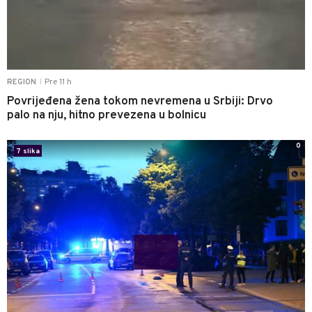
Pre 11 h
REGION
|
Povrijeđena žena tokom nevremena u Srbiji: Drvo
palo na nju, hitno prevezena u bolnicu
0
7 slika