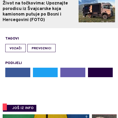
Život na točkovima: Upoznajte
porodicu iz Švajcarske koja
kamionom putuje po Bosni i
Hercegovini (FOTO)
TAGOVI
VOZAČI
PREVOZNICI
PODIJELI
JOŠ IZ INFO
0