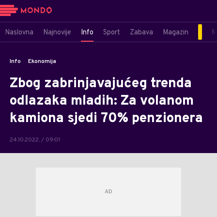
Naslovna
Najnovije
Info
Sport
Zabava
Magazin
M
Info
Ekonomija
Zbog zabrinjavajućeg trenda
odlazaka mladih: Za volanom
kamiona sjedi 70% penzionera
24.10.2022. / 09:01