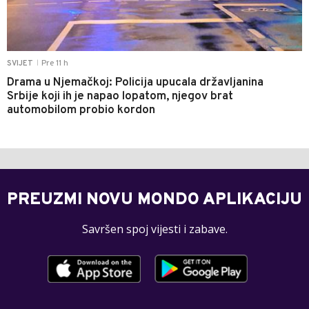
Pre 11 h
SVIJET
|
Drama u Njemačkoj: Policija upucala državljanina
Srbije koji ih je napao lopatom, njegov brat
automobilom probio kordon
PREUZMI NOVU MONDO APLIKACIJU
Savršen spoj vijesti i zabave.