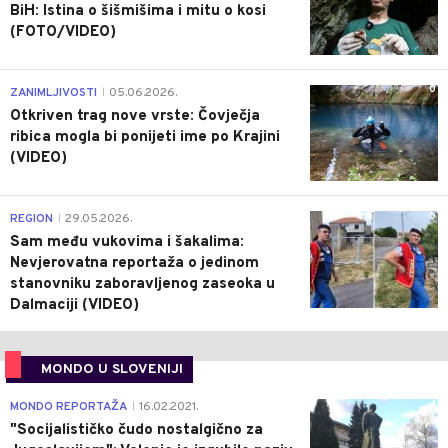
BiH: Istina o šišmišima i mitu o kosi
(FOTO/VIDEO)
0
ZANIMLJIVOSTI
05.06.2026.
|
Otkriven trag nove vrste: Čovječja
ribica mogla bi ponijeti ime po Krajini
(VIDEO)
0
REGION
29.05.2026.
|
Sam među vukovima i šakalima:
Nevjerovatna reportaža o jedinom
stanovniku zaboravljenog zaseoka u
Dalmaciji (VIDEO)
MONDO U SLOVENIJI
4
MONDO REPORTAŽA
16.02.2021.
|
"Socijalističko čudo nostalgično za