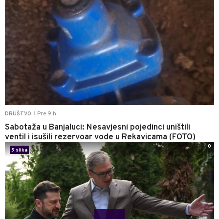
Pre 9 h
DRUŠTVO
|
Sabotaža u Banjaluci: Nesavjesni pojedinci uništili
ventil i isušili rezervoar vode u Rekavicama (FOTO)
0
5 slika