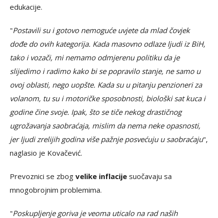
edukacije.
"
Postavili su i gotovo nemoguće uvjete da mlad čovjek
dođe do ovih kategorija. Kada masovno odlaze ljudi iz BiH,
tako i vozači, mi nemamo odmjerenu politiku da je
slijedimo i radimo kako bi se popravilo stanje, ne samo u
ovoj oblasti, nego uopšte. Kada su u pitanju penzioneri za
volanom, tu su i motoričke sposobnosti, biološki sat kuca i
godine čine svoje. Ipak, što se tiče nekog drastičnog
ugrožavanja saobraćaja, mislim da nema neke opasnosti,
jer ljudi zrelijih godina više pažnje posvećuju u saobraćaju
",
naglasio je Kovačević.
Prevoznici se zbog
velike inflacije
suočavaju sa
mnogobrojnim problemima.
"
Poskupljenje goriva je veoma uticalo na rad naših