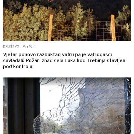
Pre 10 h
DRUŠTVO
|
Vjetar ponovo razbuktao vatru pa je vatrogasci
savladali: Požar iznad sela Luka kod Trebinja stavljen
pod kontrolu
0