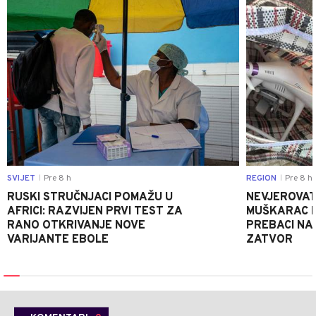
SVIJET
Pre 8 h
REGION
Pre 8 h
|
|
RUSKI STRUČNJACI POMAŽU U
NEVJEROVATA
AFRICI: RAZVIJEN PRVI TEST ZA
MUŠKARAC H
RANO OTKRIVANJE NOVE
PREBACI NA
VARIJANTE EBOLE
ZATVOR