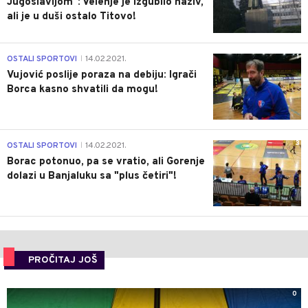
Jugoslavijom": Velenje je izgubilo naziv,
ali je u duši ostalo Titovo!
1
OSTALI SPORTOVI
14.02.2021.
|
Vujović poslije poraza na debiju: Igrači
Borca kasno shvatili da mogu!
3
OSTALI SPORTOVI
14.02.2021.
|
Borac potonuo, pa se vratio, ali Gorenje
dolazi u Banjaluku sa "plus četiri"!
PROČITAJ JOŠ
0