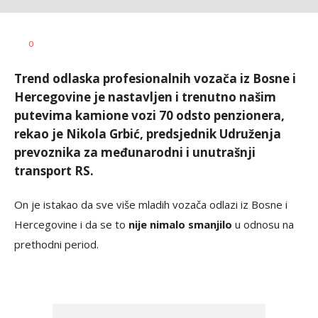
Dušan
AUTOR
0
Volaš
Trend odlaska profesionalnih vozača iz Bosne i
Hercegovine je nastavljen i trenutno našim
putevima kamione vozi 70 odsto penzionera,
rekao je Nikola Grbić, predsjednik Udruženja
prevoznika za međunarodni i unutrašnji
transport RS.
On je istakao da sve više mladih vozača odlazi iz Bosne i
Hercegovine i da se to
nije nimalo smanjilo
u odnosu na
prethodni period.