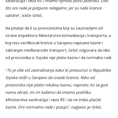
saobraćaja i veza RS i imamo njihovu punu podršku. Ovo
što oni rade je potpuno nelegalno, jer su naše licence
validne
", ističe Grbić.
Na pitanje da li su prevoznicima koji su zaustavljeni od
strane inspektora Ministarstva komunikacija i transporta, a
koji nisu verifikovali licence u Sarajevu napisane kazne i
zabranjen međunarodni transport, Grbić odgovara da niko
od prevoznika iz Srpske nije platio kaznu i da normalno radi.
"
To je više vid zastrašivanja kako bi prevoznici iz Republike
Srpske otišli u Sarajevo da izvade licence. Niko od
prevoznika nije platio nikakvu kaznu, naprotiv, ko se god
nama obrati, mi im kažemo da imamo podršku
Ministarstva saobraćaja i veza RS i da ne treba plaćati
kazne. Oni normalno rade i putuju
", naglasio je Grbić.