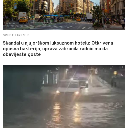
Pre 10 h
SVIJET
|
Skandal u njujorškom luksuznom hotelu: Otkrivena
opasna bakterija, uprava zabranila radnicima da
obavijeste goste
0