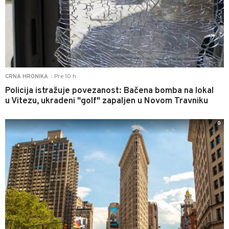
Pre 10 h
CRNA HRONIKA
|
Policija istražuje povezanost: Bačena bomba na lokal
u Vitezu, ukradeni "golf" zapaljen u Novom Travniku
0