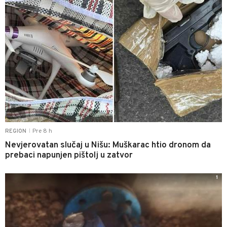
Pre 8 h
REGION
|
Nevjerovatan slučaj u Nišu: Muškarac htio dronom da
prebaci napunjen pištolj u zatvor
1