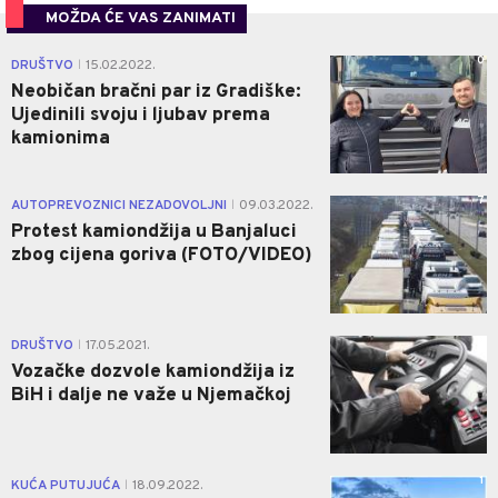
MOŽDA ĆE VAS ZANIMATI
0
DRUŠTVO
15.02.2022.
|
Neobičan bračni par iz Gradiške:
Ujedinili svoju i ljubav prema
kamionima
7
AUTOPREVOZNICI NEZADOVOLJNI
09.03.2022.
|
Protest kamiondžija u Banjaluci
zbog cijena goriva (FOTO/VIDEO)
0
DRUŠTVO
17.05.2021.
|
Vozačke dozvole kamiondžija iz
BiH i dalje ne važe u Njemačkoj
1
KUĆA PUTUJUĆA
18.09.2022.
|