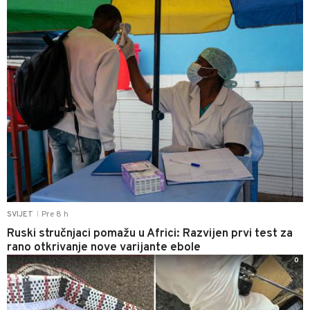
Pre 8 h
SVIJET
|
Ruski stručnjaci pomažu u Africi: Razvijen prvi test za
rano otkrivanje nove varijante ebole
0