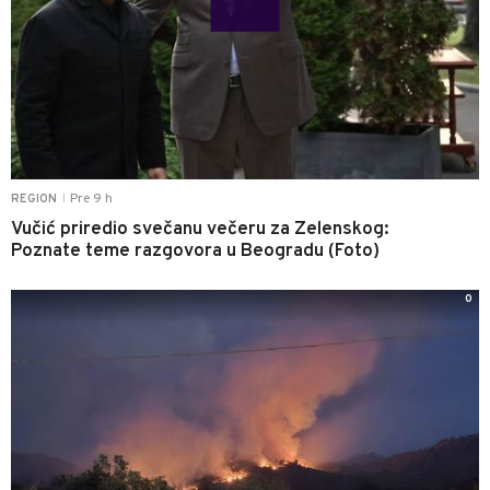
Pre 9 h
REGION
|
Vučić priredio svečanu večeru za Zelenskog:
Poznate teme razgovora u Beogradu (Foto)
0