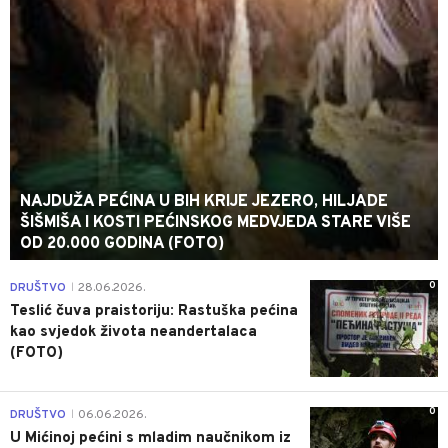
NAJDUŽA PEĆINA U BIH KRIJE JEZERO, HILJADE
ŠIŠMIŠA I KOSTI PEĆINSKOG MEDVJEDA STARE VIŠE
OD 20.000 GODINA (FOTO)
0
DRUŠTVO
28.06.2026.
|
Teslić čuva praistoriju: Rastuška pećina
kao svjedok života neandertalaca
(FOTO)
0
DRUŠTVO
06.06.2026.
|
U Mićinoj pećini s mladim naučnikom iz