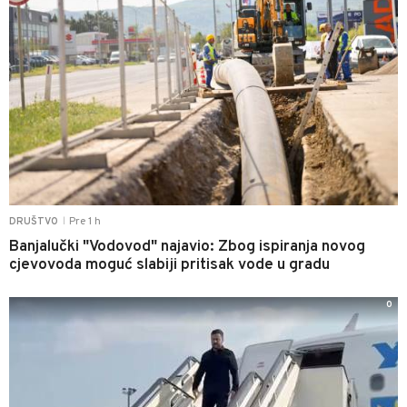
Pre 1 h
DRUŠTVO
|
Banjalučki "Vodovod" najavio: Zbog ispiranja novog
cjevovoda moguć slabiji pritisak vode u gradu
0