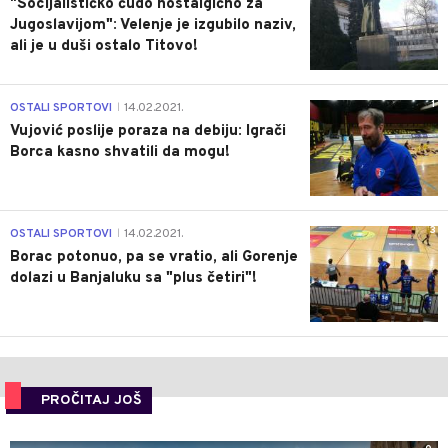
"Socijalističko čudo nostalgično za
Jugoslavijom": Velenje je izgubilo naziv,
ali je u duši ostalo Titovo!
1
OSTALI SPORTOVI
14.02.2021.
|
Vujović poslije poraza na debiju: Igrači
Borca kasno shvatili da mogu!
3
OSTALI SPORTOVI
14.02.2021.
|
Borac potonuo, pa se vratio, ali Gorenje
dolazi u Banjaluku sa "plus četiri"!
PROČITAJ JOŠ