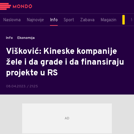
Naslovna
Najnovije
Info
Sport
Zabava
Magazin
M
Info
Ekonomija
Višković: Kineske kompanije
žele i da grade i da finansiraju
projekte u RS
08.04.2023. / 21:25