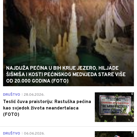
NAJDUŽA PEĆINA U BIH KRIJE JEZERO, HILJADE
ŠIŠMIŠA I KOSTI PEĆINSKOG MEDVJEDA STARE VIŠE
OD 20.000 GODINA (FOTO)
0
DRUŠTVO
28.06.2026.
|
Teslić čuva praistoriju: Rastuška pećina
kao svjedok života neandertalaca
(FOTO)
0
DRUŠTVO
06.06.2026.
|