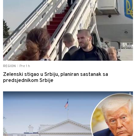
Pre 1 h
REGION
|
Zelenski stigao u Srbiju, planiran sastanak sa
predsjednikom Srbije
0