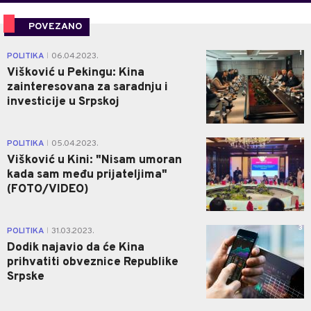
POVEZANO
1
POLITIKA
06.04.2023.
|
Višković u Pekingu: Kina
zainteresovana za saradnju i
investicije u Srpskoj
1
POLITIKA
05.04.2023.
|
Višković u Kini: "Nisam umoran
kada sam među prijateljima"
(FOTO/VIDEO)
3
POLITIKA
31.03.2023.
|
Dodik najavio da će Kina
prihvatiti obveznice Republike
Srpske