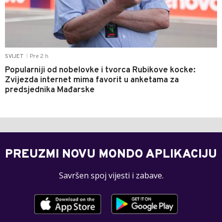
Pre 2 h
SVIJET
|
Popularniji od nobelovke i tvorca Rubikove kocke:
Zvijezda internet mima favorit u anketama za
predsjednika Mađarske
PREUZMI NOVU MONDO APLIKACIJU
Savršen spoj vijesti i zabave.