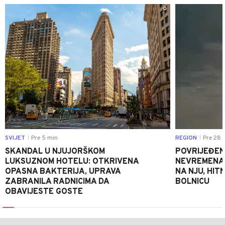
0
SVIJET
Pre 5 min
REGION
Pre 28 
|
|
SKANDAL U NJUJORŠKOM
POVRIJEĐEN
LUKSUZNOM HOTELU: OTKRIVENA
NEVREMENA U
OPASNA BAKTERIJA, UPRAVA
NA NJU, HI
ZABRANILA RADNICIMA DA
BOLNICU
OBAVIJESTE GOSTE