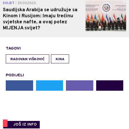
0
SVIJET
30.03.2023.
|
Saudijska Arabija se udružuje sa
Kinom i Rusijom: Imaju trećinu
svjetske nafte, a ovaj potez
MIJENJA svijet?
TAGOVI
RADOVAN VIŠKOVIĆ
KINA
PODIJELI
JOŠ IZ INFO