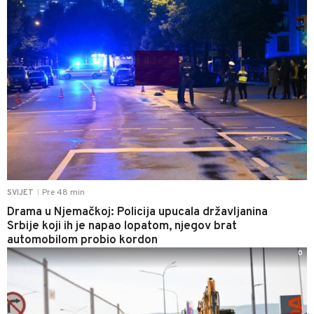
Pre 48 min
SVIJET
|
Drama u Njemačkoj: Policija upucala državljanina
Srbije koji ih je napao lopatom, njegov brat
automobilom probio kordon
0