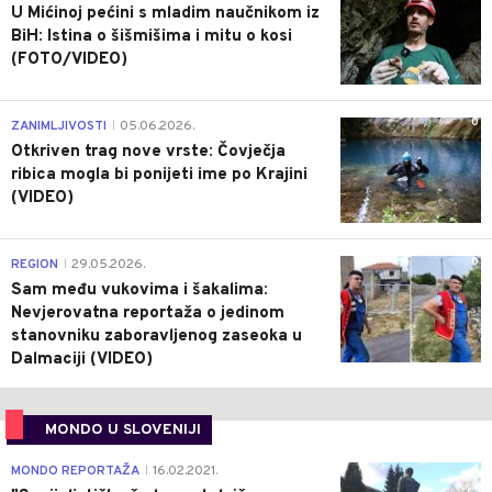
U Mićinoj pećini s mladim naučnikom iz
BiH: Istina o šišmišima i mitu o kosi
(FOTO/VIDEO)
0
ZANIMLJIVOSTI
05.06.2026.
|
Otkriven trag nove vrste: Čovječja
ribica mogla bi ponijeti ime po Krajini
(VIDEO)
0
REGION
29.05.2026.
|
Sam među vukovima i šakalima:
Nevjerovatna reportaža o jedinom
stanovniku zaboravljenog zaseoka u
Dalmaciji (VIDEO)
MONDO U SLOVENIJI
4
MONDO REPORTAŽA
16.02.2021.
|