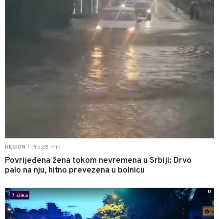
Pre 28 min
REGION
|
Povrijeđena žena tokom nevremena u Srbiji: Drvo
palo na nju, hitno prevezena u bolnicu
0
7 slika