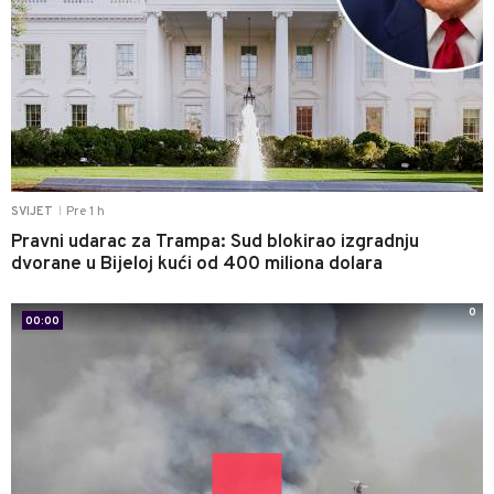
Pre 1 h
SVIJET
|
Pravni udarac za Trampa: Sud blokirao izgradnju
dvorane u Bijeloj kući od 400 miliona dolara
0
00:00