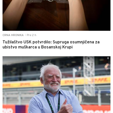
Pre 2 h
CRNA HRONIKA
|
Tužilaštvo USK potvrdilo: Supruga osumnjičena za
ubistvo muškarca u Bosanskoj Krupi
0