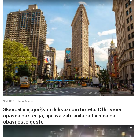
0
Pre 5 min
SVIJET
|
Skandal u njujorškom luksuznom hotelu: Otkrivena
opasna bakterija, uprava zabranila radnicima da
obavijeste goste
0