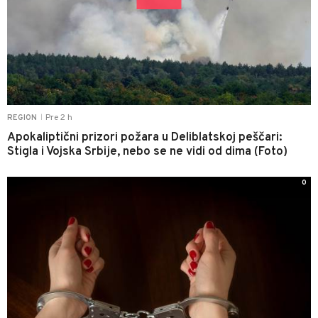
Pre 2 h
REGION
|
Apokaliptični prizori požara u Deliblatskoj peščari:
Stigla i Vojska Srbije, nebo se ne vidi od dima (Foto)
0