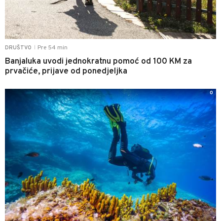
Pre 54 min
DRUŠTVO
|
Banjaluka uvodi jednokratnu pomoć od 100 KM za
prvačiće, prijave od ponedjeljka
0