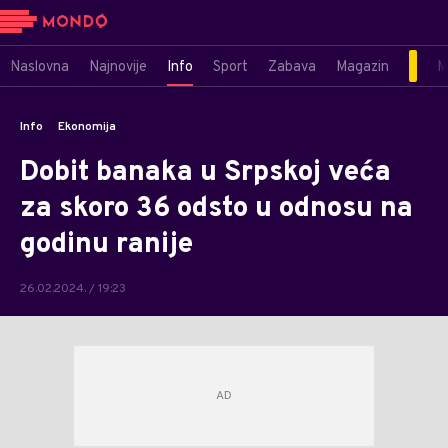
Naslovna
Najnovije
Info
Sport
Zabava
Magazin
M
Info
Ekonomija
Dobit banaka u Srpskoj veća
za skoro 36 odsto u odnosu na
godinu ranije
26.02.2024. / 19:23