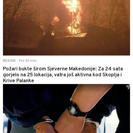
Pre 32 min
REGION
|
Požari bukte širom Sjeverne Makedonije: Za 24 sata
gorjelo na 25 lokacija, vatra još aktivna kod Skoplja i
Krive Palanke
0