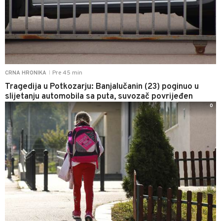
Pre 45 min
CRNA HRONIKA
|
Tragedija u Potkozarju: Banjalučanin (23) poginuo u
slijetanju automobila sa puta, suvozač povrijeđen
0