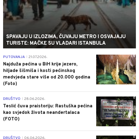
SPAVAJU U IZLOZIMA, ČUVAJU METRO I OSVAJAJU
TURISTE: MAČKE SU VLADARI ISTANBULA
0
PUTOVANJA
21.07.2026.
|
Najduža pećina u BiH krije jezero,
hiljade šišmiša i kosti pećinskog
medvjeda stare više od 20.000 godina
(Foto)
0
DRUŠTVO
28.06.2026.
|
Teslić čuva praistoriju: Rastuška pećina
kao svjedok života neandertalaca
(FOTO)
0
DRUŠTVO
06.06.2026.
|