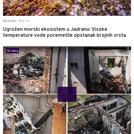
Pre 1 h
REGION
|
Ugrožen morski ekosistem u Jadranu: Visoke
temperature vode poremetile opstanak brojnih vrsta
0
13 slika