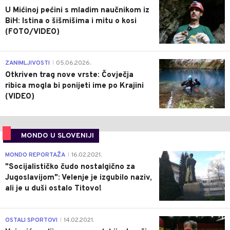
U Mićinoj pećini s mladim naučnikom iz
BiH: Istina o šišmišima i mitu o kosi
(FOTO/VIDEO)
0
ZANIMLJIVOSTI
05.06.2026.
|
Otkriven trag nove vrste: Čovječja
ribica mogla bi ponijeti ime po Krajini
(VIDEO)
MONDO U SLOVENIJI
4
MONDO REPORTAŽA
16.02.2021.
|
"Socijalističko čudo nostalgično za
Jugoslavijom": Velenje je izgubilo naziv,
ali je u duši ostalo Titovo!
1
OSTALI SPORTOVI
14.02.2021.
|