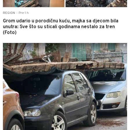
Pre 1 h
REGION
|
Grom udario u porodičnu kuću, majka sa djecom bila
unutra: Sve što su sticali godinama nestalo za tren
(Foto)
0