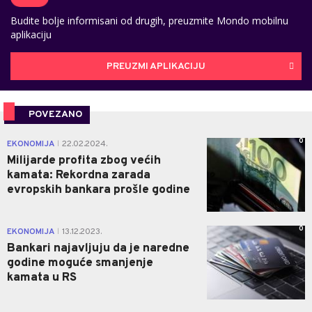
Budite bolje informisani od drugih, preuzmite Mondo mobilnu
aplikaciju
PREUZMI APLIKACIJU
POVEZANO
0
EKONOMIJA
22.02.2024.
|
Milijarde profita zbog većih
kamata: Rekordna zarada
evropskih bankara prošle godine
0
EKONOMIJA
13.12.2023.
|
Bankari najavljuju da je naredne
godine moguće smanjenje
kamata u RS