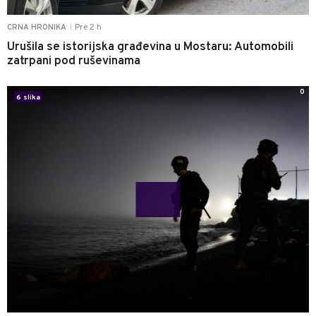
Pre 2 h
CRNA HRONIKA
|
Urušila se istorijska građevina u Mostaru: Automobili
zatrpani pod ruševinama
0
6 slika