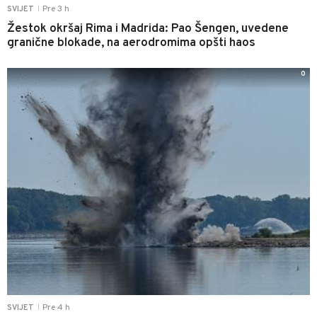
Pre 3 h
SVIJET
|
Žestok okršaj Rima i Madrida: Pao Šengen, uvedene
granične blokade, na aerodromima opšti haos
0
Pre 4 h
SVIJET
|