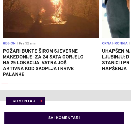
REGION
Pre 32 min
CRNA HRONIKA
|
|
POŽARI BUKTE ŠIROM SJEVERNE
UHAPŠEN MA
MAKEDONIJE: ZA 24 SATA GORJELO
LJUBINJU: D
NA 25 LOKACIJA, VATRA JOŠ
STANICI I 
AKTIVNA KOD SKOPLJA I KRIVE
HAPŠENJA
PALANKE
KOMENTARI
0
SVI KOMENTARI