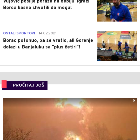
Vujović poslije poraza na debiju: Igrači
Borca kasno shvatili da mogu!
3
OSTALI SPORTOVI
14.02.2021.
|
Borac potonuo, pa se vratio, ali Gorenje
dolazi u Banjaluku sa "plus četiri"!
PROČITAJ JOŠ
0