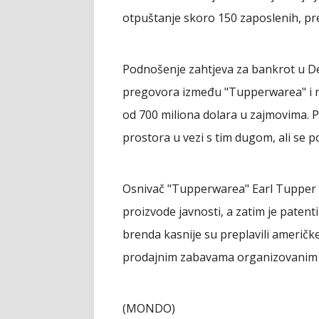
otpuštanje skoro 150 zaposlenih, p
Podnošenje zahtjeva za bankrot u De
pregovora između "Tupperwarea" i nj
od 700 miliona dolara u zajmovima. Po
prostora u vezi s tim dugom, ali se p
Osnivač "Tupperwarea" Earl Tupper p
proizvode javnosti, a zatim je patenti
brenda kasnije su preplavili američ
prodajnim zabavama organizovanim 
(MONDO)