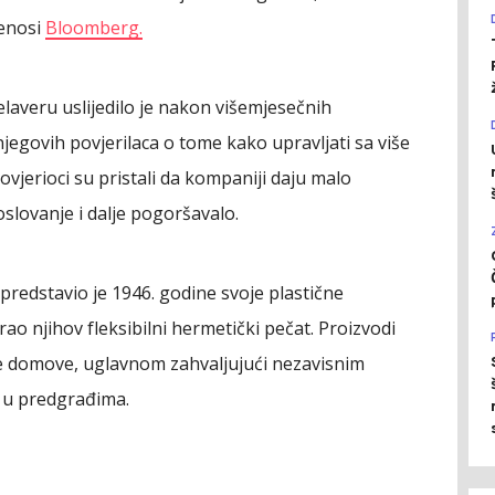
renosi
Bloomberg.
laveru uslijedilo je nakon višemjesečnih
egovih povjerilaca o tome kako upravljati sa više
vjerioci su pristali da kompaniji daju malo
oslovanje i dalje pogoršavalo.
redstavio je 1946. godine svoje plastične
rao njihov fleksibilni hermetički pečat. Proizvodi
ke domove, uglavnom zahvaljujući nezavisnim
u predgrađima.