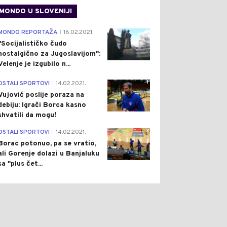
MONDO U SLOVENIJI
4
MONDO REPORTAŽA
16.02.2021.
|
"Socijalističko čudo
nostalgično za Jugoslavijom":
Velenje je izgubilo n...
1
OSTALI SPORTOVI
14.02.2021.
|
Vujović poslije poraza na
debiju: Igrači Borca kasno
shvatili da mogu!
3
OSTALI SPORTOVI
14.02.2021.
|
Borac potonuo, pa se vratio,
ali Gorenje dolazi u Banjaluku
sa "plus čet...
1
0