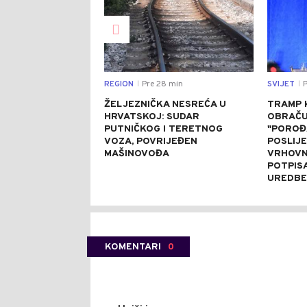
REGION
Pre 28 min
SVIJET
P
|
|
ŽELJEZNIČKA NESREĆA U
TRAMP 
HRVATSKOJ: SUDAR
OBRAČU
PUTNIČKOG I TERETNOG
"POROĐ
VOZA, POVRIJEĐEN
POSLIJ
MAŠINOVOĐA
VRHOVN
POTPIS
UREDBE
KOMENTARI
0