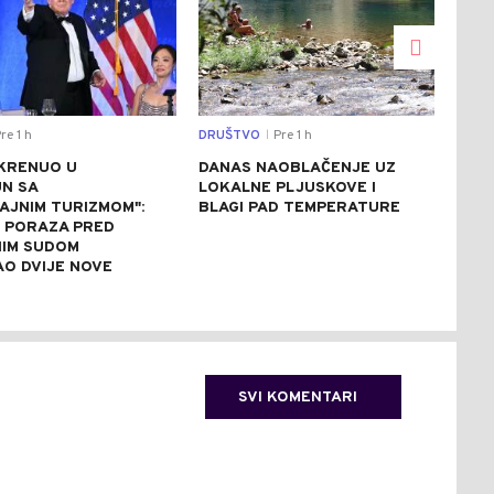
re 1 h
DRUŠTVO
Pre 1 h
REGI
|
KRENUO U
DANAS NAOBLAČENJE UZ
IST
N SA
LOKALNE PLJUSKOVE I
BEZ
AJNIM TURIZMOM":
BLAGI PAD TEMPERATURE
IST
E PORAZA PRED
BUN
IM SUDOM
AO DVIJE NOVE
SVI KOMENTARI