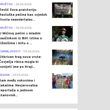
0
DRUŠTVO
28.06.2026.
|
Teslić čuva praistoriju:
Rastuška pećina kao svjedok
života neandertalac...
0
DRUŠTVO
06.06.2026.
|
U Mićinoj pećini s mladim
naučnikom iz BiH: Istina o
šišmišima i mitu o ...
0
ZANIMLJIVOSTI
05.06.2026.
|
Otkriven trag nove vrste:
Čovječja ribica mogla bi
ponijeti ime po Kraji...
0
REGION
29.05.2026.
|
Sam među vukovima i
šakalima: Nevjerovatna
reportaža o jedinom
stanovnik...