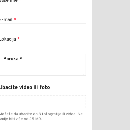
Vaše ime
*
E-mail
*
Lokacija
*
Ubacite video ili foto
Možete da ubacite do 3 fotografije ili videa. Ne
smije biti više od 25 MB.