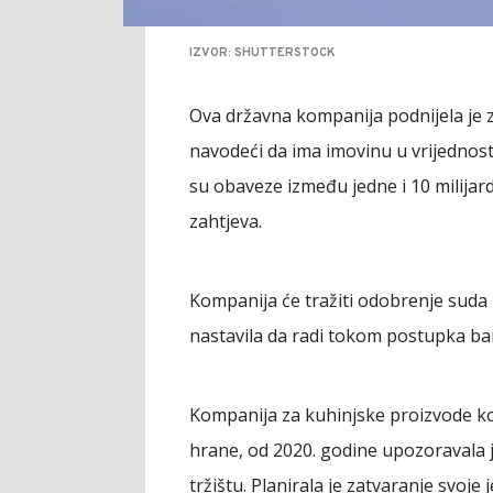
IZVOR: SHUTTERSTOCK
Ova državna kompanija podnijela je z
navodeći da ima imovinu u vrijednosti
su obaveze između jedne i 10 milija
zahtjeva.
Kompanija će tražiti odobrenje suda 
nastavila da radi tokom postupka ban
Kompanija za kuhinjske proizvode ko
hrane, od 2020. godine upozoravala
tržištu. Planirala je zatvaranje svoje