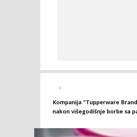
Željko
AUTOR
0
Svitlica
Kompanija "Tupperware Brands 
nakon višegodišnje borbe sa 