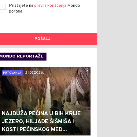
Pristajete na
pravila korišćenja
Mondo
portala.
POŠALJI
MONDO REPORTAŽE
0
21.07.2026.
PUTOVANJA
NAJDUŽA PEĆINA U BIH KRIJE
JEZERO, HILJADE ŠIŠMIŠA I
KOSTI PEĆINSKOG MED...