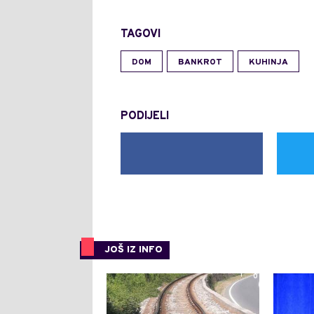
TAGOVI
DOM
BANKROT
KUHINJA
PODIJELI
JOŠ IZ INFO
0