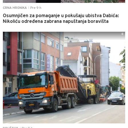
Pre 9 h
CRNA HRONIKA
|
Osumnjičen za pomaganje u pokušaju ubistva Dabića:
Nikoliću određena zabrana napuštanja boravišta
0