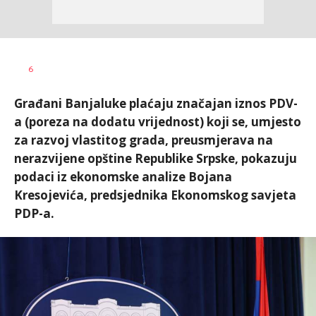
Nikolina
AUTOR
6
Damjanić
Građani Banjaluke plaćaju značajan iznos PDV-
a (poreza na dodatu vrijednost) koji se, umjesto
za razvoj vlastitog grada, preusmjerava na
nerazvijene opštine Republike Srpske, pokazuju
podaci iz ekonomske analize Bojana
Kresojevića, predsjednika Ekonomskog savjeta
PDP-a.