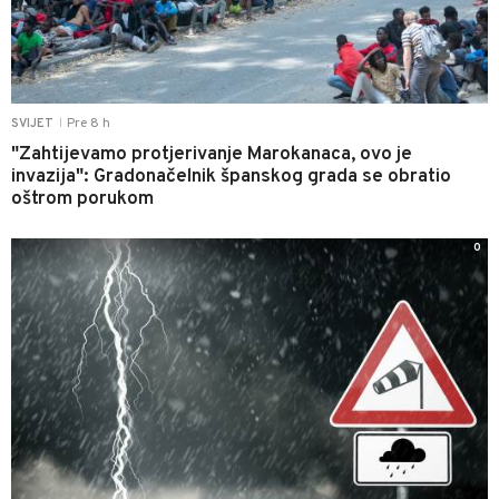
Pre 8 h
SVIJET
|
"Zahtijevamo protjerivanje Marokanaca, ovo je
invazija": Gradonačelnik španskog grada se obratio
oštrom porukom
0