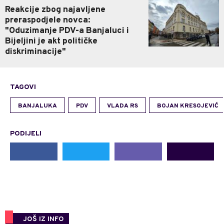
Reakcije zbog najavljene
preraspodjele novca:
"Oduzimanje PDV-a Banjaluci i
Bijeljini je akt političke
diskriminacije"
TAGOVI
BANJALUKA
PDV
VLADA RS
BOJAN KRESOJEVIĆ
PODIJELI
JOŠ IZ INFO