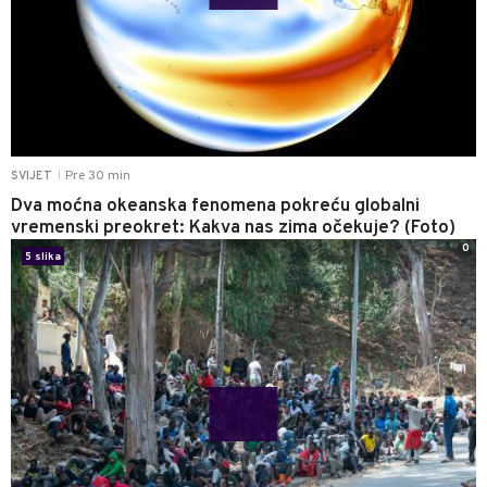
Pre 30 min
SVIJET
|
Dva moćna okeanska fenomena pokreću globalni
vremenski preokret: Kakva nas zima očekuje? (Foto)
0
5 slika