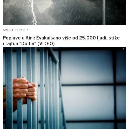
Pre 8 h
SVIJET
|
Poplave u Kini: Evakuisano više od 25.000 ljudi, stiže
i tajfun "Dolfin" (VIDEO)
0