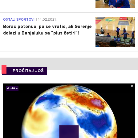
3
OSTALI SPORTOVI
14.02.2021.
|
Borac potonuo, pa se vratio, ali Gorenje
dolazi u Banjaluku sa "plus četiri"!
PROČITAJ JOŠ
0
6 slika