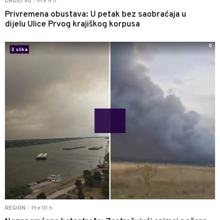
Pre 9 h
DRUŠTVO
|
Privremena obustava: U petak bez saobraćaja u
dijelu Ulice Prvog krajiškog korpusa
0
3 slika
Pre 10 h
REGION
|