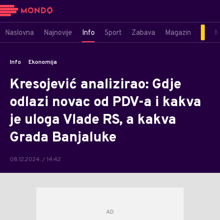
Naslovna
Najnovije
Info
Sport
Zabava
Magazin
M
Info
Ekonomija
Kresojević analizirao: Gdje
odlazi novac od PDV-a i kakva
je uloga Vlade RS, a kakva
Grada Banjaluke
08.12.2024. / 14:42