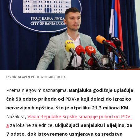
IZVOR: SLAVEN PETKOVIĆ, MONDO.BA
Prema njegovim saznanjima,
Banjaluka godišnje uplaćuje
čak 50 odsto prihoda od PDV-a koji dolazi do izrazito
nerazvijenih opština, što je otprilike 21,3 miliona KM
.
Nažalost,
Vlada Republike Srpske smanjuje prihod od PDV-
a
za lokalne zajednice,
uključujući Banjaluku i Bijeljinu, za
7 odsto
,
dok istovremeno usmjerava ta sredstva