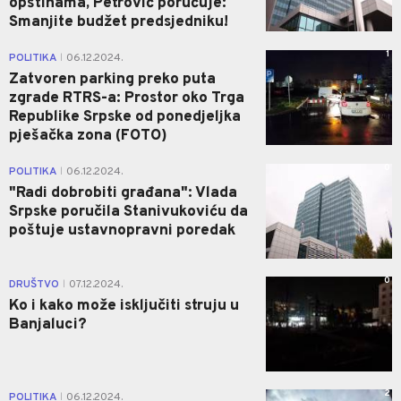
opštinama, Petrović poručuje:
Smanjite budžet predsjedniku!
1
POLITIKA
06.12.2024.
|
Zatvoren parking preko puta
zgrade RTRS-a: Prostor oko Trga
Republike Srpske od ponedjeljka
pješačka zona (FOTO)
0
POLITIKA
06.12.2024.
|
"Radi dobrobiti građana": Vlada
Srpske poručila Stanivukoviću da
poštuje ustavnopravni poredak
0
DRUŠTVO
07.12.2024.
|
Ko i kako može isključiti struju u
Banjaluci?
2
POLITIKA
06.12.2024.
|