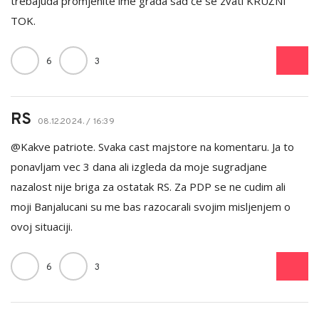
trebajuda promjenite ime grada sad će se zvati KRUŽNI
TOK.
6
3
RS
08.12.2024. / 16:39
@Kakve patriote. Svaka cast majstore na komentaru. Ja to
ponavljam vec 3 dana ali izgleda da moje sugradjane
nazalost nije briga za ostatak RS. Za PDP se ne cudim ali
moji Banjalucani su me bas razocarali svojim misljenjem o
ovoj situaciji.
6
3