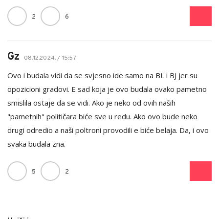
2
6
Gz
08.12.2024. / 15:57
Ovo i budala vidi da se svjesno ide samo na BL i BJ jer su
opozicioni gradovi. E sad koja je ovo budala ovako pametno
smislila ostaje da se vidi. Ako je neko od ovih naših
"pametnih" političara biće sve u redu. Ako ovo bude neko
drugi odredio a naši poltroni provodili e biće belaja. Da, i ovo
svaka budala zna.
5
2