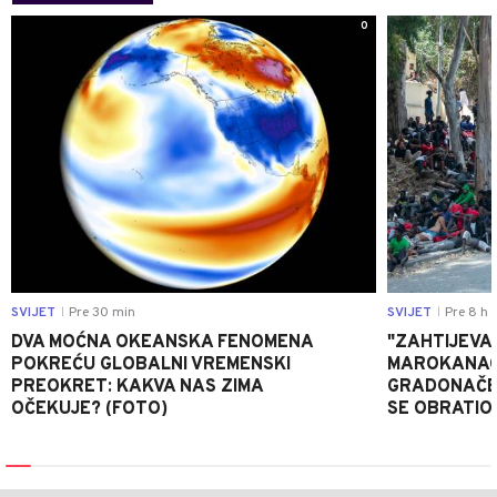
0
SVIJET
Pre 30 min
SVIJET
Pre 8 h
|
|
DVA MOĆNA OKEANSKA FENOMENA
"ZAHTIJEVA
POKREĆU GLOBALNI VREMENSKI
MAROKANACA
PREOKRET: KAKVA NAS ZIMA
GRADONAČE
OČEKUJE? (FOTO)
SE OBRATI