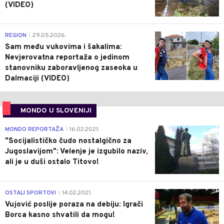
(VIDEO)
0
REGION
29.05.2026.
|
Sam među vukovima i šakalima:
Nevjerovatna reportaža o jedinom
stanovniku zaboravljenog zaseoka u
Dalmaciji (VIDEO)
MONDO U SLOVENIJI
4
MONDO REPORTAŽA
16.02.2021.
|
"Socijalističko čudo nostalgično za
Jugoslavijom": Velenje je izgubilo naziv,
ali je u duši ostalo Titovo!
1
OSTALI SPORTOVI
14.02.2021.
|
Vujović poslije poraza na debiju: Igrači
Borca kasno shvatili da mogu!