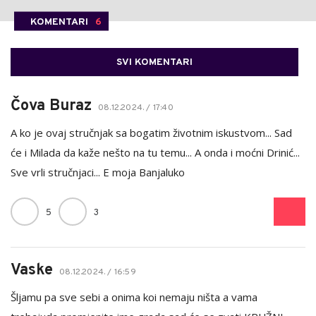
KOMENTARI
6
SVI KOMENTARI
Čova Buraz
08.12.2024. / 17:40
A ko je ovaj stručnjak sa bogatim životnim iskustvom... Sad
će i Milada da kaže nešto na tu temu... A onda i moćni Drinić...
Sve vrli stručnjaci... E moja Banjaluko
5
3
Vaske
08.12.2024. / 16:59
Šljamu pa sve sebi a onima koi nemaju ništa a vama