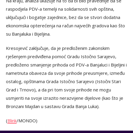
Na kraju, analiza ukazuje na to da bi bilo pravednije da se
raspodjela PDV-a temelji na solidarnosti svih opština,
uključujući i bogatije zajednice, bez da se stvori dodatna
ekonomska opterećenja na račun najvećih gradova kao što
su Banjaluka i Bijeljina.
Kresojević zaključuje, da je predloženim zakonskim
rješenjem predviđena pomoć Gradu Istočno Sarajevo,
predloženo smanjenje prihoda od PDV-a Banjaluci i Bijeljini i
nametnuta obaveza da svoje prihode preusmjere, između
ostalog, opštinama Grada Istočno Sarajevo (Istočni Stari
Grad i Trnovo), a da pri tom svoje prihode ne mogu
usmjeriti na svoje izrazito nerazvijene dijelove (kao što je
Bronzani Majdan u sastavu Grada Banja Luka).
(
Blink
/MONDO)