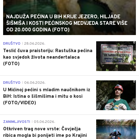
NAJDUŽA PEĆINA U BIH KRIJE JEZERO, HILJADE
ŠIŠMIŠA I KOSTI PEĆINSKOG MEDVJEDA STARE VIŠE
OD 20.000 GODINA (FOTO)
0
DRUŠTVO
28.06.2026.
|
Teslić čuva praistoriju: Rastuška pećina
kao svjedok života neandertalaca
(FOTO)
0
DRUŠTVO
06.06.2026.
|
U Mićinoj pećini s mladim naučnikom iz
BiH: Istina o šišmišima i mitu o kosi
(FOTO/VIDEO)
0
ZANIMLJIVOSTI
05.06.2026.
|
Otkriven trag nove vrste: Čovječja
ribica mogla bi ponijeti ime po Krajini