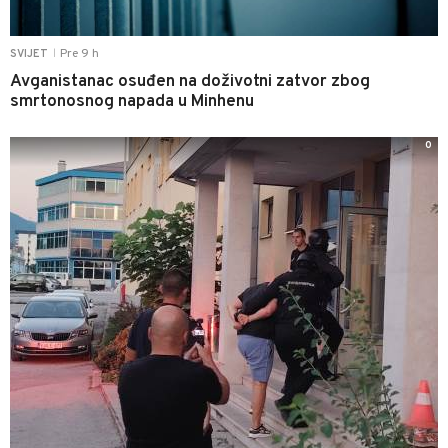
Pre 9 h
SVIJET
|
Avganistanac osuđen na doživotni zatvor zbog
smrtonosnog napada u Minhenu
0