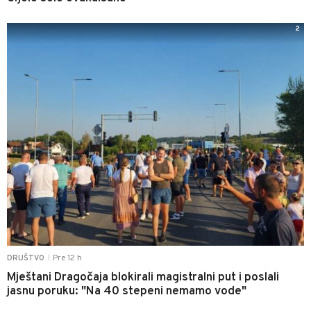
2
Pre 12 h
DRUŠTVO
|
Mještani Dragočaja blokirali magistralni put i poslali
jasnu poruku: "Na 40 stepeni nemamo vode"