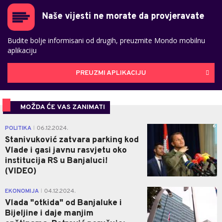
Naše vijesti ne morate da provjeravate
Budite bolje informisani od drugih, preuzmite Mondo mobilnu
aplikaciju
PREUZMI APLIKACIJU
MOŽDA ĆE VAS ZANIMATI
6
POLITIKA
06.12.2024.
|
Stanivuković zatvara parking kod
Vlade i gasi javnu rasvjetu oko
institucija RS u Banjaluci!
(VIDEO)
6
EKONOMIJA
04.12.2024.
|
Vlada "otkida" od Banjaluke i
Bijeljine i daje manjim