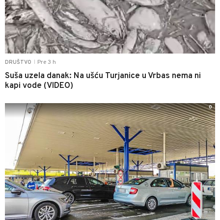
Pre 3 h
DRUŠTVO
|
Suša uzela danak: Na ušću Turjanice u Vrbas nema ni
kapi vode (VIDEO)
0