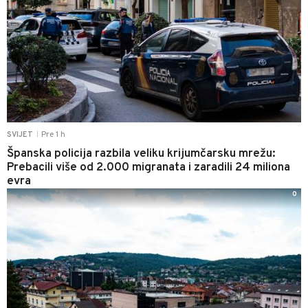
Pre 1 h
SVIJET
|
Španska policija razbila veliku krijumčarsku mrežu:
Prebacili više od 2.000 migranata i zaradili 24 miliona
evra
0