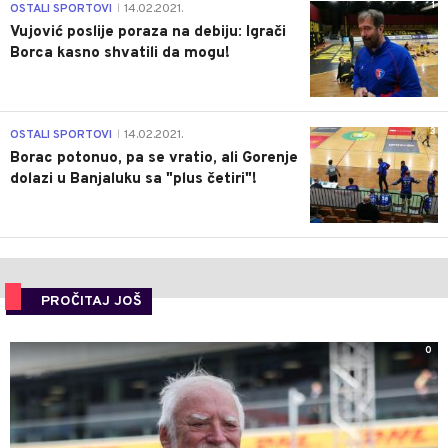
1
OSTALI SPORTOVI
14.02.2021.
|
Vujović poslije poraza na debiju: Igrači
Borca kasno shvatili da mogu!
3
OSTALI SPORTOVI
14.02.2021.
|
Borac potonuo, pa se vratio, ali Gorenje
dolazi u Banjaluku sa "plus četiri"!
PROČITAJ JOŠ
0