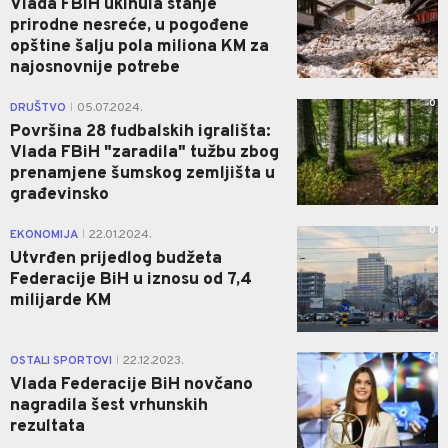
Vlada FBiH ukinula stanje
prirodne nesreće, u pogođene
opštine šalju pola miliona KM za
najosnovnije potrebe
0
DRUŠTVO
05.07.2024.
|
Površina 28 fudbalskih igrališta:
Vlada FBiH "zaradila" tužbu zbog
prenamjene šumskog zemljišta u
građevinsko
0
EKONOMIJA
22.01.2024.
|
Utvrđen prijedlog budžeta
Federacije BiH u iznosu od 7,4
milijarde KM
0
OSTALI SPORTOVI
22.12.2023.
|
Vlada Federacije BiH novčano
nagradila šest vrhunskih
rezultata