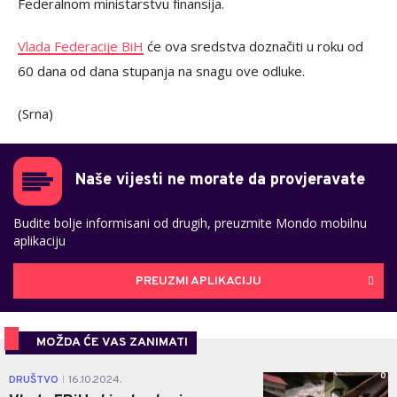
Federalnom ministarstvu finansija.
Vlada Federacije BiH
će ova sredstva doznačiti u roku od
60 dana od dana stupanja na snagu ove odluke.
(Srna)
Naše vijesti ne morate da provjeravate
Budite bolje informisani od drugih, preuzmite Mondo mobilnu
aplikaciju
PREUZMI APLIKACIJU
MOŽDA ĆE VAS ZANIMATI
0
DRUŠTVO
16.10.2024.
|