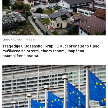
Pre 2 h
CRNA HRONIKA
|
Tragedija u Bosanskoj Krupi: U kući pronađeno tijelo
muškarca sa prostrijelnom ranom, uhapšena
osumnjičena osoba
0