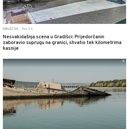
Pre 3 h
DRUŠTVO
|
Nesvakidašnja scena u Gradišci: Prijedorčanin
zaboravio suprugu na granici, shvatio tek kilometrima
kasnije
0