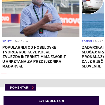
SVIJET
Pre 10 min
REGION
Pre 40 
|
|
POPULARNIJI OD NOBELOVKE I
ZADARSKA P
TVORCA RUBIKOVE KOCKE:
SLUČAJ: GRA
ZVIJEZDA INTERNET MIMA FAVORIT
PRONALAZAK
U ANKETAMA ZA PREDSJEDNIKA
DA JE RIJEČ 
MAĐARSKE
SLOVENIJE
KOMENTARI
0
SVI KOMENTARI