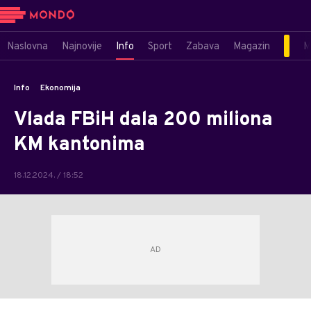
Naslovna
Najnovije
Info
Sport
Zabava
Magazin
M
Info
Ekonomija
Vlada FBiH dala 200 miliona
KM kantonima
18.12.2024. / 18:52