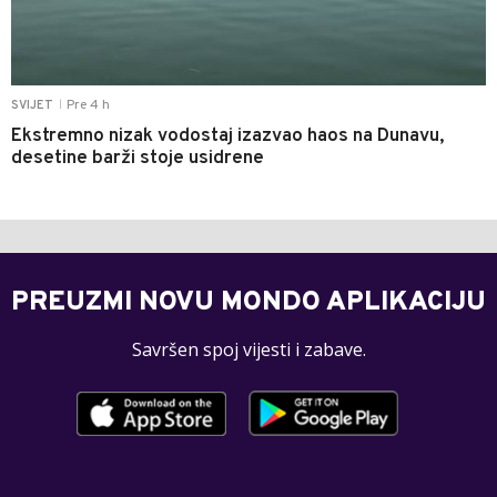
Pre 4 h
SVIJET
|
Ekstremno nizak vodostaj izazvao haos na Dunavu,
desetine barži stoje usidrene
PREUZMI NOVU MONDO APLIKACIJU
Savršen spoj vijesti i zabave.