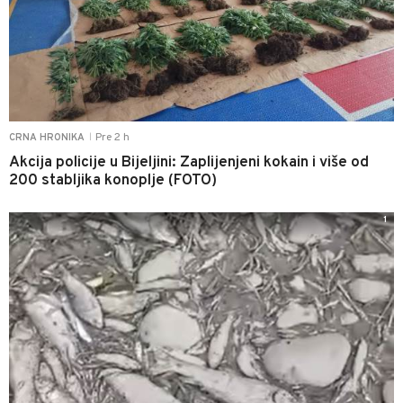
Pre 2 h
CRNA HRONIKA
|
Akcija policije u Bijeljini: Zaplijenjeni kokain i više od
200 stabljika konoplje (FOTO)
1