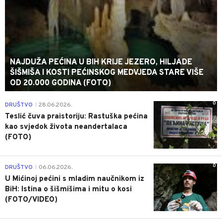
NAJDUŽA PEĆINA U BIH KRIJE JEZERO, HILJADE
ŠIŠMIŠA I KOSTI PEĆINSKOG MEDVJEDA STARE VIŠE
OD 20.000 GODINA (FOTO)
0
DRUŠTVO
28.06.2026.
|
Teslić čuva praistoriju: Rastuška pećina
kao svjedok života neandertalaca
(FOTO)
0
DRUŠTVO
06.06.2026.
|
U Mićinoj pećini s mladim naučnikom iz
BiH: Istina o šišmišima i mitu o kosi
(FOTO/VIDEO)