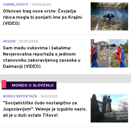
0
ZANIMLJIVOSTI
05.06.2026.
|
Otkriven trag nove vrste: Čovječja
ribica mogla bi ponijeti ime po Krajini
(VIDEO)
0
REGION
29.05.2026.
|
Sam među vukovima i šakalima:
Nevjerovatna reportaža o jedinom
stanovniku zaboravljenog zaseoka u
Dalmaciji (VIDEO)
MONDO U SLOVENIJI
4
MONDO REPORTAŽA
16.02.2021.
|
"Socijalističko čudo nostalgično za
Jugoslavijom": Velenje je izgubilo naziv,
ali je u duši ostalo Titovo!