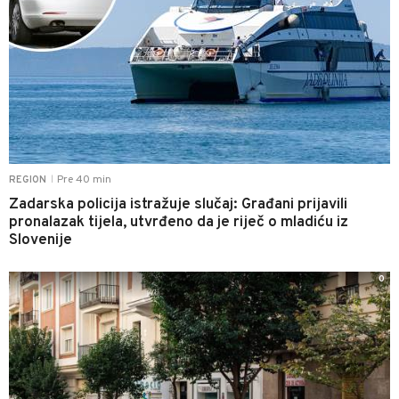
Pre 40 min
REGION
|
Zadarska policija istražuje slučaj: Građani prijavili
pronalazak tijela, utvrđeno da je riječ o mladiću iz
Slovenije
0