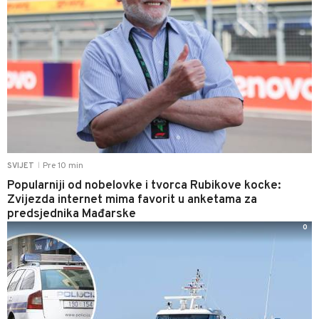
Pre 10 min
SVIJET
|
Popularniji od nobelovke i tvorca Rubikove kocke:
Zvijezda internet mima favorit u anketama za
predsjednika Mađarske
0