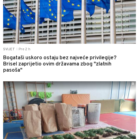
Pre 2 h
SVIJET
|
Bogataši uskoro ostaju bez najveće privilegije?
Brisel zaprijetio ovim državama zbog "zlatnih
pasoša"
0