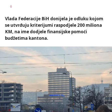
Dragana
AUTOR
0
Božić
Vlada Federacije BiH donijela je odluku kojom
se utvrđuju kriterijumi raspodjele 200 miliona
KM, na ime dodjele finansijske pomoći
budžetima kantona.