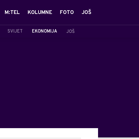
M:TEL
KOLUMNE
FOTO
JOŠ
SVIJET
EKONOMIJA
JOŠ