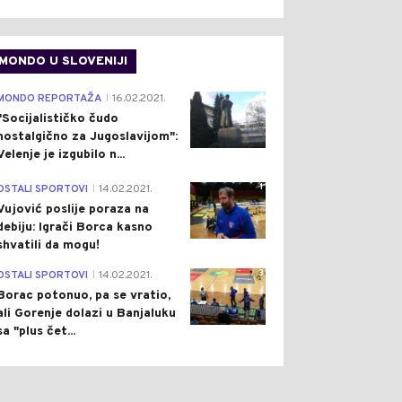
MONDO U SLOVENIJI
4
MONDO REPORTAŽA
16.02.2021.
|
"Socijalističko čudo
0
0
nostalgično za Jugoslavijom":
Velenje je izgubilo n...
1
OSTALI SPORTOVI
14.02.2021.
|
Vujović poslije poraza na
debiju: Igrači Borca kasno
shvatili da mogu!
3
OSTALI SPORTOVI
14.02.2021.
|
 HRONIKA
Pre 1 h
DRUŠTVO
Pre 2 h
|
|
Borac potonuo, pa se vratio,
IJA POLICIJE U
SUŠA UZELA DANAK: NA
ali Gorenje dolazi u Banjaluku
LJINI: ZAPLIJENJENI
UŠĆU TURJANICE U VRBAS
sa "plus čet...
AIN I VIŠE OD 200
NEMA NI KAPI VODE
BLJIKA KONOPLJE
(VIDEO)
TO)