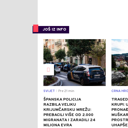
JOŠ IZ INFO
0
SVIJET
Pre 21 min
CRNA HRO
|
ŠPANSKA POLICIJA
TRAGED
RAZBILA VELIKU
KRUPI: 
KRIJUMČARSKU MREŽU:
PRONAĐ
PREBACILI VIŠE OD 2.000
MUŠKAR
MIGRANATA I ZARADILI 24
PROSTR
MILIONA EVRA
UHAPŠE