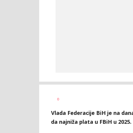
Željko
AUTOR
0
Svitlica
Vlada Federacije BiH je na dana
da najniža plata u FBiH u 2025