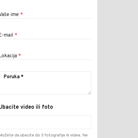
Vaše ime
*
E-mail
*
Lokacija
*
Ubacite video ili foto
Možete da ubacite do 3 fotografije ili videa. Ne