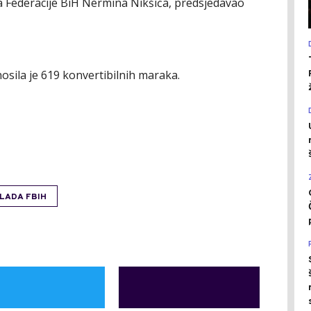
a Federacije BiH Nermina Nikšića, predsjedavao
nosila je 619 konvertibilnih maraka.
LADA FBIH