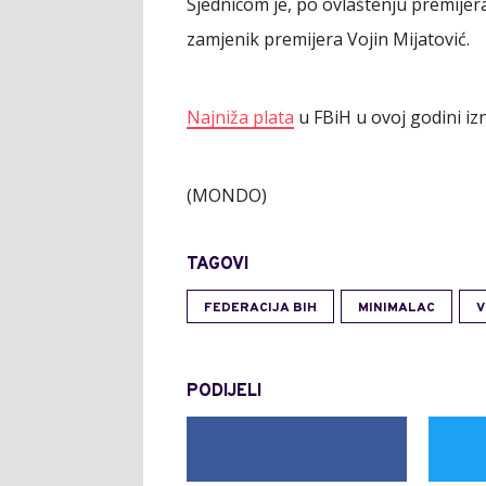
Sjednicom je, po ovlaštenju premijer
zamjenik premijera Vojin Mijatović.
Najniža plata
u FBiH u ovoj godini iz
(MONDO)
TAGOVI
FEDERACIJA BIH
MINIMALAC
V
PODIJELI