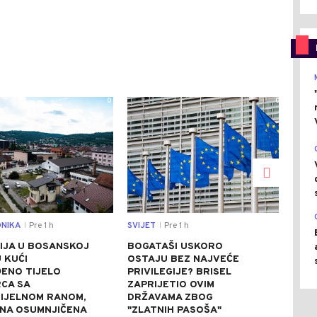
0
0
NIKA
Pre 1 h
SVIJET
Pre 1 h
CRNA
|
|
IJA U BOSANSKOJ
BOGATAŠI USKORO
AKC
U KUĆI
OSTAJU BEZ NAJVEĆE
BIJE
ENO TIJELO
PRIVILEGIJE? BRISEL
KOK
CA SA
ZAPRIJETIO OVIM
STA
IJELNOM RANOM,
DRŽAVAMA ZBOG
(FO
NA OSUMNJIČENA
"ZLATNIH PASOŠA"