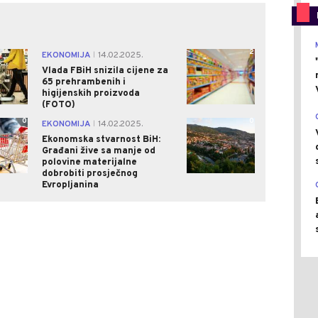
1
2
EKONOMIJA
14.02.2025.
|
Vlada FBiH snizila cijene za
65 prehrambenih i
higijenskih proizvoda
(FOTO)
0
0
EKONOMIJA
14.02.2025.
|
Ekonomska stvarnost BiH:
Građani žive sa manje od
polovine materijalne
dobrobiti prosječnog
Evropljanina