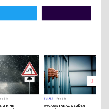
0
0
re 5 h
SVIJET
Pre 6 h
CRNA
|
 U KINI:
AVGANISTANAC OSUĐEN
OSU