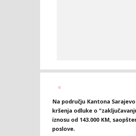
Dragana
AUTOR
0
Božić
Na području Kantona Sarajevo t
kršenja odluke o "zaključavanju
iznosu od 143.000 KM, saopšten
poslove.