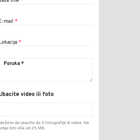
Vaše ime
*
E-mail
*
Lokacija
*
Ubacite video ili foto
Možete da ubacite do 3 fotografije ili videa. Ne
smije biti više od 25 MB.