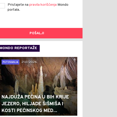
Pristajete na
pravila korišćenja
Mondo
portala.
POŠALJI
MONDO REPORTAŽE
0
21.07.2026.
PUTOVANJA
NAJDUŽA PEĆINA U BIH KRIJE
JEZERO, HILJADE ŠIŠMIŠA I
KOSTI PEĆINSKOG MED...