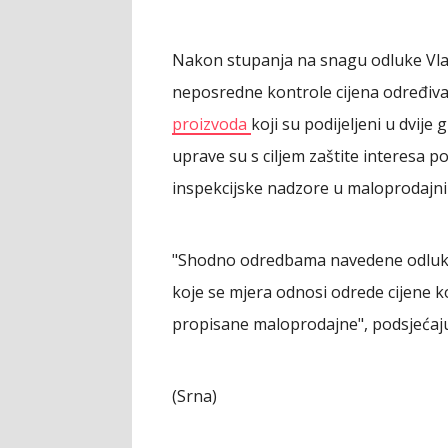
Nakon stupanja na snagu odluke Vla
neposredne kontrole cijena određi
proizvoda
koji su podijeljeni u dvije
uprave su s ciljem zaštite interesa pot
inspekcijske nadzore u maloprodajn
"Shodno odredbama navedene odluke,
koje se mjera odnosi odrede cijene 
propisane maloprodajne", podsjećaju
(Srna)