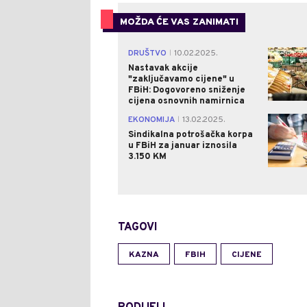
MOŽDA ĆE VAS ZANIMATI
DRUŠTVO
10.02.2025.
|
Nastavak akcije
"zaključavamo cijene" u
FBiH: Dogovoreno sniženje
cijena osnovnih namirnica
EKONOMIJA
13.02.2025.
|
Sindikalna potrošačka korpa
u FBiH za januar iznosila
3.150 KM
TAGOVI
KAZNA
FBIH
CIJENE