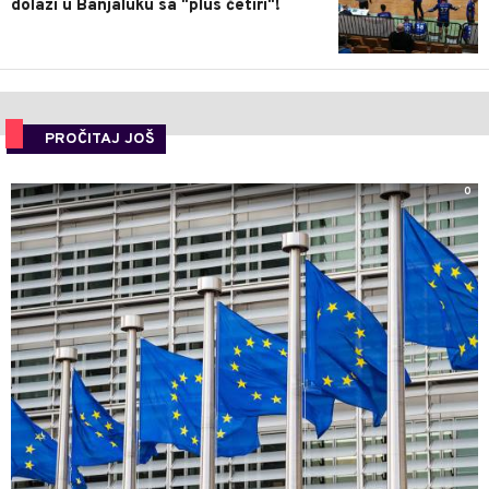
dolazi u Banjaluku sa "plus četiri"!
PROČITAJ JOŠ
0