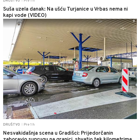
Pre 1 h
DRUŠTVO
|
Suša uzela danak: Na ušću Turjanice u Vrbas nema ni
kapi vode (VIDEO)
0
Pre 1 h
DRUŠTVO
|
Nesvakidašnja scena u Gradišci: Prijedorčanin
zaboravio suprugu na granici, shvatio tek kilometrima