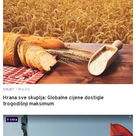
Pre 3 h
SVIJET
|
Hrana sve skuplja: Globalne cijene dostigle
trogodišnji maksimum
1
5 slika