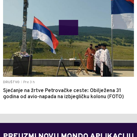
Pre 3 h
DRUŠTVO
|
Sjećanje na žrtve Petrovačke ceste: Obilježena 31
godina od avio-napada na izbjegličku kolonu (FOTO)
PREUZMI NOVU MONDO APLIKACIJU