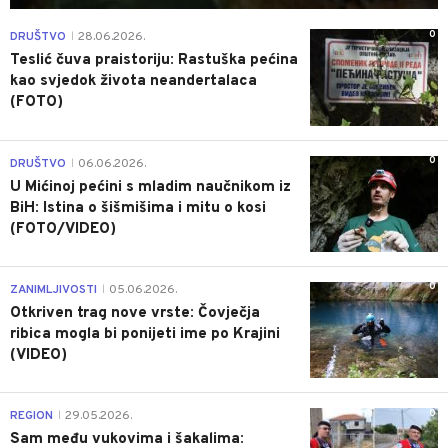
0
DRUŠTVO
28.06.2026.
|
Teslić čuva praistoriju: Rastuška pećina
kao svjedok života neandertalaca
(FOTO)
0
DRUŠTVO
06.06.2026.
|
U Mićinoj pećini s mladim naučnikom iz
BiH: Istina o šišmišima i mitu o kosi
(FOTO/VIDEO)
0
ZANIMLJIVOSTI
05.06.2026.
|
Otkriven trag nove vrste: Čovječja
ribica mogla bi ponijeti ime po Krajini
(VIDEO)
0
REGION
29.05.2026.
|
Sam među vukovima i šakalima: