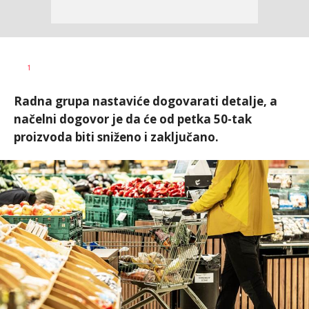
Dragana
AUTOR
1
Božić
Radna grupa nastaviće dogovarati detalje, a
načelni dogovor je da će od petka 50-tak
proizvoda biti sniženo i zaključano.