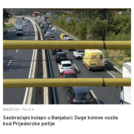
0
Pre 3 h
DRUŠTVO
|
Saobraćajni kolaps u Banjaluci: Duge kolone vozila
kod Prijedorske petlje