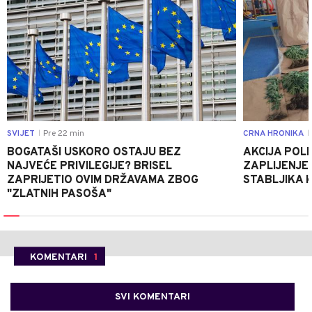
SVIJET
Pre 22 min
CRNA HRONIKA
|
|
BOGATAŠI USKORO OSTAJU BEZ
AKCIJA POLIC
NAJVEĆE PRIVILEGIJE? BRISEL
ZAPLIJENJEN
ZAPRIJETIO OVIM DRŽAVAMA ZBOG
STABLJIKA 
"ZLATNIH PASOŠA"
KOMENTARI
1
SVI KOMENTARI