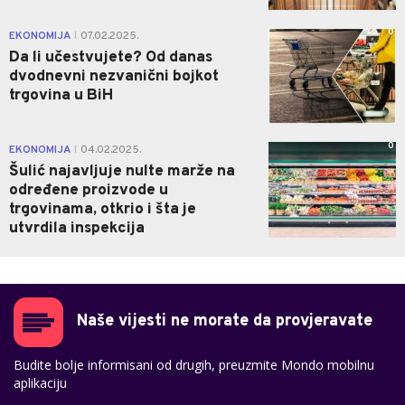
0
EKONOMIJA
07.02.2025.
|
Da li učestvujete? Od danas
dvodnevni nezvanični bojkot
trgovina u BiH
0
EKONOMIJA
04.02.2025.
|
Šulić najavljuje nulte marže na
određene proizvode u
trgovinama, otkrio i šta je
utvrdila inspekcija
Naše vijesti ne morate da provjeravate
Budite bolje informisani od drugih, preuzmite Mondo mobilnu
aplikaciju