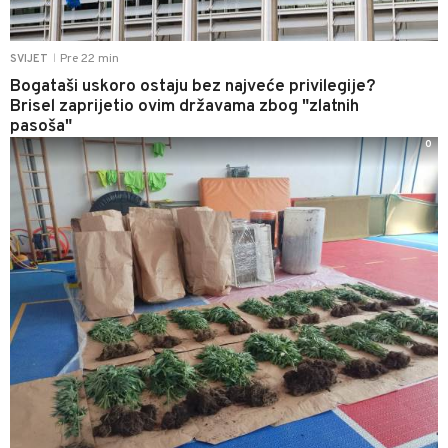
Pre 22 min
SVIJET
|
Bogataši uskoro ostaju bez najveće privilegije?
Brisel zaprijetio ovim državama zbog "zlatnih
pasoša"
0