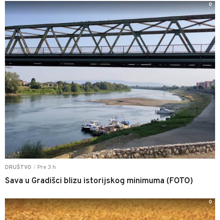
0
Pre 3 h
DRUŠTVO
|
Sava u Gradišci blizu istorijskog minimuma (FOTO)
0