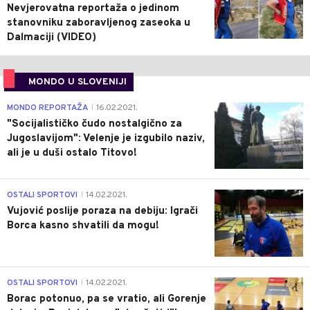
Nevjerovatna reportaža o jedinom
stanovniku zaboravljenog zaseoka u
Dalmaciji (VIDEO)
MONDO U SLOVENIJI
4
MONDO REPORTAŽA
16.02.2021.
|
"Socijalističko čudo nostalgično za
Jugoslavijom": Velenje je izgubilo naziv,
ali je u duši ostalo Titovo!
1
OSTALI SPORTOVI
14.02.2021.
|
Vujović poslije poraza na debiju: Igrači
Borca kasno shvatili da mogu!
3
OSTALI SPORTOVI
14.02.2021.
|
Borac potonuo, pa se vratio, ali Gorenje