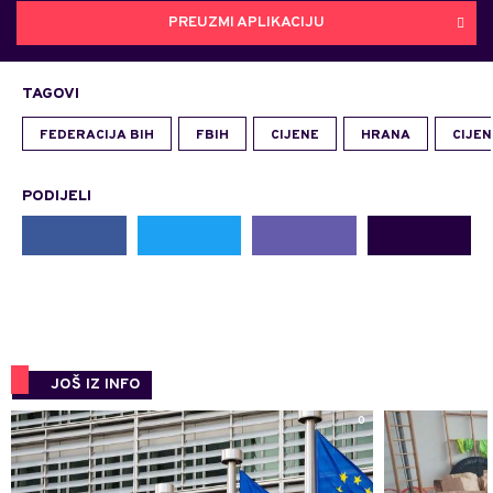
PREUZMI APLIKACIJU
TAGOVI
FEDERACIJA BIH
FBIH
CIJENE
HRANA
CIJE
PODIJELI
JOŠ IZ INFO
0