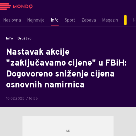
Naslovna
Najnovije
Info
Sport
Zabava
Magazin
M
Info
Društvo
Nastavak akcije
"zaključavamo cijene" u FBiH:
Dogovoreno sniženje cijena
osnovnih namirnica
10.02.2025. / 16:58