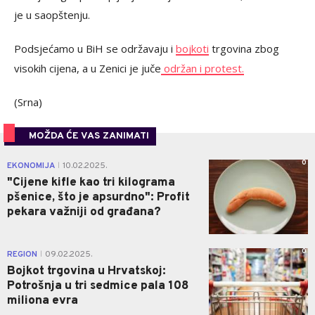
je u saopštenju.
Podsjećamo u BiH se održavaju i
bojkoti
trgovina zbog
visokih cijena, a u Zenici je juče
održan i protest.
(Srna)
MOŽDA ĆE VAS ZANIMATI
0
EKONOMIJA
10.02.2025.
|
"Cijene kifle kao tri kilograma
pšenice, što je apsurdno": Profit
pekara važniji od građana?
0
REGION
09.02.2025.
|
Bojkot trgovina u Hrvatskoj:
Potrošnja u tri sedmice pala 108
miliona evra