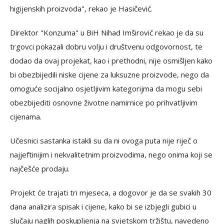
higijenskih proizvoda", rekao je Hasičević.
Direktor "Konzuma" u BiH Nihad Imširović rekao je da su
trgovci pokazali dobru volju i društvenu odgovornost, te
dodao da ovaj projekat, kao i prethodni, nije osmišljen kako
bi obezbijedili niske cijene za luksuzne proizvode, nego da
omoguće socijalno osjetljivim kategorijma da mogu sebi
obezbijediti osnovne životne namirnice po prihvatljivim
cijenama.
Učesnici sastanka istakli su da ni ovoga puta nije riječ o
najjeftinijim i nekvalitetnim proizvodima, nego onima koji se
najčešće prodaju.
Projekt će trajati tri mjeseca, a dogovor je da se svakih 30
dana analizira spisak i cijene, kako bi se izbjegli gubici u
slučaju naglih poskupljenja na svjetskom tržištu, navedeno