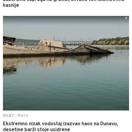
kasnije
0
Pre 1 h
SVIJET
|
Ekstremno nizak vodostaj izazvao haos na Dunavu,
desetine barži stoje usidrene