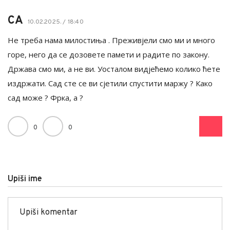
СА
10.02.2025. / 18:40
Не треба нама милостиња . Преживјели смо ми и много
горе, него да се дозовете памети и радите по закону.
Држава смо ми, а не ви. Уосталом видјећемо колико ћете
издржати. Сад сте се ви сјетили спустити маржу ? Како
сад може ? Фрка, а ?
0
0
Upiši ime