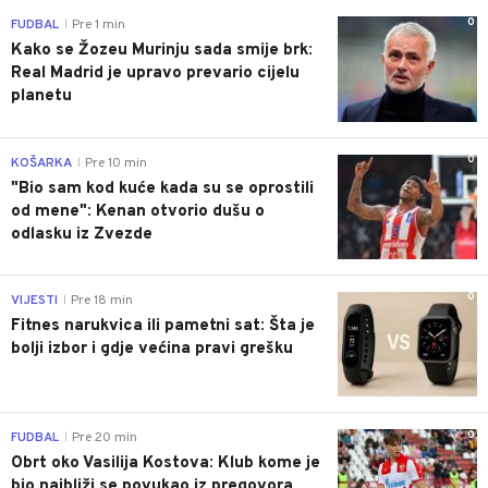
0
FUDBAL
Pre 1 min
|
Kako se Žozeu Murinju sada smije brk:
Real Madrid je upravo prevario cijelu
planetu
0
KOŠARKA
Pre 10 min
|
"Bio sam kod kuće kada su se oprostili
od mene": Kenan otvorio dušu o
odlasku iz Zvezde
0
VIJESTI
Pre 18 min
|
Fitnes narukvica ili pametni sat: Šta je
bolji izbor i gdje većina pravi grešku
0
FUDBAL
Pre 20 min
|
Obrt oko Vasilija Kostova: Klub kome je
bio najbliži se povukao iz pregovora