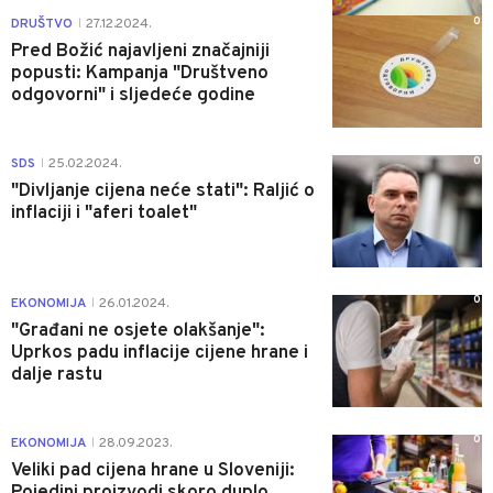
0
DRUŠTVO
27.12.2024.
|
Pred Božić najavljeni značajniji
popusti: Kampanja "Društveno
odgovorni" i sljedeće godine
0
SDS
25.02.2024.
|
"Divljanje cijena neće stati": Raljić o
inflaciji i "aferi toalet"
0
EKONOMIJA
26.01.2024.
|
"Građani ne osjete olakšanje":
Uprkos padu inflacije cijene hrane i
dalje rastu
0
EKONOMIJA
28.09.2023.
|
Veliki pad cijena hrane u Sloveniji:
Pojedini proizvodi skoro duplo