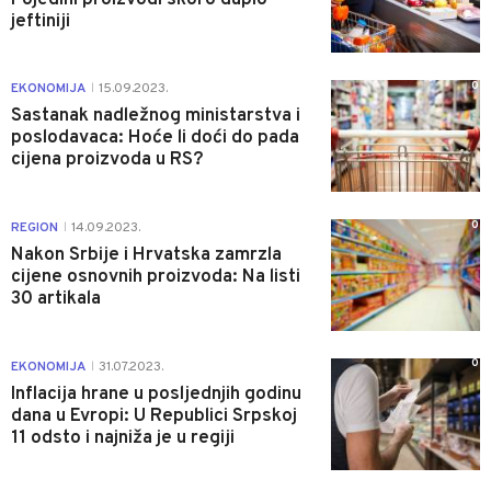
jeftiniji
0
EKONOMIJA
15.09.2023.
|
Sastanak nadležnog ministarstva i
poslodavaca: Hoće li doći do pada
cijena proizvoda u RS?
0
REGION
14.09.2023.
|
Nakon Srbije i Hrvatska zamrzla
cijene osnovnih proizvoda: Na listi
30 artikala
0
EKONOMIJA
31.07.2023.
|
Inflacija hrane u posljednjih godinu
dana u Evropi: U Republici Srpskoj
11 odsto i najniža je u regiji