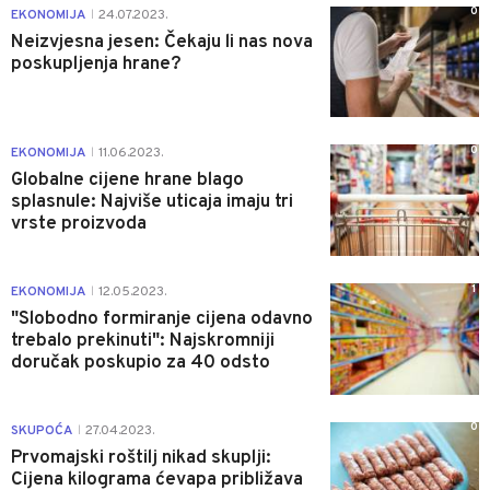
0
EKONOMIJA
24.07.2023.
|
Neizvjesna jesen: Čekaju li nas nova
poskupljenja hrane?
0
EKONOMIJA
11.06.2023.
|
Globalne cijene hrane blago
splasnule: Najviše uticaja imaju tri
vrste proizvoda
1
EKONOMIJA
12.05.2023.
|
"Slobodno formiranje cijena odavno
trebalo prekinuti": Najskromniji
doručak poskupio za 40 odsto
0
SKUPOĆA
27.04.2023.
|
Prvomajski roštilj nikad skuplji:
Cijena kilograma ćevapa približava