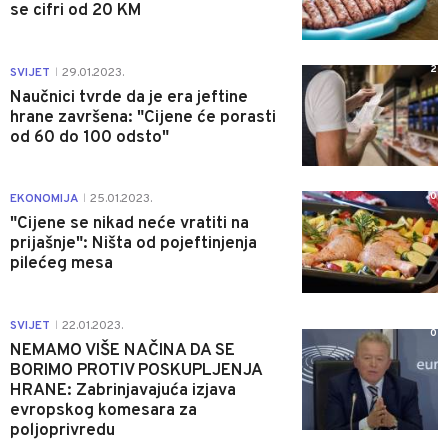
se cifri od 20 KM
2
SVIJET
29.01.2023.
|
Naučnici tvrde da je era jeftine
hrane završena: "Cijene će porasti
od 60 do 100 odsto"
0
EKONOMIJA
25.01.2023.
|
"Cijene se nikad neće vratiti na
prijašnje": Ništa od pojeftinjenja
pilećeg mesa
SVIJET
22.01.2023.
|
0
NEMAMO VIŠE NAČINA DA SE
BORIMO PROTIV POSKUPLJENJA
HRANE: Zabrinjavajuća izjava
evropskog komesara za
poljoprivredu