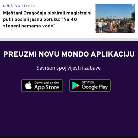
0
DRUŠTVO
Pre 1 h
|
Mještani Dragočaja blokirali magistralni
put i poslali jasnu poruku: "Na 40
stepeni nemamo vode"
PREUZMI NOVU MONDO APLIKACIJU
Savršen spoj vijesti i zabave.