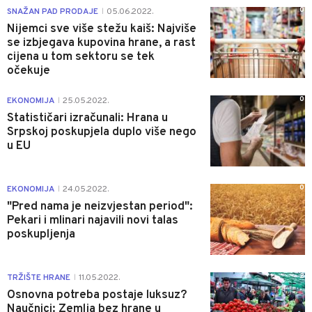
0
SNAŽAN PAD PRODAJE
05.06.2022.
|
Nijemci sve više stežu kaiš: Najviše
se izbjegava kupovina hrane, a rast
cijena u tom sektoru se tek
očekuje
0
EKONOMIJA
25.05.2022.
|
Statističari izračunali: Hrana u
Srpskoj poskupjela duplo više nego
u EU
0
EKONOMIJA
24.05.2022.
|
"Pred nama je neizvjestan period":
Pekari i mlinari najavili novi talas
poskupljenja
2
TRŽIŠTE HRANE
11.05.2022.
|
Osnovna potreba postaje luksuz?
Naučnici: Zemlja bez hrane u