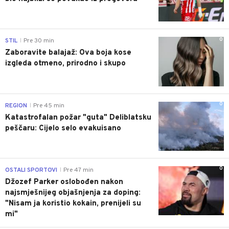
0
STIL
Pre 30 min
|
Zaboravite balajaž: Ova boja kose
izgleda otmeno, prirodno i skupo
0
REGION
Pre 45 min
|
Katastrofalan požar "guta" Deliblatsku
peščaru: Cijelo selo evakuisano
0
OSTALI SPORTOVI
Pre 47 min
|
Džozef Parker oslobođen nakon
najsmješnijeg objašnjenja za doping:
"Nisam ja koristio kokain, prenijeli su
mi"