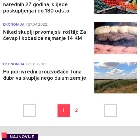
narednih 27 godina, slijede
poskupljenja i do 180 odsto
0
EKONOMIJA
27.04.2022.
|
Nikad skuplji prvomajski roštilj: Za
ćevap i kobasice najmanje 14 KM
3
EKONOMIJA
22.03.2022.
|
Poljoprivredni proizvođači: Tona
đubriva skuplja nego dulum zemlje
1
2
NAJNOVIJE