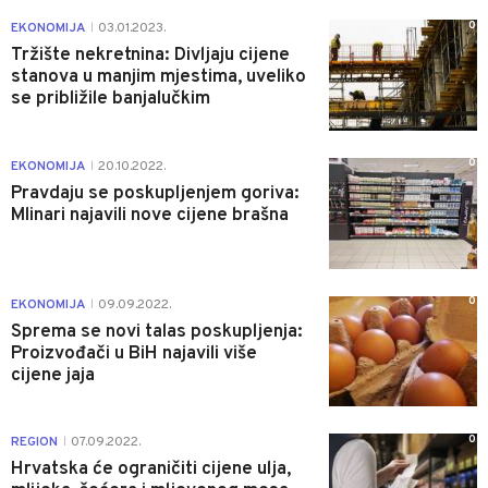
0
EKONOMIJA
03.01.2023.
|
Tržište nekretnina: Divljaju cijene
stanova u manjim mjestima, uveliko
se približile banjalučkim
0
EKONOMIJA
20.10.2022.
|
Pravdaju se poskupljenjem goriva:
Mlinari najavili nove cijene brašna
0
EKONOMIJA
09.09.2022.
|
Sprema se novi talas poskupljenja:
Proizvođači u BiH najavili više
cijene jaja
0
REGION
07.09.2022.
|
Hrvatska će ograničiti cijene ulja,