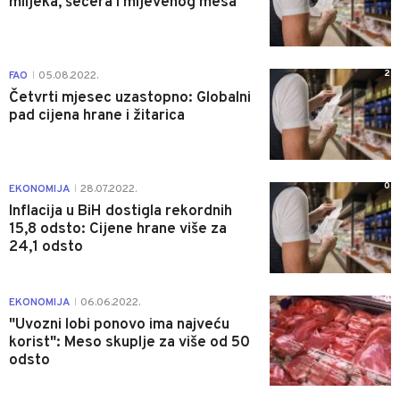
mlijeka, šećera i mljevenog mesa
2
FAO
05.08.2022.
|
Četvrti mjesec uzastopno: Globalni
pad cijena hrane i žitarica
0
EKONOMIJA
28.07.2022.
|
Inflacija u BiH dostigla rekordnih
15,8 odsto: Cijene hrane više za
24,1 odsto
0
EKONOMIJA
06.06.2022.
|
"Uvozni lobi ponovo ima najveću
korist": Meso skuplje za više od 50
odsto