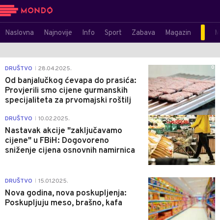
Naslovna
Najnovije
Info
Sport
Zabava
Magazin
M
0
DRUŠTVO
28.04.2025.
|
Od banjalučkog ćevapa do prasića:
Provjerili smo cijene gurmanskih
specijaliteta za prvomajski roštilj
1
DRUŠTVO
10.02.2025.
|
Nastavak akcije "zaključavamo
cijene" u FBiH: Dogovoreno
sniženje cijena osnovnih namirnica
1
DRUŠTVO
15.01.2025.
|
Nova godina, nova poskupljenja:
Poskupljuju meso, brašno, kafa