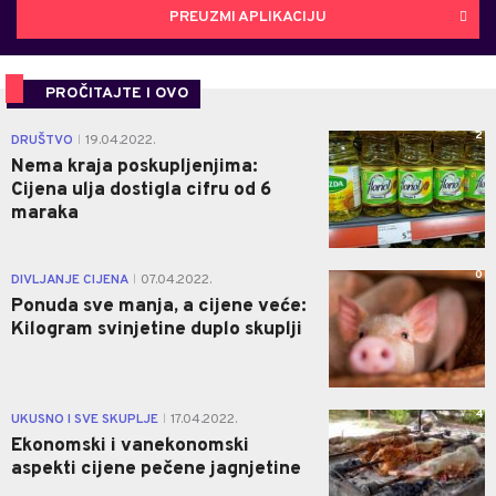
PREUZMI APLIKACIJU
PROČITAJTE I OVO
2
DRUŠTVO
19.04.2022.
|
Nema kraja poskupljenjima:
Cijena ulja dostigla cifru od 6
maraka
0
DIVLJANJE CIJENA
07.04.2022.
|
Ponuda sve manja, a cijene veće:
Kilogram svinjetine duplo skuplji
4
UKUSNO I SVE SKUPLJE
17.04.2022.
|
Ekonomski i vanekonomski
aspekti cijene pečene jagnjetine