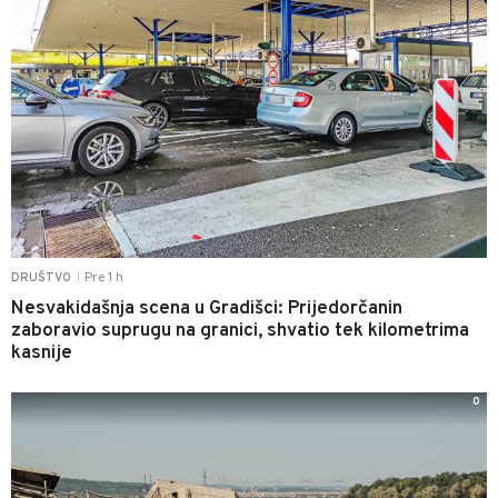
Pre 1 h
DRUŠTVO
|
Nesvakidašnja scena u Gradišci: Prijedorčanin
zaboravio suprugu na granici, shvatio tek kilometrima
kasnije
0