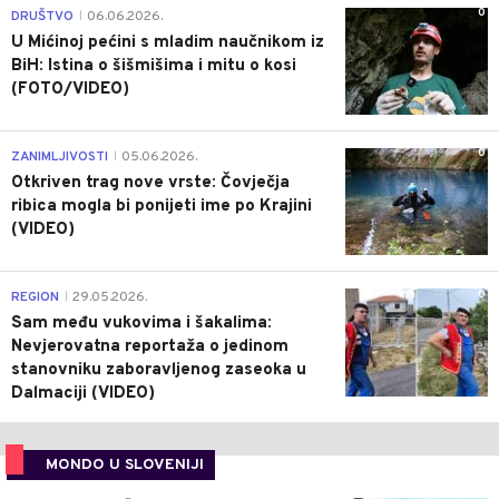
0
DRUŠTVO
06.06.2026.
|
U Mićinoj pećini s mladim naučnikom iz
BiH: Istina o šišmišima i mitu o kosi
(FOTO/VIDEO)
0
ZANIMLJIVOSTI
05.06.2026.
|
Otkriven trag nove vrste: Čovječja
ribica mogla bi ponijeti ime po Krajini
(VIDEO)
0
REGION
29.05.2026.
|
Sam među vukovima i šakalima:
Nevjerovatna reportaža o jedinom
stanovniku zaboravljenog zaseoka u
Dalmaciji (VIDEO)
MONDO U SLOVENIJI