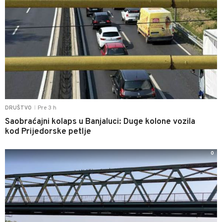
Pre 3 h
DRUŠTVO
|
Saobraćajni kolaps u Banjaluci: Duge kolone vozila
kod Prijedorske petlje
0