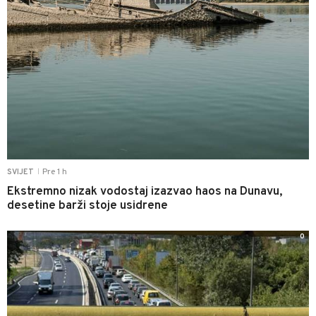
Pre 1 h
SVIJET
|
Ekstremno nizak vodostaj izazvao haos na Dunavu,
desetine barži stoje usidrene
0