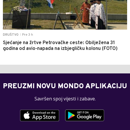
Pre 3 h
DRUŠTVO
|
Sjećanje na žrtve Petrovačke ceste: Obilježena 31
godina od avio-napada na izbjegličku kolonu (FOTO)
PREUZMI NOVU MONDO APLIKACIJU
Savršen spoj vijesti i zabave.