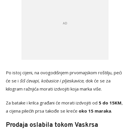
Po istoj cijeni, na ovogodišnjem prvomajskom roštilju, peći
će se i
šiš ćevapi, kobasice i pljeskavice
, dok će se za
kilogram ražnjića morati izdvojiti koja marka više.
Za batake i krilca građani će morati izdvojiti od
5 do 15KM
,
a cijena pilećih prsa takođe se kreće
oko 15 maraka
.
Prodaja oslabila tokom Vaskrsa