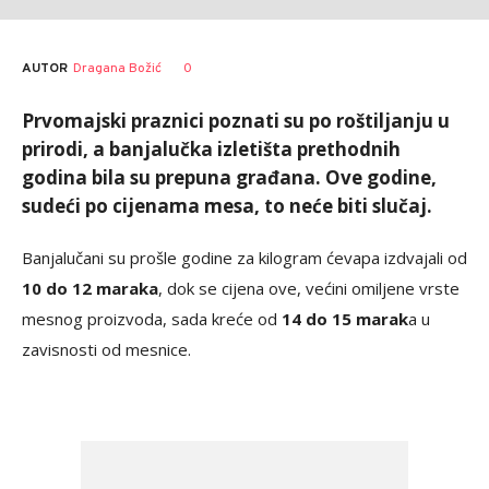
AUTOR
Dragana Božić
0
Prvomajski praznici poznati su po roštiljanju u
prirodi, a banjalučka izletišta prethodnih
godina bila su prepuna građana. Ove godine,
sudeći po cijenama mesa, to neće biti slučaj.
Banjalučani su prošle godine za kilogram ćevapa izdvajali od
10 do 12 maraka
, dok se cijena ove, većini omiljene vrste
mesnog proizvoda, sada kreće od
14 do 15 marak
a u
zavisnosti od mesnice.