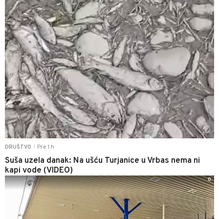
Pre 1 h
DRUŠTVO
|
Suša uzela danak: Na ušću Turjanice u Vrbas nema ni
kapi vode (VIDEO)
0