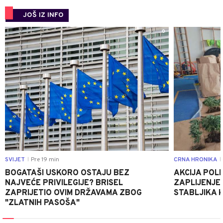
JOŠ IZ INFO
0
SVIJET
Pre 19 min
CRNA HRONIKA
|
|
BOGATAŠI USKORO OSTAJU BEZ
AKCIJA POLIC
NAJVEĆE PRIVILEGIJE? BRISEL
ZAPLIJENJEN
ZAPRIJETIO OVIM DRŽAVAMA ZBOG
STABLJIKA 
"ZLATNIH PASOŠA"