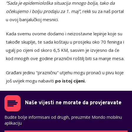
“Sada je epidemiološka situacija mnogo bolja, tako da
očekujemo i bolju prodaju za 1. maj”,
rekli su za naš portal
u ovoj banjalučkoj mesnici.
Kada svemu ovome dodamo i neizostavne lepinje koje su
takođe skuplje, te sada koštaju u prosjeku oko 70 feninga i
ugalj po cijeni od skoro 6,5 KM, sasvim je izvjesno da će
kod mnogih ove godine praznični roštilj biti sa manje mesa.
Građani jedinu "prazničnu" utjehu mogu pronaći u pivu koje
još uvijek mogu nabaviti
po istoj cijeni.
Naše vijesti ne morate da provjeravate
Budite bolje informisani od drugih, preuzmite Mondo mobilnu
aplikaciju