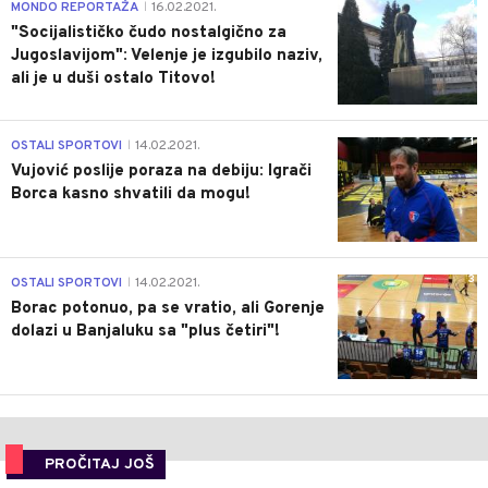
4
MONDO REPORTAŽA
16.02.2021.
|
"Socijalističko čudo nostalgično za
Jugoslavijom": Velenje je izgubilo naziv,
ali je u duši ostalo Titovo!
1
OSTALI SPORTOVI
14.02.2021.
|
Vujović poslije poraza na debiju: Igrači
Borca kasno shvatili da mogu!
3
OSTALI SPORTOVI
14.02.2021.
|
Borac potonuo, pa se vratio, ali Gorenje
dolazi u Banjaluku sa "plus četiri"!
PROČITAJ JOŠ