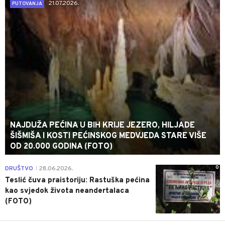
21.07.2026.
PUTOVANJA
NAJDUŽA PEĆINA U BIH KRIJE JEZERO, HILJADE
ŠIŠMIŠA I KOSTI PEĆINSKOG MEDVJEDA STARE VIŠE
OD 20.000 GODINA (FOTO)
0
DRUŠTVO
28.06.2026.
|
Teslić čuva praistoriju: Rastuška pećina
kao svjedok života neandertalaca
(FOTO)