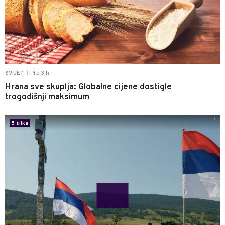
Pre 3 h
SVIJET
|
Hrana sve skuplja: Globalne cijene dostigle
trogodišnji maksimum
1
5 slika