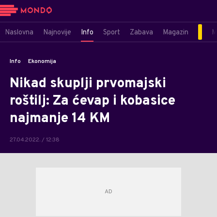
Naslovna
Najnovije
Info
Sport
Zabava
Magazin
M
Info
Ekonomija
Nikad skuplji prvomajski
roštilj: Za ćevap i kobasice
najmanje 14 KM
27.04.2022. / 12:38