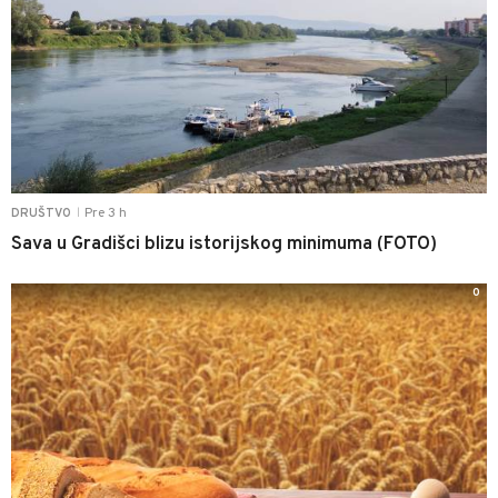
Pre 3 h
DRUŠTVO
|
Sava u Gradišci blizu istorijskog minimuma (FOTO)
0