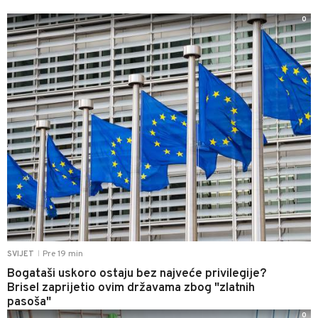
0
Pre 19 min
SVIJET
|
Bogataši uskoro ostaju bez najveće privilegije?
Brisel zaprijetio ovim državama zbog "zlatnih
pasoša"
0