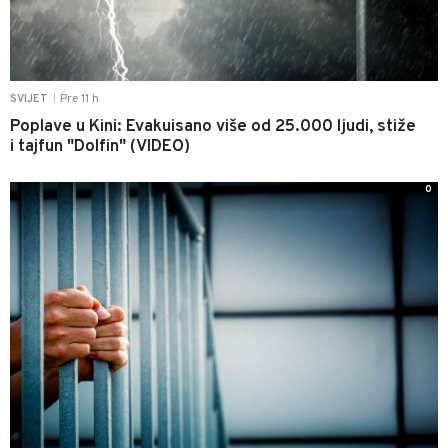
Pre 11 h
SVIJET
|
Poplave u Kini: Evakuisano više od 25.000 ljudi, stiže
i tajfun "Dolfin" (VIDEO)
0