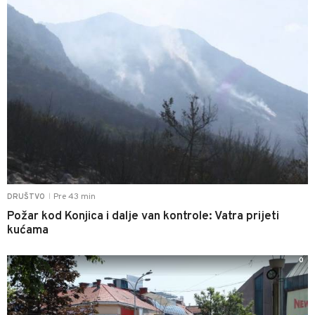
Pre 43 min
DRUŠTVO
|
Požar kod Konjica i dalje van kontrole: Vatra prijeti
kućama
0