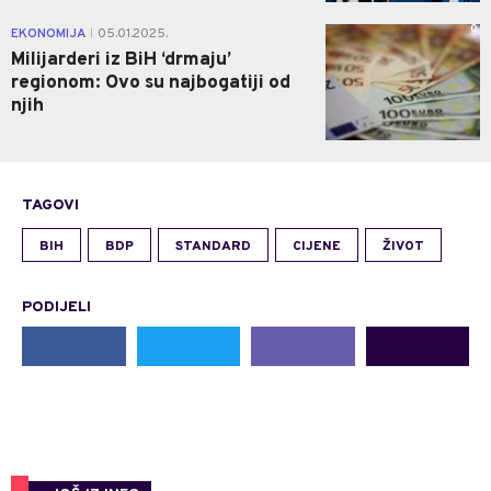
0
EKONOMIJA
05.01.2025.
|
Milijarderi iz BiH ‘drmaju’
regionom: Ovo su najbogatiji od
njih
TAGOVI
BIH
BDP
STANDARD
CIJENE
ŽIVOT
PODIJELI