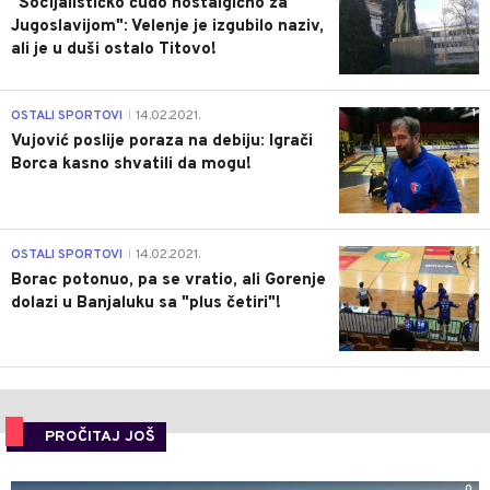
"Socijalističko čudo nostalgično za
Jugoslavijom": Velenje je izgubilo naziv,
ali je u duši ostalo Titovo!
1
OSTALI SPORTOVI
14.02.2021.
|
Vujović poslije poraza na debiju: Igrači
Borca kasno shvatili da mogu!
3
OSTALI SPORTOVI
14.02.2021.
|
Borac potonuo, pa se vratio, ali Gorenje
dolazi u Banjaluku sa "plus četiri"!
PROČITAJ JOŠ
0