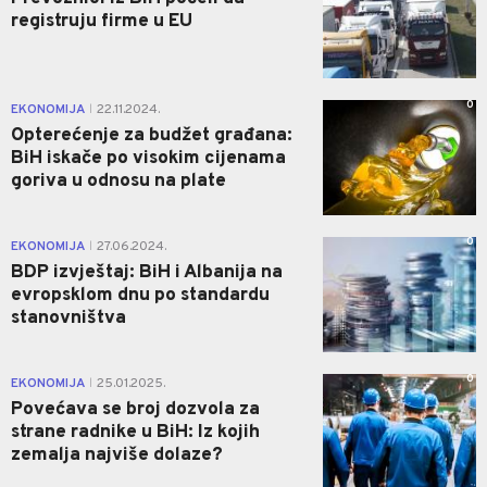
registruju firme u EU
0
EKONOMIJA
22.11.2024.
|
Opterećenje za budžet građana:
BiH iskače po visokim cijenama
goriva u odnosu na plate
0
EKONOMIJA
27.06.2024.
|
BDP izvještaj: BiH i Albanija na
evropsklom dnu po standardu
stanovništva
0
EKONOMIJA
25.01.2025.
|
Povećava se broj dozvola za
strane radnike u BiH: Iz kojih
zemalja najviše dolaze?