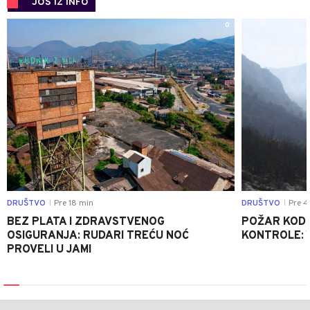
JOŠ IZ INFO
0
DRUŠTVO
Pre 18 min
DRUŠTVO
Pre 4
|
|
BEZ PLATA I ZDRAVSTVENOG
POŽAR KOD K
OSIGURANJA: RUDARI TREĆU NOĆ
KONTROLE: 
PROVELI U JAMI