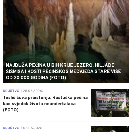
NAJDUŽA PEĆINA U BIH KRIJE JEZERO, HILJADE
ŠIŠMIŠA I KOSTI PEĆINSKOG MEDVJEDA STARE VIŠE
OD 20.000 GODINA (FOTO)
0
DRUŠTVO
28.06.2026.
|
Teslić čuva praistoriju: Rastuška pećina
kao svjedok života neandertalaca
(FOTO)
0
DRUŠTVO
06.06.2026.
|