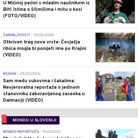
U Mićinoj pećini s mladim naučnikom iz
BiH: Istina o šišmišima i mitu o kosi
(FOTO/VIDEO)
0
ZANIMLJIVOSTI
05.06.2026.
|
Otkriven trag nove vrste: Čovječja
ribica mogla bi ponijeti ime po Krajini
(VIDEO)
0
REGION
29.05.2026.
|
Sam među vukovima i šakalima:
Nevjerovatna reportaža o jedinom
stanovniku zaboravljenog zaseoka u
Dalmaciji (VIDEO)
MONDO U SLOVENIJI
4
MONDO REPORTAŽA
16.02.2021.
|