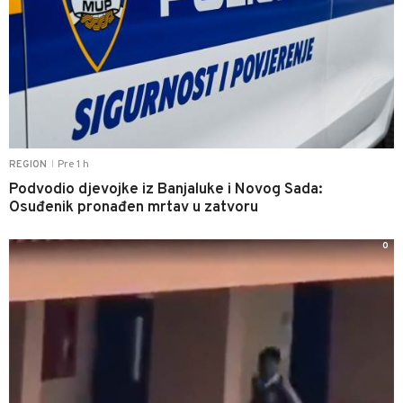
Pre 1 h
REGION
|
Podvodio djevojke iz Banjaluke i Novog Sada:
Osuđenik pronađen mrtav u zatvoru
0