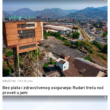
Pre 18 min
DRUŠTVO
|
Bez plata i zdravstvenog osiguranja: Rudari treću noć
proveli u jami
0