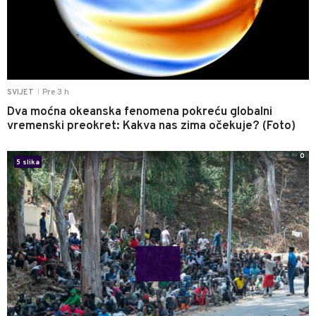
Pre 3 h
SVIJET
|
Dva moćna okeanska fenomena pokreću globalni
vremenski preokret: Kakva nas zima očekuje? (Foto)
0
5 slika