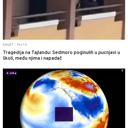
Pre 1 h
SVIJET
|
Tragedija na Tajlandu: Sedmoro poginulih u pucnjavi u
školi, među njima i napadač
0
6 slika