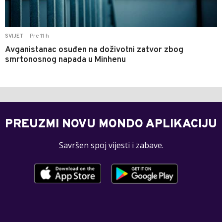
Pre 11 h
SVIJET
|
Avganistanac osuđen na doživotni zatvor zbog
smrtonosnog napada u Minhenu
PREUZMI NOVU MONDO APLIKACIJU
Savršen spoj vijesti i zabave.