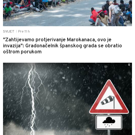
Pre 11 h
SVIJET
|
"Zahtijevamo protjerivanje Marokanaca, ovo je
invazija": Gradonačelnik španskog grada se obratio
oštrom porukom
0