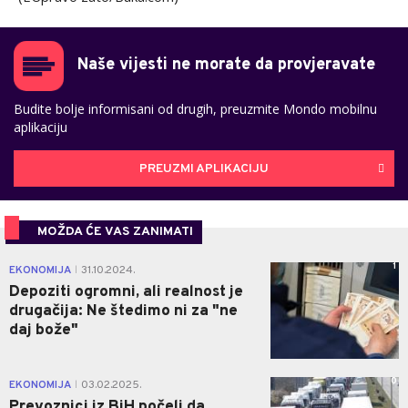
Naše vijesti ne morate da provjeravate
Budite bolje informisani od drugih, preuzmite Mondo mobilnu
aplikaciju
PREUZMI APLIKACIJU
MOŽDA ĆE VAS ZANIMATI
1
EKONOMIJA
31.10.2024.
|
Depoziti ogromni, ali realnost je
drugačija: Ne štedimo ni za "ne
daj bože"
0
EKONOMIJA
03.02.2025.
|
Prevoznici iz BiH počeli da