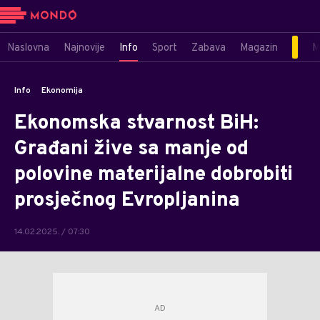
Naslovna
Najnovije
Info
Sport
Zabava
Magazin
M
Info
Ekonomija
Ekonomska stvarnost BiH:
Građani žive sa manje od
polovine materijalne dobrobiti
prosječnog Evropljanina
14.02.2025. / 07:30