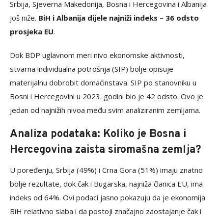
Srbija, Sjeverna Makedonija, Bosna i Hercegovina i Albanija
još niže.
BiH i Albanija dijele najniži indeks – 36 odsto
prosjeka EU
.
Dok BDP uglavnom meri nivo ekonomske aktivnosti,
stvarna individualna potrošnja (SIP) bolje opisuje
materijalnu dobrobit domaćinstava. SIP po stanovniku u
Bosni i Hercegovini u 2023. godini bio je 42 odsto. Ovo je
jedan od najnižih nivoa među svim analiziranim zemljama.
Analiza podataka: Koliko je Bosna i
Hercegovina zaista siromašna zemlja?
U poređenju, Srbija (49%) i Crna Gora (51%) imaju znatno
bolje rezultate, dok čak i Bugarska, najniža članica EU, ima
indeks od 64%. Ovi podaci jasno pokazuju da je ekonomija
BiH relativno slaba i da postoji značajno zaostajanje čak i