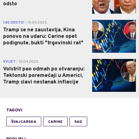
odsto
0
145 ODSTO!
10.04.2025.
|
Tramp se ne zaustavlja, Kina
ponovo na udaru: Carine opet
podignute, bukti "trgovinski rat"
0
SVIJET
10.04.2025.
|
Volstrit pao odmah po otvaranju:
Tektonski poremećaji u Americi,
Tramp slavi nestanak inflacije
TAGOVI
ŠVAJCARSKA
CARINE
SAD