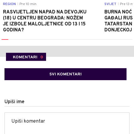
REGION
Pre 10 min
SVIJET
Pre 13 m
|
|
RASVIJETLJEN NAPAD NA DEVOJKU
BURNA NOĆ 
(18) U CENTRU BEOGRADA: NOŽEM
GAĐALI RUS
JE IZBOLE MALOLJETNICE OD 13 I 15
TATARSTANU,
GODINA?
DONJECKOJ 
KOMENTARI
0
SVI KOMENTARI
Upiši ime