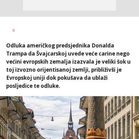
0
Odluka američkog predsjednika Donalda
Trampa da Švajcarskoj uvede veće carine nego
većini evropskih zemalja izazvala je veliki šok u
toj izvozno orijentisanoj zemlji, približivši je
Evropskoj uniji dok pokušava da ublaži
posljedice te odluke.