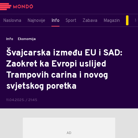
Naslovna
Najnovije
Info
Sport
Zabava
Magazin
M
Info
Ekonomija
Švajcarska između EU i SAD:
Zaokret ka Evropi uslijed
Trampovih carina i novog
svjetskog poretka
11.04.2025. / 21:45