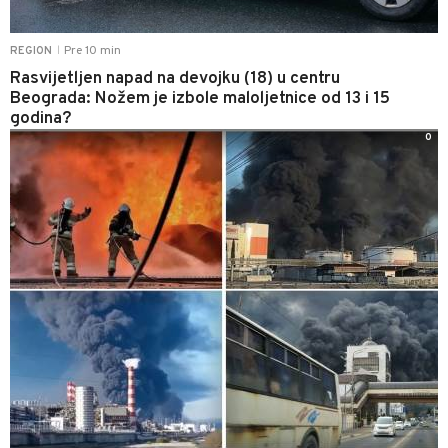
Pre 10 min
REGION
|
Rasvijetljen napad na devojku (18) u centru
Beograda: Nožem je izbole maloljetnice od 13 i 15
godina?
0