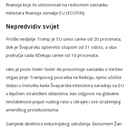
finansija koja će učestvovati na redovnom sastanku
ministara finansija zemalja EU (ECOFIN).
Nepredvidiv svijet
Prošle nedjelje Tramp je EU uveo carine od 20 procenata,
dok je Švajcarsku opteretio stopom od 31 odsto, a oba
područja sada iščekuju carine od 10 procenata.
Iako je poziv Keler-Suter da prisustvuje sastanku u Varšavi
stigao prije Trampovog povratka na funkciju, njeno učešće
dolazi u trenutku kada Švajcarska intenzivira saradnju sa EU
u ključnim strateškim oblastima, kao odgovor na globalne
nestabilnosti poput ruskog rata u Ukrajini i sve izraženijeg
američkog protekcionizma.
Zamjenik direktora industrijskog udruženja
Swissmem
Žan-