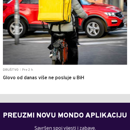
Pre 2 h
DRUŠTVO
|
Glovo od danas više ne posluje u BiH
PREUZMI NOVU MONDO APLIKACIJU
Savršen spoj vijesti i zabave.