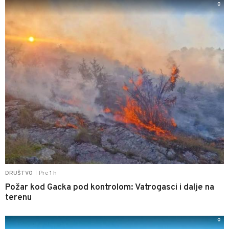
0
Pre 1 h
DRUŠTVO
|
Požar kod Gacka pod kontrolom: Vatrogasci i dalje na
terenu
0