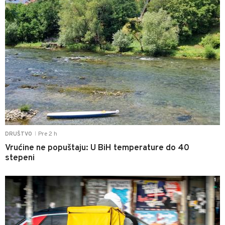
Pre 2 h
DRUŠTVO
|
Vrućine ne popuštaju: U BiH temperature do 40
stepeni
1