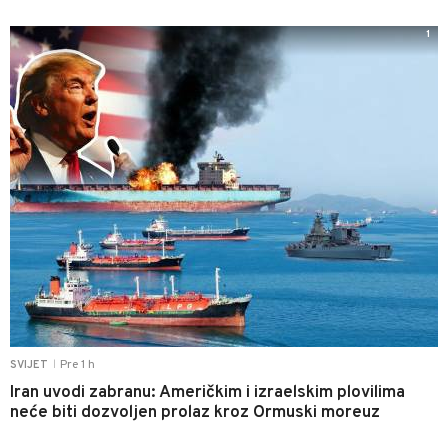
1
Pre 1 h
SVIJET
|
Iran uvodi zabranu: Američkim i izraelskim plovilima
neće biti dozvoljen prolaz kroz Ormuski moreuz