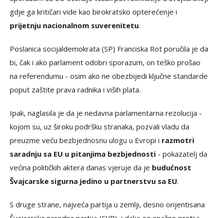
gdje ga kritičari vide kao birokratsko opterećenje i
prijetnju nacionalnom suverenitetu
.
Poslanica socijaldemokrata (SP) Franciska Rot poručila je da
bi, čak i ako parlament odobri sporazum, on teško prošao
na referendumu - osim ako ne obezbijedi ključne standarde
poput zaštite prava radnika i viših plata.
Ipak, naglasila je da je nedavna parlamentarna rezolucija -
kojom su, uz široku podršku stranaka, pozvali vladu da
preuzme veću bezbjednosnu ulogu u Evropi i
razmotri
saradnju sa EU u pitanjima bezbjednosti
- pokazatelj da
većina političkih aktera danas vjeruje da je
budućnost
Švajcarske sigurna jedino u partnerstvu sa EU
.
S druge strane, najveća partija u zemlji, desno orijentisana