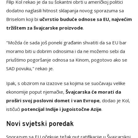
Filip Kol rekao je da su šokantni obrti u američkoj politici
dodatno naglasili hitnost sklapanja novog sporazuma sa
Briselom koji bi
učvrstio buduće odnose sa EU, najvećim
tržištem za švajcarske proizvode
.
"Možda će sada još poneki građanin shvatiti da sa EU bar
moramo biti u dobrim odnosima i da ne možemo sebi da
priuštimo pogoršanje odnosa sa Kinom, pogotovo ako se
SAD povuku," rekao je.
Ipak, s obzirom na izazove sa kojima se suočavaju velike
ekonomije poput njemačke,
Švajcarska će morati da
proširi svoj poslovni domet i van Evrope
, dodao je Kol,
ističući
potencijal Indije i jugoistočne Azije
.
Novi svjetski poredak
Sporazum sa EU očekuje težak put ratifikacije u Švajcarskoj,