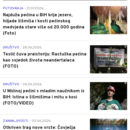
0
PUTOVANJA
21.07.2026.
|
Najduža pećina u BiH krije jezero,
hiljade šišmiša i kosti pećinskog
medvjeda stare više od 20.000 godina
(Foto)
0
DRUŠTVO
28.06.2026.
|
Teslić čuva praistoriju: Rastuška pećina
kao svjedok života neandertalaca
(FOTO)
0
DRUŠTVO
06.06.2026.
|
U Mićinoj pećini s mladim naučnikom iz
BiH: Istina o šišmišima i mitu o kosi
(FOTO/VIDEO)
0
ZANIMLJIVOSTI
05.06.2026.
|
Otkriven trag nove vrste: Čovječja