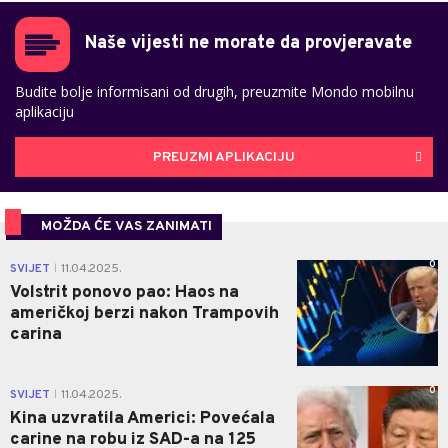
Naše vijesti ne morate da provjeravate
Budite bolje informisani od drugih, preuzmite Mondo mobilnu
aplikaciju
PREUZMI APLIKACIJU
MOŽDA ĆE VAS ZANIMATI
0
SVIJET
11.04.2025.
|
Volstrit ponovo pao: Haos na
američkoj berzi nakon Trampovih
carina
0
SVIJET
11.04.2025.
|
Kina uzvratila Americi: Povećala
carine na robu iz SAD-a na 125