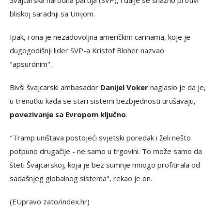
Švajcarska narodna partija (SVP), i dalje se snažno protivi
bliskoj saradnji sa Unijom.
Ipak, i ona je nezadovoljna američkim carinama, koje je
dugogodišnji lider SVP-a Kristof Bloher nazvao
"apsurdnim".
Bivši švajcarski ambasador
Danijel Voker
naglasio je da je,
u trenutku kada se stari sistemi bezbjednosti urušavaju,
povezivanje sa Evropom ključno
.
"Tramp uništava postojeći svjetski poredak i želi nešto
potpuno drugačije - ne samo u trgovini. To može samo da
šteti Švajcarskoj, koja je bez sumnje mnogo profitirala od
sadašnjeg globalnog sistema", rekao je on.
(EUpravo zato/index.hr)