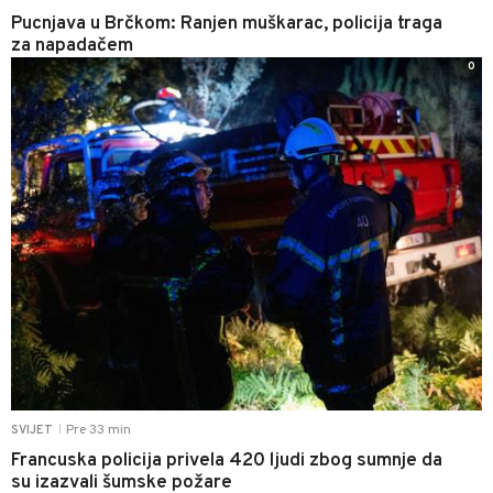
Pucnjava u Brčkom: Ranjen muškarac, policija traga
za napadačem
0
Pre 33 min
SVIJET
|
Francuska policija privela 420 ljudi zbog sumnje da
su izazvali šumske požare