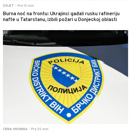
Pre 13 min
SVIJET
|
Burna noć na frontu: Ukrajinci gađali rusku rafineriju
nafte u Tatarstanu, izbili požari u Donjeckoj oblasti
0
Pre 25 min
CRNA HRONIKA
|