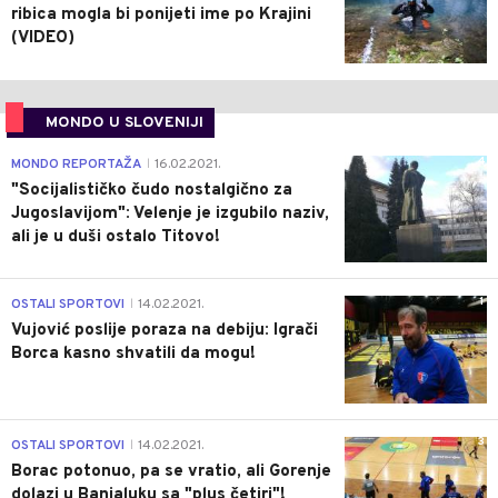
ribica mogla bi ponijeti ime po Krajini
(VIDEO)
MONDO U SLOVENIJI
4
MONDO REPORTAŽA
16.02.2021.
|
"Socijalističko čudo nostalgično za
Jugoslavijom": Velenje je izgubilo naziv,
ali je u duši ostalo Titovo!
1
OSTALI SPORTOVI
14.02.2021.
|
Vujović poslije poraza na debiju: Igrači
Borca kasno shvatili da mogu!
3
OSTALI SPORTOVI
14.02.2021.
|
Borac potonuo, pa se vratio, ali Gorenje
dolazi u Banjaluku sa "plus četiri"!