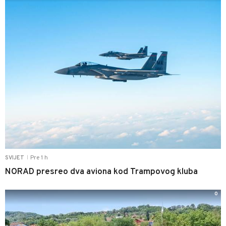
Pre 1 h
SVIJET
|
NORAD presreo dva aviona kod Trampovog kluba
0