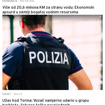
Pre 55 min
EKONOMIJA
|
Više od 20,6 miliona KM za stranu vodu: Ekonomski
apsurd u zemlji bogatoj vodnim resursima
0
Pre 1 h
SVIJET
|
Užas kod Torina: Vozač namjerno udario u grupu