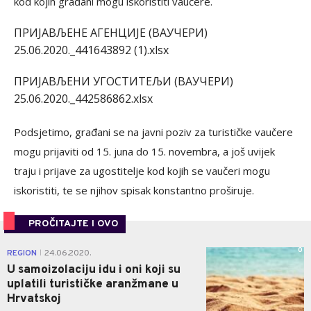
kod kojih građani mogu iskoristiti vaučere.
ПРИЈАВЉЕНЕ АГЕНЦИЈЕ (ВАУЧЕРИ)
25.06.2020._441643892 (1).xlsx
ПРИЈАВЉЕНИ УГОСТИТЕЉИ (ВАУЧЕРИ)
25.06.2020._442586862.xlsx
Podsjetimo, građani se na javni poziv za turističke vaučere
mogu prijaviti od 15. juna do 15. novembra, a još uvijek
traju i prijave za ugostitelje kod kojih se vaučeri mogu
iskoristiti, te se njihov spisak konstantno proširuje.
PROČITAJTE I OVO
0
REGION
24.06.2020.
|
U samoizolaciju idu i oni koji su
uplatili turističke aranžmane u
Hrvatskoj