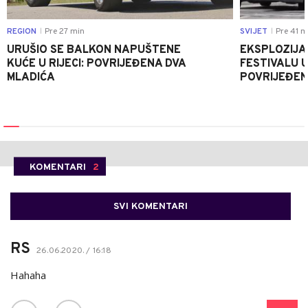
REGION
Pre 27 min
SVIJET
Pre 41 m
|
|
URUŠIO SE BALKON NAPUŠTENE
EKSPLOZIJA
KUĆE U RIJECI: POVRIJEĐENA DVA
FESTIVALU 
MLADIĆA
POVRIJEĐEN
KOMENTARI
2
SVI KOMENTARI
RS
26.06.2020. / 16:18
Hahaha