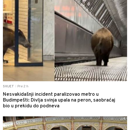
Pre 2 h
SVIJET
|
Nesvakidašnji incident paralizovao metro u
Budimpešti: Divlja svinja upala na peron, saobraćaj
bio u prekidu do podneva
0