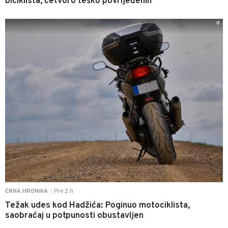
biciklista, četvoro teško povrijeđenih
0
Pre 2 h
CRNA HRONIKA
|
Težak udes kod Hadžića: Poginuo motociklista,
saobraćaj u potpunosti obustavljen