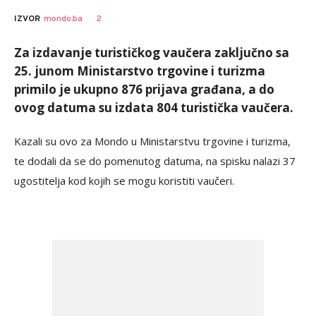
Bojana
AUTOR
2
IZVOR
mondo.ba
Ninković
Za izdavanje turističkog vaučera zaključno sa
25. junom Ministarstvo trgovine i turizma
primilo je ukupno 876 prijava građana, a do
ovog datuma su izdata 804 turistička vaučera.
Kazali su ovo za Mondo u Ministarstvu trgovine i turizma,
te dodali da se do pomenutog datuma, na spisku nalazi 37
ugostitelja kod kojih se mogu koristiti vaučeri.