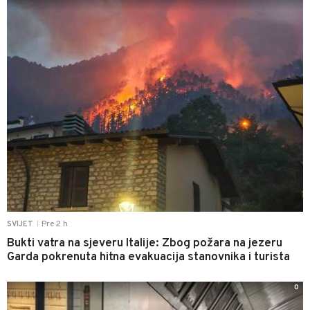
Pre 2 h
SVIJET
|
Bukti vatra na sjeveru Italije: Zbog požara na jezeru
Garda pokrenuta hitna evakuacija stanovnika i turista
0