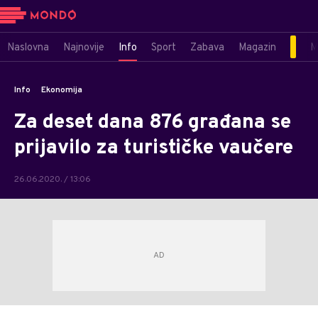
Naslovna
Najnovije
Info
Sport
Zabava
Magazin
M
Info
Ekonomija
Za deset dana 876 građana se
prijavilo za turističke vaučere
26.06.2020. / 13:06