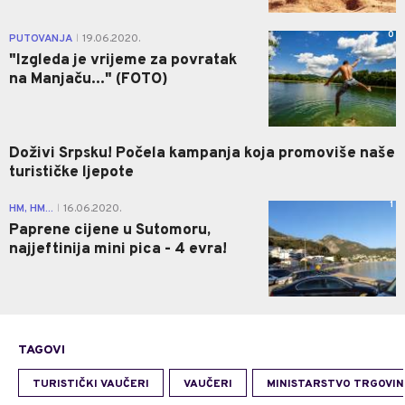
0
PUTOVANJA
19.06.2020.
|
"Izgleda je vrijeme za povratak
na Manjaču..." (FOTO)
Doživi Srpsku! Počela kampanja koja promoviše naše
turističke ljepote
1
HM, HM...
16.06.2020.
|
Paprene cijene u Sutomoru,
najjeftinija mini pica - 4 evra!
TAGOVI
TURISTIČKI VAUČERI
VAUČERI
MINISTARSTVO TRGOVINE