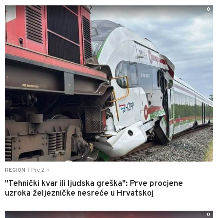
0
Pre 2 h
REGION
|
"Tehnički kvar ili ljudska greška": Prve procjene
uzroka željezničke nesreće u Hrvatskoj
0