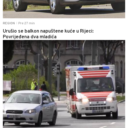
Pre 27 min
REGION
|
Urušio se balkon napuštene kuće u Rijeci:
Povrijeđena dva mladića
0