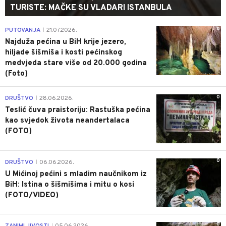
TURISTE: MAČKE SU VLADARI ISTANBULA
0
PUTOVANJA
21.07.2026.
|
Najduža pećina u BiH krije jezero,
hiljade šišmiša i kosti pećinskog
medvjeda stare više od 20.000 godina
(Foto)
0
DRUŠTVO
28.06.2026.
|
Teslić čuva praistoriju: Rastuška pećina
kao svjedok života neandertalaca
(FOTO)
0
DRUŠTVO
06.06.2026.
|
U Mićinoj pećini s mladim naučnikom iz
BiH: Istina o šišmišima i mitu o kosi
(FOTO/VIDEO)
0
ZANIMLJIVOSTI
05.06.2026.
|