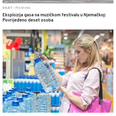
Pre 41 min
SVIJET
|
Eksplozija gasa na muzičkom festivalu u Njemačkoj:
Povrijeđeno deset osoba
0