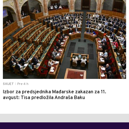
Pre 4 h
SVIJET
|
Izbor za predsjednika Mađarske zakazan za 11.
avgust: Tisa predložila Andraša Baku