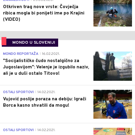
Otkriven trag nove vrste: Čovječja
ribica mogla bi ponijeti ime po Krajini
(VIDEO)
MONDO U SLOVENIJI
4
MONDO REPORTAŽA
16.02.2021.
|
"Socijalističko čudo nostalgično za
Jugoslavijom": Velenje je izgubilo naziv,
ali je u duši ostalo Titovo!
1
OSTALI SPORTOVI
14.02.2021.
|
Vujović poslije poraza na debiju: Igrači
Borca kasno shvatili da mogu!
3
OSTALI SPORTOVI
14.02.2021.
|