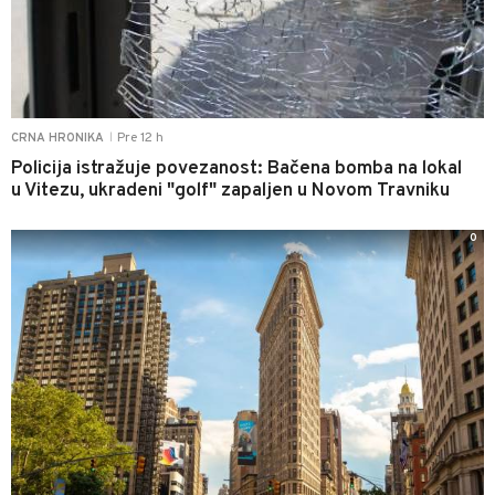
Pre 12 h
CRNA HRONIKA
|
Policija istražuje povezanost: Bačena bomba na lokal
u Vitezu, ukradeni "golf" zapaljen u Novom Travniku
0