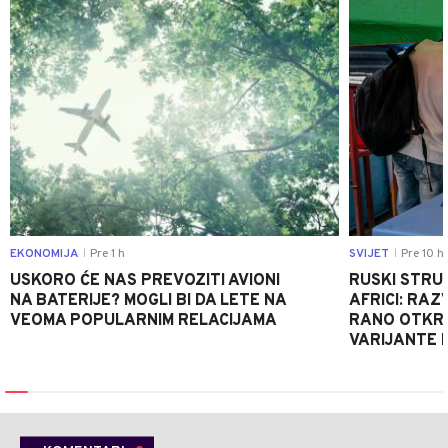
EKONOMIJA
Pre 1 h
SVIJET
Pre 10 h
|
|
USKORO ĆE NAS PREVOZITI AVIONI
RUSKI STRU
NA BATERIJE? MOGLI BI DA LETE NA
AFRICI: RAZ
VEOMA POPULARNIM RELACIJAMA
RANO OTKRI
VARIJANTE 