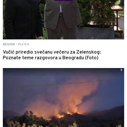
Pre 11 h
REGION
|
Vučić priredio svečanu večeru za Zelenskog:
Poznate teme razgovora u Beogradu (Foto)
0