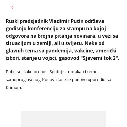
Bojana
AUTOR
0
Ninković
Ruski predsjednik Vladimir Putin održava
godišnju konferenciju za štampu na kojoj
odgovora na brojna pitanja novinara, u vezi sa
situacijom u zemlji, ali u svijetu. Neke od
glavnih tema su pandemija, vakcine, američki
izbori, stanje u vojsci, gasovod "Sjeverni tok 2".
Putin se, kako prenosi Sputnjik, dotakao i teme
samoproglašenog Kosova koje je ponovo uporedio sa
Krimom.