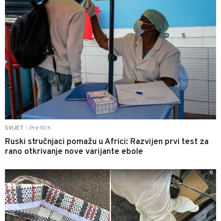
Pre 10 h
SVIJET
|
Ruski stručnjaci pomažu u Africi: Razvijen prvi test za
rano otkrivanje nove varijante ebole
0