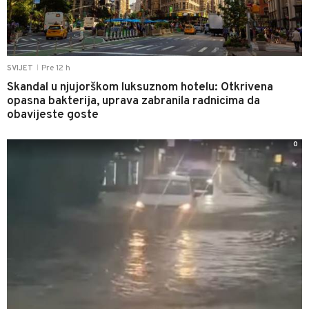
Pre 12 h
SVIJET
|
Skandal u njujorškom luksuznom hotelu: Otkrivena
opasna bakterija, uprava zabranila radnicima da
obavijeste goste
0