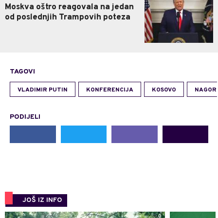
Moskva oštro reagovala na jedan
od poslednjih Trampovih poteza
TAGOVI
VLADIMIR PUTIN
KONFERENCIJA
KOSOVO
NAGOR
PODIJELI
JOŠ IZ INFO
0