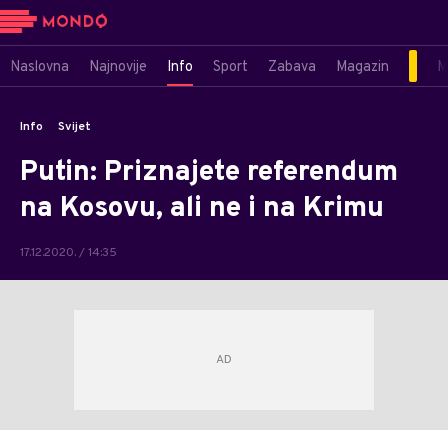
Naslovna
Najnovije
Info
Sport
Zabava
Magazin
M
Info
Svijet
Putin: Priznajete referendum
na Kosovu, ali ne i na Krimu
17.12.2020. / 14:35