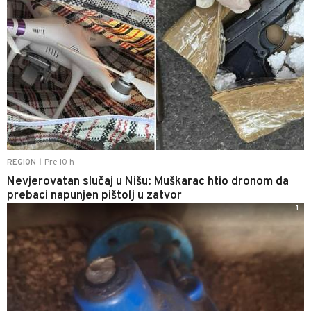
Pre 10 h
REGION
|
Nevjerovatan slučaj u Nišu: Muškarac htio dronom da
prebaci napunjen pištolj u zatvor
1