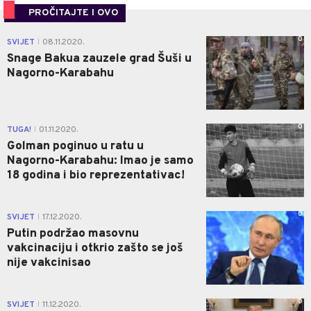
PROČITAJTE I OVO
0
SVIJET
08.11.2020.
|
Snage Bakua zauzele grad Šuši u
Nagorno-Karabahu
0
TUGA!
01.11.2020.
|
Golman poginuo u ratu u
Nagorno-Karabahu: Imao je samo
18 godina i bio reprezentativac!
0
SVIJET
17.12.2020.
|
Putin podržao masovnu
vakcinaciju i otkrio zašto se još
nije vakcinisao
0
SVIJET
11.12.2020.
|