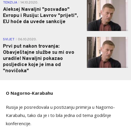
0
TENZIJA
14.10.2020.
|
Aleksej Navaljni "posvađao"
Evropu i Rusiju: Lavrov "prijeti",
EU hoće da uvede sankcije
0
SVIJET
06.10.2020.
|
Prvi put nakon trovanja:
Obavještajne službe su mi ovo
uradile! Navaljni pokazao
posljedice koje je ima od
"novičoka"
O Nagorno-Karabahu
Rusija je posredovala u postizanju primirja u Nagorno-
Karabahu, tako da je i to bila jedna od tema godišnje
konferencije.