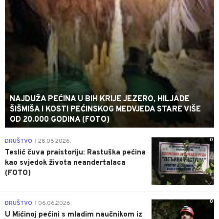
NAJDUŽA PEĆINA U BIH KRIJE JEZERO, HILJADE
ŠIŠMIŠA I KOSTI PEĆINSKOG MEDVJEDA STARE VIŠE
OD 20.000 GODINA (FOTO)
0
DRUŠTVO
28.06.2026.
|
Teslić čuva praistoriju: Rastuška pećina
kao svjedok života neandertalaca
(FOTO)
0
DRUŠTVO
06.06.2026.
|
U Mićinoj pećini s mladim naučnikom iz