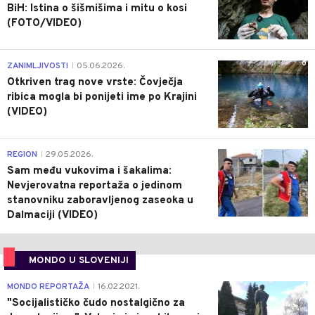
BiH: Istina o šišmišima i mitu o kosi
(FOTO/VIDEO)
0
ZANIMLJIVOSTI
05.06.2026.
|
Otkriven trag nove vrste: Čovječja
ribica mogla bi ponijeti ime po Krajini
(VIDEO)
0
REGION
29.05.2026.
|
Sam među vukovima i šakalima:
Nevjerovatna reportaža o jedinom
stanovniku zaboravljenog zaseoka u
Dalmaciji (VIDEO)
MONDO U SLOVENIJI
4
MONDO REPORTAŽA
16.02.2021.
|
"Socijalističko čudo nostalgično za