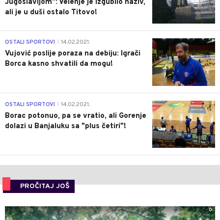
Jugoslavijom": Velenje je izgubilo naziv,
ali je u duši ostalo Titovo!
1
OSTALI SPORTOVI
14.02.2021.
|
Vujović poslije poraza na debiju: Igrači
Borca kasno shvatili da mogu!
3
OSTALI SPORTOVI
14.02.2021.
|
Borac potonuo, pa se vratio, ali Gorenje
dolazi u Banjaluku sa "plus četiri"!
PROČITAJ JOŠ
0