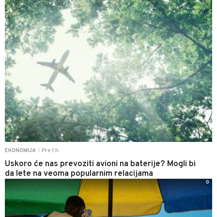
Pre 1 h
EKONOMIJA
|
Uskoro će nas prevoziti avioni na baterije? Mogli bi
da lete na veoma popularnim relacijama
0