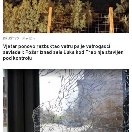
Pre 12 h
DRUŠTVO
|
Vjetar ponovo razbuktao vatru pa je vatrogasci
savladali: Požar iznad sela Luka kod Trebinja stavljen
pod kontrolu
0