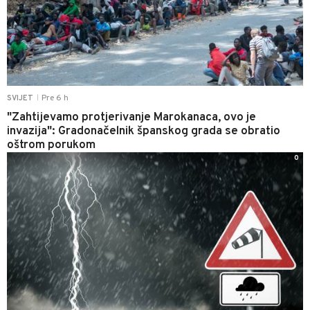
Pre 6 h
SVIJET
|
"Zahtijevamo protjerivanje Marokanaca, ovo je
invazija": Gradonačelnik španskog grada se obratio
oštrom porukom
0