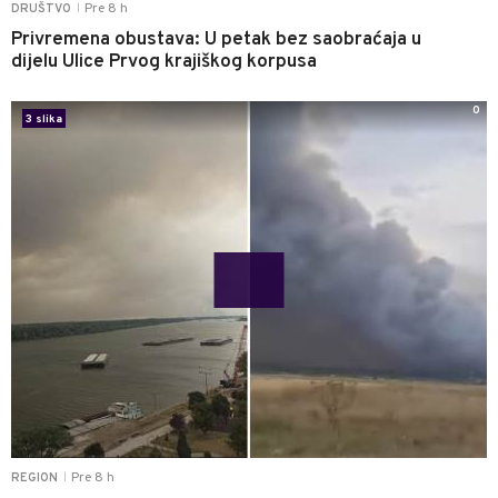
Pre 8 h
DRUŠTVO
|
Privremena obustava: U petak bez saobraćaja u
dijelu Ulice Prvog krajiškog korpusa
0
3 slika
Pre 8 h
REGION
|