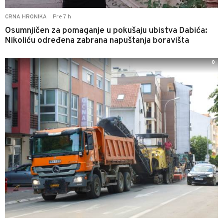
Pre 7 h
CRNA HRONIKA
|
Osumnjičen za pomaganje u pokušaju ubistva Dabića:
Nikoliću određena zabrana napuštanja boravišta
0