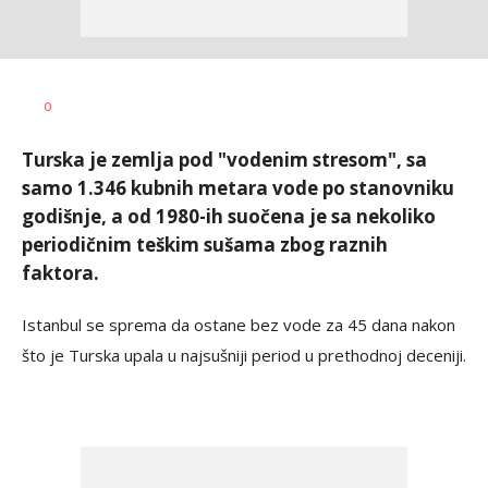
Dragana
AUTOR
0
Božić
Turska je zemlja pod "vodenim stresom", sa
samo 1.346 kubnih metara vode po stanovniku
godišnje, a od 1980-ih suočena je sa nekoliko
periodičnim teškim sušama zbog raznih
faktora.
Istanbul se sprema da ostane bez vode za 45 dana nakon
što je Turska upala u najsušniji period u prethodnoj deceniji.