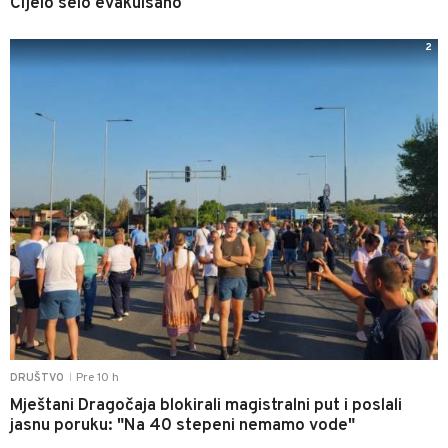
Cijelo selo evakuisano
2
Pre 10 h
DRUŠTVO
|
Mještani Dragočaja blokirali magistralni put i poslali
jasnu poruku: "Na 40 stepeni nemamo vode"