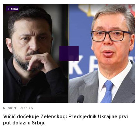
1
4 slika
Pre 10 h
REGION
|
Vučić dočekuje Zelenskog: Predsjednik Ukrajine prvi
put dolazi u Srbiju