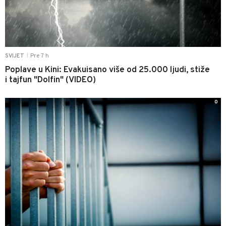
Pre 7 h
SVIJET
|
Poplave u Kini: Evakuisano više od 25.000 ljudi, stiže
i tajfun "Dolfin" (VIDEO)
0