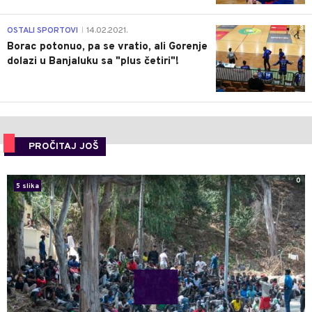
3
OSTALI SPORTOVI
14.02.2021.
|
Borac potonuo, pa se vratio, ali Gorenje
dolazi u Banjaluku sa "plus četiri"!
PROČITAJ JOŠ
0
5 slika