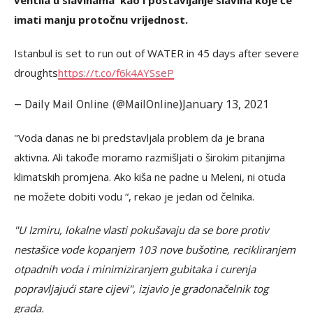
ventila u slavinama kao i postavljanje slavina koje će
imati manju protočnu vrijednost.
Istanbul is set to run out of WATER in 45 days after severe
droughts
https://t.co/f6k4AYSseP
January 13, 2021
— Daily Mail Online (@MailOnline)
"Voda danas ne bi predstavljala problem da je brana
aktivna. Ali takođe moramo razmišljati o širokim pitanjima
klimatskih promjena. Ako kiša ne padne u Meleni, ni otuda
ne možete dobiti vodu “, rekao je jedan od čelnika.
"U Izmiru, lokalne vlasti pokušavaju da se bore protiv
nestašice vode kopanjem 103 nove bušotine, recikliranjem
otpadnih voda i minimiziranjem gubitaka i curenja
popravljajući stare cijevi", izjavio je gradonačelnik tog
grada.