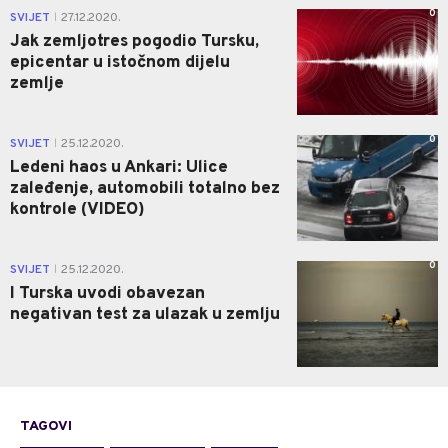
0
SVIJET
27.12.2020.
|
Jak zemljotres pogodio Tursku,
epicentar u istočnom dijelu
zemlje
0
SVIJET
25.12.2020.
|
Ledeni haos u Ankari: Ulice
zaleđenje, automobili totalno bez
kontrole (VIDEO)
0
SVIJET
25.12.2020.
|
I Turska uvodi obavezan
negativan test za ulazak u zemlju
TAGOVI