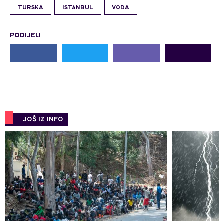
TURSKA
ISTANBUL
VODA
PODIJELI
JOŠ IZ INFO
0