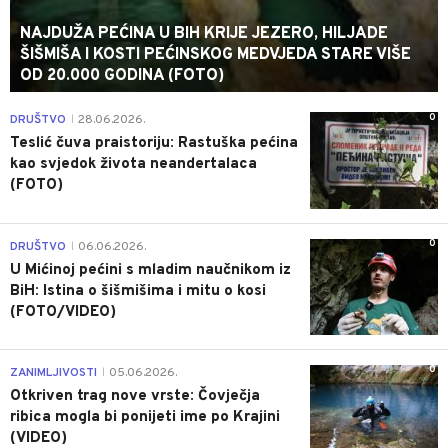
NAJDUŽA PEĆINA U BIH KRIJE JEZERO, HILJADE
ŠIŠMIŠA I KOSTI PEĆINSKOG MEDVJEDA STARE VIŠE
OD 20.000 GODINA (FOTO)
0
DRUŠTVO
28.06.2026.
|
Teslić čuva praistoriju: Rastuška pećina
kao svjedok života neandertalaca
(FOTO)
0
DRUŠTVO
06.06.2026.
|
U Mićinoj pećini s mladim naučnikom iz
BiH: Istina o šišmišima i mitu o kosi
(FOTO/VIDEO)
0
ZANIMLJIVOSTI
05.06.2026.
|
Otkriven trag nove vrste: Čovječja
ribica mogla bi ponijeti ime po Krajini
(VIDEO)