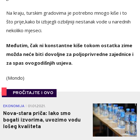
Na kraju, turskim gradovima je potrebno mnogo kiše i to
što prije,kako bi izbjegli ozbiljniji nestanak vode u narednih
nekoliko mjeseci.
Međutim, čak ni konstantne kiše tokom ostatka zime
možda neće biti dovoljne za poljoprivredne zajednice i
za spas ovogodišnjih usjeva.
(Mondo)
PROČITAJTE I OVO
1
EKONOMIJA
01.01.2021.
|
Nova-stara priča: Iako smo
bogati izvorima, uvozimo vodu
lošeg kvaliteta