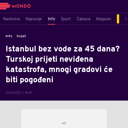
Naslovna
Najnovije
Info
Sport
Zabava
Magazin
M
Info
Svijet
Istanbul bez vode za 45 dana?
Turskoj prijeti neviđena
katastrofa, mnogi gradovi će
biti pogođeni
13.01.2021. / 18:41