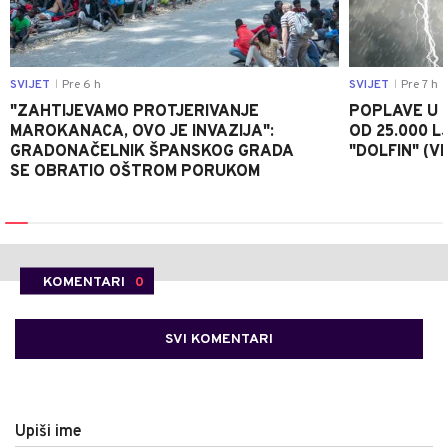
SVIJET
Pre 6 h
SVIJET
Pre 7 h
|
|
"ZAHTIJEVAMO PROTJERIVANJE
POPLAVE U K
MAROKANACA, OVO JE INVAZIJA":
OD 25.000 LJ
GRADONAČELNIK ŠPANSKOG GRADA
"DOLFIN" (V
SE OBRATIO OŠTROM PORUKOM
KOMENTARI
0
SVI KOMENTARI
Upiši ime