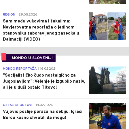
0
REGION
29.05.2026.
|
Sam među vukovima i šakalima:
Nevjerovatna reportaža o jedinom
stanovniku zaboravljenog zaseoka u
Dalmaciji (VIDEO)
MONDO U SLOVENIJI
4
MONDO REPORTAŽA
16.02.2021.
|
"Socijalističko čudo nostalgično za
Jugoslavijom": Velenje je izgubilo naziv,
ali je u duši ostalo Titovo!
1
OSTALI SPORTOVI
14.02.2021.
|
Vujović poslije poraza na debiju: Igrači
Borca kasno shvatili da mogu!