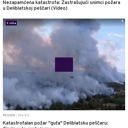
Nezapamćena katastrofa: Zastrašujući snimci požara
u Deliblatskoj peščari (Video)
0
3 slika
Pre 9 h
REGION
|
Katastrofalan požar "guta" Deliblatsku peščaru: