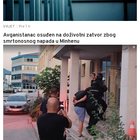
Pre 7 h
SVIJET
|
Avganistanac osuđen na doživotni zatvor zbog
smrtonosnog napada u Minhenu
0