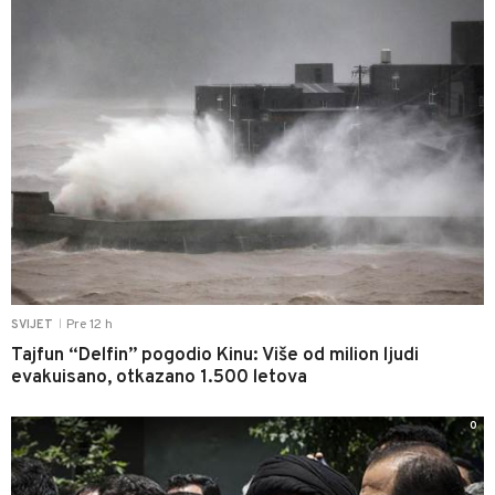
Pre 12 h
SVIJET
|
Tajfun “Delfin” pogodio Kinu: Više od milion ljudi
evakuisano, otkazano 1.500 letova
0