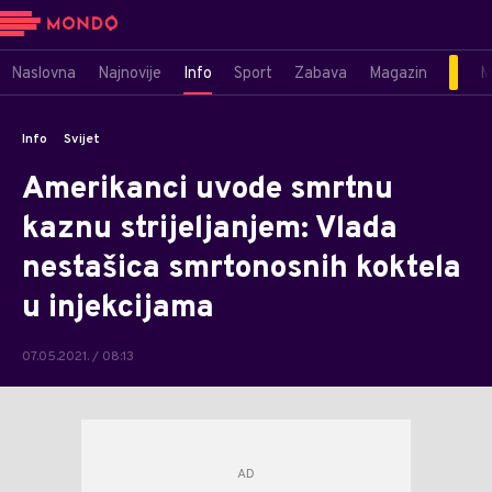
Naslovna
Najnovije
Info
Sport
Zabava
Magazin
M
Info
Svijet
Amerikanci uvode smrtnu
kaznu strijeljanjem: Vlada
nestašica smrtonosnih koktela
u injekcijama
07.05.2021. / 08:13