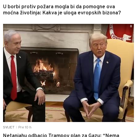
U borbi protiv požara mogla bi da pomogne ova
moćna životinja: Kakva je uloga evropskih bizona?
0
Pre 10 h
SVIJET
|
Netanjahu odbacio Trampov plan za Gazu: “Nema