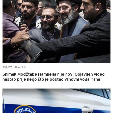
Pre 12 h
SVIJET
|
Snimak Modžtabe Hamneija nije nov: Objavljen video
nastao prije nego što je postao vrhovni vođa Irana
0