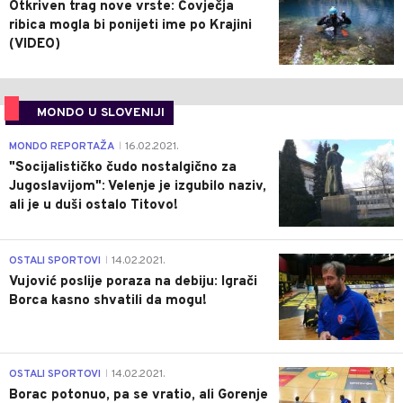
Otkriven trag nove vrste: Čovječja
ribica mogla bi ponijeti ime po Krajini
(VIDEO)
MONDO U SLOVENIJI
4
MONDO REPORTAŽA
16.02.2021.
|
"Socijalističko čudo nostalgično za
Jugoslavijom": Velenje je izgubilo naziv,
ali je u duši ostalo Titovo!
1
OSTALI SPORTOVI
14.02.2021.
|
Vujović poslije poraza na debiju: Igrači
Borca kasno shvatili da mogu!
3
OSTALI SPORTOVI
14.02.2021.
|
Borac potonuo, pa se vratio, ali Gorenje