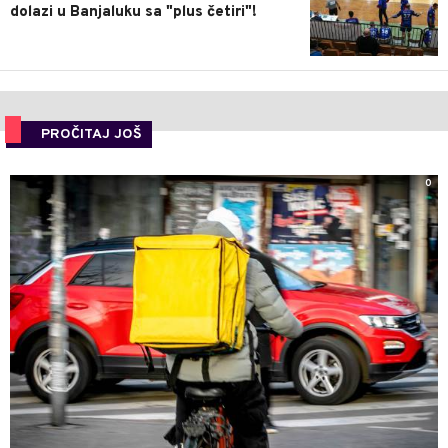
dolazi u Banjaluku sa "plus četiri"!
PROČITAJ JOŠ
0