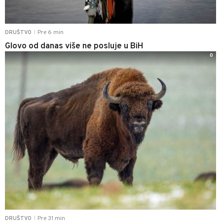
Pre 6 min
DRUŠTVO
|
Glovo od danas više ne posluje u BiH
0
Pre 31 min
DRUŠTVO
|