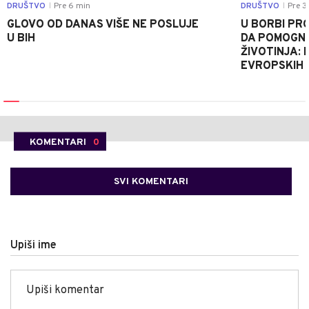
DRUŠTVO
Pre 6 min
DRUŠTVO
Pre 3
|
|
GLOVO OD DANAS VIŠE NE POSLUJE
U BORBI PR
U BIH
DA POMOGNE
ŽIVOTINJA: 
EVROPSKIH 
KOMENTARI
0
SVI KOMENTARI
Upiši ime