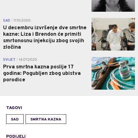
1
SAD
17.10.2020.
|
U decembru izvršenje dve smrtne
kazne: Liza i Brendon će primiti
smrtonosnu injekciju zbog svojih
zločina
0
SVIJET
14.07.2020.
|
Prva smrtna kazna poslije 17
godina: Pogubljen zbog ubistva
porodice
TAGOVI
SAD
SMRTNA KAZNA
PODIJELI