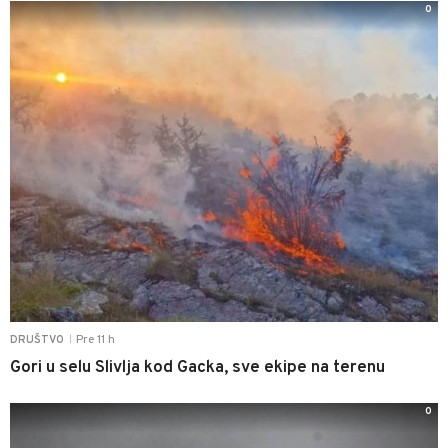
0
Pre 11 h
DRUŠTVO
|
Gori u selu Slivlja kod Gacka, sve ekipe na terenu
0