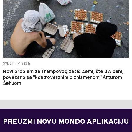
Pre 13 h
SVIJET
|
Novi problem za Trampovog zeta: Zemljište u Albaniji
povezano sa "kontroverznim biznismenom" Arturom
Šehuom
PREUZMI NOVU MONDO APLIKACIJU