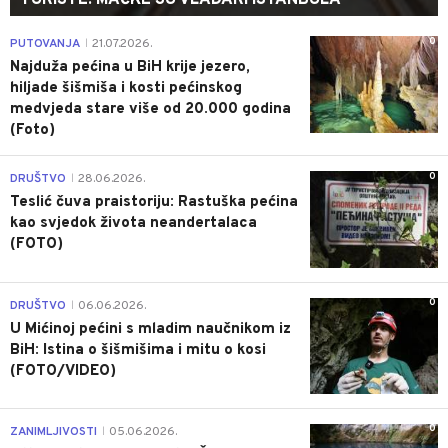
TURISTE: MAČKE SU VLADARI ISTANBULA
0
PUTOVANJA
21.07.2026.
|
Najduža pećina u BiH krije jezero,
hiljade šišmiša i kosti pećinskog
medvjeda stare više od 20.000 godina
(Foto)
0
DRUŠTVO
28.06.2026.
|
Teslić čuva praistoriju: Rastuška pećina
kao svjedok života neandertalaca
(FOTO)
0
DRUŠTVO
06.06.2026.
|
U Mićinoj pećini s mladim naučnikom iz
BiH: Istina o šišmišima i mitu o kosi
(FOTO/VIDEO)
0
ZANIMLJIVOSTI
05.06.2026.
|