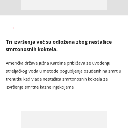
Dragana
AUTOR
0
Božić
Tri izvršenja već su odložena zbog nestašice
smrtonosnih koktela.
Američka država Južna Karolina približava se uvođenju
streljačkog voda u metode pogubljenja osuđenih na smrt u
trenutku kad vlada nestašica smrtonosnih koktela za
izvršenje smrtne kazne injekcijama.