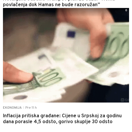
povlačenja dok Hamas ne bude razoružan”
0
Pre 11 h
EKONOMIJA
|
Inflacija pritiska građane: Cijene u Srpskoj za godinu
dana porasle 4,5 odsto, gorivo skuplje 30 odsto