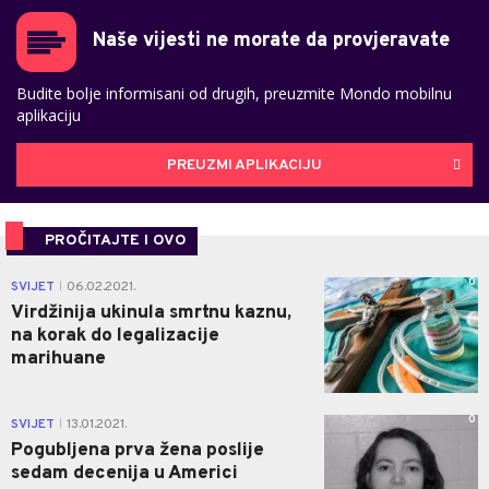
Naše vijesti ne morate da provjeravate
Budite bolje informisani od drugih, preuzmite Mondo mobilnu
aplikaciju
PREUZMI APLIKACIJU
PROČITAJTE I OVO
0
SVIJET
06.02.2021.
|
Virdžinija ukinula smrtnu kaznu,
na korak do legalizacije
marihuane
0
SVIJET
13.01.2021.
|
Pogubljena prva žena poslije
sedam decenija u Americi