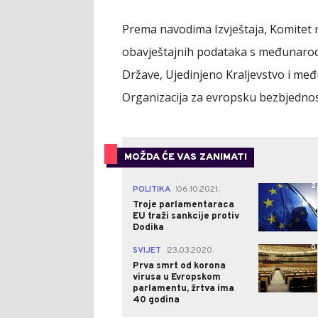
Prema navodima Izvještaja, Komitet 
obavještajnih podataka s međunarod
Države, Ujedinjeno Kraljevstvo i me
Organizacija za evropsku bezbjednos
MOŽDA ĆE VAS ZANIMATI
2
POLITIKA
06.10.2021.
|
Troje parlamentaraca
EU traži sankcije protiv
Dodika
0
SVIJET
23.03.2020.
|
Prva smrt od korona
virusa u Evropskom
parlamentu, žrtva ima
40 godina