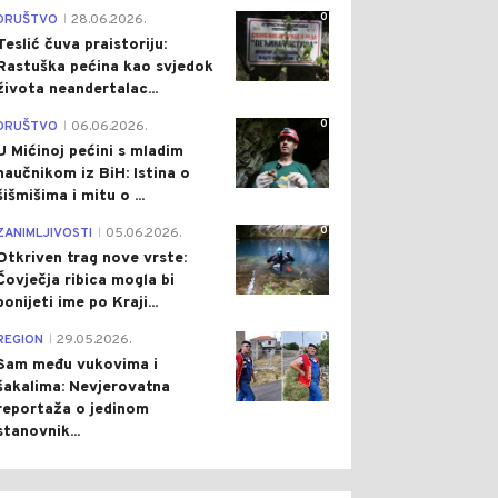
0
DRUŠTVO
28.06.2026.
|
Teslić čuva praistoriju:
Rastuška pećina kao svjedok
života neandertalac...
0
DRUŠTVO
06.06.2026.
|
U Mićinoj pećini s mladim
naučnikom iz BiH: Istina o
šišmišima i mitu o ...
0
ZANIMLJIVOSTI
05.06.2026.
|
Otkriven trag nove vrste:
Čovječja ribica mogla bi
ponijeti ime po Kraji...
0
REGION
29.05.2026.
|
Sam među vukovima i
šakalima: Nevjerovatna
reportaža o jedinom
stanovnik...