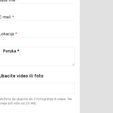
Vaše ime
*
E-mail
*
Lokacija
*
Ubacite video ili foto
Možete da ubacite do 3 fotografije ili videa. Ne
smije biti više od 25 MB.