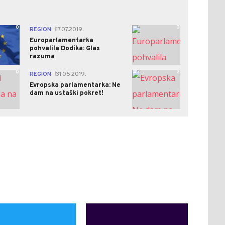
0
0
REGION
17.07.2019.
|
Europarlamentarka
pohvalila Dodika: Glas
razuma
0
2
REGION
31.05.2019.
|
Evropska parlamentarka: Ne
dam na ustaški pokret!