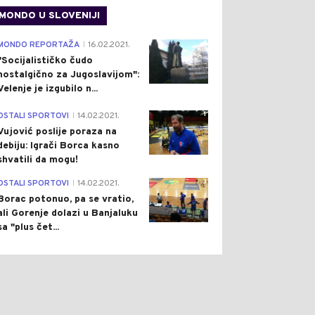
MONDO U SLOVENIJI
4
MONDO REPORTAŽA
16.02.2021.
|
"Socijalističko čudo
nostalgično za Jugoslavijom":
Velenje je izgubilo n...
1
OSTALI SPORTOVI
14.02.2021.
|
Vujović poslije poraza na
debiju: Igrači Borca kasno
shvatili da mogu!
3
OSTALI SPORTOVI
14.02.2021.
|
Borac potonuo, pa se vratio,
ali Gorenje dolazi u Banjaluku
sa "plus čet...