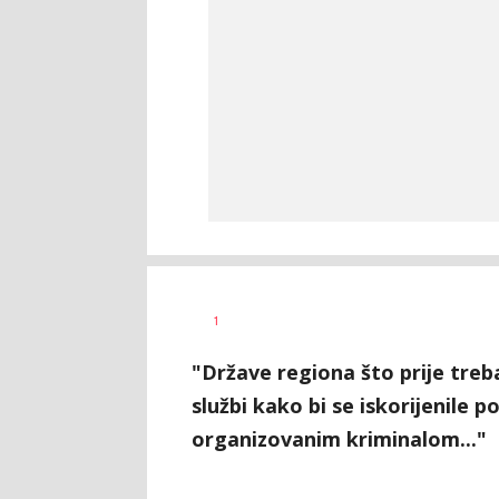
Siniša
AUTOR
1
Stanić
"Države regiona što prije treb
službi kako bi se iskorijenile p
organizovanim kriminalom..."