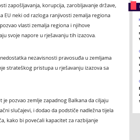
i zapošljavanja, korupcija, zarobljavanje države,
a EU neki od razloga ranjivosti zemalja regiona
pozvao vlasti zemalja regiona i njihove
u svoje napore u rješavanju tih izazova.
og nedostatka nezavisnosti pravosuđa u zemljama
je strateškog pristupa u rješavanju izazova sa
je pozvao zemlje zapadnog Balkana da ciljaju
čni slučajevi, i dodao da podstiče nadležna tijela
ča, kako bi povećali kapacitet za razbijanje