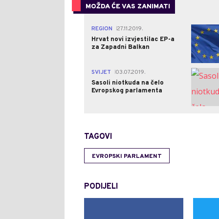
MOŽDA ĆE VAS ZANIMATI
REGION
27.11.2019.
|
Hrvat novi izvjestilac EP-a
za Zapadni Balkan
SVIJET
03.07.2019.
|
Sasoli niotkuda na čelo
Evropskog parlamenta
TAGOVI
EVROPSKI PARLAMENT
PODIJELI