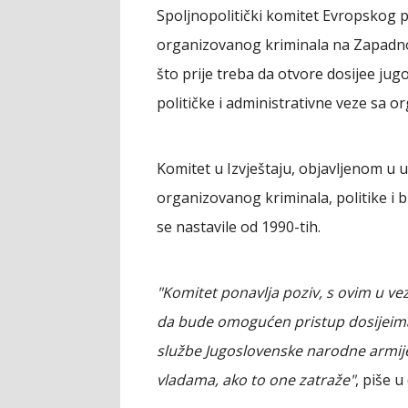
Spoljnopolitički komitet Evropskog pa
organizovanog kriminala na Zapadno
što prije treba da otvore dosijee jugo
političke i administrativne veze sa 
Komitet u Izvještaju, objavljenom u
organizovanog kriminala, politike i b
se nastavile od 1990-tih.
"Komitet ponavlja poziv, s ovim u vezi
da bude omogućen pristup dosijeima 
službe Jugoslovenske narodne armije 
vladama, ako to one zatraže"
, piše 