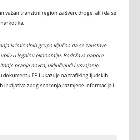
n važan tranzitni region za šverc droge, ali i da se
 narkotika.
ranja kriminalnih grupa ključno da se zaustave
ov upliv u legalnu ekonomiju. Podržava napore
tanje pranja novca, uključujući i usvajanje
 u dokumentu EP i ukazuje na trafiking ljudskih
ih inicijativa zbog snaženja razmjene informacija i