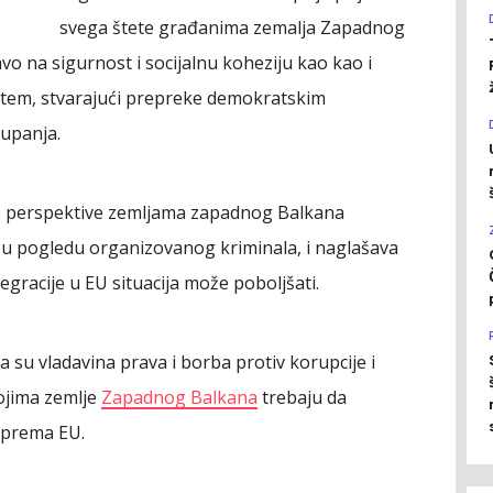
svega štete građanima zemalja Zapadnog
vo na sigurnost i socijalnu koheziju kao kao i
stem, stvarajući prepreke demokratskim
tupanja.
ke perspektive zemljama zapadnog Balkana
u u pogledu organizovanog kriminala, i naglašava
gracije u EU situacija može poboljšati.
a su vladavina prava i borba protiv korupcije i
ojima zemlje
Zapadnog Balkana
trebaju da
 prema EU.