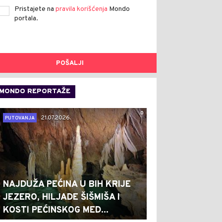
Pristajete na
pravila korišćenja
Mondo
portala.
POŠALJI
MONDO REPORTAŽE
0
21.07.2026.
PUTOVANJA
NAJDUŽA PEĆINA U BIH KRIJE
JEZERO, HILJADE ŠIŠMIŠA I
KOSTI PEĆINSKOG MED...