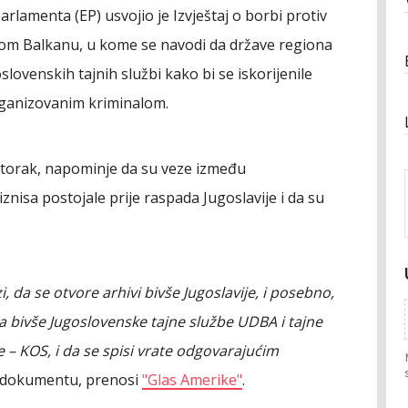
rlamenta (EP) usvojio je Izvještaj o borbi protiv
m Balkanu, u kome se navodi da države regiona
slovenskih tajnih službi kako bi se iskorijenile
organizovanim kriminalom.
 utorak, napominje da su veze između
iznisa postojale prije raspada Jugoslavije i da su
, da se otvore arhivi bivše Jugoslavije, i posebno,
bivše Jugoslovenske tajne službe UDBA i tajne
– KOS, i da se spisi vrate odgovarajućim
u dokumentu, prenosi
"Glas Amerike"
.