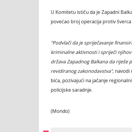
U Komitetu ističu da je Zapadni Balka
povećao broj operacija protiv šverca
"Podvlači da je spriječavanje finansi
kriminalne aktivnosti i spriječi njih
država Zapadnog Balkana da riješe pi
revidiranog zakonodavstva"
, navodi
bića, pozivajući na jačanje regionaln
policijske saradnje.
(Mondo)