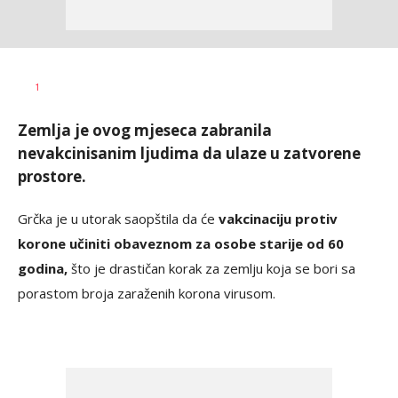
Dragana
AUTOR
1
Božić
Zemlja je ovog mjeseca zabranila
nevakcinisanim ljudima da ulaze u zatvorene
prostore.
Grčka je u utorak saopštila da će
vakcinaciju protiv
korone učiniti obaveznom za osobe starije od 60
godina,
što je drastičan korak za zemlju koja se bori sa
porastom broja zaraženih korona virusom.