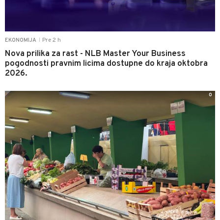
Pre 2 h
EKONOMIJA
|
Nova prilika za rast - NLB Master Your Business
pogodnosti pravnim licima dostupne do kraja oktobra
2026.
0