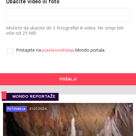
Ubacite video ili foto
Možete da ubacite do 3 fotografije ili videa. Ne smije biti
više od 25 MB.
Pristajete na
Mondo portala.
pravila korišćenja
POŠALJI
MONDO REPORTAŽE
0
21.07.2026.
PUTOVANJA