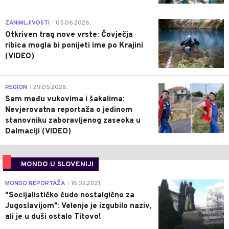
0
ZANIMLJIVOSTI
05.06.2026.
|
Otkriven trag nove vrste: Čovječja
ribica mogla bi ponijeti ime po Krajini
(VIDEO)
0
REGION
29.05.2026.
|
Sam među vukovima i šakalima:
Nevjerovatna reportaža o jedinom
stanovniku zaboravljenog zaseoka u
Dalmaciji (VIDEO)
MONDO U SLOVENIJI
4
MONDO REPORTAŽA
16.02.2021.
|
"Socijalističko čudo nostalgično za
Jugoslavijom": Velenje je izgubilo naziv,
ali je u duši ostalo Titovo!