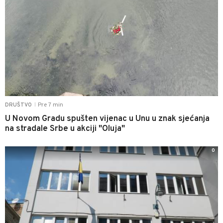
Pre 7 min
DRUŠTVO
|
U Novom Gradu spušten vijenac u Unu u znak sjećanja
na stradale Srbe u akciji "Oluja"
0