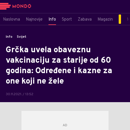
Naslovna
Najnovije
Info
Sport
Zabava
Magazin
M
Info
Svijet
Grčka uvela obaveznu
vakcinaciju za starije od 60
godina: Određene i kazne za
one koji ne žele
30.11.2021. / 13:52