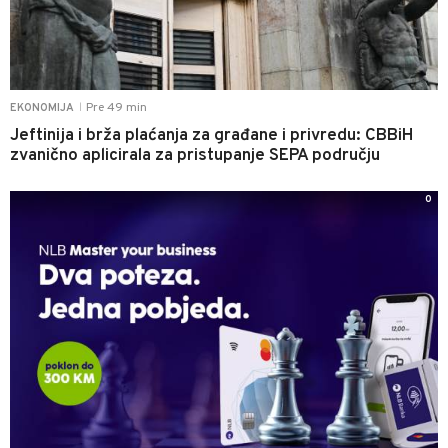
Pre 49 min
EKONOMIJA
|
Jeftinija i brža plaćanja za građane i privredu: CBBiH
zvanično aplicirala za pristupanje SEPA području
0