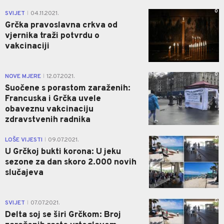
0
SVIJET
04.11.2021.
|
Grčka pravoslavna crkva od
vjernika traži potvrdu o
vakcinaciji
0
NOVE MJERE
12.07.2021.
|
Suočene s porastom zaraženih:
Francuska i Grčka uvele
obaveznu vakcinaciju
zdravstvenih radnika
0
LOŠE VIJESTI
09.07.2021.
|
U Grčkoj bukti korona: U jeku
sezone za dan skoro 2.000 novih
slučajeva
0
SVIJET
07.07.2021.
|
Delta soj se širi Grčkom: Broj