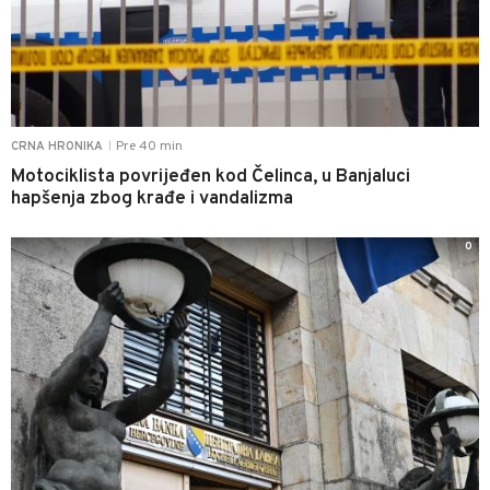
Pre 40 min
CRNA HRONIKA
|
Motociklista povrijeđen kod Čelinca, u Banjaluci
hapšenja zbog krađe i vandalizma
0