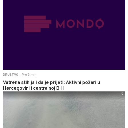
Pre 3 min
DRUŠTVO
|
Vatrena stihija i dalje prijeti: Aktivni požari u
Hercegovini i centralnoj BiH
0