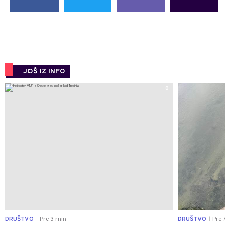
JOŠ IZ INFO
0
DRUŠTVO
Pre 3 min
DRUŠTVO
Pre 7
|
|