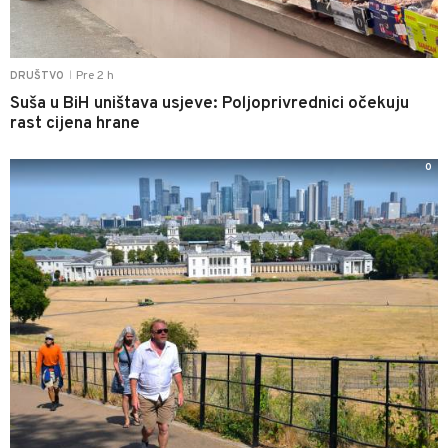
Pre 2 h
DRUŠTVO
|
Suša u BiH uništava usjeve: Poljoprivrednici očekuju
rast cijena hrane
0