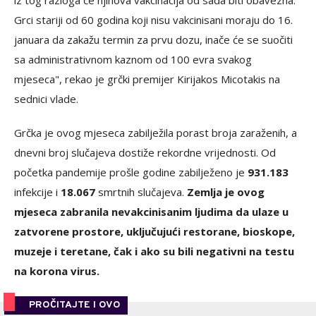
iz tog razloga će njihova vakcinacija od sada biti obavezna.
Grci stariji od 60 godina koji nisu vakcinisani moraju do 16.
januara da zakažu termin za prvu dozu, inače će se suočiti
sa administrativnom kaznom od 100 evra svakog
mjeseca", rekao je grčki premijer Kirijakos Micotakis na
sednici vlade.
Grčka je ovog mjeseca zabilježila porast broja zaraženih, a
dnevni broj slučajeva dostiže rekordne vrijednosti. Od
početka pandemije prošle godine zabilježeno je
931.183
infekcije i
18.067
smrtnih slučajeva.
Zemlja je ovog
mjeseca zabranila nevakcinisanim ljudima da ulaze u
zatvorene prostore, uključujući restorane, bioskope,
muzeje i teretane, čak i ako su bili negativni na testu
na korona virus.
PROČITAJTE I OVO