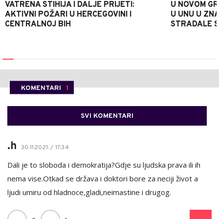
VATRENA STIHIJA I DALJE PRIJETI:
U NOVOM GR
AKTIVNI POŽARI U HERCEGOVINI I
U UNU U ZN
CENTRALNOJ BIH
STRADALE SR
KOMENTARI
1
SVI KOMENTARI
.h
30.11.2021. / 17:34
Dali je to sloboda i demokratija?Gdje su ljudska prava ili ih
nema vise.Otkad se država i doktori bore za neciji život a
ljudi umiru od hladnoce,gladi,neimastine i drugog.