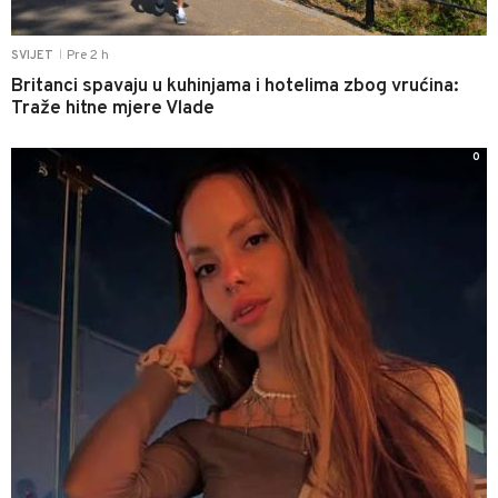
Pre 2 h
SVIJET
|
Britanci spavaju u kuhinjama i hotelima zbog vrućina:
Traže hitne mjere Vlade
0