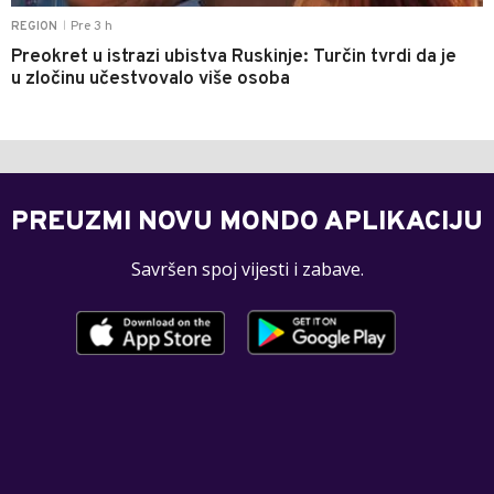
Pre 3 h
REGION
|
Preokret u istrazi ubistva Ruskinje: Turčin tvrdi da je
u zločinu učestvovalo više osoba
PREUZMI NOVU MONDO APLIKACIJU
Savršen spoj vijesti i zabave.