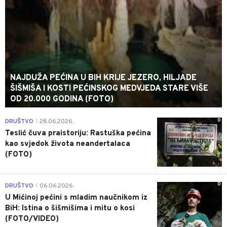
NAJDUŽA PEĆINA U BIH KRIJE JEZERO, HILJADE
ŠIŠMIŠA I KOSTI PEĆINSKOG MEDVJEDA STARE VIŠE
OD 20.000 GODINA (FOTO)
0
DRUŠTVO
28.06.2026.
|
Teslić čuva praistoriju: Rastuška pećina
kao svjedok života neandertalaca
(FOTO)
0
DRUŠTVO
06.06.2026.
|
U Mićinoj pećini s mladim naučnikom iz
BiH: Istina o šišmišima i mitu o kosi
(FOTO/VIDEO)