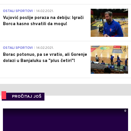
1
OSTALI SPORTOVI
14.02.2021.
|
Vujović poslije poraza na debiju: Igrači
Borca kasno shvatili da mogu!
3
OSTALI SPORTOVI
14.02.2021.
|
Borac potonuo, pa se vratio, ali Gorenje
dolazi u Banjaluku sa "plus četiri"!
PROČITAJ JOŠ
0