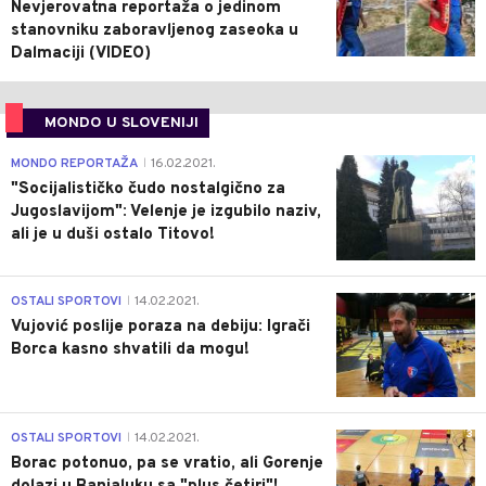
Nevjerovatna reportaža o jedinom
stanovniku zaboravljenog zaseoka u
Dalmaciji (VIDEO)
MONDO U SLOVENIJI
4
MONDO REPORTAŽA
16.02.2021.
|
"Socijalističko čudo nostalgično za
Jugoslavijom": Velenje je izgubilo naziv,
ali je u duši ostalo Titovo!
1
OSTALI SPORTOVI
14.02.2021.
|
Vujović poslije poraza na debiju: Igrači
Borca kasno shvatili da mogu!
3
OSTALI SPORTOVI
14.02.2021.
|
Borac potonuo, pa se vratio, ali Gorenje