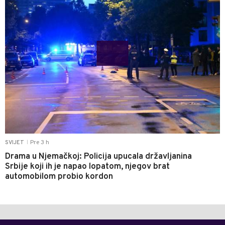
Pre 3 h
SVIJET
|
Drama u Njemačkoj: Policija upucala državljanina
Srbije koji ih je napao lopatom, njegov brat
automobilom probio kordon