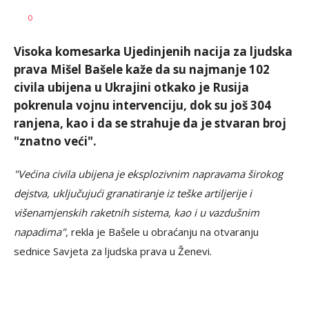
Željko
AUTOR
0
Svitlica
Visoka komesarka Ujedinjenih nacija za ljudska
prava Mišel Bašele kaže da su najmanje 102
civila ubijena u Ukrajini otkako je Rusija
pokrenula vojnu intervenciju, dok su još 304
ranjena, kao i da se strahuje da je stvaran broj
"znatno veći".
"Većina civila ubijena je eksplozivnim napravama širokog
dejstva, uključujući granatiranje iz teške artiljerije i
višenamjenskih raketnih sistema, kao i u vazdušnim
napadima",
rekla je Bašele u obraćanju na otvaranju
sednice Savjeta za ljudska prava u Ženevi.