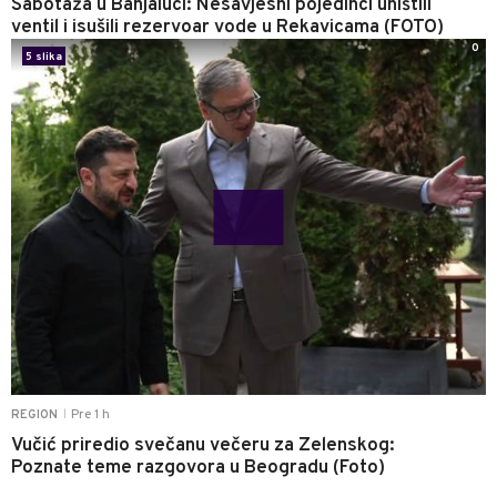
Sabotaža u Banjaluci: Nesavjesni pojedinci uništili
ventil i isušili rezervoar vode u Rekavicama (FOTO)
0
5 slika
Pre 1 h
REGION
|
Vučić priredio svečanu večeru za Zelenskog:
Poznate teme razgovora u Beogradu (Foto)