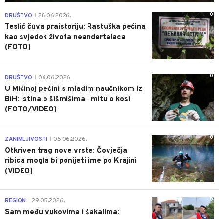
0
DRUŠTVO
28.06.2026.
|
Teslić čuva praistoriju: Rastuška pećina
kao svjedok života neandertalaca
(FOTO)
0
DRUŠTVO
06.06.2026.
|
U Mićinoj pećini s mladim naučnikom iz
BiH: Istina o šišmišima i mitu o kosi
(FOTO/VIDEO)
0
ZANIMLJIVOSTI
05.06.2026.
|
Otkriven trag nove vrste: Čovječja
ribica mogla bi ponijeti ime po Krajini
(VIDEO)
0
REGION
29.05.2026.
|
Sam među vukovima i šakalima: