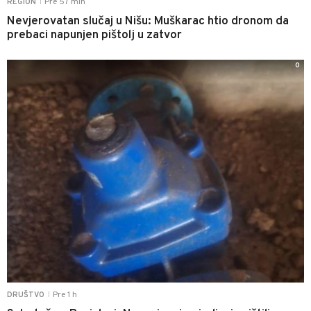
Pre 57 min
REGION
|
Nevjerovatan slučaj u Nišu: Muškarac htio dronom da
prebaci napunjen pištolj u zatvor
0
Pre 1 h
DRUŠTVO
|