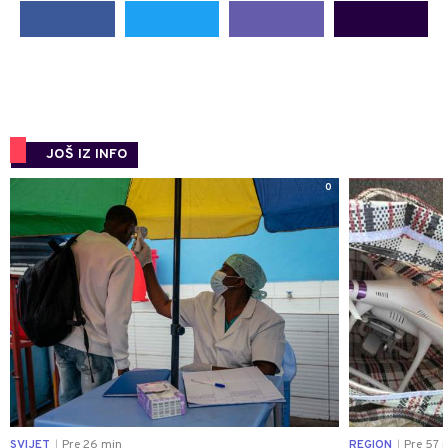
JOŠ IZ INFO
0
SVIJET
Pre 26 min
REGION
Pre 57 
|
|