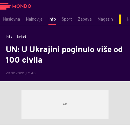
Naslovna
Najnovije
Info
Sport
Zabava
Magazin
M
Info
Svijet
UN: U Ukrajini poginulo više od
100 civila
28.02.2022. / 11:48