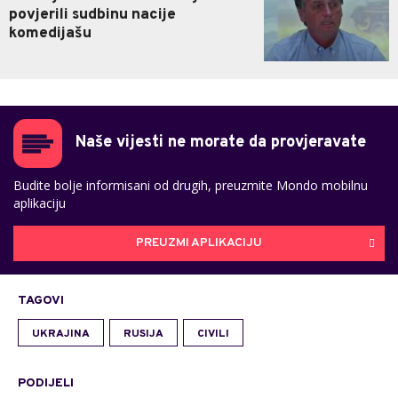
povjerili sudbinu nacije
komedijašu
Naše vijesti ne morate da provjeravate
Budite bolje informisani od drugih, preuzmite Mondo mobilnu
aplikaciju
PREUZMI APLIKACIJU
TAGOVI
UKRAJINA
RUSIJA
CIVILI
PODIJELI