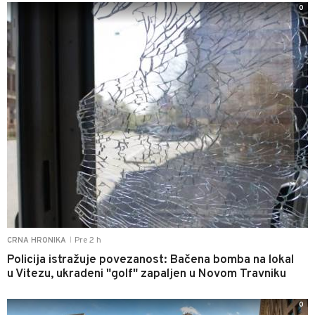
0
Pre 2 h
CRNA HRONIKA
|
Policija istražuje povezanost: Bačena bomba na lokal
u Vitezu, ukradeni "golf" zapaljen u Novom Travniku
0