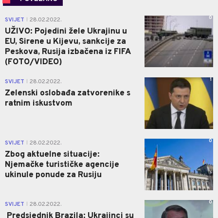
0
SVIJET
28.02.2022.
|
UŽIVO: Pojedini žele Ukrajinu u
EU, Sirene u Kijevu, sankcije za
Peskova, Rusija izbačena iz FIFA
(FOTO/VIDEO)
1
SVIJET
28.02.2022.
|
Zelenski oslobađa zatvorenike s
ratnim iskustvom
0
SVIJET
28.02.2022.
|
Zbog aktuelne situacije:
Njemačke turističke agencije
ukinule ponude za Rusiju
0
SVIJET
28.02.2022.
|
Predsjednik Brazila: Ukrajinci su