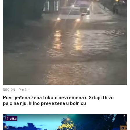
Pre 3 h
REGION
|
Povrijeđena žena tokom nevremena u Srbiji: Drvo
palo na nju, hitno prevezena u bolnicu
0
7 slika