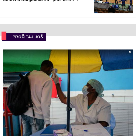
dolazi u Banjaluku sa "plus četiri"!
PROČITAJ JOŠ
0