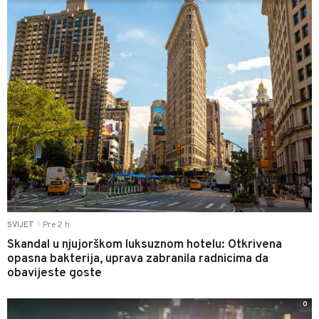
Pre 2 h
SVIJET
|
Skandal u njujorškom luksuznom hotelu: Otkrivena
opasna bakterija, uprava zabranila radnicima da
obavijeste goste
0