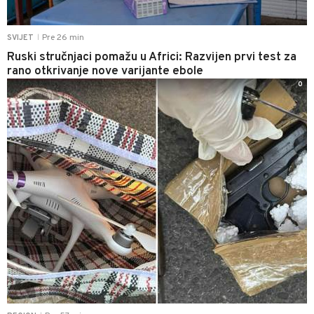
Pre 26 min
SVIJET
|
Ruski stručnjaci pomažu u Africi: Razvijen prvi test za
rano otkrivanje nove varijante ebole
0