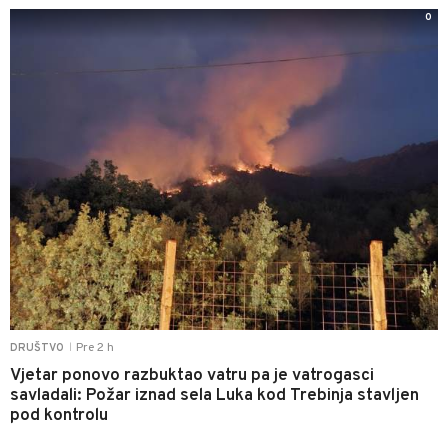
0
Pre 2 h
DRUŠTVO
|
Vjetar ponovo razbuktao vatru pa je vatrogasci
savladali: Požar iznad sela Luka kod Trebinja stavljen
pod kontrolu