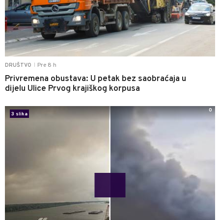
Pre 8 h
DRUŠTVO
|
Privremena obustava: U petak bez saobraćaja u
dijelu Ulice Prvog krajiškog korpusa
0
3 slika