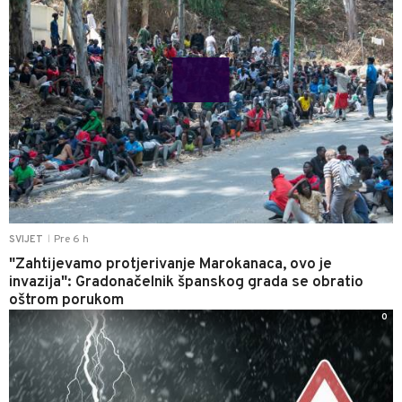
Pre 6 h
SVIJET
|
"Zahtijevamo protjerivanje Marokanaca, ovo je
invazija": Gradonačelnik španskog grada se obratio
oštrom porukom
0