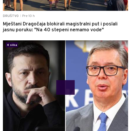
Pre 10 h
DRUŠTVO
|
Mještani Dragočaja blokirali magistralni put i poslali
jasnu poruku: "Na 40 stepeni nemamo vode"
1
4 slika