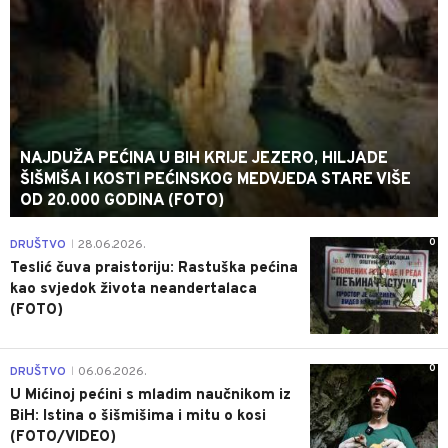
NAJDUŽA PEĆINA U BIH KRIJE JEZERO, HILJADE
ŠIŠMIŠA I KOSTI PEĆINSKOG MEDVJEDA STARE VIŠE
OD 20.000 GODINA (FOTO)
0
DRUŠTVO
28.06.2026.
|
Teslić čuva praistoriju: Rastuška pećina
kao svjedok života neandertalaca
(FOTO)
0
DRUŠTVO
06.06.2026.
|
U Mićinoj pećini s mladim naučnikom iz
BiH: Istina o šišmišima i mitu o kosi
(FOTO/VIDEO)