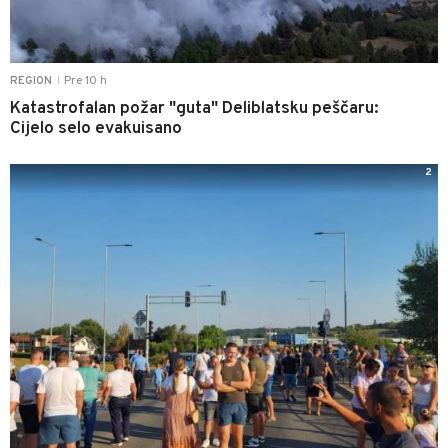
Pre 10 h
REGION
|
Katastrofalan požar "guta" Deliblatsku peščaru:
Cijelo selo evakuisano
2