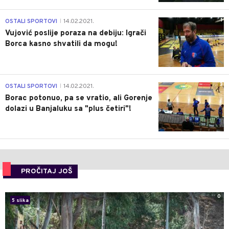
1
OSTALI SPORTOVI
14.02.2021.
|
Vujović poslije poraza na debiju: Igrači
Borca kasno shvatili da mogu!
3
OSTALI SPORTOVI
14.02.2021.
|
Borac potonuo, pa se vratio, ali Gorenje
dolazi u Banjaluku sa "plus četiri"!
PROČITAJ JOŠ
0
5 slika