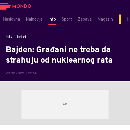
Naslovna
Najnovije
Info
Sport
Zabava
Magazin
M
Info
Svijet
Bajden: Građani ne treba da
strahuju od nuklearnog rata
28.02.2022. / 22:50