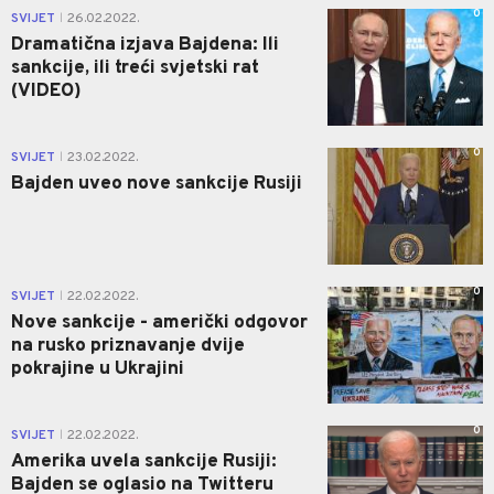
0
SVIJET
26.02.2022.
|
Dramatična izjava Bajdena: Ili
sankcije, ili treći svjetski rat
(VIDEO)
0
SVIJET
23.02.2022.
|
Bajden uveo nove sankcije Rusiji
0
SVIJET
22.02.2022.
|
Nove sankcije - američki odgovor
na rusko priznavanje dvije
pokrajine u Ukrajini
0
SVIJET
22.02.2022.
|
Amerika uvela sankcije Rusiji:
Bajden se oglasio na Twitteru