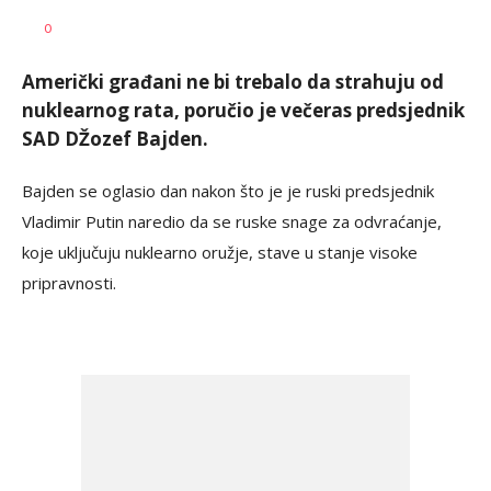
Dušan
AUTOR
0
Volaš
Američki građani ne bi trebalo da strahuju od
nuklearnog rata, poručio je večeras predsjednik
SAD DŽozef Bajden.
Bajden se oglasio dan nakon što je je ruski predsjednik
Vladimir Putin naredio da se ruske snage za odvraćanje,
koje uključuju nuklearno oružje, stave u stanje visoke
pripravnosti.