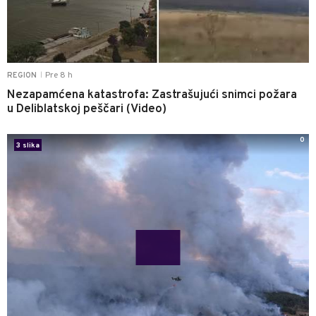
Pre 8 h
REGION
|
Nezapamćena katastrofa: Zastrašujući snimci požara
u Deliblatskoj peščari (Video)
0
3 slika