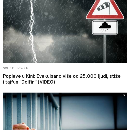
Pre 7 h
SVIJET
|
Poplave u Kini: Evakuisano više od 25.000 ljudi, stiže
i tajfun "Dolfin" (VIDEO)
0