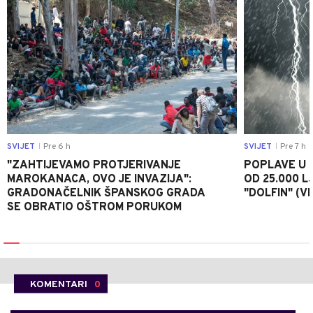
SVIJET
Pre 6 h
SVIJET
Pre 7 h
|
|
"ZAHTIJEVAMO PROTJERIVANJE
POPLAVE U K
MAROKANACA, OVO JE INVAZIJA":
OD 25.000 LJ
GRADONAČELNIK ŠPANSKOG GRADA
"DOLFIN" (V
SE OBRATIO OŠTROM PORUKOM
KOMENTARI
0