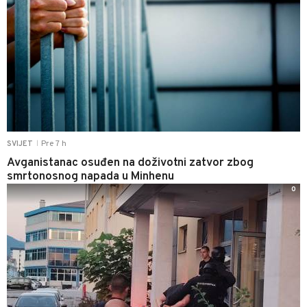
Pre 7 h
SVIJET
|
Avganistanac osuđen na doživotni zatvor zbog
smrtonosnog napada u Minhenu
0