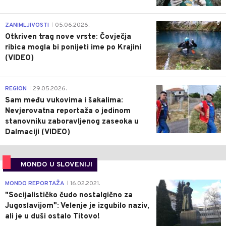
0
ZANIMLJIVOSTI
05.06.2026.
|
Otkriven trag nove vrste: Čovječja
ribica mogla bi ponijeti ime po Krajini
(VIDEO)
0
REGION
29.05.2026.
|
Sam među vukovima i šakalima:
Nevjerovatna reportaža o jedinom
stanovniku zaboravljenog zaseoka u
Dalmaciji (VIDEO)
MONDO U SLOVENIJI
4
MONDO REPORTAŽA
16.02.2021.
|
"Socijalističko čudo nostalgično za
Jugoslavijom": Velenje je izgubilo naziv,
ali je u duši ostalo Titovo!