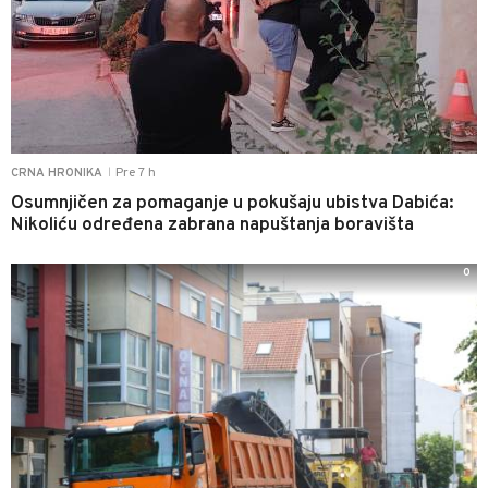
Pre 7 h
CRNA HRONIKA
|
Osumnjičen za pomaganje u pokušaju ubistva Dabića:
Nikoliću određena zabrana napuštanja boravišta
0