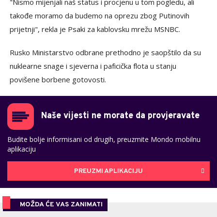
"Nismo mijenjali naš status i procjenu u tom pogledu, ali
takođe moramo da budemo na oprezu zbog Putinovih
prijetnji", rekla je Psaki za kablovsku mrežu MSNBC.
Rusko Ministarstvo odbrane prethodno je saopštilo da su
nuklearne snage i sjeverna i paficička flota u stanju
povišene borbene gotovosti.
Naše vijesti ne morate da provjeravate
Budite bolje informisani od drugih, preuzmite Mondo mobilnu
aplikaciju
PREUZMI APLIKACIJU
MOŽDA ĆE VAS ZANIMATI