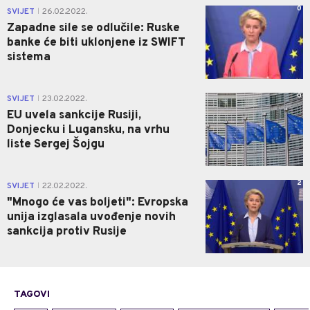
0
SVIJET
26.02.2022.
|
Zapadne sile se odlučile: Ruske
banke će biti uklonjene iz SWIFT
sistema
0
SVIJET
23.02.2022.
|
EU uvela sankcije Rusiji,
Donjecku i Lugansku, na vrhu
liste Sergej Šojgu
2
SVIJET
22.02.2022.
|
"Mnogo će vas boljeti": Evropska
unija izglasala uvođenje novih
sankcija protiv Rusije
TAGOVI