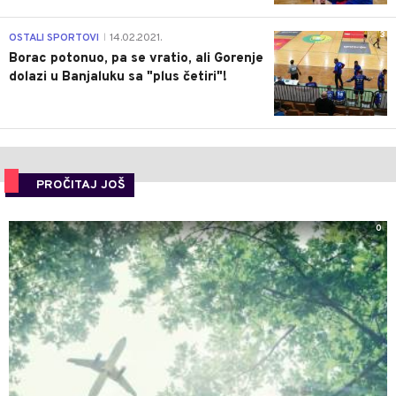
3
OSTALI SPORTOVI
14.02.2021.
|
Borac potonuo, pa se vratio, ali Gorenje
dolazi u Banjaluku sa "plus četiri"!
PROČITAJ JOŠ
0