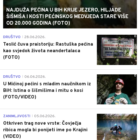
NAJDUŽA PEĆINA U BIH KRIJE JEZERO, HILJADE
ŠIŠMIŠA I KOSTI PEĆINSKOG MEDVJEDA STARE VIŠE
OD 20.000 GODINA (FOTO)
0
DRUŠTVO
28.06.2026.
|
Teslić čuva praistoriju: Rastuška pećina
kao svjedok života neandertalaca
(FOTO)
0
DRUŠTVO
06.06.2026.
|
U Mićinoj pećini s mladim naučnikom iz
BiH: Istina o šišmišima i mitu o kosi
(FOTO/VIDEO)
0
ZANIMLJIVOSTI
05.06.2026.
|
Otkriven trag nove vrste: Čovječja
ribica mogla bi ponijeti ime po Krajini
(VIDEO)