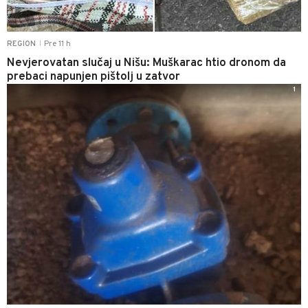
Pre 11 h
REGION
|
Nevjerovatan slučaj u Nišu: Muškarac htio dronom da
prebaci napunjen pištolj u zatvor
1