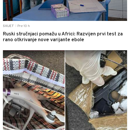
Pre 10 h
SVIJET
|
Ruski stručnjaci pomažu u Africi: Razvijen prvi test za
rano otkrivanje nove varijante ebole
0