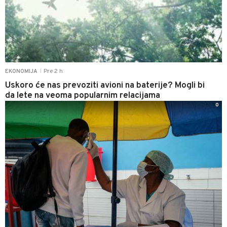
Pre 2 h
EKONOMIJA
|
Uskoro će nas prevoziti avioni na baterije? Mogli bi
da lete na veoma popularnim relacijama
0