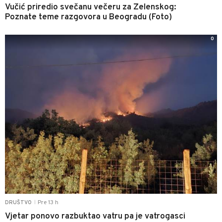
Vučić priredio svečanu večeru za Zelenskog:
Poznate teme razgovora u Beogradu (Foto)
0
Pre 13 h
DRUŠTVO
|
Vjetar ponovo razbuktao vatru pa je vatrogasci