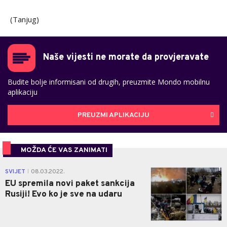
(Tanjug)
Naše vijesti ne morate da provjeravate
Budite bolje informisani od drugih, preuzmite Mondo mobilnu
aplikaciju
PREUZMI APLIKACIJU
MOŽDA ĆE VAS ZANIMATI
1
SVIJET
08.03.2022.
|
EU spremila novi paket sankcija
Rusiji! Evo ko je sve na udaru