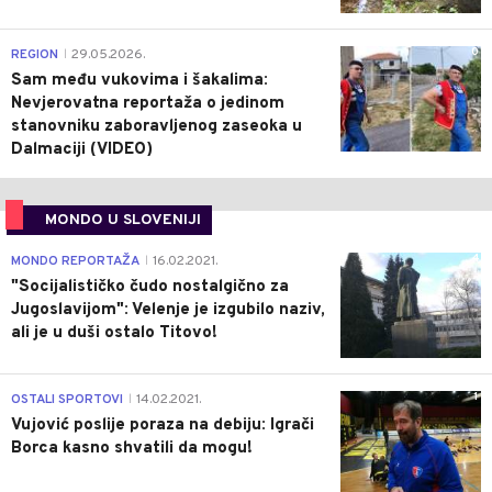
0
REGION
29.05.2026.
|
Sam među vukovima i šakalima:
Nevjerovatna reportaža o jedinom
stanovniku zaboravljenog zaseoka u
Dalmaciji (VIDEO)
MONDO U SLOVENIJI
4
MONDO REPORTAŽA
16.02.2021.
|
"Socijalističko čudo nostalgično za
Jugoslavijom": Velenje je izgubilo naziv,
ali je u duši ostalo Titovo!
1
OSTALI SPORTOVI
14.02.2021.
|
Vujović poslije poraza na debiju: Igrači
Borca kasno shvatili da mogu!