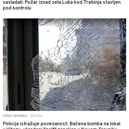
savladali: Požar iznad sela Luka kod Trebinja stavljen
pod kontrolu
0
Pre 13 h
CRNA HRONIKA
|
Policija istražuje povezanost: Bačena bomba na lokal