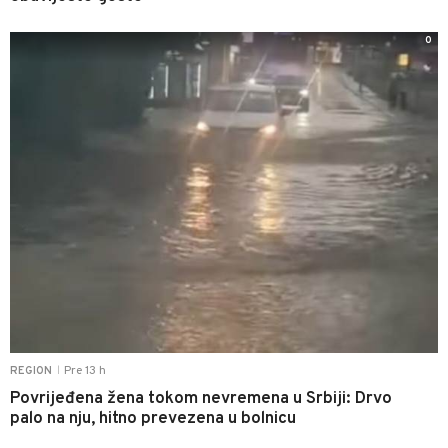
0
Pre 13 h
REGION
|
Povrijeđena žena tokom nevremena u Srbiji: Drvo
palo na nju, hitno prevezena u bolnicu