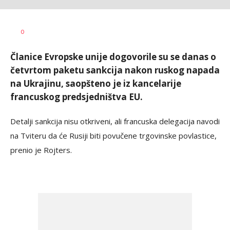
Dušan
AUTOR
0
Volaš
Članice Evropske unije dogovorile su se danas o
četvrtom paketu sankcija nakon ruskog napada
na Ukrajinu, saopšteno je iz kancelarije
francuskog predsjedništva EU.
Detalji sankcija nisu otkriveni, ali francuska delegacija navodi
na Tviteru da će Rusiji biti povučene trgovinske povlastice,
prenio je Rojters.