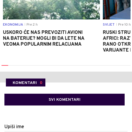
EKONOMIJA
Pre 2 h
SVIJET
Pre 10 h
|
|
USKORO ĆE NAS PREVOZITI AVIONI
RUSKI STRU
NA BATERIJE? MOGLI BI DA LETE NA
AFRICI: RAZ
VEOMA POPULARNIM RELACIJAMA
RANO OTKRI
VARIJANTE 
KOMENTARI
0
SVI KOMENTARI
Upiši ime