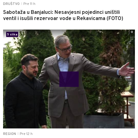
Pre 11 h
DRUŠTVO
|
Sabotaža u Banjaluci: Nesavjesni pojedinci uništili
ventil i isušili rezervoar vode u Rekavicama (FOTO)
0
5 slika
Pre 12 h
REGION
|