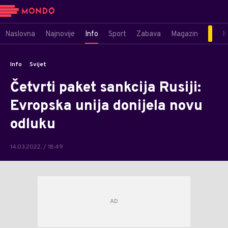
Naslovna
Najnovije
Info
Sport
Zabava
Magazin
M
Info
Svijet
Četvrti paket sankcija Rusiji:
Evropska unija donijela novu
odluku
14.03.2022. / 18:49