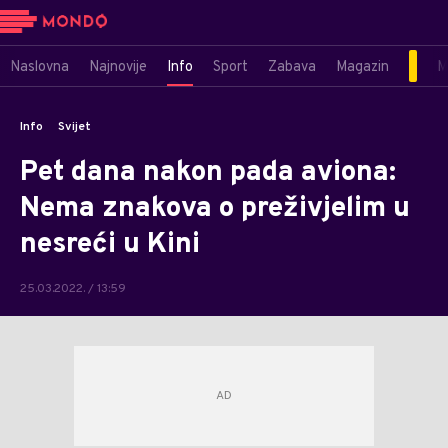
Naslovna
Najnovije
Info
Sport
Zabava
Magazin
M
Info
Svijet
Pet dana nakon pada aviona:
Nema znakova o preživjelim u
nesreći u Kini
25.03.2022. / 13:59