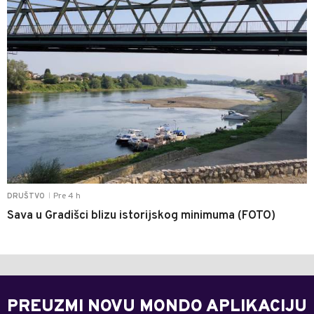
Pre 4 h
DRUŠTVO
|
Sava u Gradišci blizu istorijskog minimuma (FOTO)
PREUZMI NOVU MONDO APLIKACIJU