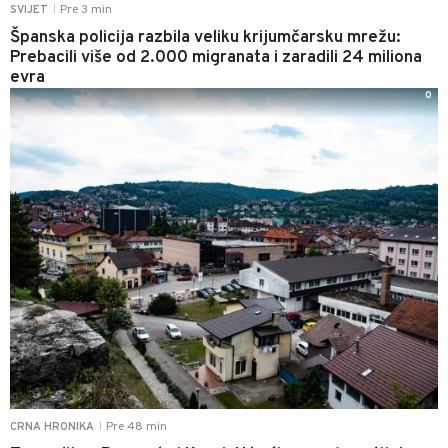
Pre 3 min
SVIJET
|
Španska policija razbila veliku krijumčarsku mrežu:
Prebacili više od 2.000 migranata i zaradili 24 miliona
evra
0
Pre 48 min
CRNA HRONIKA
|