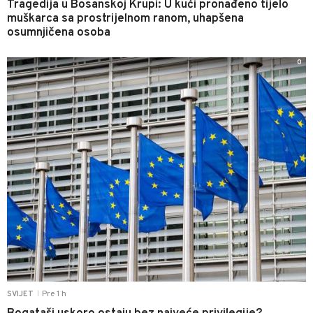
Tragedija u Bosanskoj Krupi: U kući pronađeno tijelo
muškarca sa prostrijelnom ranom, uhapšena
osumnjičena osoba
0
Pre 1 h
SVIJET
|