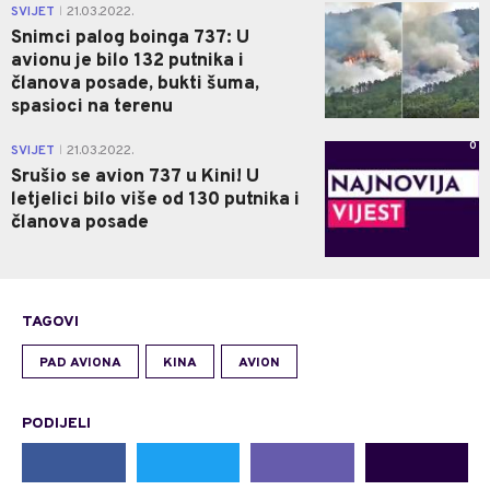
0
SVIJET
21.03.2022.
|
Snimci palog boinga 737: U
avionu je bilo 132 putnika i
članova posade, bukti šuma,
spasioci na terenu
0
SVIJET
21.03.2022.
|
Srušio se avion 737 u Kini! U
letjelici bilo više od 130 putnika i
članova posade
TAGOVI
PAD AVIONA
KINA
AVION
PODIJELI