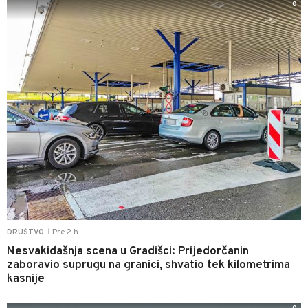
0
Pre 2 h
DRUŠTVO
|
Nesvakidašnja scena u Gradišci: Prijedorčanin
zaboravio suprugu na granici, shvatio tek kilometrima
kasnije