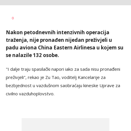
Dušan
AUTOR
0
Volaš
Nakon petodnevnih intenzivnih operacija
traženja, nije pronađen nijedan preživjeli u
padu aviona China Eastern Airlinesa u kojem su
se nalazile 132 osobe.
"I dalje traju spasilački napori iako za sada nisu pronađeni
preživjeli", rekao je Zu Tao, voditelj Kancelarije za
bezbjednost u vazdušnom saobraćaju kineske Uprave za
civilno vazduhoplovstvo.