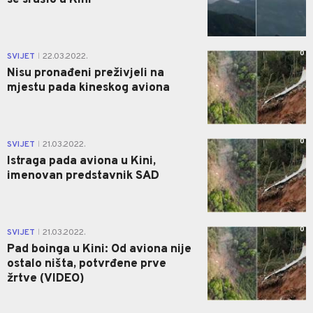
se srušio u Kini
0
SVIJET
22.03.2022.
|
Nisu pronađeni preživjeli na
mjestu pada kineskog aviona
0
SVIJET
21.03.2022.
|
Istraga pada aviona u Kini,
imenovan predstavnik SAD
0
SVIJET
21.03.2022.
|
Pad boinga u Kini: Od aviona nije
ostalo ništa, potvrđene prve
žrtve (VIDEO)