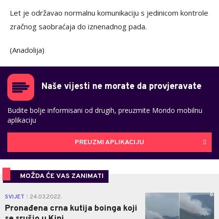
Let je održavao normalnu komunikaciju s jedinicom kontrole
zračnog saobraćaja do iznenadnog pada.
(Anadolija)
Naše vijesti ne morate da provjeravate
Budite bolje informisani od drugih, preuzmite Mondo mobilnu
aplikaciju
PREUZMI APLIKACIJU
MOŽDA ĆE VAS ZANIMATI
0
SVIJET
24.03.2022.
|
Pronađena crna kutija boinga koji