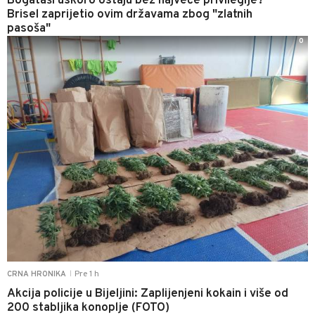
Bogataši uskoro ostaju bez najveće privilegije?
Brisel zaprijetio ovim državama zbog "zlatnih
pasoša"
0
Pre 1 h
CRNA HRONIKA
|
Akcija policije u Bijeljini: Zaplijenjeni kokain i više od
200 stabljika konoplje (FOTO)