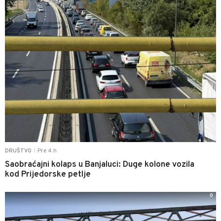
Pre 4 h
DRUŠTVO
|
Saobraćajni kolaps u Banjaluci: Duge kolone vozila
kod Prijedorske petlje
0