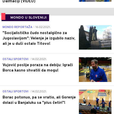
Dalmaciji (VIDEO)
MONDO U SLOVENIJI
4
MONDO REPORTAŽA
16.02.2021.
|
"Socijalističko čudo nostalgično za
Jugoslavijom": Velenje je izgubilo naziv,
ali je u duši ostalo Titovo!
1
OSTALI SPORTOVI
14.02.2021.
|
Vujović poslije poraza na debiju: Igrači
Borca kasno shvatili da mogu!
3
OSTALI SPORTOVI
14.02.2021.
|
Borac potonuo, pa se vratio, ali Gorenje
dolazi u Banjaluku sa "plus četiri"!