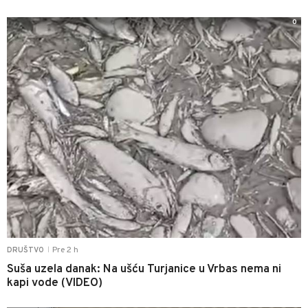
0
Pre 2 h
DRUŠTVO
|
Suša uzela danak: Na ušću Turjanice u Vrbas nema ni
kapi vode (VIDEO)