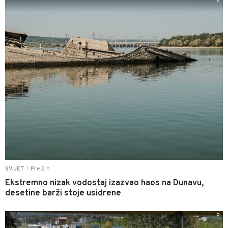
0
Pre 2 h
SVIJET
|
Ekstremno nizak vodostaj izazvao haos na Dunavu,
desetine barži stoje usidrene
0