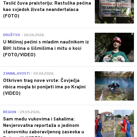
Teslić čuva praistoriju: Rastuška pećina
kao svjedok života neandertalaca
(FOTO)
0
DRUŠTVO
06.06.2026.
|
U Mićinoj pećini s mladim naučnikom iz
BiH: Istina o šišmišima i mitu o kosi
(FOTO/VIDEO)
0
ZANIMLJIVOSTI
05.06.2026.
|
Otkriven trag nove vrste: Čovječja
ribica mogla bi ponijeti ime po Krajini
(VIDEO)
0
REGION
29.05.2026.
|
Sam među vukovima i šakalima:
Nevjerovatna reportaža o jedinom
stanovniku zaboravljenog zaseoka u