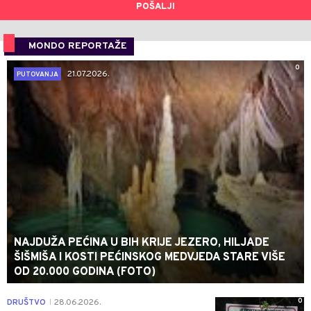
POŠALJI
MONDO REPORTAŽE
0
21.07.2026.
PUTOVANJA
NAJDUŽA PEĆINA U BIH KRIJE JEZERO, HILJADE
ŠIŠMIŠA I KOSTI PEĆINSKOG MEDVJEDA STARE VIŠE
OD 20.000 GODINA (FOTO)
0
DRUŠTVO
28.06.2026.
|