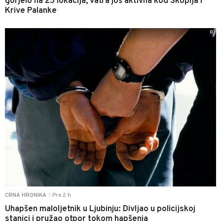
gorjelo na 25 lokacija, vatra još aktivna kod Skoplja i
Krive Palanke
0
Pre 2 h
CRNA HRONIKA
|
Uhapšen maloljetnik u Ljubinju: Divljao u policijskoj
stanici i pružao otpor tokom hapšenja