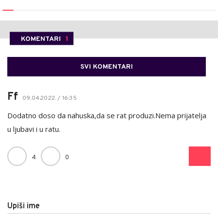
KOMENTARI
1
SVI KOMENTARI
Ff
09.04.2022. / 16:35
Dodatno doso da nahuska,da se rat produzi.Nema prijatelja
u ljubavi i u ratu.
4
0
Upiši ime