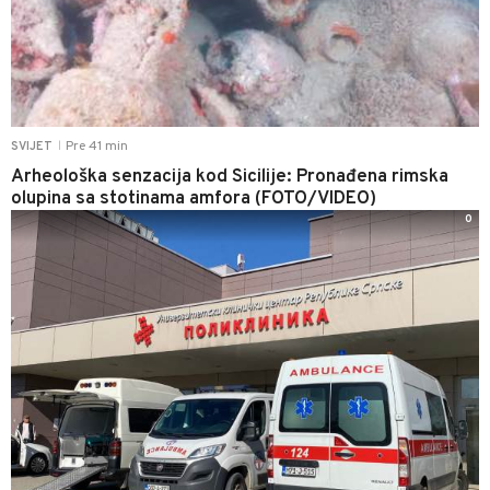
Pre 41 min
SVIJET
|
Arheološka senzacija kod Sicilije: Pronađena rimska
olupina sa stotinama amfora (FOTO/VIDEO)
0