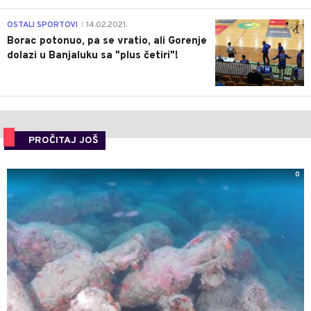
3
OSTALI SPORTOVI
14.02.2021.
|
Borac potonuo, pa se vratio, ali Gorenje
dolazi u Banjaluku sa "plus četiri"!
PROČITAJ JOŠ
0