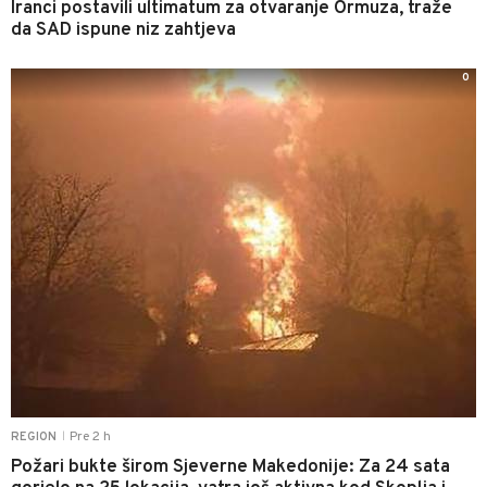
Iranci postavili ultimatum za otvaranje Ormuza, traže
da SAD ispune niz zahtjeva
0
Pre 2 h
REGION
|
Požari bukte širom Sjeverne Makedonije: Za 24 sata