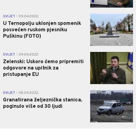
0
SVIJET
09.04.2022.
|
U Ternopolju uklonjen spomenik
posvećen ruskom pjesniku
Puškinu (FOTO)
0
SVIJET
09.04.2022.
|
Zelenski: Uskoro ćemo pripremiti
odgovore na upitnik za
pristupanje EU
0
SVIJET
08.04.2022.
|
Granatirana željeznička stanica,
poginulo više od 30 ljudi