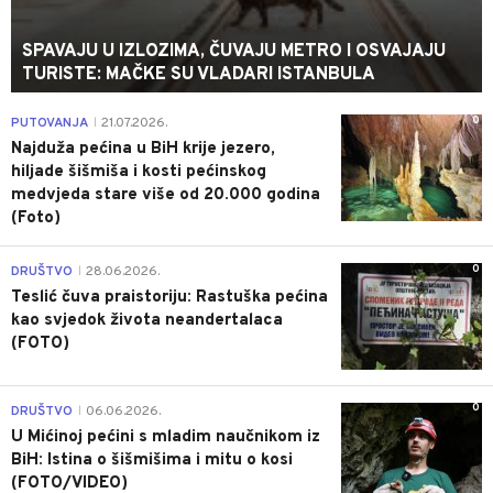
SPAVAJU U IZLOZIMA, ČUVAJU METRO I OSVAJAJU
TURISTE: MAČKE SU VLADARI ISTANBULA
0
PUTOVANJA
21.07.2026.
|
Najduža pećina u BiH krije jezero,
hiljade šišmiša i kosti pećinskog
medvjeda stare više od 20.000 godina
(Foto)
0
DRUŠTVO
28.06.2026.
|
Teslić čuva praistoriju: Rastuška pećina
kao svjedok života neandertalaca
(FOTO)
0
DRUŠTVO
06.06.2026.
|
U Mićinoj pećini s mladim naučnikom iz
BiH: Istina o šišmišima i mitu o kosi
(FOTO/VIDEO)