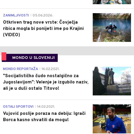
0
ZANIMLJIVOSTI
05.06.2026.
|
Otkriven trag nove vrste: Čovječja
ribica mogla bi ponijeti ime po Krajini
(VIDEO)
MONDO U SLOVENIJI
4
MONDO REPORTAŽA
16.02.2021.
|
"Socijalističko čudo nostalgično za
Jugoslavijom": Velenje je izgubilo naziv,
ali je u duši ostalo Titovo!
1
OSTALI SPORTOVI
14.02.2021.
|
Vujović poslije poraza na debiju: Igrači
Borca kasno shvatili da mogu!