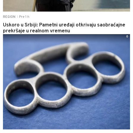
Pre 1 h
REGION
|
Uskoro u Srbiji: Pametni uređaji otkrivaju saobraćajne
prekršaje u realnom vremenu
0