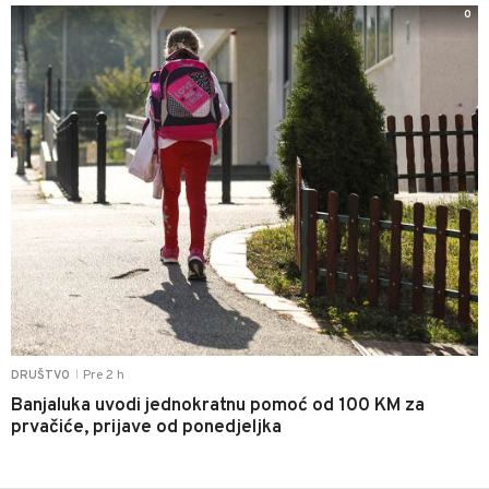
0
Pre 2 h
DRUŠTVO
|
Banjaluka uvodi jednokratnu pomoć od 100 KM za
prvačiće, prijave od ponedjeljka