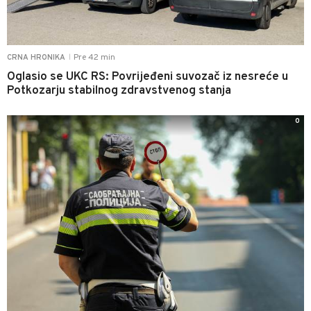
Pre 42 min
CRNA HRONIKA
|
Oglasio se UKC RS: Povrijeđeni suvozač iz nesreće u
Potkozarju stabilnog zdravstvenog stanja
0