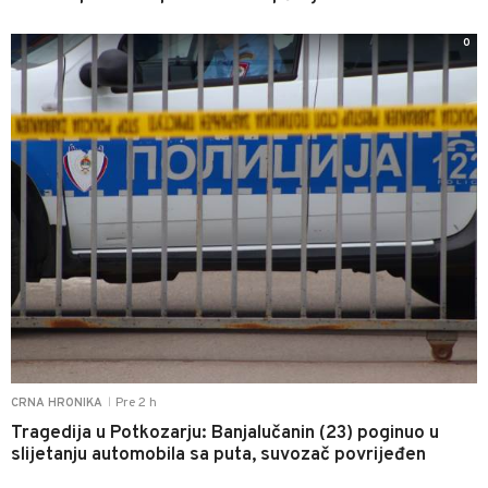
0
Pre 2 h
CRNA HRONIKA
|
Tragedija u Potkozarju: Banjalučanin (23) poginuo u
slijetanju automobila sa puta, suvozač povrijeđen