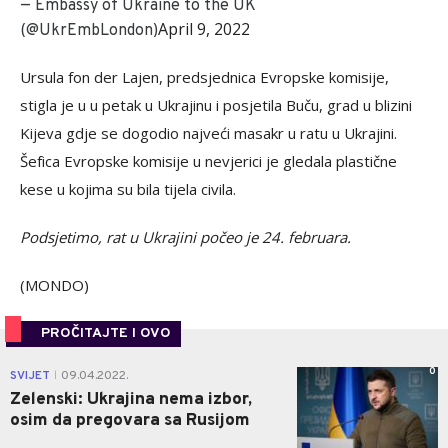
— Embassy of Ukraine to the UK
April 9, 2022
(@UkrEmbLondon)
Ursula fon der Lajen, predsjednica Evropske komisije,
stigla je u u petak u Ukrajinu i posjetila Buču, grad u blizini
Kijeva gdje se dogodio najveći masakr u ratu u Ukrajini.
Šefica Evropske komisije u nevjerici je gledala plastične
kese u kojima su bila tijela civila.
Podsjetimo, rat u Ukrajini počeo je 24. februara.
(MONDO)
PROČITAJTE I OVO
0
SVIJET
09.04.2022.
|
Zelenski: Ukrajina nema izbor,
osim da pregovara sa Rusijom