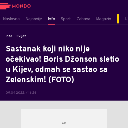
Naslovna
Najnovije
Info
Sport
Zabava
Magazin
M
Info
Svijet
Sastanak koji niko nije
očekivao! Boris Džonson sletio
u Kijev, odmah se sastao sa
Zelenskim! (FOTO)
09.04.2022. / 16:26