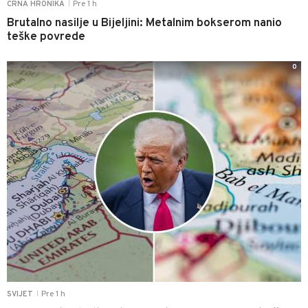
Pre 1 h
CRNA HRONIKA
|
Brutalno nasilje u Bijeljini: Metalnim bokserom nanio
teške povrede
0
Pre 1 h
SVIJET
|