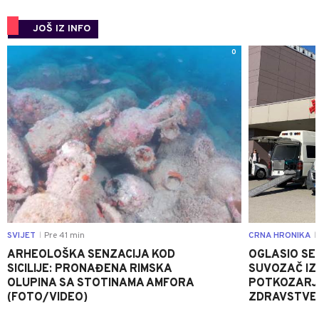
JOŠ IZ INFO
0
SVIJET
Pre 41 min
CRNA HRONIKA
|
|
ARHEOLOŠKA SENZACIJA KOD
OGLASIO SE 
SICILIJE: PRONAĐENA RIMSKA
SUVOZAČ IZ
OLUPINA SA STOTINAMA AMFORA
POTKOZARJ
(FOTO/VIDEO)
ZDRAVSTVE