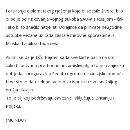
Forsiranje diplomatskog rješenja koje bi spasilo živote, bilo
bi bolje od rizikovanja vojnog sukoba SAD-a s Rusijom - čak
i ako bi to značilo natjerati Ukrajince da prihvate neugodne
ustupke vezane uz tada zastale mirovne sporazume iz
Minska, tvrdili su tada neki.
Ali čini se da je Džo Bajden sada sve karte bacio na sto
kako bi ostvario prethodno nezamislivi cilj, a to je ukrajinska
pobjeda - proguravši u Senatu ogromnu finansijsku pomoć i
time što je dao zeleno svjetlo za isporuku sve snažnijeg
oružja Ukrajini.
To je cilj koji podržavaju saveznici, uključujući Britaniju i
Poljsku.
(MONDO)