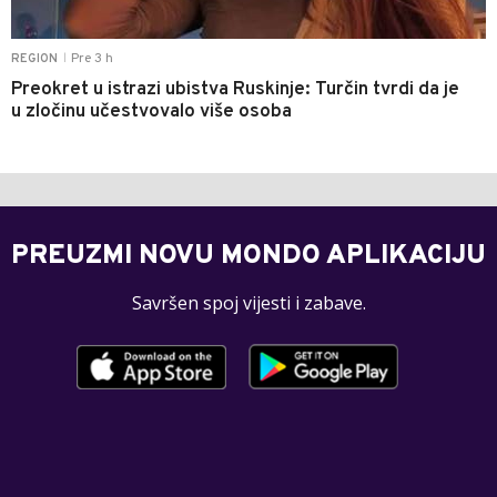
Pre 3 h
REGION
|
Preokret u istrazi ubistva Ruskinje: Turčin tvrdi da je
u zločinu učestvovalo više osoba
PREUZMI NOVU MONDO APLIKACIJU
Savršen spoj vijesti i zabave.