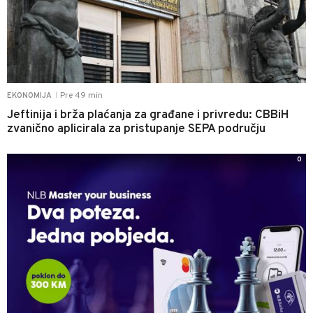
Pre 49 min
EKONOMIJA
|
Jeftinija i brža plaćanja za građane i privredu: CBBiH
zvanično aplicirala za pristupanje SEPA području
0