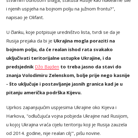
stvarnim odnosom snaga, statusa Rusije kao nuklearne sile
i njenih uspjeha na bojnom polju na južnom frontu?",
napisao je Olifant.
U članku, koje potpisuje uredništvo lista, tvrdi se da je
Rusija prejaka da bi je
Ukrajina mogla poraziti na
bojnom polju, da će realan ishod rata svakako
uključivati ​​teritorijalne ustupke Ukrajine, i da
predsjednik
Džo Bajden
to treba jasno da stavi do
znanja Volodimiru Zelenskom, bolje prije nego kasnije
- što uključuje i postavljanje jasnih granica kad je u
pitanju američka podrška Kijevu.
Uprkos zapanjujućim uspjesima Ukrajine oko Kijeva i
Harkova, "odlučujuća vojna pobjeda Ukrajine nad Rusijom,
u kojoj Ukrajina vraća cijelu teritoriju koji je Rusija zauzela
od 2014. godine, nije realan cilj"', pišu novine.