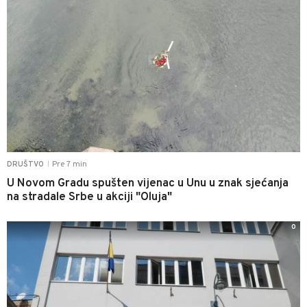
Pre 7 min
DRUŠTVO
|
U Novom Gradu spušten vijenac u Unu u znak sjećanja
na stradale Srbe u akciji "Oluja"
0