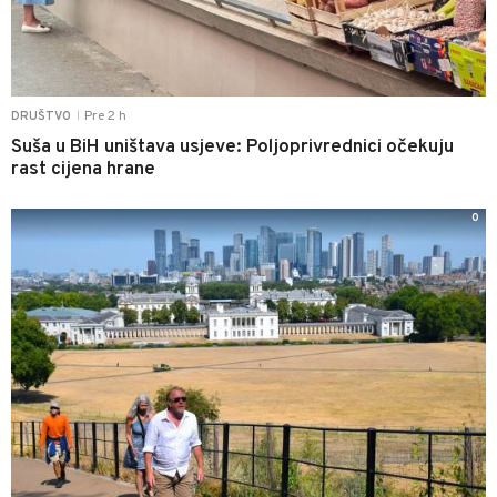
Pre 2 h
DRUŠTVO
|
Suša u BiH uništava usjeve: Poljoprivrednici očekuju
rast cijena hrane
0