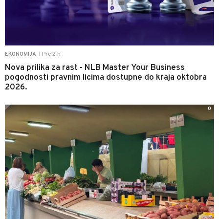
Pre 2 h
EKONOMIJA
|
Nova prilika za rast - NLB Master Your Business
pogodnosti pravnim licima dostupne do kraja oktobra
2026.
0