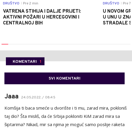
DRUŠTVO
Pre 2 min
DRUŠTVO
Pre 7
|
|
VATRENA STIHIJA I DALJE PRIJETI:
U NOVOM GR
AKTIVNI POŽARI U HERCEGOVINI I
U UNU U ZN
CENTRALNOJ BIH
STRADALE SR
KOMENTARI
1
SVI KOMENTARI
Jaaa
24.05.2022. / 08:45
Komšija ti baca smeće u dvorište i ti mu, zarad mira, pokloniš
taj dio? Šta misliš, da će Srbija pokloniti KiM zarad mira sa
šiptarima? Nikad, mir sa njima je moguć samo poslije raketa