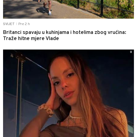
Pre 2 h
SVIJET
|
Britanci spavaju u kuhinjama i hotelima zbog vrućina:
Traže hitne mjere Vlade
0