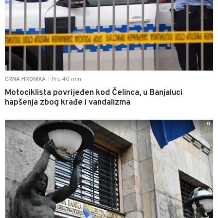
Pre 40 min
CRNA HRONIKA
|
Motociklista povrijeđen kod Čelinca, u Banjaluci
hapšenja zbog krađe i vandalizma
0