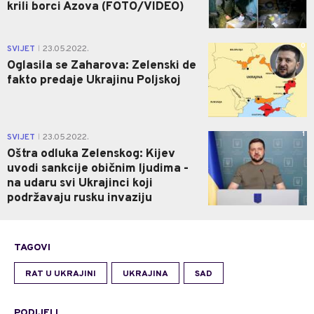
krili borci Azova (FOTO/VIDEO)
0
SVIJET
23.05.2022.
|
Oglasila se Zaharova: Zelenski de
fakto predaje Ukrajinu Poljskoj
1
SVIJET
23.05.2022.
|
Oštra odluka Zelenskog: Kijev
uvodi sankcije običnim ljudima -
na udaru svi Ukrajinci koji
podržavaju rusku invaziju
TAGOVI
RAT U UKRAJINI
UKRAJINA
SAD
PODIJELI