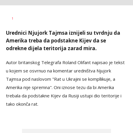
Dušan
AUTOR
1
Volaš
Urednici Njujork Tajmsa iznijeli su tvrdnju da
Amerika treba da podstakne Kijev da se
odrekne dijela teritorija zarad mira.
Autor britanskog Telegrafa Roland Olifant napisao je tekst
u kojem se osvrnuo na komentar uredništva Njujork
Tajmsa pod naslovom "Rat u Ukrajini se kompllikuje, a
Amerika nije spremna". Oni iznose tezu da bi Amerika
trebala da podstakne Kijev da Rusiji ustupi dio teritorije i
tako okonča rat.