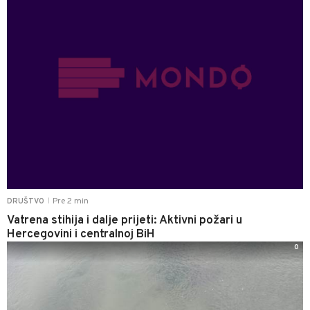
Pre 2 min
DRUŠTVO
|
Vatrena stihija i dalje prijeti: Aktivni požari u
Hercegovini i centralnoj BiH
0