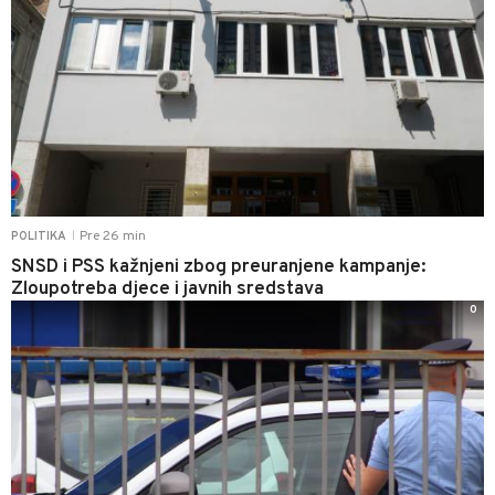
Pre 26 min
POLITIKA
|
SNSD i PSS kažnjeni zbog preuranjene kampanje:
Zloupotreba djece i javnih sredstava
0