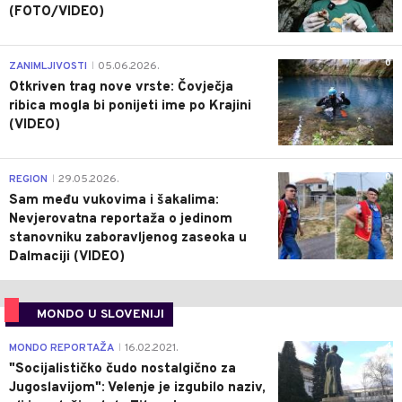
(FOTO/VIDEO)
0
ZANIMLJIVOSTI
05.06.2026.
|
Otkriven trag nove vrste: Čovječja
ribica mogla bi ponijeti ime po Krajini
(VIDEO)
0
REGION
29.05.2026.
|
Sam među vukovima i šakalima:
Nevjerovatna reportaža o jedinom
stanovniku zaboravljenog zaseoka u
Dalmaciji (VIDEO)
MONDO U SLOVENIJI
4
MONDO REPORTAŽA
16.02.2021.
|
"Socijalističko čudo nostalgično za
Jugoslavijom": Velenje je izgubilo naziv,