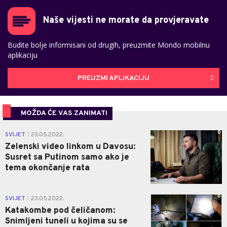
Naše vijesti ne morate da provjeravate
Budite bolje informisani od drugih, preuzmite Mondo mobilnu
aplikaciju
PREUZMI APLIKACIJU
MOŽDA ĆE VAS ZANIMATI
0
SVIJET
23.05.2022.
|
Zelenski video linkom u Davosu:
Susret sa Putinom samo ako je
tema okončanje rata
0
SVIJET
23.05.2022.
|
Katakombe pod čeličanom:
Snimljeni tuneli u kojima su se