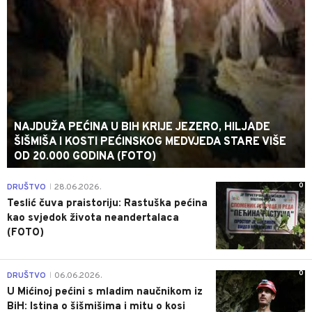
NAJDUŽA PEĆINA U BIH KRIJE JEZERO, HILJADE
ŠIŠMIŠA I KOSTI PEĆINSKOG MEDVJEDA STARE VIŠE
OD 20.000 GODINA (FOTO)
0
DRUŠTVO
28.06.2026.
|
Teslić čuva praistoriju: Rastuška pećina
kao svjedok života neandertalaca
(FOTO)
0
DRUŠTVO
06.06.2026.
|
U Mićinoj pećini s mladim naučnikom iz
BiH: Istina o šišmišima i mitu o kosi