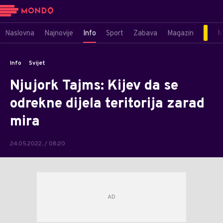
Naslovna
Najnovije
Info
Sport
Zabava
Magazin
M
Info
Svijet
Njujork Tajms: Kijev da se
odrekne dijela teritorija zarad
mira
24.05.2022. / 08:20