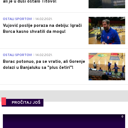
ali je u duši ostalo Titovo!
1
OSTALI SPORTOVI
14.02.2021.
|
Vujović poslije poraza na debiju: Igrači
Borca kasno shvatili da mogu!
3
OSTALI SPORTOVI
14.02.2021.
|
Borac potonuo, pa se vratio, ali Gorenje
dolazi u Banjaluku sa "plus četiri"!
PROČITAJ JOŠ
0