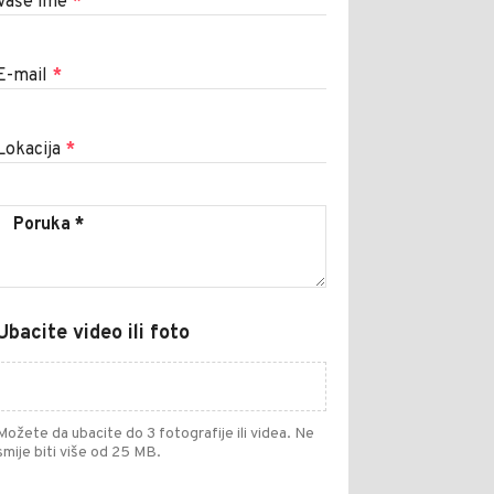
Vaše ime
*
E-mail
*
Lokacija
*
Ubacite video ili foto
Možete da ubacite do 3 fotografije ili videa. Ne
smije biti više od 25 MB.