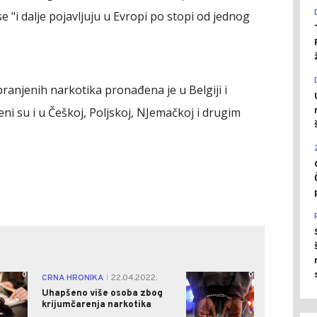
e "i dalje pojavljuju u Evropi po stopi od jednog
ranjenih narkotika pronađena je u Belgiji i
eni su i u Češkoj, Poljskoj, NJemačkoj i drugim
0
0
CRNA HRONIKA
22.04.2022.
|
Uhapšeno više osoba zbog
krijumčarenja narkotika