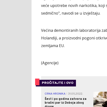
veće upotrebe novih narkotika, koji s
sedmično", navodi se u izvještaju.
Većina demontiranih laboratorija zab
Holandiji, a proizvodni pogoni otkriv
zemljama EU.
(Agencije)
PROČITAJTE I OVO
CRNA HRONIKA
31.05.2022.
|
Šest i po godina zatvora za
bračni par iz Doboja zbog
droge