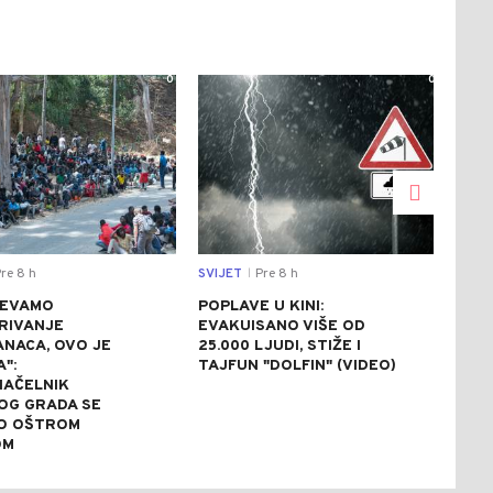
0
0
re 8 h
SVIJET
Pre 8 h
SVIJ
|
JEVAMO
POPLAVE U KINI:
AVG
RIVANJE
EVAKUISANO VIŠE OD
NA 
NACA, OVO JE
25.000 LJUDI, STIŽE I
ZBO
A":
TAJFUN "DOLFIN" (VIDEO)
NAP
AČELNIK
OG GRADA SE
O OŠTROM
OM