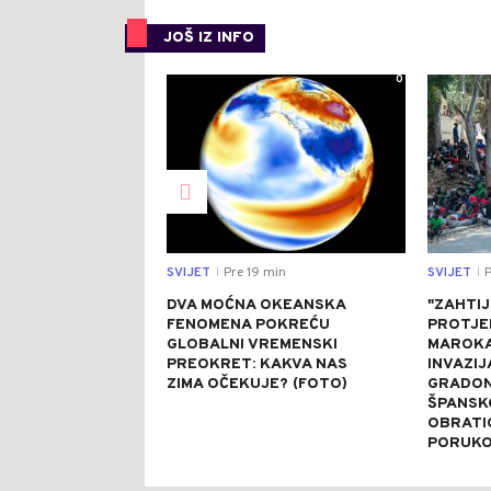
JOŠ IZ INFO
0
SVIJET
Pre 19 min
SVIJET
P
|
|
DVA MOĆNA OKEANSKA
"ZAHTI
FENOMENA POKREĆU
PROTJE
GLOBALNI VREMENSKI
MAROKA
PREOKRET: KAKVA NAS
INVAZIJ
ZIMA OČEKUJE? (FOTO)
GRADON
ŠPANSK
OBRATI
PORUK