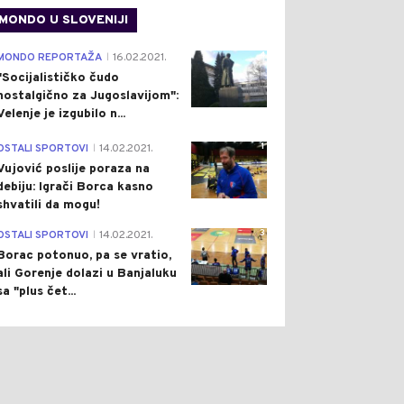
MONDO U SLOVENIJI
4
MONDO REPORTAŽA
16.02.2021.
|
"Socijalističko čudo
nostalgično za Jugoslavijom":
Velenje je izgubilo n...
1
OSTALI SPORTOVI
14.02.2021.
|
Vujović poslije poraza na
debiju: Igrači Borca kasno
shvatili da mogu!
3
OSTALI SPORTOVI
14.02.2021.
|
Borac potonuo, pa se vratio,
ali Gorenje dolazi u Banjaluku
sa "plus čet...