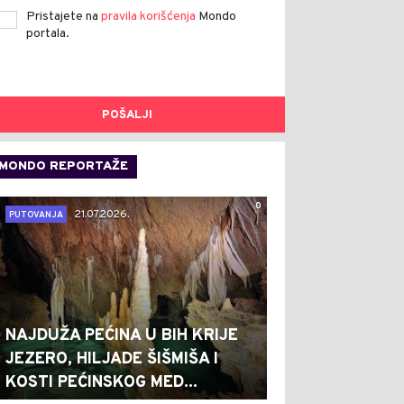
Pristajete na
pravila korišćenja
Mondo
portala.
POŠALJI
MONDO REPORTAŽE
0
21.07.2026.
PUTOVANJA
NAJDUŽA PEĆINA U BIH KRIJE
JEZERO, HILJADE ŠIŠMIŠA I
KOSTI PEĆINSKOG MED...