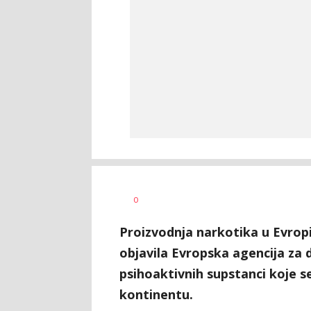
Nikolina
AUTOR
0
Damjanić
Proizvodnja narkotika u Evropi
objavila Evropska agencija za d
psihoaktivnih supstanci koje 
kontinentu.