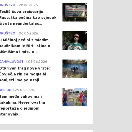
0
DRUŠTVO
28.06.2026.
|
Teslić čuva praistoriju:
Rastuška pećina kao svjedok
života neandertalac...
0
DRUŠTVO
06.06.2026.
|
U Mićinoj pećini s mladim
naučnikom iz BiH: Istina o
šišmišima i mitu o ...
0
ZANIMLJIVOSTI
05.06.2026.
|
Otkriven trag nove vrste:
Čovječja ribica mogla bi
ponijeti ime po Kraji...
0
REGION
29.05.2026.
|
Sam među vukovima i
šakalima: Nevjerovatna
reportaža o jedinom
stanovnik...