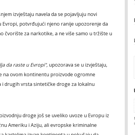
njem izvještaju navela da se pojavljuju novi
u Evropi, potvrđujući njeno ranije upozorenje da
o čvorište za narkotike, a ne više samo u tržište u
ja da raste u Evropi",
upozorava se u izvještaju,
je na ovom kontinentu proizvode ogromne
 drugih vrsta sintetičke droge za lokalnu
roizvodnju droge još se uveliko uvoze u Evropu iz
užnu Ameriku i Aziju, ali evropske kriminalne
sa kartelima izvan kontinenta u pokušaju da