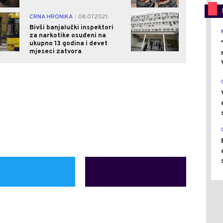
0
0
CRNA HRONIKA
08.07.2021.
|
Bivši banjalučki inspektori
za narkotike osuđeni na
ukupno 13 godina i devet
mjeseci zatvora