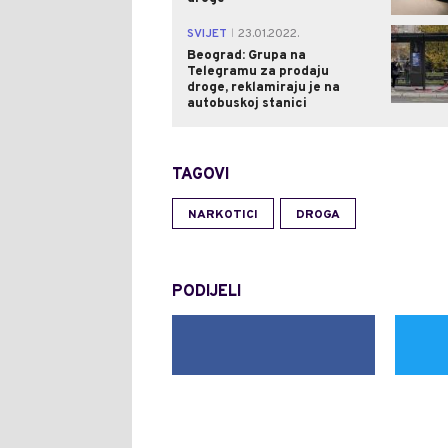
SVIJET
23.01.2022.
|
Beograd: Grupa na
Telegramu za prodaju
droge, reklamiraju je na
autobuskoj stanici
TAGOVI
NARKOTICI
DROGA
PODIJELI