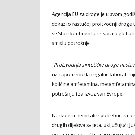
Agencija EU za droge je u svom godiš
dokazi o rastućoj proizvodnji droge 
se Stari kontinent pretvara u globaln
smislu potrošnje.
"Proizvodnja sintetičke droge nastavl
uz napomenu da ilegalne laboratori
količine amfetamina, metamfetamina i
potrošnju i za izvoz van Evrope.
Narkotici i hemikalije potrebne za p
drugih dijelova svijeta, uključujući J
organizacije pooštravaju svoje veze 