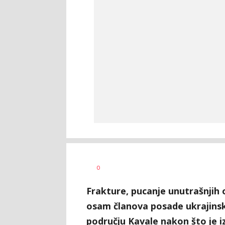
Dušan
AUTOR
0
Volaš
Frakture, pucanje unutrašnjih 
osam članova posade ukrajinsk
području Kavale nakon što je i