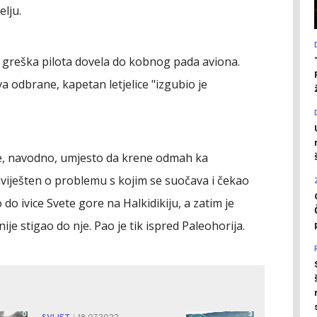
lju.
je greška pilota dovela do kobnog pada aviona.
a odbrane, kapetan letjelice "izgubio je
 je, navodno, umjesto da krene odmah ka
aviješten o problemu s kojim se suočava i čekao
do ivice Svete gore na Halkidikiju, a zatim je
ije stigao do nje. Pao je tik ispred Paleohorija.
0
3