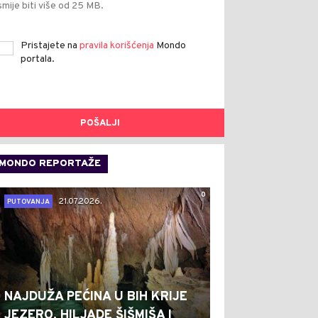
smije biti više od 25 MB.
Pristajete na
pravila korišćenja
Mondo
portala.
POŠALJI
MONDO REPORTAŽE
0
21.07.2026.
PUTOVANJA
NAJDUŽA PEĆINA U BIH KRIJE
JEZERO, HILJADE ŠIŠMIŠA I