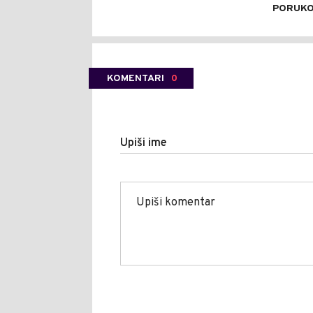
PORUK
KOMENTARI
0
Upiši ime