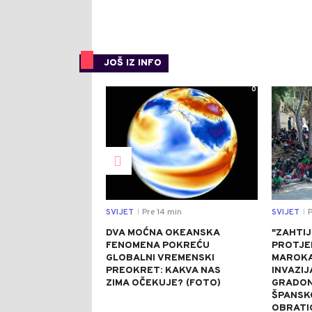
JOŠ IZ INFO
0
SVIJET
Pre 14 min
SVIJET
P
|
|
DVA MOĆNA OKEANSKA
"ZAHTI
FENOMENA POKREĆU
PROTJE
GLOBALNI VREMENSKI
MAROKA
PREOKRET: KAKVA NAS
INVAZIJ
ZIMA OČEKUJE? (FOTO)
GRADON
ŠPANSK
OBRATI