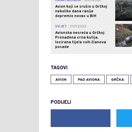
CRNA HRONIKA
18.07.2022.
|
Avion koji se srušio u Grčkoj
nekoliko dana ranije
dopremio novac u BiH
SVIJET
17.07.2022.
|
Avionska nesreća u Grčkoj:
Pronađena crna kutija,
locirana tijela svih članova
posade
TAGOVI
AVION
PAD AVIONA
GRČKA
PODIJELI