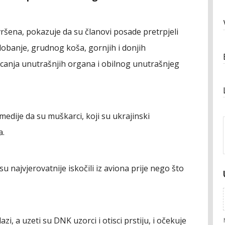
vršena, pokazuje da su članovi posade pretrpjeli
lobanje, grudnog koša, gornjih i donjih
pucanja unutrašnjih organa i obilnog unutrašnjeg
medije da su muškarci, koji su ukrajinski
a.
su najvjerovatnije iskočili iz aviona prije nego što
zi, a uzeti su DNK uzorci i otisci prstiju, i očekuje