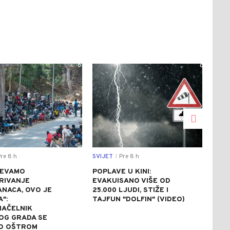
0
0
re 8 h
SVIJET
Pre 8 h
SVIJ
|
JEVAMO
POPLAVE U KINI:
AVG
RIVANJE
EVAKUISANO VIŠE OD
NA 
NACA, OVO JE
25.000 LJUDI, STIŽE I
ZBO
A":
TAJFUN "DOLFIN" (VIDEO)
NAP
AČELNIK
OG GRADA SE
O OŠTROM