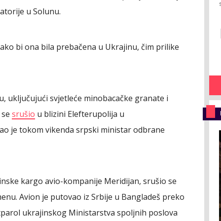
atorije u Solunu.
kako bi ona bila prebačena u Ukrajinu, čim prilike
 uključujući svjetleće minobacačke granate i
 se
srušio
u blizini Elefterupolija u
ao je tokom vikenda srpski ministar odbrane
jinske kargo avio-kompanije Meridijan, srušio se
enu. Avion je putovao iz Srbije u Bangladeš preko
tparol ukrajinskog Ministarstva spoljnih poslova