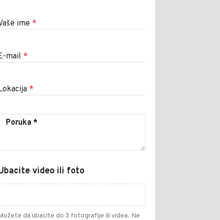
Vaše ime
*
E-mail
*
Lokacija
*
Ubacite video ili foto
Možete da ubacite do 3 fotografije ili videa. Ne