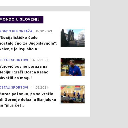
MONDO U SLOVENIJI
4
MONDO REPORTAŽA
16.02.2021.
|
"Socijalističko čudo
nostalgično za Jugoslavijom":
Velenje je izgubilo n...
1
OSTALI SPORTOVI
14.02.2021.
|
Vujović poslije poraza na
debiju: Igrači Borca kasno
shvatili da mogu!
3
OSTALI SPORTOVI
14.02.2021.
|
Borac potonuo, pa se vratio,
ali Gorenje dolazi u Banjaluku
sa "plus čet...