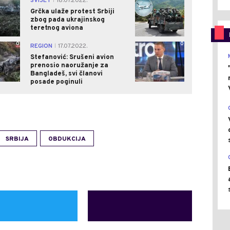
SVIJET
18.07.2022.
|
Grčka ulaže protest Srbiji
zbog pada ukrajinskog
teretnog aviona
0
0
REGION
17.07.2022.
|
Stefanović: Srušeni avion
prenosio naoružanje za
Bangladeš, svi članovi
posade poginuli
SRBIJA
OBDUKCIJA