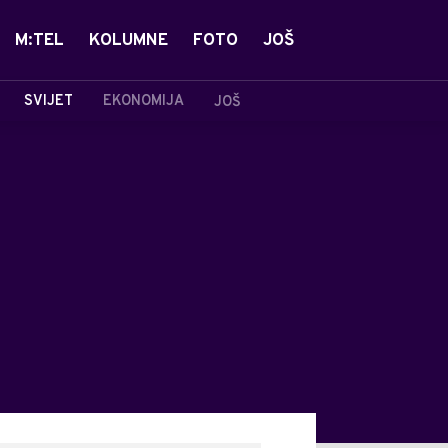
M:TEL
KOLUMNE
FOTO
JOŠ
SVIJET
EKONOMIJA
JOŠ