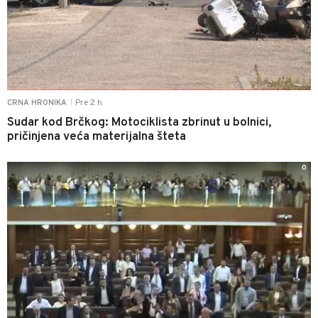
Pre 2 h
CRNA HRONIKA
|
Sudar kod Brčkog: Motociklista zbrinut u bolnici,
pričinjena veća materijalna šteta
0