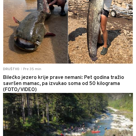
Pre 35 min
DRUŠTVO
|
Bilećko jezero krije prave nemani: Pet godina tražio
savršen mamac, pa izvukao soma od 50 kilograma
(FOTO/VIDEO)
0