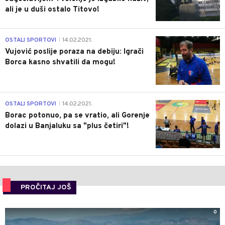
ali je u duši ostalo Titovo!
1
OSTALI SPORTOVI
14.02.2021.
|
Vujović poslije poraza na debiju: Igrači
Borca kasno shvatili da mogu!
3
OSTALI SPORTOVI
14.02.2021.
|
Borac potonuo, pa se vratio, ali Gorenje
dolazi u Banjaluku sa "plus četiri"!
PROČITAJ JOŠ
0