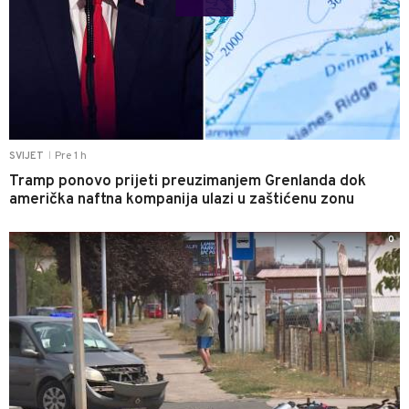
Pre 1 h
SVIJET
|
Tramp ponovo prijeti preuzimanjem Grenlanda dok
američka naftna kompanija ulazi u zaštićenu zonu
0