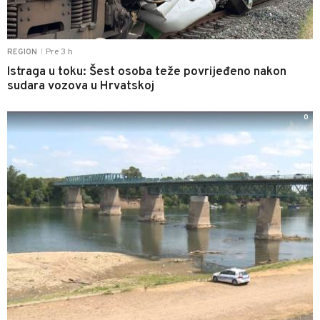
Pre 3 h
REGION
|
Istraga u toku: Šest osoba teže povrijeđeno nakon
sudara vozova u Hrvatskoj
0