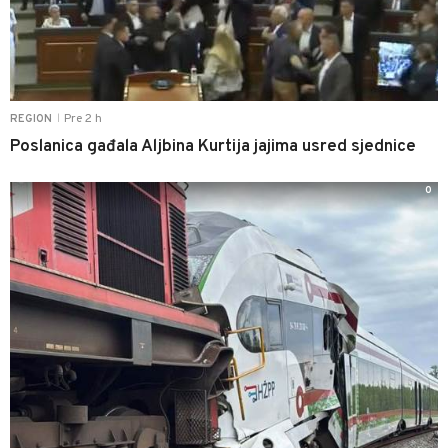
Pre 2 h
REGION
|
Poslanica gađala Aljbina Kurtija jajima usred sjednice
0