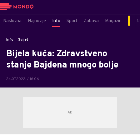
Naslovna
Najnovije
Info
Sport
Zabava
Magazin
M
Info
Svijet
Bijela kuća: Zdravstveno
stanje Bajdena mnogo bolje
24.07.2022. / 16:06