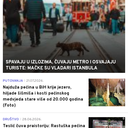
SPAVAJU U IZLOZIMA, ČUVAJU METRO I OSVAJAJU
TURISTE: MAČKE SU VLADARI ISTANBULA
0
PUTOVANJA
21.07.2026.
|
Najduža pećina u BiH krije jezero,
hiljade šišmiša i kosti pećinskog
medvjeda stare više od 20.000 godina
(Foto)
0
DRUŠTVO
28.06.2026.
|
Teslić čuva praistoriju: Rastuška pećina