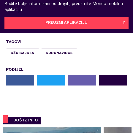
Budite bolje informisani od drugih, preuzmite Mondo mobilnu
aplikaciju
PREUZMI APLIKACIJU
TAGOVI
DŽO BAJDEN
KORONAVIRUS
PODIJELI
JOŠ IZ INFO
0