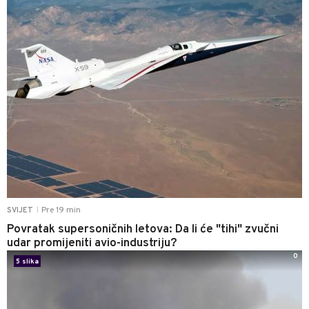
Pre 19 min
SVIJET
|
Povratak supersoničnih letova: Da li će "tihi" zvučni
udar promijeniti avio-industriju?
0
5 slika