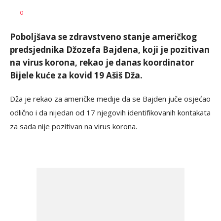
Dragana
AUTOR
0
Božić
Poboljšava se zdravstveno stanje američkog
predsjednika Džozefa Bajdena, koji je pozitivan
na virus korona, rekao je danas koordinator
Bijele kuće za kovid 19 Ašiš Dža.
Dža je rekao za američke medije da se Bajden juče osjećao
odlično i da nijedan od 17 njegovih identifikovanih kontakata
za sada nije pozitivan na virus korona.