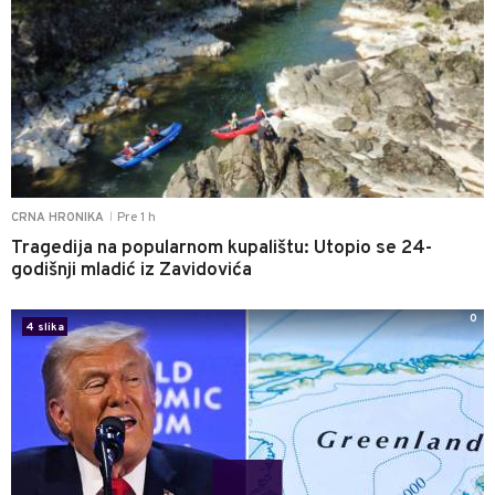
Pre 1 h
CRNA HRONIKA
|
Tragedija na popularnom kupalištu: Utopio se 24-
godišnji mladić iz Zavidovića
0
4 slika