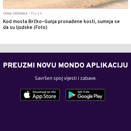
Pre 3 h
CRNA HRONIKA
|
Kod mosta Brčko–Gunja pronađene kosti, sumnja se
da su ljudske (Foto)
PREUZMI NOVU MONDO APLIKACIJU
Savršen spoj vijesti i zabave.