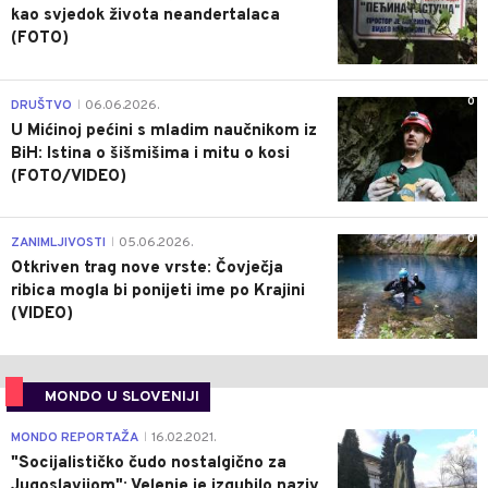
kao svjedok života neandertalaca
(FOTO)
0
DRUŠTVO
06.06.2026.
|
U Mićinoj pećini s mladim naučnikom iz
BiH: Istina o šišmišima i mitu o kosi
(FOTO/VIDEO)
0
ZANIMLJIVOSTI
05.06.2026.
|
Otkriven trag nove vrste: Čovječja
ribica mogla bi ponijeti ime po Krajini
(VIDEO)
MONDO U SLOVENIJI
4
MONDO REPORTAŽA
16.02.2021.
|
"Socijalističko čudo nostalgično za
Jugoslavijom": Velenje je izgubilo naziv,