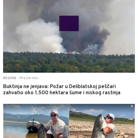
Pre 24 min
REGION
|
Buktinja ne jenjava: Požar u Deliblatskoj peščari
zahvatio oko 1.500 hektara šume i niskog rastinja
0