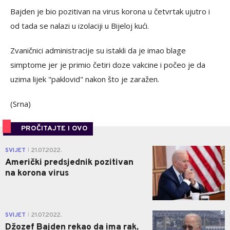
Bajden je bio pozitivan na virus korona u četvrtak ujutro i
od tada se nalazi u izolaciji u Bijeloj kući.
Zvaničnici administracije su istakli da je imao blage
simptome jer je primio četiri doze vakcine i počeo je da
uzima lijek "paklovid" nakon što je zaražen.
(Srna)
PROČITAJTE I OVO
0
SVIJET
21.07.2022.
|
Američki predsjednik pozitivan
na korona virus
0
SVIJET
21.07.2022.
|
Džozef Bajden rekao da ima rak,