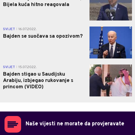
Bijela kuća hitno reagovala
0
SVIJET
16.07.2022.
|
Bajden se suočava sa opozivom?
1
SVIJET
15.07.2022.
|
Bajden stigao u Saudijsku
Arabiju, izbjegao rukovanje s
princom (VIDEO)
Naše vijesti ne morate da provjeravate