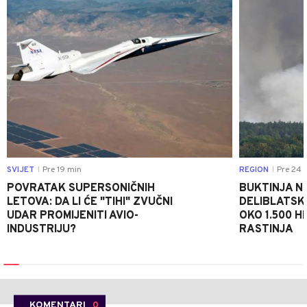
SVIJET
Pre 19 min
REGION
Pre 24 
|
|
POVRATAK SUPERSONIČNIH
BUKTINJA N
LETOVA: DA LI ĆE "TIHI" ZVUČNI
DELIBLATSK
UDAR PROMIJENITI AVIO-
OKO 1.500 H
INDUSTRIJU?
RASTINJA
KOMENTARI
0