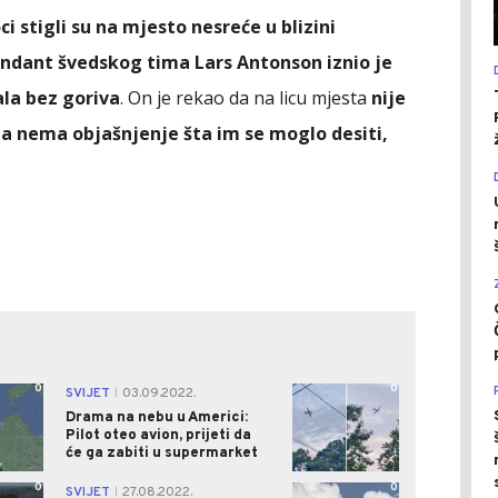
ci stigli su na mjesto nesreće u blizini
ndant švedskog tima Lars Antonson iznio je
ala bez goriva
. On je rekao da na licu mjesta
nije
da nema objašnjenje šta im se moglo desiti,
0
0
SVIJET
03.09.2022.
|
Drama na nebu u Americi:
Pilot oteo avion, prijeti da
će ga zabiti u supermarket
0
0
SVIJET
27.08.2022.
|