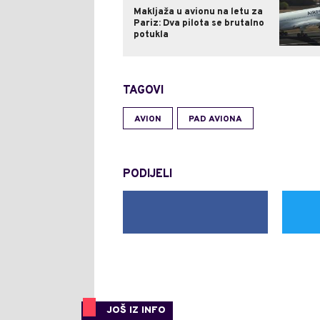
Makljaža u avionu na letu za
Pariz: Dva pilota se brutalno
potukla
TAGOVI
AVION
PAD AVIONA
PODIJELI
JOŠ IZ INFO