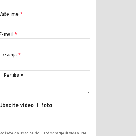
Vaše ime
*
E-mail
*
Lokacija
*
Ubacite video ili foto
Možete da ubacite do 3 fotografije ili videa. Ne