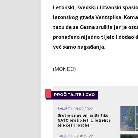
Letonski, švedski i litvanski spasio
letonskog grada Ventspilsa. Koma
tezu da se Cesna srušila jer je ost
pronađeno nijedno tijelo i dodao 
već samo nagađanja.
(MONDO)
PROČITAJTE I OVO
SVIJET
04.09.2022.
|
Srušio se avion na Baltiku,
NATO pratio let! U letjelici
bile četiri osobe
SVIJET
29.08.2022.
|