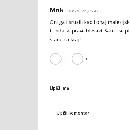
Mnk
05.09.2022. / 12:47
Oni ga i srusili kao i onaj malezijsk
i onda se prave blesavi. Samo se p
stane na kraj!
1
0
Upiši ime