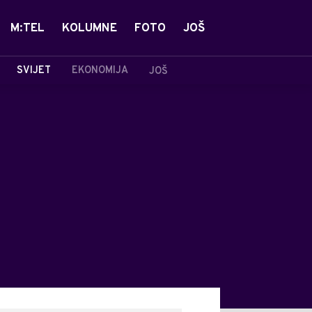
M:TEL
KOLUMNE
FOTO
JOŠ
SVIJET
EKONOMIJA
JOŠ