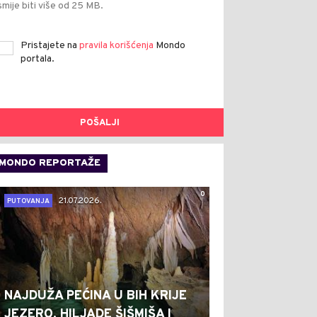
smije biti više od 25 MB.
Pristajete na
pravila korišćenja
Mondo
portala.
POŠALJI
MONDO REPORTAŽE
0
21.07.2026.
PUTOVANJA
NAJDUŽA PEĆINA U BIH KRIJE
JEZERO, HILJADE ŠIŠMIŠA I