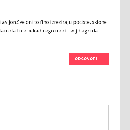
i avijon.Sve oni to fino izreziraju pociste, sklone
itam da li ce nekad nego moci ovoj bagri da
ODGOVORI