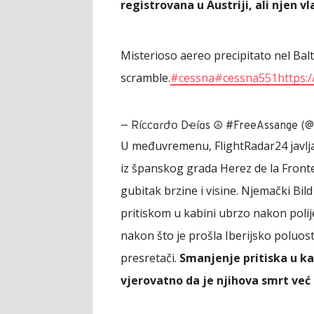
registrovana u Austriji, ali njen vl
Misterioso aereo precipitato nel Balt
scramble.
#cessna
#cessna551
https:/
— Ríϲϲɑɾժօ Dҽíɑs ☮️ #FreeAssange (@
U međuvremenu, FlightRadar24 javlja
iz španskog grada Herez de la Fronter
gubitak brzine i visine. Njemački Bild
pritiskom u kabini ubrzo nakon polije
nakon što je prošla Iberijsko poluostr
presretači.
Smanjenje pritiska u ka
vjerovatno da je njihova smrt već 