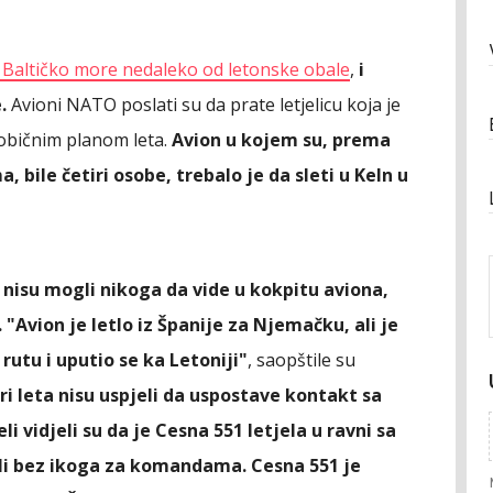
u Baltičko more nedaleko od letonske obale
,
i
.
Avioni NATO poslati su da prate letjelicu koja je
eobičnim planom leta.
Avion u kojem su, prema
bile četiri osobe, trebalo je da sleti u Keln u
a nisu mogli nikoga da vide u kokpitu aviona,
"Avion je letIo iz Španije za Njemačku, ali je
tu i ​​uputio se ka Letoniji"
, saopštile su
ri leta nisu uspjeli da uspostave kontakt sa
eli vidjeli su da je Cesna 551 letjela u ravni sa
ali bez ikoga za komandama. Cesna 551 je