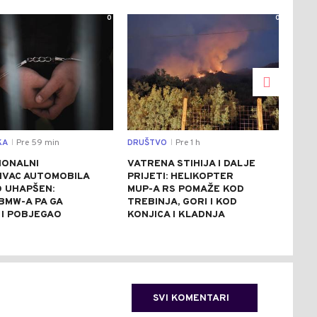
0
0
KA
Pre 59 min
DRUŠTVO
Pre 1 h
DRU
|
|
IONALNI
VATRENA STIHIJA I DALJE
U N
IVAC AUTOMOBILA
PRIJETI: HELIKOPTER
SPU
 UHAPŠEN:
MUP-A RS POMAŽE KOD
U Z
BMW-A PA GA
TREBINJA, GORI I KOD
STR
 I POBJEGAO
KONJICA I KLADNJA
"OL
SVI KOMENTARI