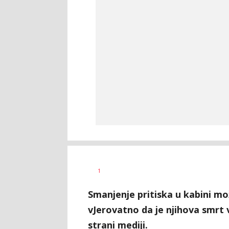
Dragana
AUTOR
1
Božić
Smanjenje pritiska u kabini mo
vJerovatno da je njihova smrt 
strani mediji.