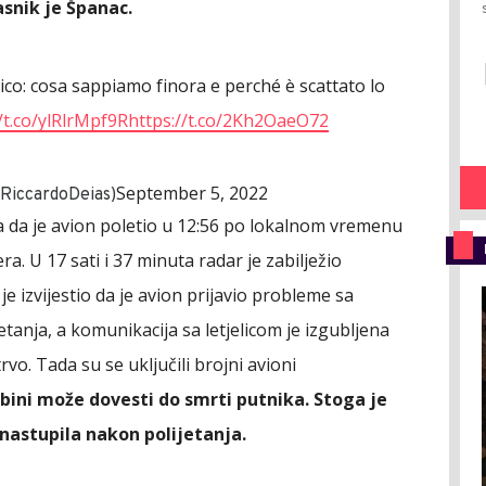
asnik je Španac.
ico: cosa sappiamo finora e perché è scattato lo
/t.co/ylRlrMpf9R
https://t.co/2Kh2OaeO72
September 5, 2022
RiccardoDeias)
 da je avion poletio u 12:56 po lokalnom vremenu
a. U 17 sati i 37 minuta radar je zabilježio
 je izvijestio da je avion prijavio probleme sa
tanja, a komunikacija sa letjelicom je izgubljena
vo. Tada su se uključili brojni avioni
bini može dovesti do smrti putnika. Stoga je
nastupila nakon polijetanja.