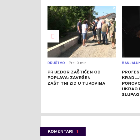
0
DRUŠTVO
Pre 10 min
BANJALU
|
PRIJEDOR ZAŠTIĆEN OD
PROFES
POPLAVA: ZAVRŠEN
KRADLJ
ZAŠTITNI ZID U TUKOVIMA
PONOVO
UKRAO 
SLUPAO
KOMENTARI
1