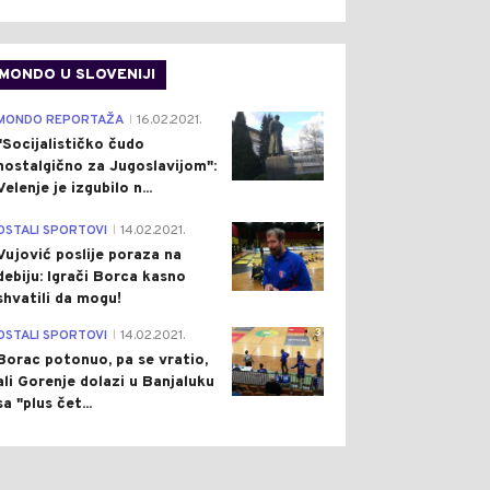
MONDO U SLOVENIJI
4
MONDO REPORTAŽA
16.02.2021.
|
"Socijalističko čudo
nostalgično za Jugoslavijom":
Velenje je izgubilo n...
1
OSTALI SPORTOVI
14.02.2021.
|
Vujović poslije poraza na
debiju: Igrači Borca kasno
shvatili da mogu!
3
OSTALI SPORTOVI
14.02.2021.
|
Borac potonuo, pa se vratio,
ali Gorenje dolazi u Banjaluku
sa "plus čet...