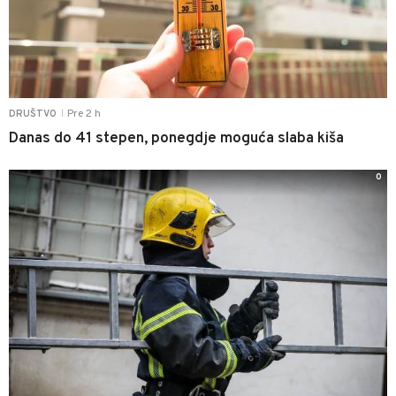
Pre 2 h
DRUŠTVO
|
Danas do 41 stepen, ponegdje moguća slaba kiša
0