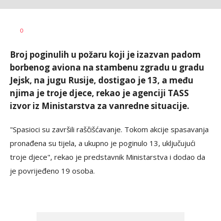
Dragana
AUTOR
0
Božić
Broj poginulih u požaru koji je izazvan padom
borbenog aviona na stambenu zgradu u gradu
Jejsk, na jugu Rusije, dostigao je 13, a među
njima je troje djece, rekao je agenciji TASS
izvor iz Ministarstva za vanredne situacije.
"Spasioci su završili raščišćavanje. Tokom akcije spasavanja
pronađena su tijela, a ukupno je poginulo 13, uključujući
troje djece", rekao je predstavnik Ministarstva i dodao da
je povrijeđeno 19 osoba.