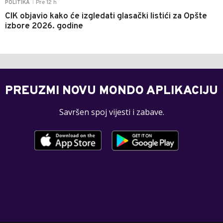
Pre 12 h
POLITIKA
|
CIK objavio kako će izgledati glasački listići za Opšte
izbore 2026. godine
PREUZMI NOVU MONDO APLIKACIJU
Savršen spoj vijesti i zabave.