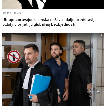
Pre 3 h
SVIJET
|
UN upozoravaju: Islamska država i dalje predstavlja
ozbiljnu prijetnju globalnoj bezbjednosti
0