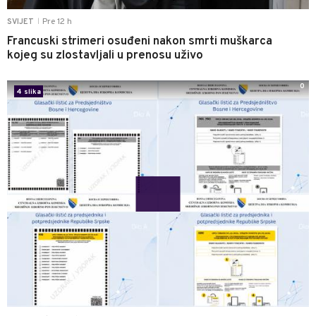
Pre 12 h
SVIJET
|
Francuski strimeri osuđeni nakon smrti muškarca
kojeg su zlostavljali u prenosu uživo
0
4 slika