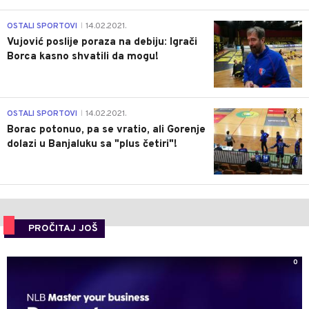
1
OSTALI SPORTOVI
14.02.2021.
|
Vujović poslije poraza na debiju: Igrači
Borca kasno shvatili da mogu!
3
OSTALI SPORTOVI
14.02.2021.
|
Borac potonuo, pa se vratio, ali Gorenje
dolazi u Banjaluku sa "plus četiri"!
PROČITAJ JOŠ
0