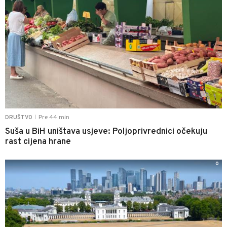
Pre 44 min
DRUŠTVO
|
Suša u BiH uništava usjeve: Poljoprivrednici očekuju
rast cijena hrane
0