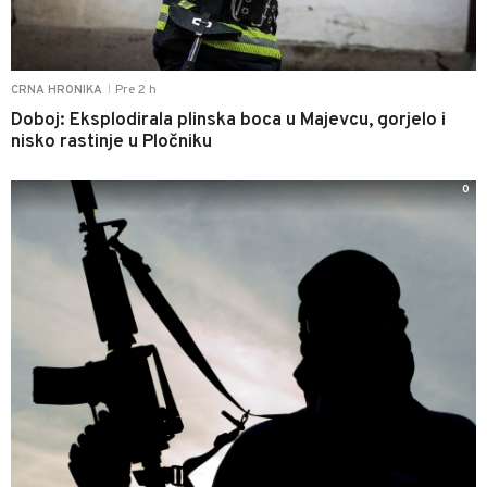
Pre 2 h
CRNA HRONIKA
|
Doboj: Eksplodirala plinska boca u Majevcu, gorjelo i
nisko rastinje u Pločniku
0