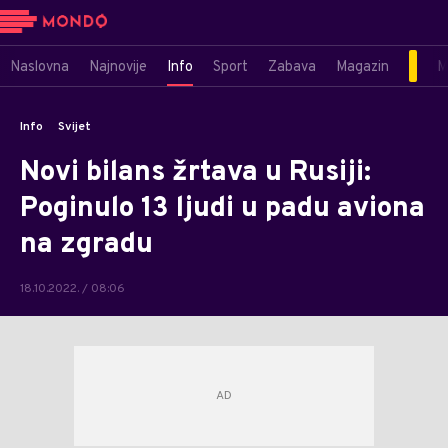
Naslovna
Najnovije
Info
Sport
Zabava
Magazin
M
Info
Svijet
Novi bilans žrtava u Rusiji:
Poginulo 13 ljudi u padu aviona
na zgradu
18.10.2022. / 08:06