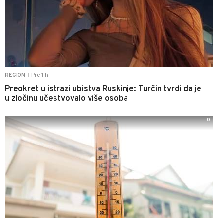
Pre 1 h
REGION
|
Preokret u istrazi ubistva Ruskinje: Turčin tvrdi da je
u zločinu učestvovalo više osoba
0