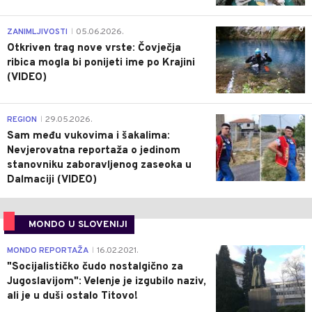
0
ZANIMLJIVOSTI
05.06.2026.
|
Otkriven trag nove vrste: Čovječja
ribica mogla bi ponijeti ime po Krajini
(VIDEO)
0
REGION
29.05.2026.
|
Sam među vukovima i šakalima:
Nevjerovatna reportaža o jedinom
stanovniku zaboravljenog zaseoka u
Dalmaciji (VIDEO)
MONDO U SLOVENIJI
4
MONDO REPORTAŽA
16.02.2021.
|
"Socijalističko čudo nostalgično za
Jugoslavijom": Velenje je izgubilo naziv,
ali je u duši ostalo Titovo!