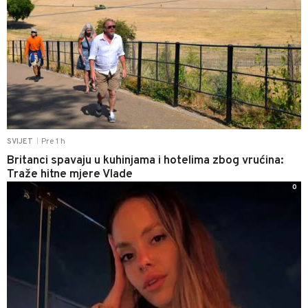
Pre 1 h
SVIJET
|
Britanci spavaju u kuhinjama i hotelima zbog vrućina:
Traže hitne mjere Vlade
0