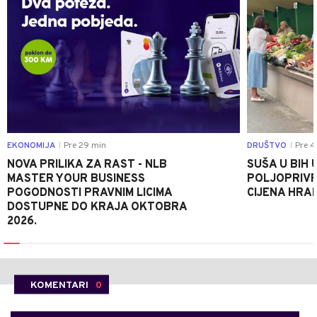
EKONOMIJA
Pre 29 min
DRUŠTVO
Pre 4
|
|
NOVA PRILIKA ZA RAST - NLB
SUŠA U BIH 
MASTER YOUR BUSINESS
POLJOPRIVR
POGODNOSTI PRAVNIM LICIMA
CIJENA HRA
DOSTUPNE DO KRAJA OKTOBRA
2026.
KOMENTARI
0