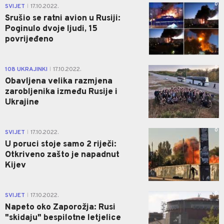
0
SVIJET
17.10.2022.
|
Srušio se ratni avion u Rusiji:
Poginulo dvoje ljudi, 15
povrijeđeno
0
108 UKRAJINKI
17.10.2022.
|
Obavljena velika razmjena
zarobljenika između Rusije i
Ukrajine
0
SVIJET
17.10.2022.
|
U poruci stoje samo 2 riječi:
Otkriveno zašto je napadnut
Kijev
0
SVIJET
17.10.2022.
|
Napeto oko Zaporožja: Rusi
"skidaju" bespilotne letjelice