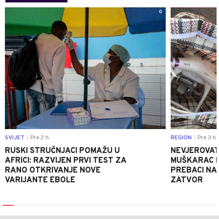
0
SVIJET
Pre 2 h
REGION
Pre 3 h
|
|
RUSKI STRUČNJACI POMAŽU U
NEVJEROVATA
AFRICI: RAZVIJEN PRVI TEST ZA
MUŠKARAC H
RANO OTKRIVANJE NOVE
PREBACI NA
VARIJANTE EBOLE
ZATVOR