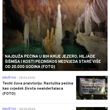
NAJDUŽA PEĆINA U BIH KRIJE JEZERO, HILJADE
ŠIŠMIŠA I KOSTI PEĆINSKOG MEDVJEDA STARE VIŠE
OD 20.000 GODINA (FOTO)
0
DRUŠTVO
28.06.2026.
|
Teslić čuva praistoriju: Rastuška pećina
kao svjedok života neandertalaca
(FOTO)
0
DRUŠTVO
06.06.2026.
|