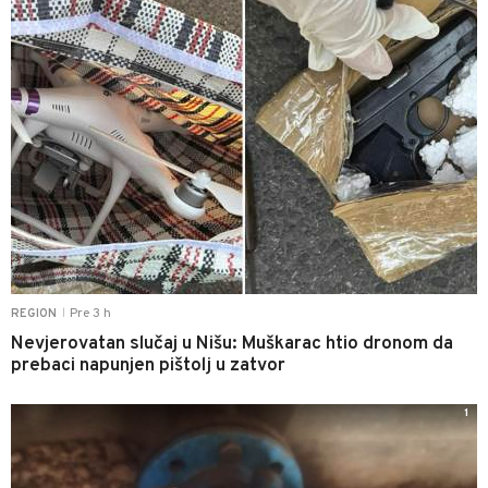
Pre 3 h
REGION
|
Nevjerovatan slučaj u Nišu: Muškarac htio dronom da
prebaci napunjen pištolj u zatvor
1