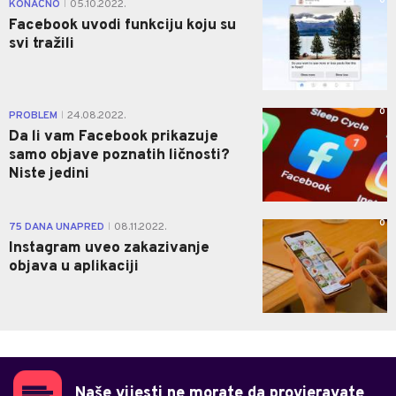
0
KONAČNO
05.10.2022.
|
Facebook uvodi funkciju koju su
svi tražili
0
PROBLEM
24.08.2022.
|
Da li vam Facebook prikazuje
samo objave poznatih ličnosti?
Niste jedini
0
75 DANA UNAPRED
08.11.2022.
|
Instagram uveo zakazivanje
objava u aplikaciji
Naše vijesti ne morate da provjeravate