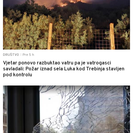
Pre 5 h
DRUŠTVO
|
Vjetar ponovo razbuktao vatru pa je vatrogasci
savladali: Požar iznad sela Luka kod Trebinja stavljen
pod kontrolu
0