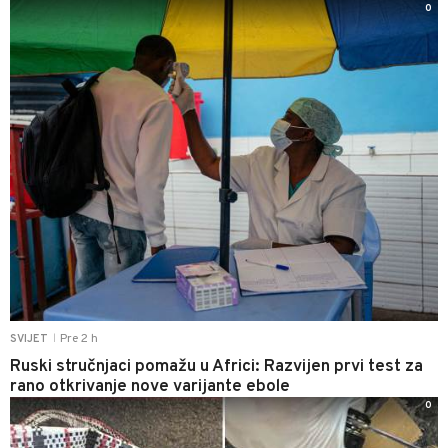
0
Pre 2 h
SVIJET
|
Ruski stručnjaci pomažu u Africi: Razvijen prvi test za
rano otkrivanje nove varijante ebole
0