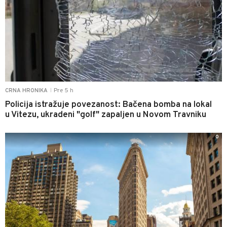
Pre 5 h
CRNA HRONIKA
|
Policija istražuje povezanost: Bačena bomba na lokal
u Vitezu, ukradeni "golf" zapaljen u Novom Travniku
0