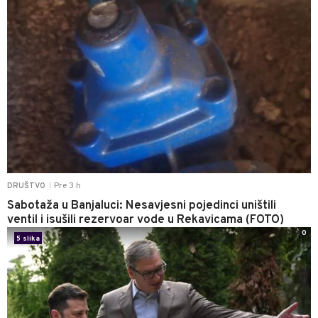
Pre 3 h
DRUŠTVO
|
Sabotaža u Banjaluci: Nesavjesni pojedinci uništili
ventil i isušili rezervoar vode u Rekavicama (FOTO)
0
5 slika