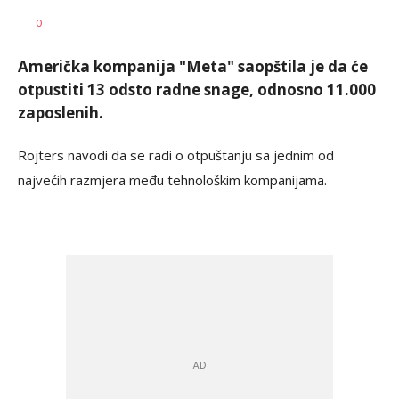
Željko
AUTOR
0
Svitlica
Američka kompanija "Meta" saopštila je da će
otpustiti 13 odsto radne snage, odnosno 11.000
zaposlenih.
Rojters navodi da se radi o otpuštanju sa jednim od
najvećih razmjera među tehnološkim kompanijama.