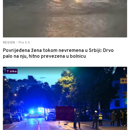
Pre 5 h
REGION
|
Povrijeđena žena tokom nevremena u Srbiji: Drvo
palo na nju, hitno prevezena u bolnicu
0
7 slika