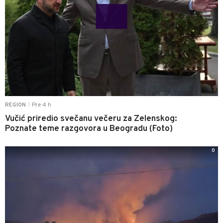
Pre 4 h
REGION
|
Vučić priredio svečanu večeru za Zelenskog:
Poznate teme razgovora u Beogradu (Foto)
0