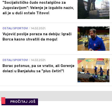
"Socijalističko čudo nostalgično za
Jugoslavijom": Velenje je izgubilo naziv,
ali je u duši ostalo Titovo!
1
OSTALI SPORTOVI
14.02.2021.
|
Vujović poslije poraza na debiju: Igrači
Borca kasno shvatili da mogu!
3
OSTALI SPORTOVI
14.02.2021.
|
Borac potonuo, pa se vratio, ali Gorenje
dolazi u Banjaluku sa "plus četiri"!
PROČITAJ JOŠ