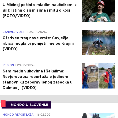
U Mićinoj pećini s mladim naučnikom iz
BiH: Istina o šišmišima i mitu o kosi
(FOTO/VIDEO)
0
ZANIMLJIVOSTI
05.06.2026.
|
Otkriven trag nove vrste: Čovječja
ribica mogla bi ponijeti ime po Krajini
(VIDEO)
0
REGION
29.05.2026.
|
Sam među vukovima i šakalima:
Nevjerovatna reportaža o jedinom
stanovniku zaboravljenog zaseoka u
Dalmaciji (VIDEO)
MONDO U SLOVENIJI
4
MONDO REPORTAŽA
16.02.2021.
|