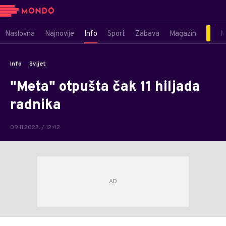
Naslovna
Najnovije
Info
Sport
Zabava
Magazin
M
Info
Svijet
"Meta" otpušta čak 11 hiljada
radnika
09.11.2022. / 12:42