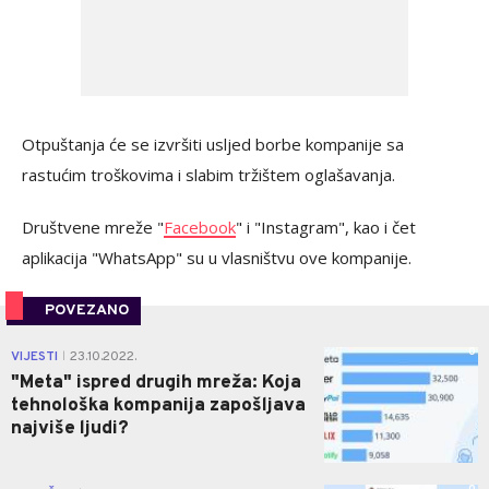
Otpuštanja će se izvršiti usljed borbe kompanije sa
rastućim troškovima i slabim tržištem oglašavanja.
Društvene mreže "
Facebook
" i "Instagram", kao i čet
aplikacija "WhatsApp" su u vlasništvu ove kompanije.
POVEZANO
0
VIJESTI
23.10.2022.
|
"Meta" ispred drugih mreža: Koja
tehnološka kompanija zapošljava
najviše ljudi?