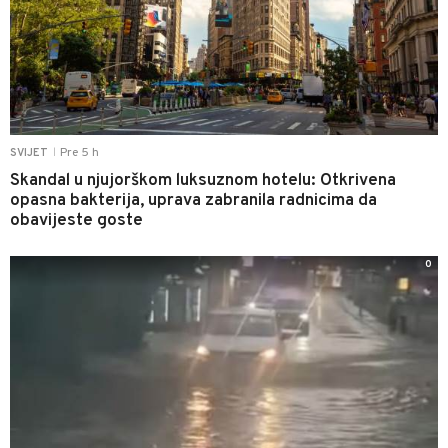
Pre 5 h
SVIJET
|
Skandal u njujorškom luksuznom hotelu: Otkrivena
opasna bakterija, uprava zabranila radnicima da
obavijeste goste
0