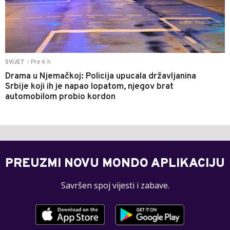
Pre 6 h
SVIJET
|
Drama u Njemačkoj: Policija upucala državljanina
Srbije koji ih je napao lopatom, njegov brat
automobilom probio kordon
PREUZMI NOVU MONDO APLIKACIJU
Savršen spoj vijesti i zabave.