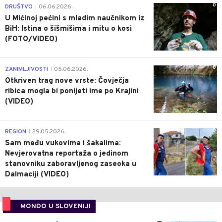
0
DRUŠTVO
06.06.2026.
|
U Mićinoj pećini s mladim naučnikom iz
BiH: Istina o šišmišima i mitu o kosi
(FOTO/VIDEO)
0
ZANIMLJIVOSTI
05.06.2026.
|
Otkriven trag nove vrste: Čovječja
ribica mogla bi ponijeti ime po Krajini
(VIDEO)
0
REGION
29.05.2026.
|
Sam među vukovima i šakalima:
Nevjerovatna reportaža o jedinom
stanovniku zaboravljenog zaseoka u
Dalmaciji (VIDEO)
MONDO U SLOVENIJI