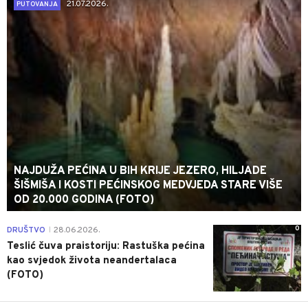
21.07.2026.
PUTOVANJA
NAJDUŽA PEĆINA U BIH KRIJE JEZERO, HILJADE
ŠIŠMIŠA I KOSTI PEĆINSKOG MEDVJEDA STARE VIŠE
OD 20.000 GODINA (FOTO)
0
DRUŠTVO
28.06.2026.
|
Teslić čuva praistoriju: Rastuška pećina
kao svjedok života neandertalaca
(FOTO)