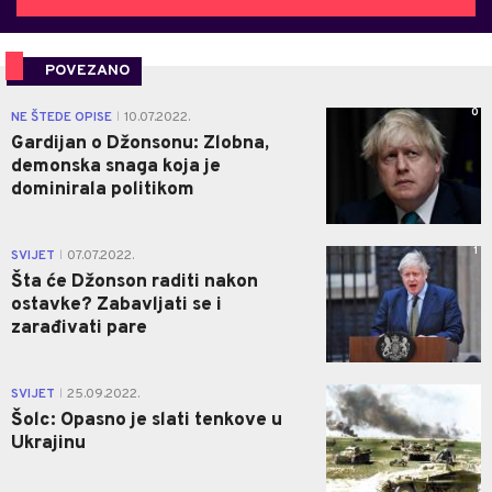
POVEZANO
0
NE ŠTEDE OPISE
10.07.2022.
|
Gardijan o Džonsonu: Zlobna,
demonska snaga koja je
dominirala politikom
1
SVIJET
07.07.2022.
|
Šta će Džonson raditi nakon
ostavke? Zabavljati se i
zarađivati pare
0
SVIJET
25.09.2022.
|
Šolc: Opasno je slati tenkove u
Ukrajinu