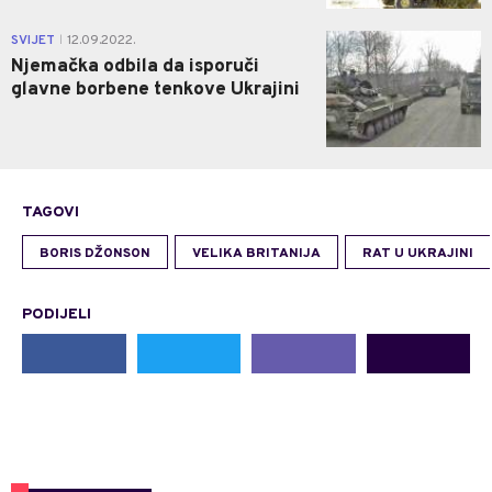
0
SVIJET
12.09.2022.
|
Njemačka odbila da isporuči
glavne borbene tenkove Ukrajini
TAGOVI
BORIS DŽONSON
VELIKA BRITANIJA
RAT U UKRAJINI
PODIJELI