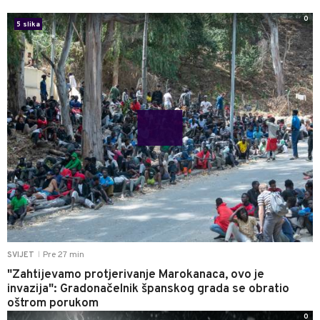
0
5 slika
Pre 27 min
SVIJET
|
"Zahtijevamo protjerivanje Marokanaca, ovo je
invazija": Gradonačelnik španskog grada se obratio
oštrom porukom
0