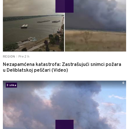
Pre 2 h
REGION
|
Nezapamćena katastrofa: Zastrašujući snimci požara
u Deliblatskoj peščari (Video)
0
3 slika