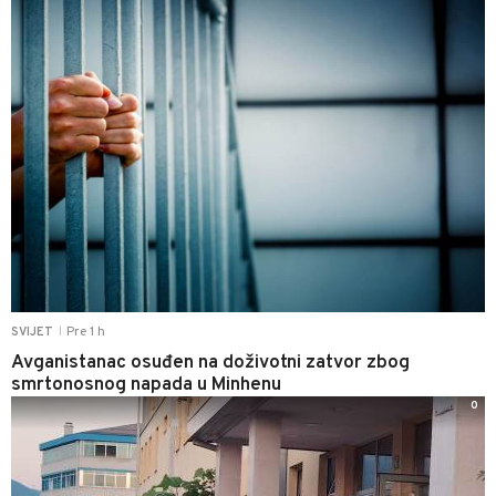
Pre 1 h
SVIJET
|
Avganistanac osuđen na doživotni zatvor zbog
smrtonosnog napada u Minhenu
0