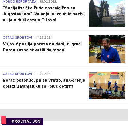
4
MONDO REPORTAŽA
16.02.2021.
|
"Socijalističko čudo nostalgično za
Jugoslavijom": Velenje je izgubilo naziv,
ali je u duši ostalo Titovo!
1
OSTALI SPORTOVI
14.02.2021.
|
Vujović poslije poraza na debiju: Igrači
Borca kasno shvatili da mogu!
3
OSTALI SPORTOVI
14.02.2021.
|
Borac potonuo, pa se vratio, ali Gorenje
dolazi u Banjaluku sa "plus četiri"!
PROČITAJ JOŠ