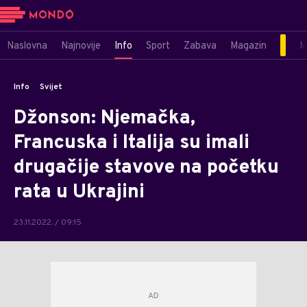
Naslovna
Najnovije
Info
Sport
Zabava
Magazin
M
Info
Svijet
Džonson: Njemačka,
Francuska i Italija su imali
drugačije stavove na početku
rata u Ukrajini
23.11.2022. / 09:15