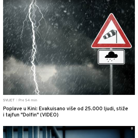
Pre 54 min
SVIJET
|
Poplave u Kini: Evakuisano više od 25.000 ljudi, stiže
i tajfun "Dolfin" (VIDEO)
0