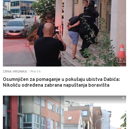
Pre 1 h
CRNA HRONIKA
|
Osumnjičen za pomaganje u pokušaju ubistva Dabića:
Nikoliću određena zabrana napuštanja boravišta
0