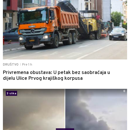
Pre 1 h
DRUŠTVO
|
Privremena obustava: U petak bez saobraćaja u
dijelu Ulice Prvog krajiškog korpusa
0
3 slika