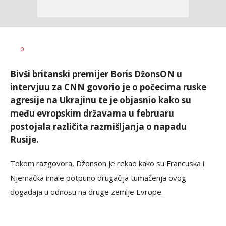
Željko
AUTOR
0
Svitlica
Bivši britanski premijer Boris DžonsON u
intervjuu za CNN govorio je o počecima ruske
agresije na Ukrajinu te je objasnio kako su
među evropskim državama u februaru
postojala različita razmišljanja o napadu
Rusije.
Tokom razgovora, Džonson je rekao kako su Francuska i
Njemačka imale potpuno drugačija tumačenja ovog
događaja u odnosu na druge zemlje Evrope.