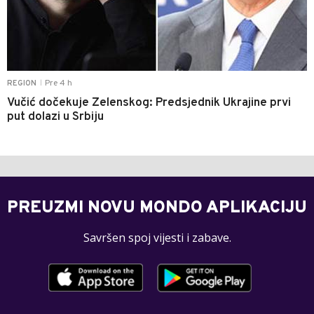
Pre 4 h
REGION
|
Vučić dočekuje Zelenskog: Predsjednik Ukrajine prvi
put dolazi u Srbiju
PREUZMI NOVU MONDO APLIKACIJU
Savršen spoj vijesti i zabave.