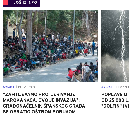
JOŠ IZ INFO
0
SVIJET
Pre 27 min
SVIJET
Pre 54 
|
|
"ZAHTIJEVAMO PROTJERIVANJE
POPLAVE U K
MAROKANACA, OVO JE INVAZIJA":
OD 25.000 LJ
GRADONAČELNIK ŠPANSKOG GRADA
"DOLFIN" (V
SE OBRATIO OŠTROM PORUKOM