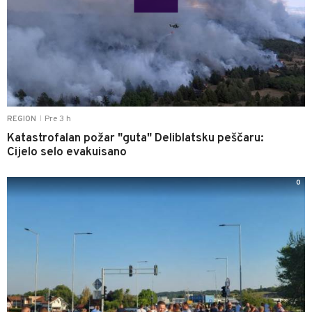
Pre 3 h
REGION
|
Katastrofalan požar "guta" Deliblatsku peščaru:
Cijelo selo evakuisano
0