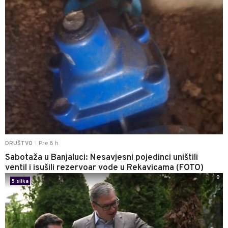
Pre 8 h
DRUŠTVO
|
Sabotaža u Banjaluci: Nesavjesni pojedinci uništili
ventil i isušili rezervoar vode u Rekavicama (FOTO)
0
5 slika