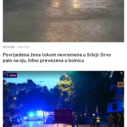
Pre 11 h
REGION
|
Povrijeđena žena tokom nevremena u Srbiji: Drvo
palo na nju, hitno prevezena u bolnicu
0
7 slika