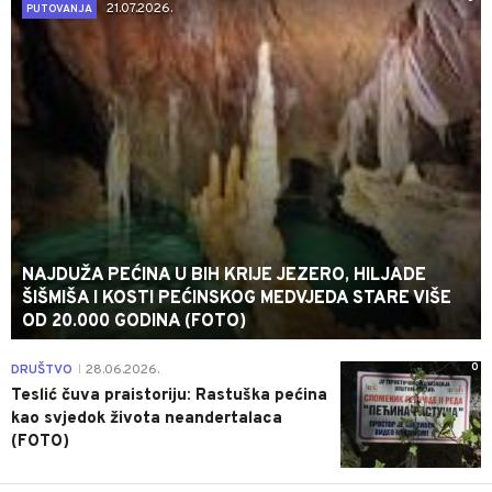
21.07.2026.
PUTOVANJA
NAJDUŽA PEĆINA U BIH KRIJE JEZERO, HILJADE
ŠIŠMIŠA I KOSTI PEĆINSKOG MEDVJEDA STARE VIŠE
OD 20.000 GODINA (FOTO)
0
DRUŠTVO
28.06.2026.
|
Teslić čuva praistoriju: Rastuška pećina
kao svjedok života neandertalaca
(FOTO)