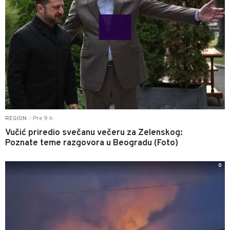
Pre 9 h
REGION
|
Vučić priredio svečanu večeru za Zelenskog:
Poznate teme razgovora u Beogradu (Foto)
0