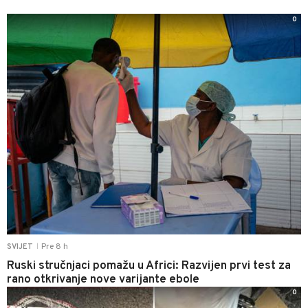
0
Pre 8 h
SVIJET
|
Ruski stručnjaci pomažu u Africi: Razvijen prvi test za
rano otkrivanje nove varijante ebole
0