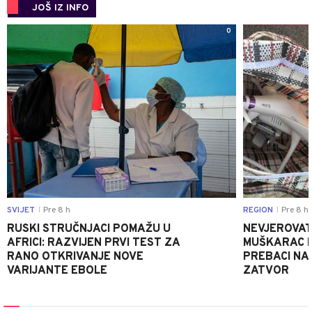
JOŠ IZ INFO
0
SVIJET
Pre 8 h
REGION
Pre 8 h
|
|
RUSKI STRUČNJACI POMAŽU U
NEVJEROVATA
AFRICI: RAZVIJEN PRVI TEST ZA
MUŠKARAC H
RANO OTKRIVANJE NOVE
PREBACI NA
VARIJANTE EBOLE
ZATVOR