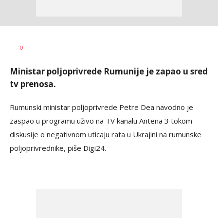
Dušan
AUTOR
0
Volaš
Ministar poljoprivrede Rumunije je zapao u sred
tv prenosa.
Rumunski ministar poljoprivrede Petre Dea navodno je
zaspao u programu uživo na TV kanalu Antena 3 tokom
diskusije o negativnom uticaju rata u Ukrajini na rumunske
poljoprivrednike, piše Digi24.