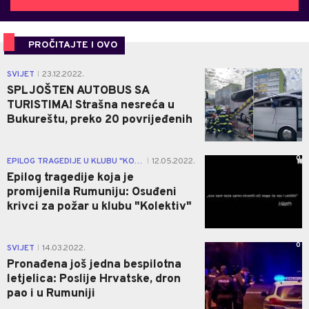
PROČITAJTE I OVO
0
SVIJET
23.12.2022.
|
SPLJOŠTEN AUTOBUS SA
TURISTIMA! Strašna nesreća u
Bukureštu, preko 20 povrijeđenih
0
EPILOG TRAGEDIJE U KLUBU "KOLEKTIV"
12.05.2022.
|
Epilog tragedije koja je
promijenila Rumuniju: Osuđeni
krivci za požar u klubu "Kolektiv"
0
SVIJET
14.03.2022.
|
Pronađena još jedna bespilotna
letjelica: Poslije Hrvatske, dron
pao i u Rumuniji