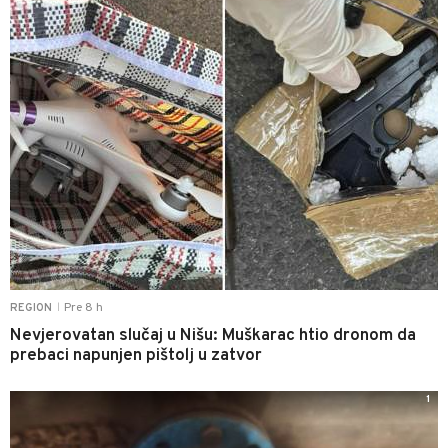
Pre 8 h
REGION
|
Nevjerovatan slučaj u Nišu: Muškarac htio dronom da
prebaci napunjen pištolj u zatvor
1