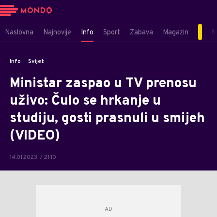
Naslovna
Najnovije
Info
Sport
Zabava
Magazin
M
Info
Svijet
Ministar zaspao u TV prenosu
uživo: Čulo se hrkanje u
studiju, gosti prasnuli u smijeh
(VIDEO)
14.01.2023. / 21:10