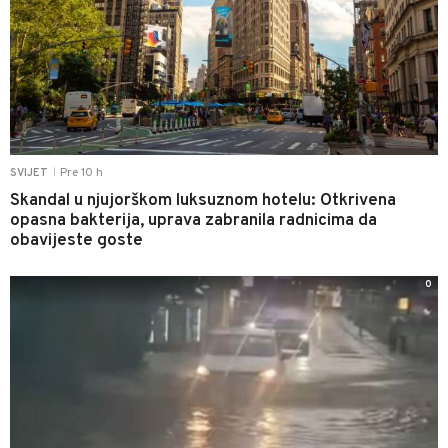
Pre 10 h
SVIJET
|
Skandal u njujorškom luksuznom hotelu: Otkrivena
opasna bakterija, uprava zabranila radnicima da
obavijeste goste
0