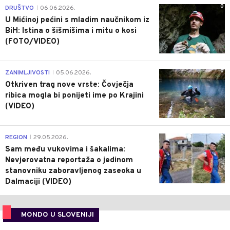
0
DRUŠTVO
06.06.2026.
|
U Mićinoj pećini s mladim naučnikom iz
BiH: Istina o šišmišima i mitu o kosi
(FOTO/VIDEO)
0
ZANIMLJIVOSTI
05.06.2026.
|
Otkriven trag nove vrste: Čovječja
ribica mogla bi ponijeti ime po Krajini
(VIDEO)
0
REGION
29.05.2026.
|
Sam među vukovima i šakalima:
Nevjerovatna reportaža o jedinom
stanovniku zaboravljenog zaseoka u
Dalmaciji (VIDEO)
MONDO U SLOVENIJI