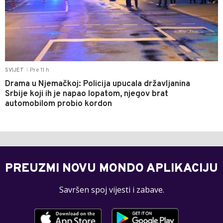
Pre 11 h
SVIJET
|
Drama u Njemačkoj: Policija upucala državljanina
Srbije koji ih je napao lopatom, njegov brat
automobilom probio kordon
PREUZMI NOVU MONDO APLIKACIJU
Savršen spoj vijesti i zabave.