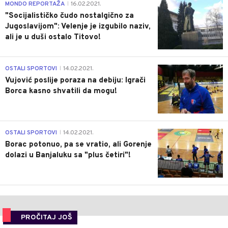
4
MONDO REPORTAŽA
16.02.2021.
|
"Socijalističko čudo nostalgično za
Jugoslavijom": Velenje je izgubilo naziv,
ali je u duši ostalo Titovo!
1
OSTALI SPORTOVI
14.02.2021.
|
Vujović poslije poraza na debiju: Igrači
Borca kasno shvatili da mogu!
3
OSTALI SPORTOVI
14.02.2021.
|
Borac potonuo, pa se vratio, ali Gorenje
dolazi u Banjaluku sa "plus četiri"!
PROČITAJ JOŠ