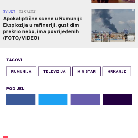
0
SVIJET
02.07.2021.
|
Apokaliptične scene u Rumuniji:
Eksplozija u rafineriji, gust dim
prekrio nebo, ima povrijeđenih
(FOTO/VIDEO)
TAGOVI
RUMUNIJA
TELEVIZIJA
MINISTAR
HRKANJE
PODIJELI