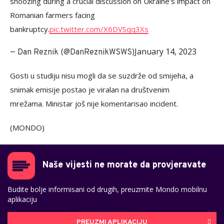
snoozing during a crucial discussion on Ukraine's impact on
Romanian farmers facing
bankruptcy.
pic.twitter.com/X6DVSqq3Xs
January 14, 2023
— Dan Reznik (@DanReznikWSWS)
Gosti u studiju nisu mogli da se suzdrže od smijeha, a
snimak emisije postao je viralan na društvenim
mrežama. Ministar još nije komentarisao incident.
(MONDO)
Naše vijesti ne morate da provjeravate
Budite bolje informisani od drugih, preuzmite Mondo mobilnu
aplikaciju
PREUZMI APLIKACIJU