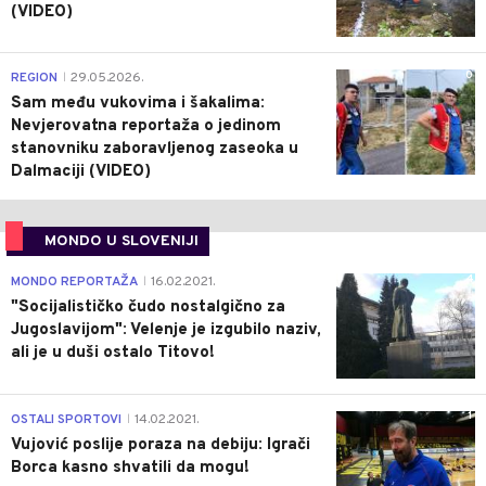
(VIDEO)
0
REGION
29.05.2026.
|
Sam među vukovima i šakalima:
Nevjerovatna reportaža o jedinom
stanovniku zaboravljenog zaseoka u
Dalmaciji (VIDEO)
MONDO U SLOVENIJI
4
MONDO REPORTAŽA
16.02.2021.
|
"Socijalističko čudo nostalgično za
Jugoslavijom": Velenje je izgubilo naziv,
ali je u duši ostalo Titovo!
1
OSTALI SPORTOVI
14.02.2021.
|
Vujović poslije poraza na debiju: Igrači
Borca kasno shvatili da mogu!