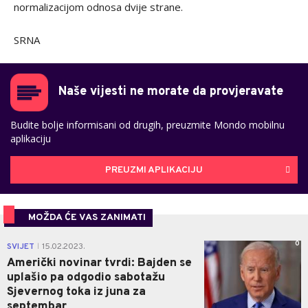
normalizacijom odnosa dvije strane.
SRNA
Naše vijesti ne morate da provjeravate
Budite bolje informisani od drugih, preuzmite Mondo mobilnu
aplikaciju
PREUZMI APLIKACIJU
MOŽDA ĆE VAS ZANIMATI
0
SVIJET
15.02.2023.
|
Američki novinar tvrdi: Bajden se
uplašio pa odgodio sabotažu
Sjevernog toka iz juna za
septembar