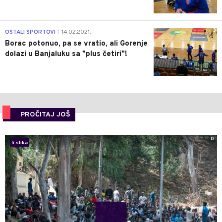
3
OSTALI SPORTOVI
14.02.2021.
|
Borac potonuo, pa se vratio, ali Gorenje
dolazi u Banjaluku sa "plus četiri"!
PROČITAJ JOŠ
0
5 slika