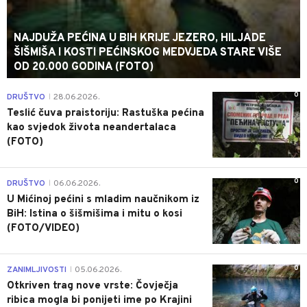
NAJDUŽA PEĆINA U BIH KRIJE JEZERO, HILJADE
ŠIŠMIŠA I KOSTI PEĆINSKOG MEDVJEDA STARE VIŠE
OD 20.000 GODINA (FOTO)
0
DRUŠTVO
28.06.2026.
|
Teslić čuva praistoriju: Rastuška pećina
kao svjedok života neandertalaca
(FOTO)
0
DRUŠTVO
06.06.2026.
|
U Mićinoj pećini s mladim naučnikom iz
BiH: Istina o šišmišima i mitu o kosi
(FOTO/VIDEO)
0
ZANIMLJIVOSTI
05.06.2026.
|
Otkriven trag nove vrste: Čovječja
ribica mogla bi ponijeti ime po Krajini