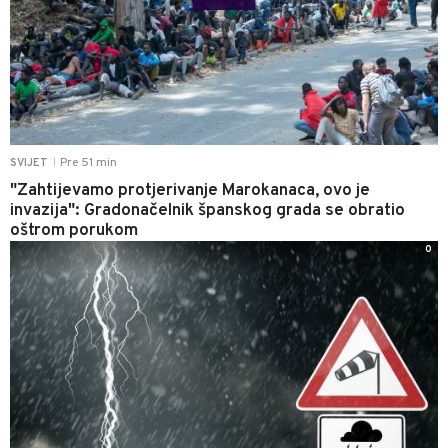
Pre 51 min
SVIJET
|
"Zahtijevamo protjerivanje Marokanaca, ovo je
invazija": Gradonačelnik španskog grada se obratio
oštrom porukom
0