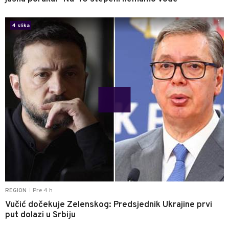
1
4 slika
Pre 4 h
REGION
|
Vučić dočekuje Zelenskog: Predsjednik Ukrajine prvi
put dolazi u Srbiju