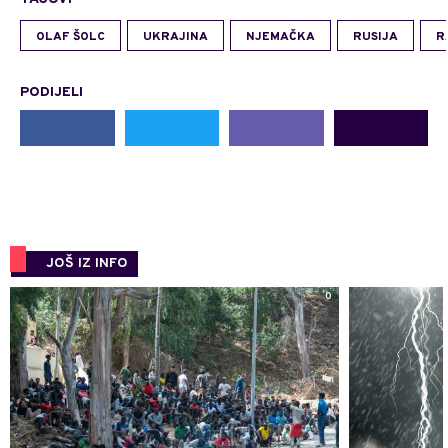
OLAF ŠOLC
UKRAJINA
NJEMAČKA
RUSIJA
R
PODIJELI
JOŠ IZ INFO
0