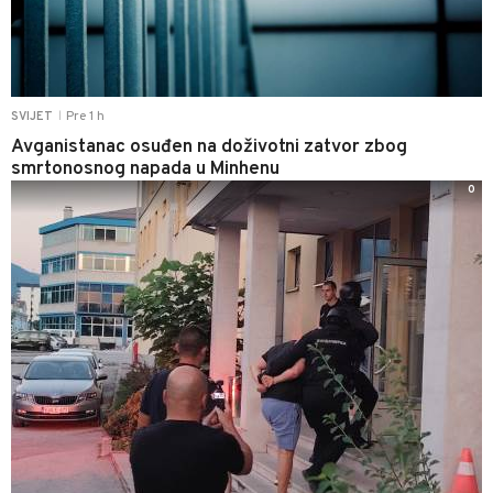
Pre 1 h
SVIJET
|
Avganistanac osuđen na doživotni zatvor zbog
smrtonosnog napada u Minhenu
0