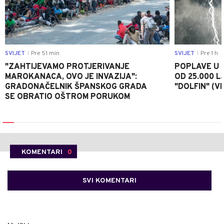
SVIJET
Pre 51 min
SVIJET
Pre 1 h
|
|
"ZAHTIJEVAMO PROTJERIVANJE
POPLAVE U K
MAROKANACA, OVO JE INVAZIJA":
OD 25.000 LJ
GRADONAČELNIK ŠPANSKOG GRADA
"DOLFIN" (V
SE OBRATIO OŠTROM PORUKOM
KOMENTARI
0
SVI KOMENTARI