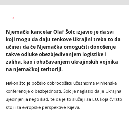
Dušan
AUTOR
0
Volaš
Njemački kancelar Olaf Šolc izjavio je da svi
koji mogu da daju tenkove Ukrajini treba to da
učine i da će Njemačka omogućiti donošenje
takve odluke obezbjeđivanjem logistike i
zaliha, kao i obučavanjem ukrajinskih vojnika
na njemačkoj teritoriji.
Nakon što je poželio dobrodošlicu učesnicima Minhenske
konferencije o bezbjednosti, Šolc je naglasio da je Ukrajina
ujedinjenija nego ikad, te da je to slučaj i sa EU, koja čvrsto
stoji iza evropske perspektive Kijeva.