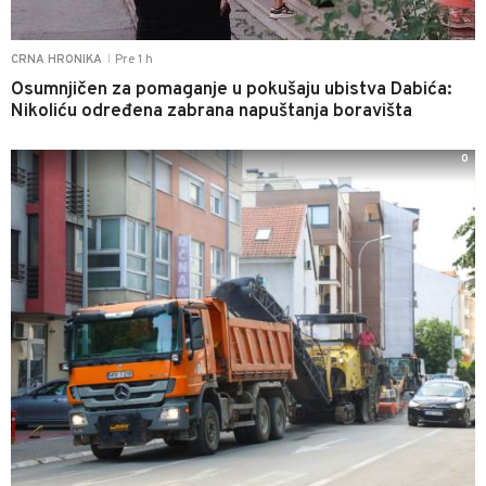
Pre 1 h
CRNA HRONIKA
|
Osumnjičen za pomaganje u pokušaju ubistva Dabića:
Nikoliću određena zabrana napuštanja boravišta
0