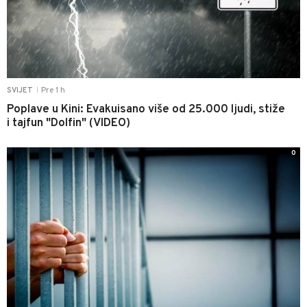
Pre 1 h
SVIJET
|
Poplave u Kini: Evakuisano više od 25.000 ljudi, stiže
i tajfun "Dolfin" (VIDEO)
0