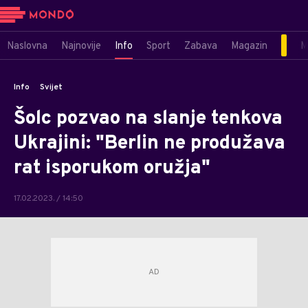
Naslovna
Najnovije
Info
Sport
Zabava
Magazin
M
Info
Svijet
Šolc pozvao na slanje tenkova
Ukrajini: "Berlin ne produžava
rat isporukom oružja"
17.02.2023. / 14:50