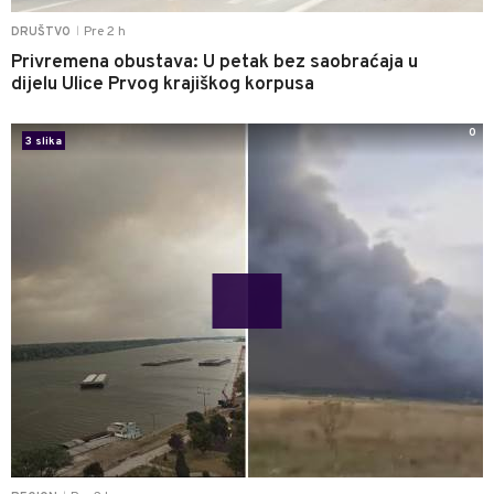
Pre 2 h
DRUŠTVO
|
Privremena obustava: U petak bez saobraćaja u
dijelu Ulice Prvog krajiškog korpusa
0
3 slika