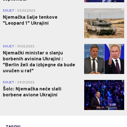
0
SVIJET
03.02.2023.
|
Njemačka šalje tenkove
"Leopard 1" Ukrajini
0
SVIJET
01.02.2023.
|
Njemački ministar o slanju
borbenih avioina Ukrajini :
"Berlin želi da izbjegne da bude
uvučen u rat"
0
SVIJET
29.01.2023.
|
Šolc: Njemačka neće slati
borbene avione Ukrajini
TAGOVI