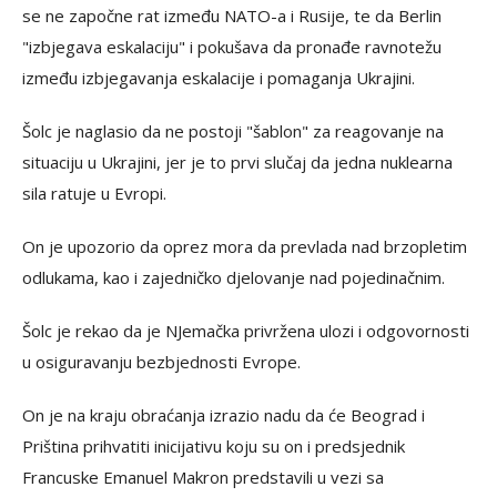
se ne započne rat između NATO-a i Rusije, te da Berlin
"izbjegava eskalaciju" i pokušava da pronađe ravnotežu
između izbjegavanja eskalacije i pomaganja Ukrajini.
Šolc je naglasio da ne postoji "šablon" za reagovanje na
situaciju u Ukrajini, jer je to prvi slučaj da jedna nuklearna
sila ratuje u Evropi.
On je upozorio da oprez mora da prevlada nad brzopletim
odlukama, kao i zajedničko djelovanje nad pojedinačnim.
Šolc je rekao da je NJemačka privržena ulozi i odgovornosti
u osiguravanju bezbjednosti Evrope.
On je na kraju obraćanja izrazio nadu da će Beograd i
Priština prihvatiti inicijativu koju su on i predsjednik
Francuske Emanuel Makron predstavili u vezi sa