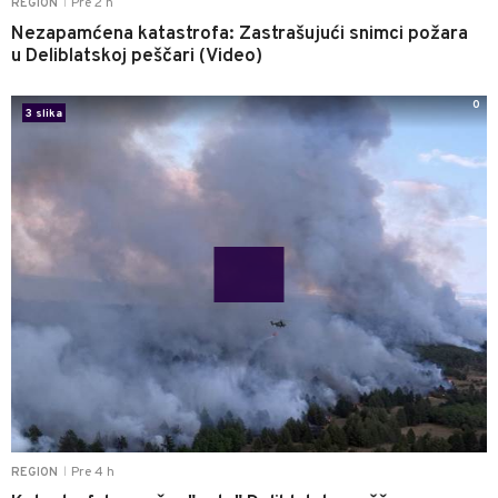
Pre 2 h
REGION
|
Nezapamćena katastrofa: Zastrašujući snimci požara
u Deliblatskoj peščari (Video)
0
3 slika
Pre 4 h
REGION
|