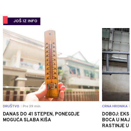
JOŠ IZ INFO
0
DRUŠTVO
Pre 39 min
CRNA HRONIKA
|
|
DANAS DO 41 STEPEN, PONEGDJE
DOBOJ: EKS
MOGUĆA SLABA KIŠA
BOCA U MAJE
RASTINJE U