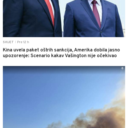
Pre 12 h
SVIJET
|
Kina uvela paket oštrih sankcija, Amerika dobila jasno
upozorenje: Scenario kakav Vašington nije očekivao
0