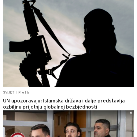
Pre 1 h
SVIJET
|
UN upozoravaju: Islamska država i dalje predstavlja
ozbiljnu prijetnju globalnoj bezbjednosti
0