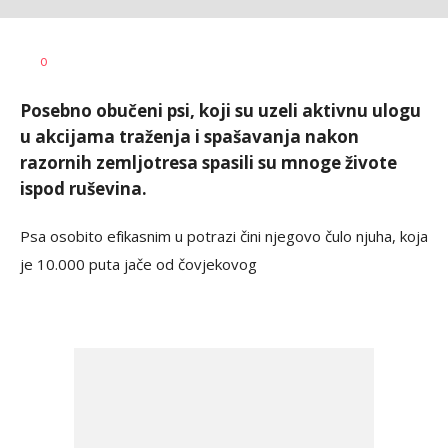
Željko
AUTOR
0
Svitlica
Posebno obučeni psi, koji su uzeli aktivnu ulogu
u akcijama traženja i spašavanja nakon
razornih zemljotresa spasili su mnoge živote
ispod ruševina.
Psa osobito efikasnim u potrazi čini njegovo čulo njuha, koja
je 10.000 puta jače od čovjekovog