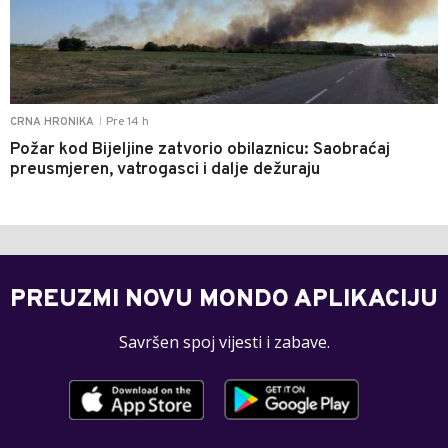
Pre 14 h
CRNA HRONIKA
|
Požar kod Bijeljine zatvorio obilaznicu: Saobraćaj
preusmjeren, vatrogasci i dalje dežuraju
PREUZMI NOVU MONDO APLIKACIJU
Savršen spoj vijesti i zabave.