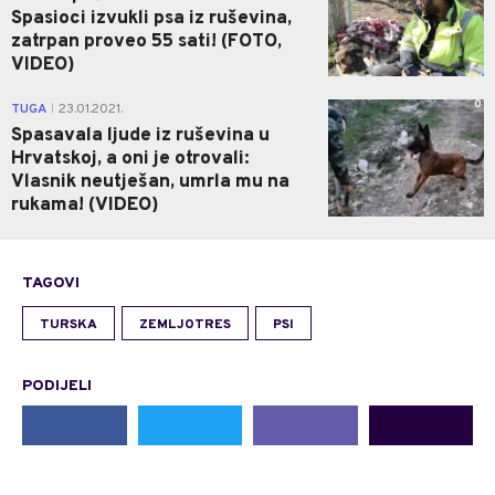
Spasioci izvukli psa iz ruševina,
zatrpan proveo 55 sati! (FOTO,
VIDEO)
0
TUGA
23.01.2021.
|
Spasavala ljude iz ruševina u
Hrvatskoj, a oni je otrovali:
Vlasnik neutješan, umrla mu na
rukama! (VIDEO)
TAGOVI
TURSKA
ZEMLJOTRES
PSI
PODIJELI