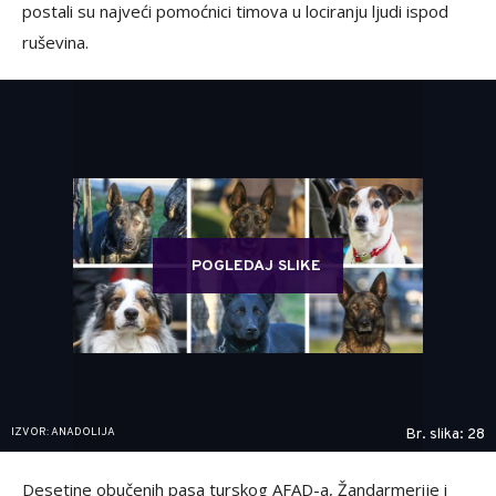
postali su najveći pomoćnici timova u lociranju ljudi ispod
ruševina.
POGLEDAJ SLIKE
IZVOR: ANADOLIJA
Br. slika: 28
Desetine obučenih pasa turskog AFAD-a, Žandarmerije i