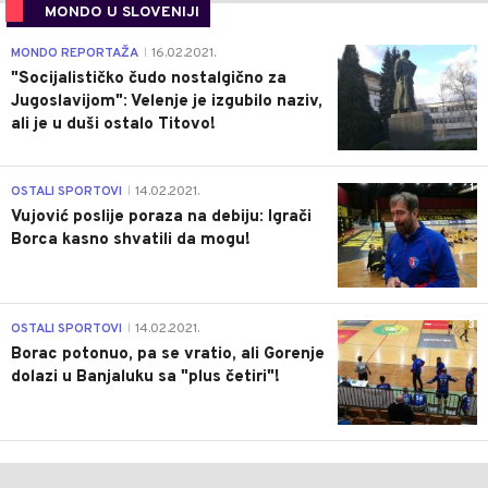
MONDO U SLOVENIJI
4
MONDO REPORTAŽA
16.02.2021.
|
"Socijalističko čudo nostalgično za
Jugoslavijom": Velenje je izgubilo naziv,
ali je u duši ostalo Titovo!
1
OSTALI SPORTOVI
14.02.2021.
|
Vujović poslije poraza na debiju: Igrači
Borca kasno shvatili da mogu!
3
OSTALI SPORTOVI
14.02.2021.
|
Borac potonuo, pa se vratio, ali Gorenje
dolazi u Banjaluku sa "plus četiri"!