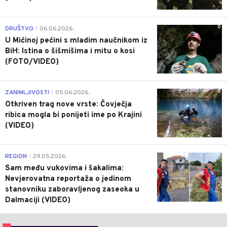
0
DRUŠTVO
06.06.2026.
|
U Mićinoj pećini s mladim naučnikom iz
BiH: Istina o šišmišima i mitu o kosi
(FOTO/VIDEO)
0
ZANIMLJIVOSTI
05.06.2026.
|
Otkriven trag nove vrste: Čovječja
ribica mogla bi ponijeti ime po Krajini
(VIDEO)
0
REGION
29.05.2026.
|
Sam među vukovima i šakalima:
Nevjerovatna reportaža o jedinom
stanovniku zaboravljenog zaseoka u
Dalmaciji (VIDEO)