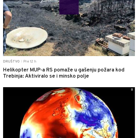
Pre 12 h
DRUŠTVO
|
Helikopter MUP-a RS pomaže u gašenju požara kod
Trebinja: Aktiviralo se i minsko polje
0