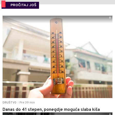
PROČITAJ JOŠ
0
Pre 39 min
DRUŠTVO
|
Danas do 41 stepen, ponegdje moguća slaba kiša
0