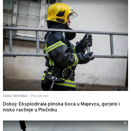
Pre 44 min
CRNA HRONIKA
|
Doboj: Eksplodirala plinska boca u Majevcu, gorjelo i
nisko rastinje u Pločniku
0