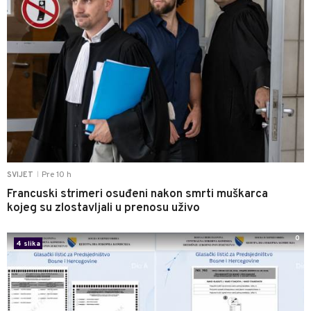
Pre 10 h
SVIJET
|
Francuski strimeri osuđeni nakon smrti muškarca
kojeg su zlostavljali u prenosu uživo
0
4 slika