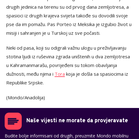
drugih jedinica na terenu su od prvog dana zemljotresa, a
spasioci iz drugih krajeva svijeta takođe su dovodili svoje
pse da im pomažu. Pas Porteo iz Meksika je izgubio život u
misiji i sahranjen je u Turskoj uz sve počasti.
Neki od pasa, koji su odigrali važnu ulogu u preživljavanju
stotina ljudi iz ruševina zgrada uništenih u dva zemljotresa
u Kahramanmarašu, povrijeđeni su tokom obavljanja
dužnosti, među njima i
Tora
koja je došla sa spasiocima iz
Republike Srpske.
(Mondo/Anadolija)
Naše vijesti ne morate da provjeravate
Budite bolje informisani od drugih, preuzmite Mondo mobilnu