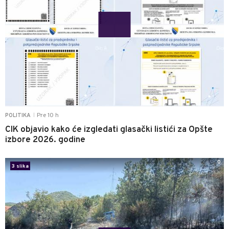
Pre 10 h
POLITIKA
|
CIK objavio kako će izgledati glasački listići za Opšte
izbore 2026. godine
0
3 slika