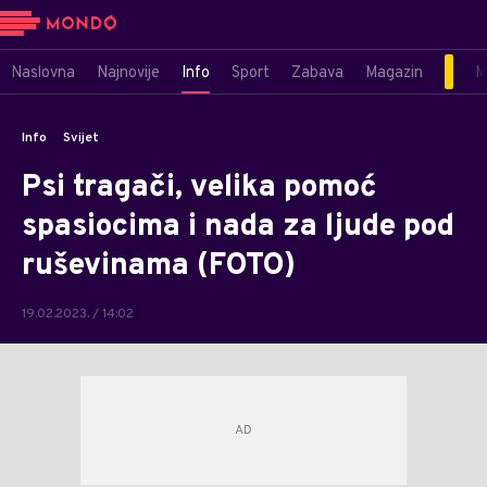
Naslovna
Najnovije
Info
Sport
Zabava
Magazin
M
Info
Svijet
Psi tragači, velika pomoć
spasiocima i nada za ljude pod
ruševinama (FOTO)
19.02.2023. / 14:02