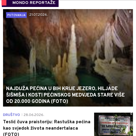
MONDO REPORTAŽE
0
21.07.2026.
PUTOVANJA
NAJDUŽA PEĆINA U BIH KRIJE JEZERO, HILJADE
ŠIŠMIŠA I KOSTI PEĆINSKOG MEDVJEDA STARE VIŠE
OD 20.000 GODINA (FOTO)
0
DRUŠTVO
28.06.2026.
|
Teslić čuva praistoriju: Rastuška pećina
kao svjedok života neandertalaca
(FOTO)