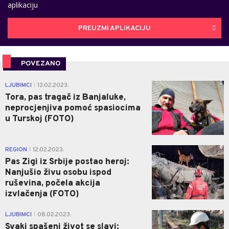
aplikaciju
PREUZMI APLIKACIJU
POVEZANO
0
LJUBIMCI
13.02.2023.
|
Tora, pas tragač iz Banjaluke,
neprocjenjiva pomoć spasiocima
u Turskoj (FOTO)
0
REGION
12.02.2023.
|
Pas Zigi iz Srbije postao heroj:
Nanjušio živu osobu ispod
ruševina, počela akcija
izvlačenja (FOTO)
0
LJUBIMCI
08.02.2023.
|
Svaki spašeni život se slavi: