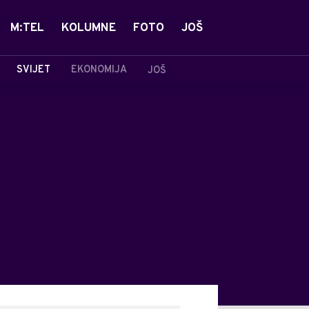
M:TEL
KOLUMNE
FOTO
JOŠ
SVIJET
EKONOMIJA
JOŠ