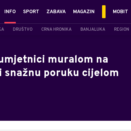
INFO
SPORT
ZABAVA
MAGAZIN
MOBIT
KA
DRUŠTVO
CRNA HRONIKA
BANJALUKA
REGION
i umjetnici muralom na
i snažnu poruku cijelom