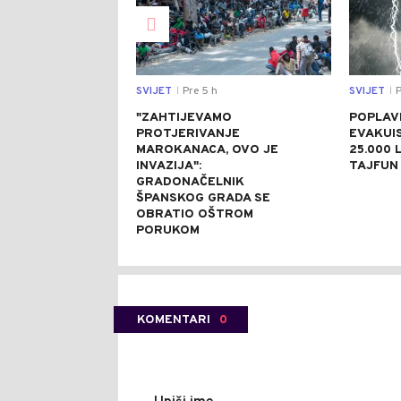
SVIJET
Pre 5 h
SVIJET
P
|
|
"ZAHTIJEVAMO
POPLAVE
PROTJERIVANJE
EVAKUI
MAROKANACA, OVO JE
25.000 L
INVAZIJA":
TAJFUN 
GRADONAČELNIK
ŠPANSKOG GRADA SE
OBRATIO OŠTROM
PORUKOM
KOMENTARI
0