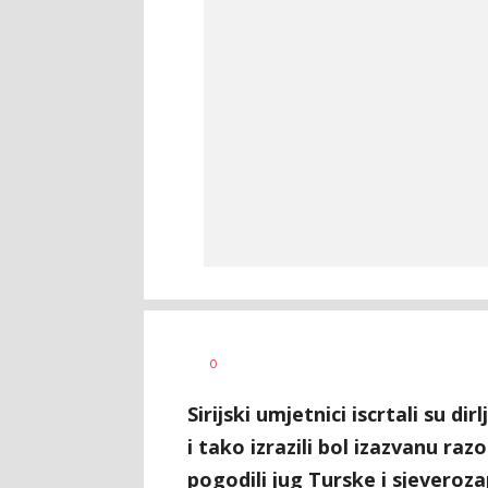
Dragana
AUTOR
0
Božić
Sirijski umjetnici iscrtali su d
i tako izrazili bol izazvanu ra
pogodili jug Turske i sjeverozap