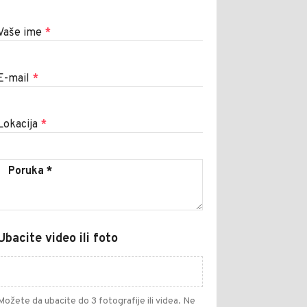
Vaše ime
*
E-mail
*
Lokacija
*
Ubacite video ili foto
Možete da ubacite do 3 fotografije ili videa. Ne