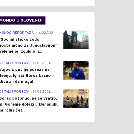
MONDO U SLOVENIJI
4
MONDO REPORTAŽA
16.02.2021.
|
"Socijalističko čudo
nostalgično za Jugoslavijom":
Velenje je izgubilo n...
1
OSTALI SPORTOVI
14.02.2021.
|
Vujović poslije poraza na
debiju: Igrači Borca kasno
shvatili da mogu!
3
OSTALI SPORTOVI
14.02.2021.
|
Borac potonuo, pa se vratio,
ali Gorenje dolazi u Banjaluku
sa "plus čet...
0
0