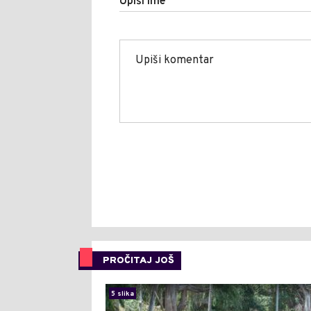
Upiši ime
PROČITAJ JOŠ
5 slika