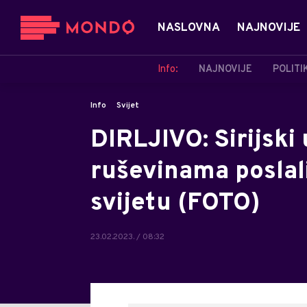
NASLOVNA
NAJNOVIJE
Info:
NAJNOVIJE
POLITI
Info
Svijet
DIRLJIVO: Sirijsk
ruševinama poslal
svijetu (FOTO)
23.02.2023. / 08:32