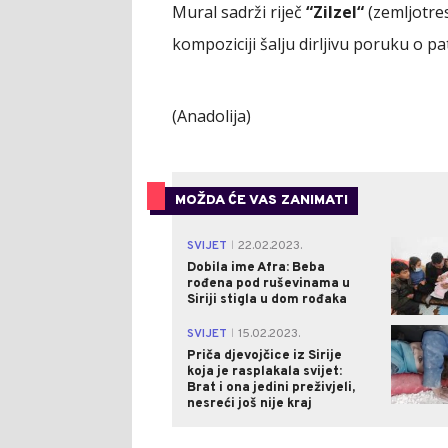
Mural sadrži riječ
“Zilzel“
(zemljotres
kompoziciji šalju dirljivu poruku o p
(Anadolija)
MOŽDA ĆE VAS ZANIMATI
SVIJET
22.02.2023.
|
Dobila ime Afra: Beba
rođena pod ruševinama u
Siriji stigla u dom rođaka
SVIJET
15.02.2023.
|
Priča djevojčice iz Sirije
koja je rasplakala svijet:
Brat i ona jedini preživjeli,
nesreći još nije kraj