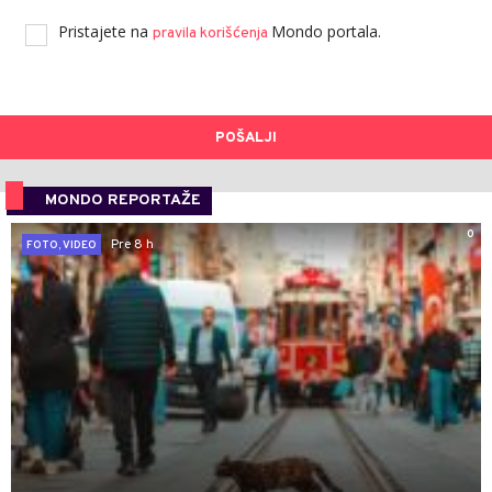
Pristajete na
Mondo portala.
pravila korišćenja
POŠALJI
MONDO REPORTAŽE
0
Pre 8 h
FOTO, VIDEO