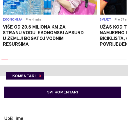
EKONOMIJA
Pre 4 min
SVIJET
Pre 37 m
|
|
VIŠE OD 20,6 MILIONA KM ZA
UŽAS KOD T
STRANU VODU: EKONOMSKI APSURD
NAMJERNO U
U ZEMLJI BOGATOJ VODNIM
BICIKLISTA,
RESURSIMA
POVRIJEĐEN
KOMENTARI
0
SVI KOMENTARI
Upiši ime