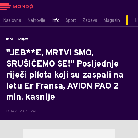
Naslovna
Najnovije
Info
Sport
Zabava
Magazin
M
Info
Svijet
"JEB**E, MRTVI SMO,
SRUŠIĆEMO SE!" Posljednje
riječi pilota koji su zaspali na
letu Er Fransa, AVION PAO 2
min. kasnije
17.04.2023. / 18:41