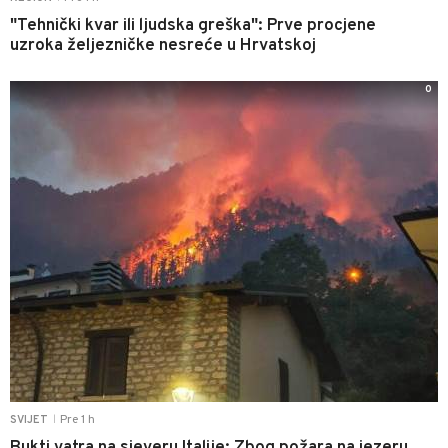
"Tehnički kvar ili ljudska greška": Prve procjene
uzroka željezničke nesreće u Hrvatskoj
0
Pre 1 h
SVIJET
|