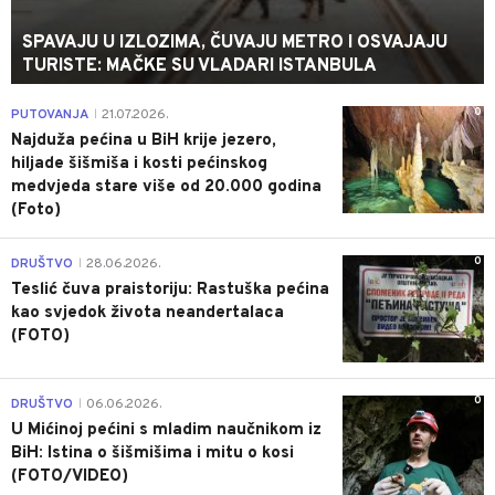
SPAVAJU U IZLOZIMA, ČUVAJU METRO I OSVAJAJU
TURISTE: MAČKE SU VLADARI ISTANBULA
0
PUTOVANJA
21.07.2026.
|
Najduža pećina u BiH krije jezero,
hiljade šišmiša i kosti pećinskog
medvjeda stare više od 20.000 godina
(Foto)
0
DRUŠTVO
28.06.2026.
|
Teslić čuva praistoriju: Rastuška pećina
kao svjedok života neandertalaca
(FOTO)
0
DRUŠTVO
06.06.2026.
|
U Mićinoj pećini s mladim naučnikom iz
BiH: Istina o šišmišima i mitu o kosi
(FOTO/VIDEO)