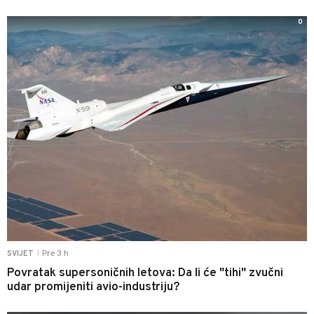
0
Pre 3 h
SVIJET
|
Povratak supersoničnih letova: Da li će "tihi" zvučni
udar promijeniti avio-industriju?