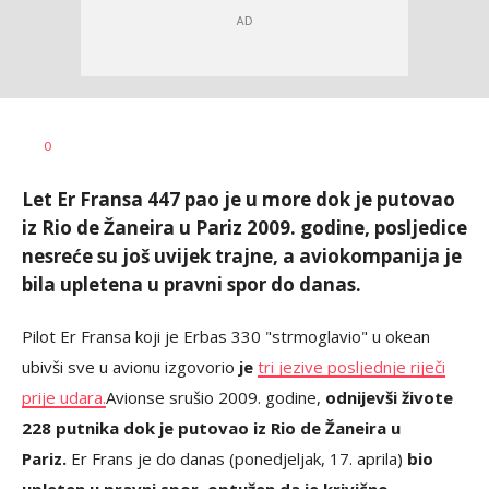
Jana
AUTOR
0
Desovski
Let Er Fransa 447 pao je u more dok je putovao
iz Rio de Žaneira u Pariz 2009. godine, posljedice
nesreće su još uvijek trajne, a aviokompanija je
bila upletena u pravni spor do danas.
Pilot Er Fransa koji je Erbas 330 "strmoglavio" u okean
ubivši sve u avionu izgovorio
je
tri jezive posljednje riječi
prije udara.
Avion
se srušio 2009. godine,
odnijevši živote
228 putnika dok je putovao iz Rio de Žaneira u
Pariz.
Er Frans je do danas (ponedjeljak, 17. aprila)
bio