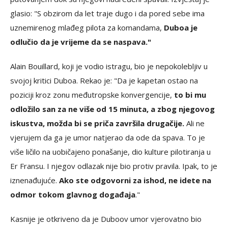
glasio: "S obzirom da let traje dugo i da pored sebe ima
uznemirenog mlađeg pilota za komandama,
Duboa je
odlučio da je vrijeme da se naspava."
Alain Bouillard, koji je vodio istragu, bio je nepokolebljiv u
svojoj kritici Duboa. Rekao je: "Da je kapetan ostao na
poziciji kroz zonu međutropske konvergencije,
to bi mu
odložilo san za ne više od 15 minuta, a zbog njegovog
iskustva, možda bi se priča završila drugačije.
Ali ne
vjerujem da ga je umor natjerao da ode da spava. To je
više ličilo na uobičajeno ponašanje, dio kulture pilotiranja u
Er Fransu. I njegov odlazak nije bio protiv pravila. Ipak, to je
iznenađujuće.
Ako ste odgovorni za ishod, ne idete na
odmor tokom glavnog događaja
."
Kasnije je otkriveno da je Duboov umor vjerovatno bio