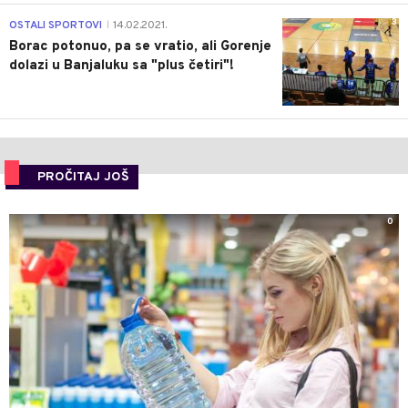
3
OSTALI SPORTOVI
14.02.2021.
|
Borac potonuo, pa se vratio, ali Gorenje
dolazi u Banjaluku sa "plus četiri"!
PROČITAJ JOŠ
0