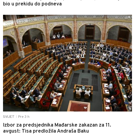
bio u prekidu do podneva
0
Pre 3 h
SVIJET
|
Izbor za predsjednika Mađarske zakazan za 11.
avgust: Tisa predložila Andraša Baku