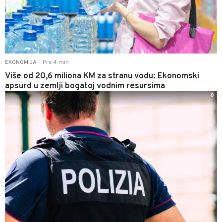
Pre 4 min
EKONOMIJA
|
Više od 20,6 miliona KM za stranu vodu: Ekonomski
apsurd u zemlji bogatoj vodnim resursima
0