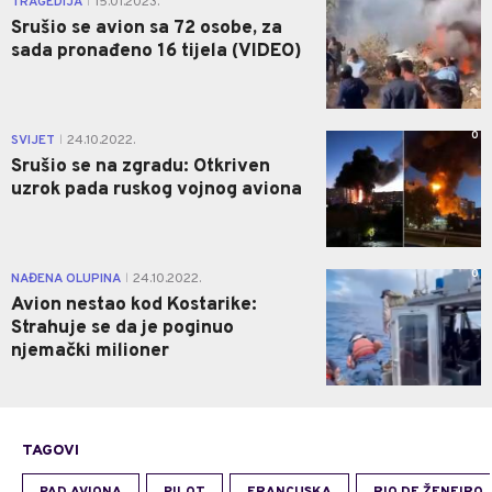
TRAGEDIJA
15.01.2023.
|
Srušio se avion sa 72 osobe, za
sada pronađeno 16 tijela (VIDEO)
0
SVIJET
24.10.2022.
|
Srušio se na zgradu: Otkriven
uzrok pada ruskog vojnog aviona
0
NAĐENA OLUPINA
24.10.2022.
|
Avion nestao kod Kostarike:
Strahuje se da je poginuo
njemački milioner
TAGOVI
PAD AVIONA
PILOT
FRANCUSKA
RIO DE ŽENEIRO