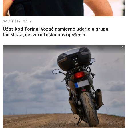
Pre 37 min
SVIJET
|
Užas kod Torina: Vozač namjerno udario u grupu
biciklista, četvoro teško povrijeđenih
0