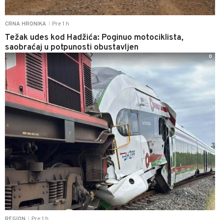
Pre 1 h
CRNA HRONIKA
|
Težak udes kod Hadžića: Poginuo motociklista,
saobraćaj u potpunosti obustavljen
0
Pre 1 h
REGION
|