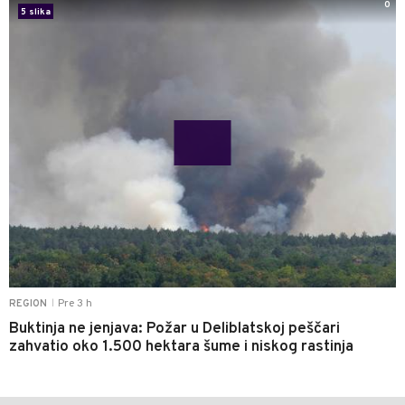
0
5 slika
Pre 3 h
REGION
|
Buktinja ne jenjava: Požar u Deliblatskoj peščari
zahvatio oko 1.500 hektara šume i niskog rastinja