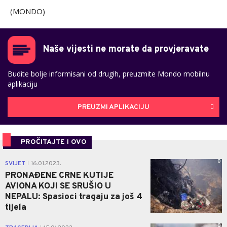
(MONDO)
Naše vijesti ne morate da provjeravate
Budite bolje informisani od drugih, preuzmite Mondo mobilnu
aplikaciju
PREUZMI APLIKACIJU
PROČITAJTE I OVO
0
SVIJET
16.01.2023.
|
PRONAĐENE CRNE KUTIJE
AVIONA KOJI SE SRUŠIO U
NEPALU: Spasioci tragaju za još 4
tijela
0