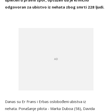
upleten u pravni spor, optužen da je krivično
odgovoran za ubistvo iz nehata zbog smrti 228 ljudi.
Danas su Er Frans i Erbas oslobođeni ubistva iz
nehata. Ponašanje pilota - Marka Duboa (58), Davida