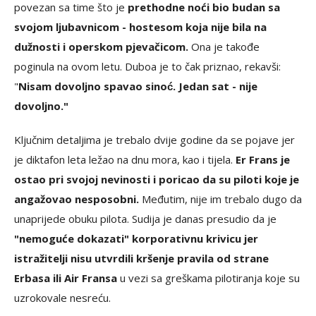
povezan sa time što je
prethodne noći bio budan sa
svojom ljubavnicom - hostesom koja nije bila na
dužnosti i operskom pjevačicom.
Ona je takođe
poginula na ovom letu. Duboa je to čak priznao, rekavši:
"
Nisam dovoljno spavao sinoć. Jedan sat - nije
dovoljno."
Ključnim detaljima je trebalo dvije godine da se pojave jer
je diktafon leta ležao na dnu mora, kao i tijela.
Er Frans je
ostao pri svojoj nevinosti i poricao da su piloti koje je
angažovao nesposobni.
Međutim, nije im trebalo dugo da
unaprijede obuku pilota. Sudija je danas presudio da je
"nemoguće dokazati" korporativnu krivicu jer
istražitelji nisu utvrdili kršenje pravila od strane
Erbasa ili Air Fransa
u vezi sa greškama pilotiranja koje su
uzrokovale nesreću.