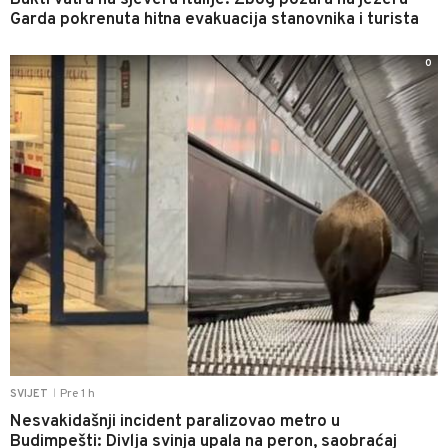
Bukti vatra na sjeveru Italije: Zbog požara na jezeru
Garda pokrenuta hitna evakuacija stanovnika i turista
0
Pre 1 h
SVIJET
|
Nesvakidašnji incident paralizovao metro u
Budimpešti: Divlja svinja upala na peron, saobraćaj