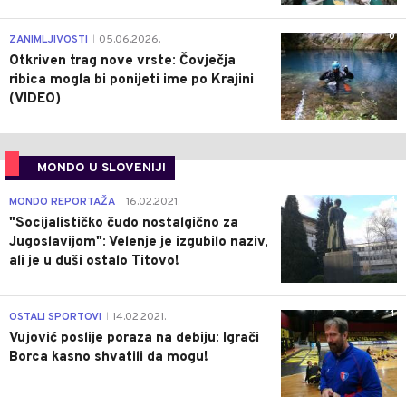
0
ZANIMLJIVOSTI
05.06.2026.
|
Otkriven trag nove vrste: Čovječja
ribica mogla bi ponijeti ime po Krajini
(VIDEO)
MONDO U SLOVENIJI
4
MONDO REPORTAŽA
16.02.2021.
|
"Socijalističko čudo nostalgično za
Jugoslavijom": Velenje je izgubilo naziv,
ali je u duši ostalo Titovo!
1
OSTALI SPORTOVI
14.02.2021.
|
Vujović poslije poraza na debiju: Igrači
Borca kasno shvatili da mogu!