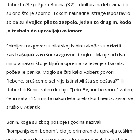
Roberta (37) i Pjera Bonina (32) - i kultura na letovima bili
su ono što je sporno. Tokom naknadne istrage ispostavilo
se da su
dvojica pilota zaspala, jedan za drugim, kada
je trebalo da upravljaju avionom.
Snimljeni razgovori u pilotskoj kabini takođe su
otkrili
zastrašujući završni razgovor 'trojke'
. Manje od dva
minuta nakon što je ključna oprema za letenje otkazala,
počela je panika. Moglo se čuti kako Robert govori:
"Jebo*e, srušićemo se! Nije istina! Ali šta se dešava?" Ili
Robert ili Bonin zatim dodaju: "
Jebo*e, mrtvi smo."
Zatim,
četiri sata i 15 minuta nakon leta preko kontinenta, avion se
srušio u Atlantik.
Bonin, koga su zbog pozicije i godina nazivali
"kompanijskom bebom", bio je primoran da upravlja teškim
putovanjem dok su njegovi nadređeni spavali. Izvještaj je